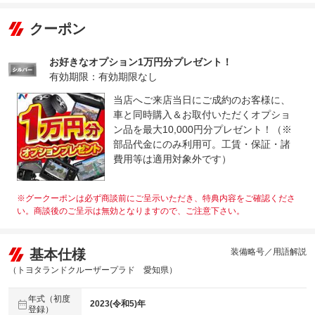
クーポン
お好きなオプション1万円分プレゼント！
有効期限：有効期限なし
当店へご来店当日にご成約のお客様に、
車と同時購入＆お取付いただくオプショ
ン品を最大10,000円分プレゼント！（※
部品代金にのみ利用可。工賃・保証・諸
費用等は適用対象外です）
※グークーポンは必ず商談前にご呈示いただき、特典内容をご確認くださ
い。商談後のご呈示は無効となりますので、ご注意下さい。
基本仕様
装備略号／用語解説
（トヨタランドクルーザープラド 愛知県）
年式（初度
2023(令和5)年
登録）