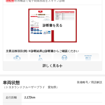
専用機器で電子制御系統をスキャン診断
(内装状態)
主要機関に不具合はありません。
機関
詳細は鑑定書をご確認ください。
修復歴
診断書を見る
※グー鑑定は保証サービスではございません。購入時は必ず現車をご確認
下さい。
※実際にお渡しするコンディションチェックシートにつきましては、形式
および表示項目が異なる場合がございます。
※グー鑑定の評価はあくまでも記載している鑑定日の鑑定結果となりま
す。車両情報等の詳細は各販売店へお問い合わせ下さい。
主要点検項目(例) ※診断結果は診断書からご確認ください
エンジン
トランス
パワー
HV/PHV/EV
詳しく見る
ミッション
ステアリング
車両状態
ABS
エアーバッグ
先進安全装備
その他
装備略号／用語解説
（トヨタランドクルーザープラド 愛知県）
※異常がある場合は主要点検項目が赤色になり、異常と表記されます。
※車に装備されていない項目は「-」と表記されます
走行距離
2.2万km
※グー故障診断は保証サービスではございません。購入時は必ず現車をご
確認下さい。