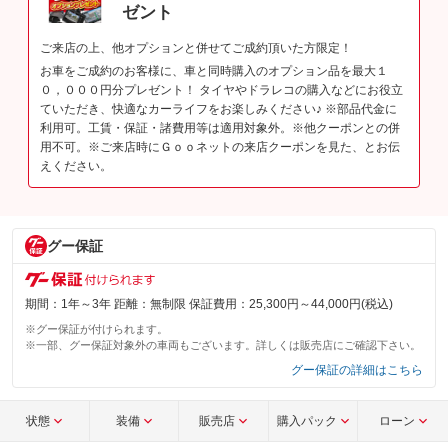
ゼント
ご来店の上、他オプションと併せてご成約頂いた方限定！
お車をご成約のお客様に、車と同時購入のオプション品を最大１
０，０００円分プレゼント！ タイヤやドラレコの購入などにお役立
ていただき、快適なカーライフをお楽しみください♪ ※部品代金に
利用可。工賃・保証・諸費用等は適用対象外。※他クーポンとの併
用不可。※ご来店時にＧｏｏネットの来店クーポンを見た、とお伝
えください。
グー保証
期間：1年～3年 距離：無制限 保証費用：25,300円～44,000円(税込)
※グー保証が付けられます。
※一部、グー保証対象外の車両もございます。詳しくは販売店にご確認下さい。
グー保証の詳細はこちら
状態
装備
販売店
購入パック
ローン