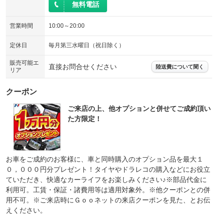
無料電話
営業時間
10:00～20:00
定休日
毎月第三水曜日（祝日除く）
販売可能エ
直接お問合せください
陸送費について聞く
リア
クーポン
ご来店の上、他オプションと併せてご成約頂い
た方限定！
お車をご成約のお客様に、車と同時購入のオプション品を最大１
０，０００円分プレゼント！タイヤやドラレコの購入などにお役立
ていただき、快適なカーライフをお楽しみください♪※部品代金に
利用可。工賃・保証・諸費用等は適用対象外。※他クーポンとの併
用不可。※ご来店時にＧｏｏネットの来店クーポンを見た、とお伝
えください。