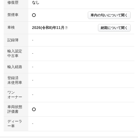
※実際にお渡しする故障診断書につきましては、形式および表示項目が異
修復歴
なし
なる場合がございます。
※グー故障診断書はあくまでも実施時点での診断結果となります。将来に
禁煙車
車内の匂いについて聞く
わたり車両状態を担保するものではありませんので、車両情報等の詳細は
各販売店へお問い合わせ下さい。
車検
2026(令和8)年11月
納期について聞く
?
記録簿
-
輸入認定
-
中古車
輸入経路
-
登録済
-
未使用車
ワン
-
オーナー
車両状態
評価書
ディーラ
-
ー車