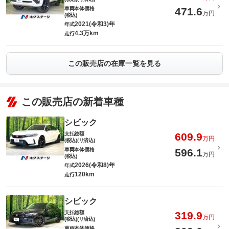
車両本体価格
471.6
万円
(税込)
2021(令和3)年
年式
4.3万km
走行
この販売店の在庫一覧を見る
この販売店の新着車種
シビック
支払総額
609.9
万円
(税込)(リ済込)
車両本体価格
596.1
万円
(税込)
2026(令和8)年
年式
120km
走行
シビック
支払総額
319.9
万円
(税込)(リ済込)
車両本体価格