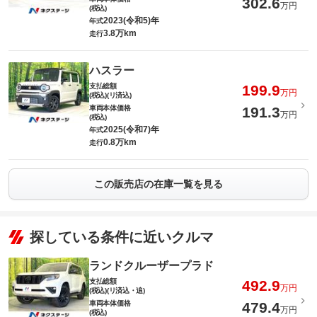
302.6
万円
(税込)
2023(令和5)年
年式
3.8万km
走行
ハスラー
支払総額
199.9
万円
(税込)(リ済込)
車両本体価格
191.3
万円
(税込)
2025(令和7)年
年式
0.8万km
走行
この販売店の在庫一覧を見る
探している条件に近いクルマ
ランドクルーザープラド
支払総額
492.9
万円
(税込)(リ済込・追)
車両本体価格
479.4
万円
(税込)