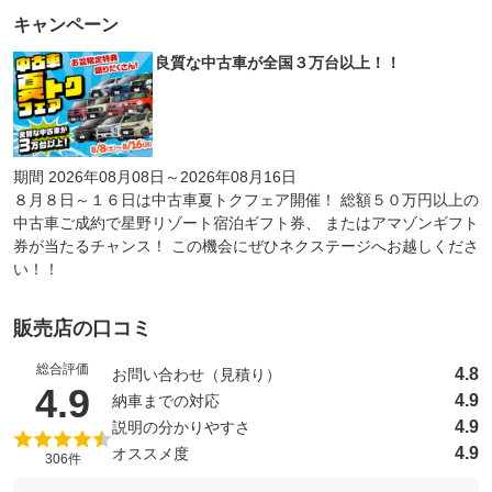
キャンペーン
良質な中古車が全国３万台以上！！
期間 2026年08月08日～2026年08月16日
８月８日～１６日は中古車夏トクフェア開催！ 総額５０万円以上の
中古車ご成約で星野リゾート宿泊ギフト券、 またはアマゾンギフト
券が当たるチャンス！ この機会にぜひネクステージへお越しくださ
い！！
販売店の口コミ
総合評価
4.8
お問い合わせ（見積り）
（5点満点中）
4.9
4.9
納車までの対応
4.9
説明の分かりやすさ
4.9
オススメ度
306件