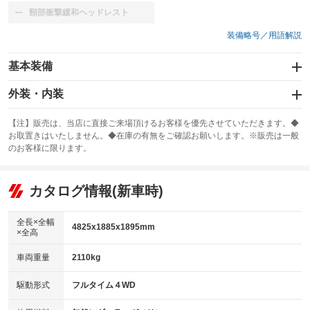
頸部衝撃緩和ヘッドレスト
：装備なし
装備略号／用語解説
基本装備
エアバッグ：運転席/助手席/サイド
外装・内装
：装備あり
スライドドア
カーナビ：メモリーナビ他
：装備なし
：装備あり
【注】販売は、当店に直接ご来場頂けるお客様を優先させていただきます。◆
お取置きはいたしません。◆在庫の有無をご確認お願いします。※販売は一般
サンルーフ
ABS
TV
：装備あり
：装備あり
：装備なし
のお客様に限ります。
エアコン
Wエアコン
オーディオ
：装備あり
：装備あり
：装備なし
リフトアップ
パワーステアリング
カタログ情報(新車時)
ビジュアル
：装備なし
：装備あり
：装備なし
ダウンヒルアシストコントロール
アルミホイール：18インチ
：装備なし
：装備あり
全長×全幅
4825x1885x1895mm
×全高
パワーウィンドウ
盗難防止システム
革シート
ハーフレザーシート
：装備あり
：装備あり
：装備あり
：装備なし
車両重量
2110kg
アイドリングストップ
ドライブレコーダー
キーレス
LEDヘッドランプ
：装備なし
：装備あり
：装備あり
：装備あり
USB入力端子
Bluetooth接続
駆動形式
フルタイム４WD
HID(キセノンライト)
ポータブルナビ
：装備あり
：装備あり
：装備なし
：装備なし
100V電源
クリーンディーゼル