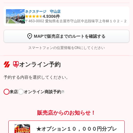
ネクステージ 守山店
4.9
306件
【STEP1】
認証画面でグーネットを友だち追加してから「許可する」ボタンを押
〒463-0002 愛知県名古屋市守山区中志段味字上寺林１０２－２
します
MAPで販売店までのルートを確認する
【STEP2】
トーク画面で
ボタンをタップして問い合わせを
完了してください。
スマートフォンの位置情報をONにしてください
こちら
オンライン予約
予約する内容を選択してください。
来店
オンライン商談予約
?
販売店からのお知らせ！
★オプション１０，０００円分プレ