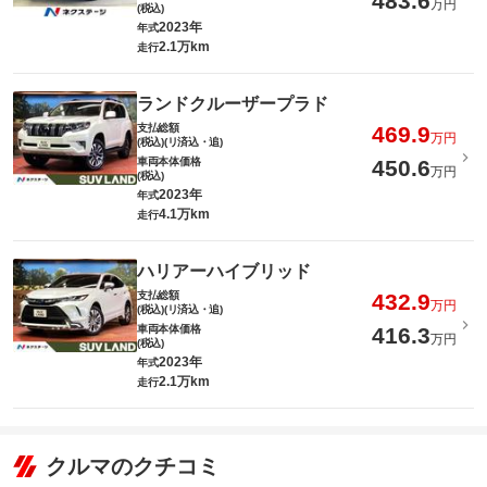
483.6
万円
(税込)
2023年
年式
2.1万km
走行
ランドクルーザープラド
支払総額
469.9
万円
(税込)(リ済込・追)
車両本体価格
450.6
万円
(税込)
2023年
年式
4.1万km
走行
ハリアーハイブリッド
支払総額
432.9
万円
(税込)(リ済込・追)
車両本体価格
416.3
万円
(税込)
2023年
年式
2.1万km
走行
クルマのクチコミ