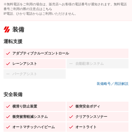
※無料電話をご利用の場合は、販売店へお客様の電話番号が通知されます。無料電話
番号ご利用の際の注意点は
こちら
IP電話、ひかり電話からはご利用いただけません。
装備
運転支援
アダプティブクルーズコントロール
：装備あり
レーンアシスト
自動駐車システム
：装備あり
：装備なし
パークアシスト
：装備なし
装備略号／用語解説
安全装備
横滑り防止装置
衝突安全ボディ
：装備あり
：装備あり
衝突被害軽減システム
クリアランスソナー
：装備あり
：装備あり
オートマチックハイビーム
オートライト
：装備あり
：装備あり