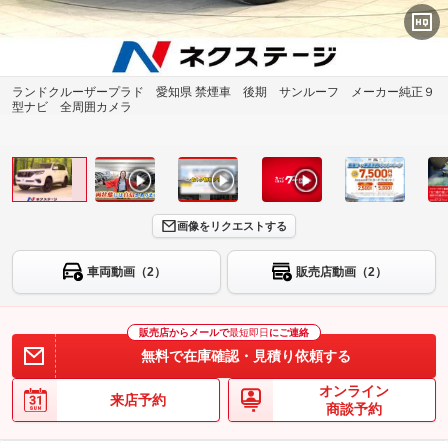
ランドクルーザープラド 愛知県 禁煙車 後期 サンルーフ メーカー純正９
型ナビ 全周囲カメラ
画像をリクエストする
車両動画（2）
販売店動画（2）
販売店からメールで
最短即日
にご連絡
無料で在庫確認・見積り依頼する
オンライン
来店予約
商談予約