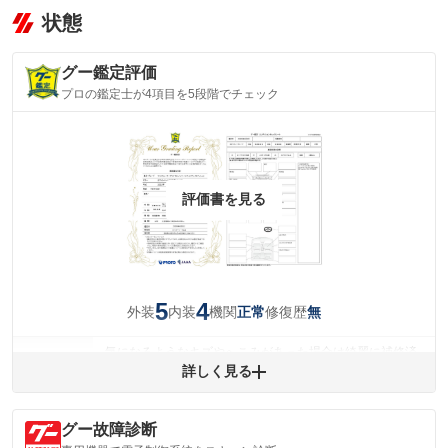
状態
グー鑑定評価
プロの鑑定士が4項目を5段階でチェック
評価書を見る
5
4
外装
内装
機関
修復歴
正常
無
気になるようなキズやへこみがあった場合は綺麗に補修済
みですが、 小さなキズやヘコミが残っている場合もありま
詳しく見る
外装
す。
(車両外装)
キズ・へこみについて問い合わせる
グー故障診断
内装
気になる汚れ等が、部分的にあります。