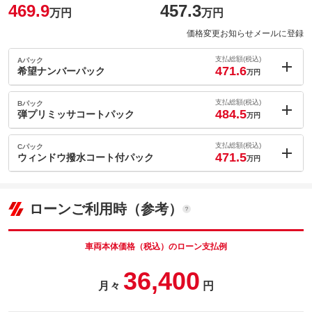
469.9
457.3
万円
万円
価格変更お知らせメールに登録
支払総額(税込)
Aパック
471.6
希望ナンバーパック
万円
内：オプシ
1.7
ョン価格
支払総額(税込)
Bパック
万円
484.5
(税込)
弾プリミッサコートパック
万円
車両本体価
457.3
万円
内：オプシ
格
14.6
ョン価格
支払総額(税込)
Cパック
万円
471.5
(税込)
ウィンドウ撥水コート付パック
万円
車両本体価
457.3
万円
内：オプシ
格
パック内容
1.6
ョン価格
万円
(税込)
ローンご利用時（参考）
車両本体価
457.3
万円
格
パック内容
備考
－
車両本体価格（税込）のローン支払例
パック内容
36,400
このパックの見積もり依頼（無料）
備考
－
月々
円