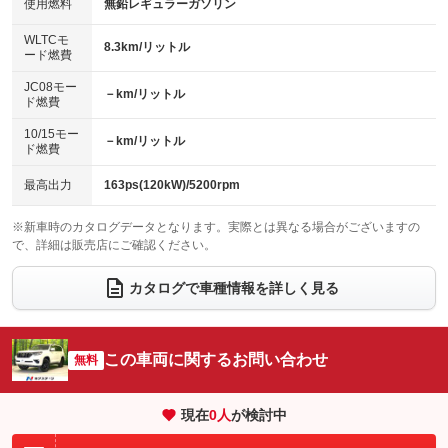
バックカメラ
ETC2.0
使用燃料
無鉛レギュラーガソリン
：装備なし
：装備なし
：装備あり
：装備あり
センターデフロック
エアロ
スマートキー
：装備なし
WLTCモ
：装備なし
：装備あり
8.3km/リットル
ード燃費
レンタカーアップ
展示・試乗車
ローダウン
ランフラットタイヤ
：装備なし
：装備なし
：装備なし
：装備なし
JC08モー
－km/リットル
ド燃費
電動格納ミラー
パワーシート
3列シート
：装備あり
：装備あり
：装備あり
10/15モー
装備略号／用語解説
－km/リットル
ベンチシート
フルフラットシート
ド燃費
：装備あり
：装備あり
チップアップシート
オットマン
：装備なし
：装備なし
最高出力
163ps(120kW)/5200rpm
電動格納サードシート
シートヒーター
：装備あり
：装備あり
※新車時のカタログデータとなります。実際とは異なる場合がございますの
で、詳細は販売店にご確認ください。
ウォークスルー
後席モニター
：装備なし
：装備なし
電動リアゲート
フロントカメラ
カタログで車種情報を詳しく見る
：装備なし
：装備あり
シートエアコン
全周囲カメラ
：装備あり
：装備あり
サイドカメラ
ルーフレール
この車両に関するお問い合わせ
：装備あり
無料
：装備なし
エアサスペンション
ヘッドライトウォッシャー
：装備なし
：装備なし
現在
0
人
が検討中
装備略号／用語解説