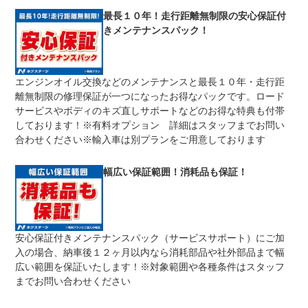
修理回数
無制限
最長１０年！走行距離無制限の安心保証付
きメンテナンスパック！
車両本体価格
期間中は何度でも修理可能！修理金額は車両本体価格の１
上限金額
００％までしっかり保証します。車両本体価格５０万円以
下の場合は５０万円まで保証します。
エンジンオイル交換などのメンテナンスと最長１０年・走行距
無し
離無制限の修理保証が一つになったお得なパックです。ロード
免責金
保証修理の対象となる場合は、お客様の費用負担は一切ご
ざいません。
サービスやボディのキズ直しサポートなどのお得な特典も付帯
しております！※有料オプション 詳細はスタッフまでお問い
全国のネクステージで受付可能！ご遠方でネクステージに
保証修理
持ち込めないお客様も保証修理はお受け頂けます。詳細
合わせください※輸入車は別プランをご用意しております
受付先
は、スタッフまでお気軽にお尋ねください。
整備付 法定12ヶ月または法定24ヶ月点検整備付
幅広い保証範囲！消耗品も保証！
法定整備
※車検なし・車検整備付の場合は法定24ヶ月点検整備付
※商用車は6ヶ月または12ヶ月点検整備付
１．契約後～納車までに法定点検を実施致します。 ２．
法定整備
支払総額に整備代金を含んでおります。 ３．点検記録簿
について
が発行されます。
安心保証付きメンテナンスパック（サービスサポート）にご加
入の場合、納車後１２ヶ月以内なら消耗部品や社外部品まで幅
広い範囲を保証いたします！※対象範囲や各種条件はスタッフ
までお問い合わせください