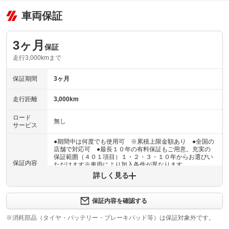
車両保証
3ヶ月
保証
走行3,000kmまで
保証期間
3ヶ月
走行距離
3,000km
ロード
無し
サービス
●期間中は何度でも使用可 ※累積上限金額あり ●全国の
店舗で対応可 ●最長１０年の有料保証もご用意。充実の
保証範囲（４０１項目）１・２・３・１０年からお選びい
保証内容
ただけます※車両により加入条件が異なります
詳しく見る
保証内容について問い合わせる
３ヶ月・３０００ｋｍ以内ならエンジン、トランスミッシ
保証内容を確認する
保証項目
ョン、ハイブリッド、ステアリング、ブレーキの各機構に
おける主要項目を無償修理（または交換）いたします。
※消耗部品（タイヤ・バッテリー・ブレーキパッド等）は保証対象外です。