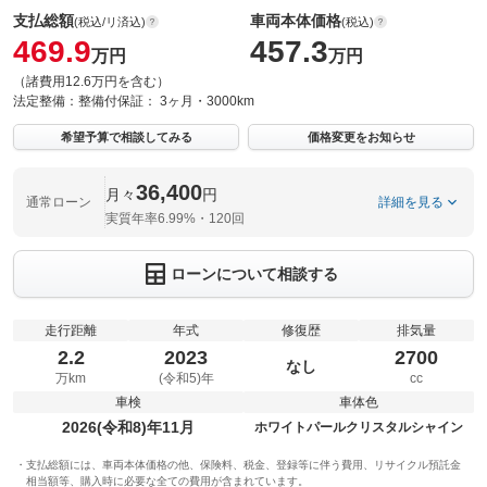
支払総額
車両本体価格
(税込/リ済込)
(税込)
469.9
457.3
万円
万円
（諸費用12.6万円を含む）
法定整備：
整備付
保証：
3ヶ月・3000km
希望予算で相談してみる
価格変更をお知らせ
36,400
月々
円
通常ローン
詳細を見る
実質年率6.99%・120回
ローンについて相談する
走行距離
年式
修復歴
排気量
2.2
2023
2700
なし
万km
(令和5)年
cc
車検
車体色
2026(令和8)年11月
ホワイトパールクリスタルシャイン
支払総額には、車両本体価格の他、保険料、税金、登録等に伴う費用、リサイクル預託金
相当額等、購入時に必要な全ての費用が含まれています。