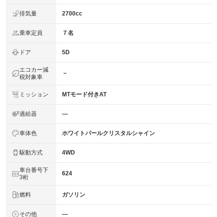
排気量
2700cc
乗車定員
７名
ドア
5D
エコカー減
－
税対象車
ミッション
MTモード付きAT
過給器
―
車体色
ホワイトパールクリスタルシャイン
駆動方式
4WD
車台番号下
624
3桁
燃料
ガソリン
その他
―