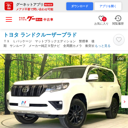
グーネットアプリ
RENEW
ダウンロード
アプリを開く
メアド不要で問い合わせ可能
0
お気に入り
閲覧履歴
トヨタ ランドクルーザープラド
ＴＸ Ｌパッケージ マットブラックエディション 禁煙車 後
期 サンルーフ メーカー純正９型ナビ 全周囲カメラ 衝突被害
もっと見る
軽減システム ＢＳＭ レーダークルーズ レザーシート 前席シ
ートエアコン ドラレコ コーナーセンサー ＬＥＤヘッド ＥＴ
1
/90
Ｃ２．０（愛知県）