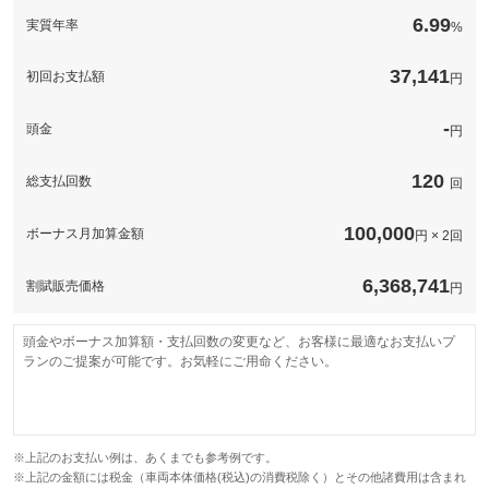
このパックの見積もり依頼（無料）
備考
－
6.99
実質年率
%
このパックの見積もり依頼（無料）
37,141
初回お支払額
円
-
頭金
円
120
総支払回数
回
100,000
ボーナス月加算金額
円 × 2回
6,368,741
割賦販売価格
円
頭金やボーナス加算額・支払回数の変更など、お客様に最適なお支払いプ
ランのご提案が可能です。お気軽にご用命ください。
※上記のお支払い例は、あくまでも参考例です。
※上記の金額には税金（車両本体価格(税込)の消費税除く）とその他諸費用は含まれ