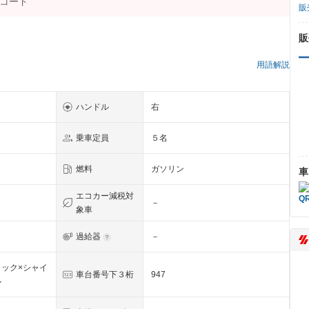
販
販
用語解説
ハンドル
右
乗車定員
５名
燃料
ガソリン
車
エコカー減税対
－
象車
過給器
－
ック×シャイ
車台番号下３桁
947
ル