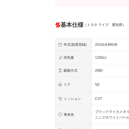
基本仕様
（トヨタ ライズ 愛知県）
年式(初度登録)
2024(令和6)年
排気量
1200cc
駆動方式
2WD
ドア
5D
ミッション
CVT
ブラックマイカメタリ
車体色
ニングホワイトパー