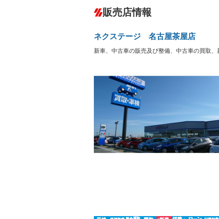
ダウンヒルアシストコントロール
－
販売店情報
オーディオ
－
盗難防止システム
アイドリ
ヘッドライトウォッシャ
革シート
－
－
ネクステージ 名古屋茶屋店
ー
Bluetooth接続
100V電源
－
新車、中古車の販売及び整備、中古車の買取、
LEDヘッドランプ
HID(キ
－
レンタカーアップ
展示・試
－
ETC
エアロ
－
－
ランフラットタイヤ
パワーシ
－
－
フルフラットシート
チップア
－
－
シートヒーター
ウォーク
－
フロントカメラ
シートエ
－
－
ルーフレール
エアサス
－
－