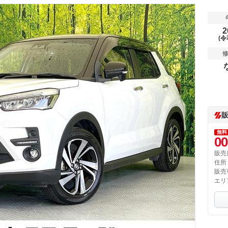
2
(令
無料
00
販売
住所
販売
エリ