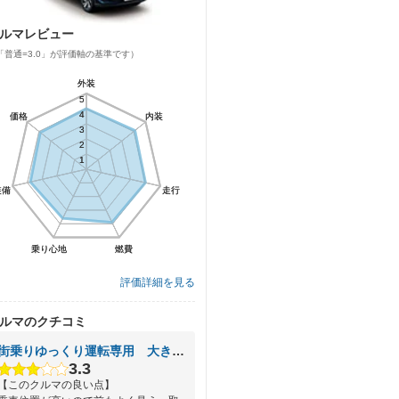
ルマレビュー
「普通=3.0」が評価軸の基準です）
外装
外装
5
5
4
4
価格
価格
内装
内装
3
3
2
2
1
1
装備
装備
走行
走行
乗り心地
乗り心地
燃費
燃費
評価詳細を見る
ルマのクチコミ
街乗りゆっくり運転専用 大きい軽自動車
3.3
【このクルマの良い点】