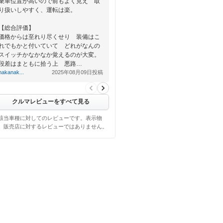
乗車位置が高いので前もよく見え 取
り扱いしやすく、運転は楽。
【総合評価】
価格からは至れり尽くせり 装備はこ
れでもかと付いていて どれがなんの
スイッチかなかなか覚えるのが大変。
段差はまともに拾う上 悪路…
nakanak...
2025年08月09日投稿
クルマレビューをすべて見る
該当車種に対してのレビューです。表示物
、販売店に対するレビューではありません。