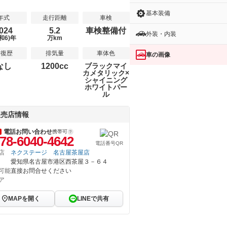
基本装備
年式
走行距離
車検
024
5.2
車検整備付
外装・内装
和6)年
万km
修復歴
排気量
車体色
車の画像
なし
1200cc
ブラックマイ
カメタリック×
シャイニング
ホワイトパー
ル
販売店情報
電話お問い合わせ
携帯可
78-6040-4642
電話番号QR
店
ネクステージ 名古屋茶屋店
愛知県名古屋市港区西茶屋３－６４
可能
直接お問合せください
ア
MAPを開く
LINEで共有