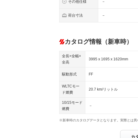
その他仕様
－
荷台寸法
－
カタログ情報（新車時）
全長×全幅×
3995 x 1695 x 1620mm
全高
駆動形式
FF
WLTCモー
20.7 km/リットル
ド燃費
10/15モード
－
燃費
※新車時のカタログデータとなります。実際とは異
カ