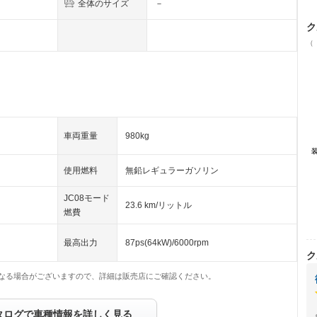
全体のサイズ
－
ク
（
車両重量
980kg
使用燃料
無鉛レギュラーガソリン
JC08モード
23.6 km/リットル
燃費
最高出力
87ps(64kW)/6000rpm
ク
なる場合がございますので、詳細は販売店にご確認ください。
タログで車種情報を詳しく見る