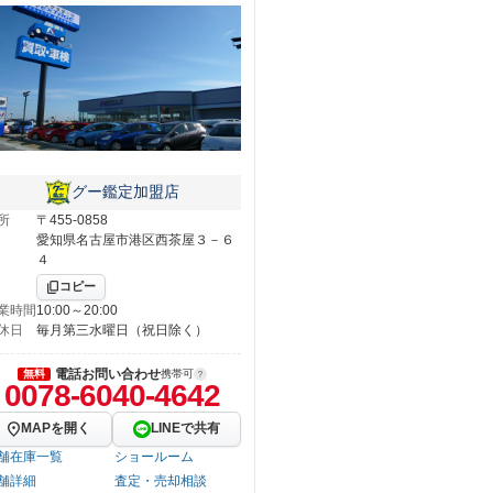
グー鑑定加盟店
所
〒455-0858
愛知県名古屋市港区西茶屋３－６
４
コピー
業時間
10:00～20:00
休日
毎月第三水曜日（祝日除く）
電話お問い合わせ
無料
携帯可
0078-6040-4642
MAPを開く
LINEで共有
舗在庫一覧
ショールーム
舗詳細
査定・売却相談