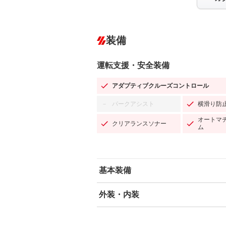
装備
運転支援・安全装備
アダプティブクルーズコントロール
パークアシスト
横滑り防
－
オートマ
クリアランスソナー
ム
基本装備
外装・内装
エアバッグ：運転席/助手席/サイド
ABS
エアコン
カーナビ：SDナビ