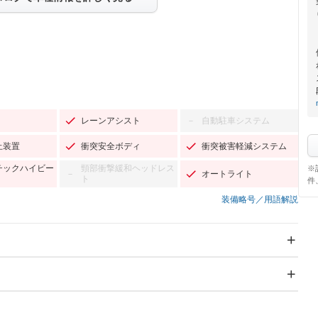
レーンアシスト
自動駐車システム
－
止装置
衝突安全ボディ
衝突被害軽減システム
チックハイビー
頸部衝撃緩和ヘッドレス
※
オートライト
－
ト
件
装備略号／用語解説
スライドドア
サンルーフ
－
－
Wエアコン
リフトアップ
－
－
TV
－