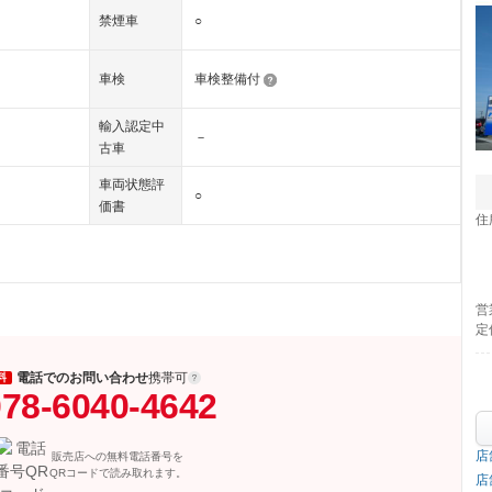
禁煙車
○
車検
車検整備付
輸入認定中
－
古車
車両状態評
○
価書
住
営
定
電話でのお問い合わせ
携帯可
料
78-6040-4642
店
販売店への無料電話番号を
QRコードで読み取れます。
店