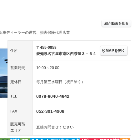
パワーステアリング
パワーウィンドウ
アルミホイール：17イ
－ビジュアル
－
ンチ
ングストップ
ドライブレコーダー
USB入力端子
ハーフレザーシート
キーレス
－
紹介動画を見る
クリーンディーゼル
センターデフロック
－
－
新車ディーラーの運営、損害保険代理店業
セノンライト)
ポータブルナビ
バックカメラ
－
乗車
電動格納ミラー
スマートキー
ローダウン
－
〒455-0858
MAPを開く
住所
装備略号／用語解説
愛知県名古屋市港区西茶屋３－６４
ート
3列シート
ベンチシート
－
－
営業時間
10:00～20:00
ップシート
オットマン
電動格納サードシート
－
－
スルー
後席モニター
電動リアゲート
－
－
定休日
毎月第三水曜日（祝日除く）
アコン
全周囲カメラ
サイドカメラ
－
－
0078-6040-4642
TEL
ペンション
052-301-4908
FAX
装備略号／用語解説
販売可能
直接お問合せください
エリア