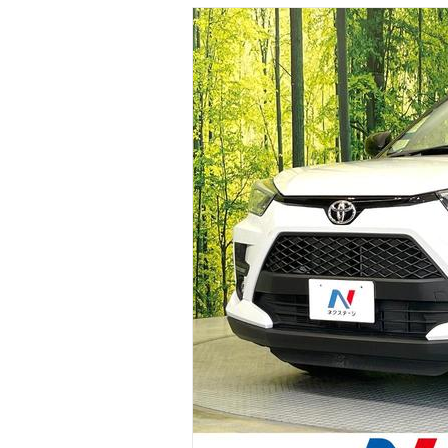
マガジン
車カタログ
自動車ローン
保険
レビュー
価格相場
教習所
用語集