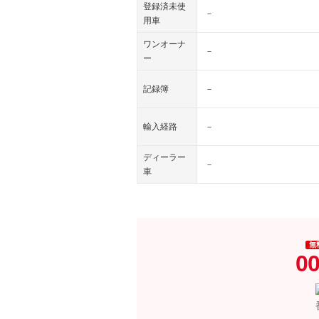
登録済未使
－
用車
ワンオーナ
－
ー
記録簿
－
輸入経路
－
ディーラー
－
車
無
00