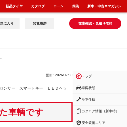
新品タイヤ
カタログ
ローン
保険
新車・中古車マガジン
気に入り
閲覧履歴
在庫確認・見積り依頼
Ｄヘ
更新 : 2026/07/30
トップ
車両状態
センサー スマートキー ＬＥＤヘッ
基本仕様
いた車輌です
カタログ情報（新車時）
安全装備エリア