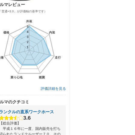
ルマレビュー
「普通=3.0」が評価軸の基準です）
外装
外装
5
5
4
4
価格
価格
内装
内装
3
3
2
2
1
1
装備
装備
走行
走行
乗り心地
乗り心地
燃費
燃費
評価詳細を見る
ルマのクチコミ
ランクルの直系ワークホース
3.6
【総合評価】
平成１６年に一度、国内販売を打ち
切られたランドクルーザー７０。その