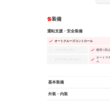
装備
運転支援・安全装備
オートクルーズコントロール
パークアシスト
横滑り防
－
オートマ
クリアランスソナー
－
ム
基本装備
外装・内装
エアバッグ：運転席/助手席
ABS
エアコン
カーナビ：SDナビ