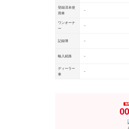
登録済未使
－
用車
ワンオーナ
－
ー
記録簿
－
輸入経路
－
ディーラー
－
車
無
00