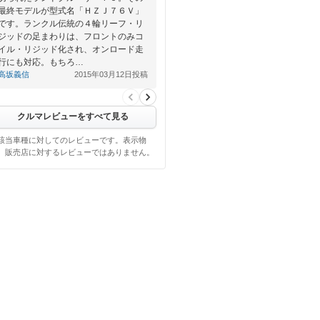
最終モデルが型式名「ＨＺＪ７６Ｖ」
です。ランクル伝統の４輪リーフ・リ
ジッドの足まわりは、フロントのみコ
イル・リジッド化され、オンロード走
行にも対応。もちろ…
高坂義信
2015年03月12日投稿
クルマレビューをすべて見る
該当車種に対してのレビューです。表示物
、販売店に対するレビューではありません。