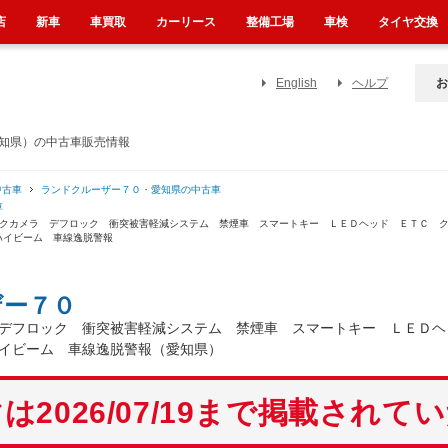
店
新車
車買取
カーリース
整備工場
車検
タイヤ交換
English
ヘルプ
お
愛知県）の中古車販売情報
中古車
ランドクルーザー７０・愛知県の中古車
車
ックカメラ デフロック 衝突被害軽減システム 禁煙車 スマートキー ＬＥＤヘッド ＥＴＣ 
ハイビーム 車線逸脱警報
ザー７０
 デフロック 衝突被害軽減システム 禁煙車 スマートキー ＬＥＤ
イビーム 車線逸脱警報（愛知県）
は2026/07/19まで掲載されて