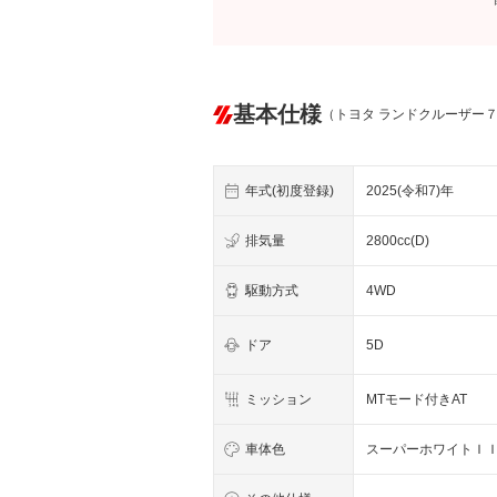
基本仕様
（トヨタ ランドクルーザー
年式(初度登録)
2025(令和7)年
排気量
2800cc(D)
駆動方式
4WD
ドア
5D
ミッション
MTモード付きAT
車体色
スーパーホワイトＩ