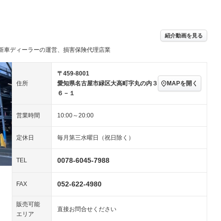
パワーステアリング
パワーウィンドウ
－
アルミホイール：16イ
－ビジュアル
－
ンチ
ングストップ
ドライブレコーダー
USB入力端子
－
ハーフレザーシート
キーレス
－
紹介動画を見る
クリーンディーゼル
センターデフロック
－
新車ディーラーの運営、損害保険代理店業
セノンライト)
ポータブルナビ
バックカメラ
－
乗車
電動格納ミラー
－
スマートキー
ローダウン
－
〒459-8001
装備略号／用語解説
MAPを開く
住所
愛知県名古屋市緑区大高町字丸の内３
ート
3列シート
ベンチシート
－
－
６－１
ップシート
オットマン
電動格納サードシート
－
－
営業時間
10:00～20:00
スルー
後席モニター
電動リアゲート
－
－
定休日
毎月第三水曜日（祝日除く）
アコン
全周囲カメラ
サイドカメラ
－
－
ペンション
0078-6045-7988
TEL
052-622-4980
装備略号／用語解説
FAX
販売可能
直接お問合せください
エリア