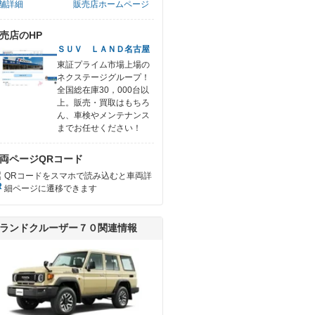
舗詳細
販売店ホームページ
売店のHP
ＳＵＶ ＬＡＮＤ名古屋
東証プライム市場上場の
ネクステージグループ！
全国総在庫30，000台以
上。販売・買取はもちろ
ん、車検やメンテナンス
までお任せください！
両ページQRコード
QRコードをスマホで読み込むと車両詳
細ページに遷移できます
ランドクルーザー７０関連情報