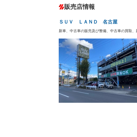
ダウンヒルアシストコントロール
販売店情報
オーディオ
－
盗難防止システム
アイドリ
－
ヘッドライトウォッシャ
革シート
－
－
ＳＵＶ ＬＡＮＤ 名古屋
ー
Bluetooth接続
100V電源
－
新車、中古車の販売及び整備、中古車の買取、
LEDヘッドランプ
HID(キ
－
レンタカーアップ
展示・試
－
－
ETC
エアロ
－
ランフラットタイヤ
パワーシ
－
－
フルフラットシート
チップア
－
－
シートヒーター
ウォーク
－
－
フロントカメラ
シートエ
－
－
ルーフレール
エアサス
－
－