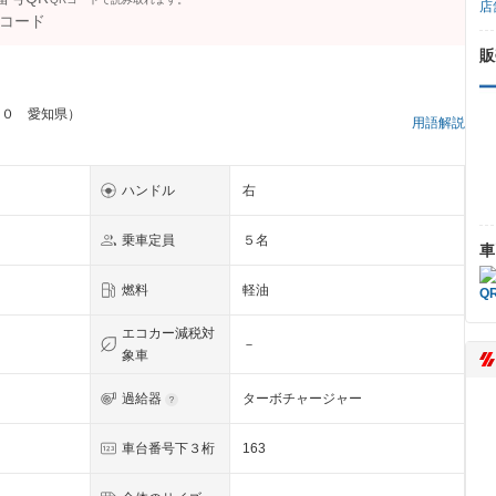
店
販
７０ 愛知県）
用語解説
ハンドル
右
乗車定員
５名
車
燃料
軽油
エコカー減税対
－
象車
過給器
ターボチャージャー
Ｉ
車台番号下３桁
163