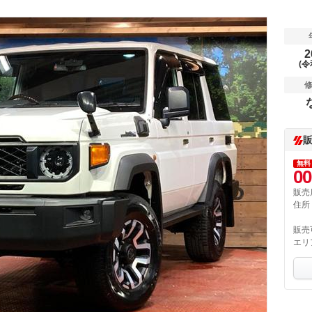
2
(令
無料
00
販売
住所
販売
エリ