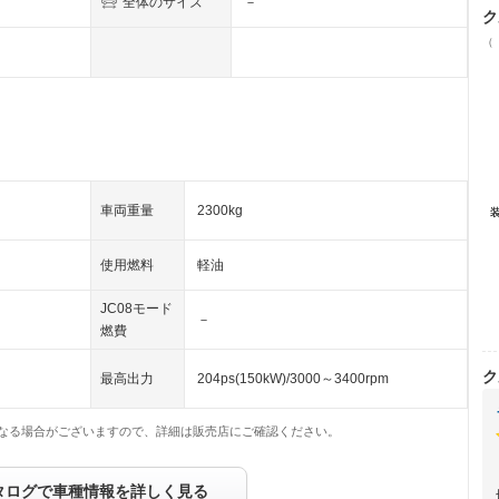
全体のサイズ
－
ク
（
車両重量
2300kg
使用燃料
軽油
JC08モード
－
燃費
ク
最高出力
204ps(150kW)/3000～3400rpm
なる場合がございますので、詳細は販売店にご確認ください。
タログで車種情報を詳しく見る