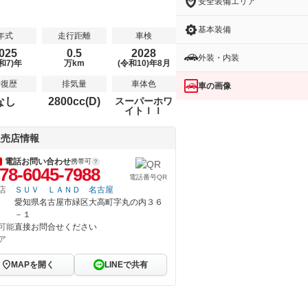
安全装備エリア
基本装備
年式
走行距離
車検
025
0.5
2028
外装・内装
和7)年
万km
(令和10)年8月
修復歴
排気量
車体色
車の画像
なし
2800cc(D)
スーパーホワ
イトＩＩ
販売店情報
電話お問い合わせ
携帯可
78-6045-7988
電話番号QR
店
ＳＵＶ ＬＡＮＤ 名古屋
愛知県名古屋市緑区大高町字丸の内３６
－１
可能
直接お問合せください
ア
MAPを開く
LINEで共有