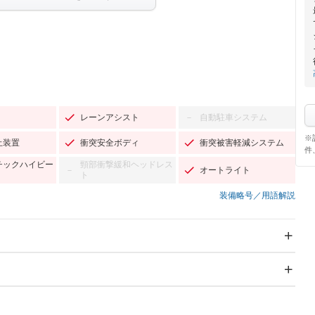
レーンアシスト
自動駐車システム
－
※
止装置
衝突安全ボディ
衝突被害軽減システム
件
チックハイビー
頸部衝撃緩和ヘッドレス
オートライト
－
ト
装備略号／用語解説
スライドドア
サンルーフ
－
－
Wエアコン
リフトアップ
－
－
TV
－