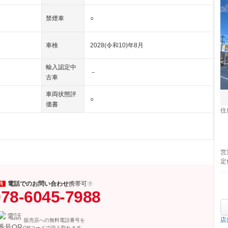
禁煙車
○
車検
2028(令和10)年8月
輸入認定中
－
古車
車両状態評
○
価書
住
営
定
電話でのお問い合わせ
携帯可
料
78-6045-7988
店
販売店への無料電話番号を
QRコードで読み取れます。