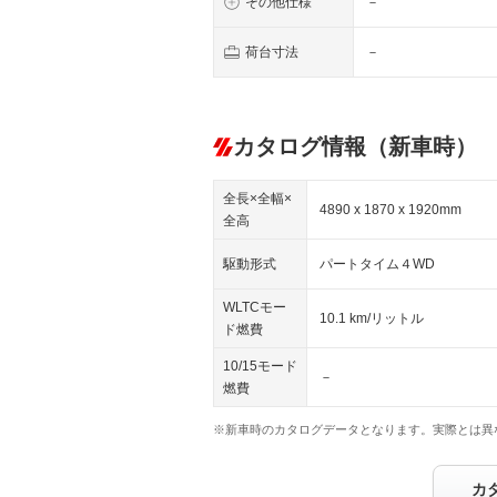
その他仕様
－
荷台寸法
－
カタログ情報（新車時）
全長×全幅×
4890 x 1870 x 1920mm
全高
駆動形式
パートタイム４WD
WLTCモー
10.1 km/リットル
ド燃費
10/15モード
－
燃費
※新車時のカタログデータとなります。実際とは異
カ