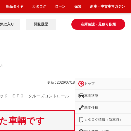
新品タイヤ
カタログ
ローン
保険
新車・中古車マガジン
気に入り
閲覧履歴
在庫確認・見積り依頼
クル
更新 : 2026/07/18
トップ
車両状態
ヘッド ＥＴＣ クルーズコントロール
基本仕様
いた車輌です
カタログ情報（新車時）