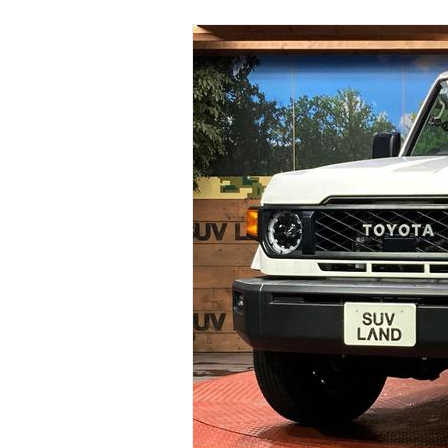
マガジン
車カタログ
自動車ローン
保険
レビュー
価格相場
教習所
用語集