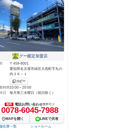
グー鑑定加盟店
所
〒459-8001
愛知県名古屋市緑区大高町字丸の
内３６－１
コピー
業時間
10:00～20:00
休日
毎月第三水曜日（祝日除く）
電話お問い合わせ
無料
携帯可
0078-6045-7988
MAPを開く
LINEで共有
舗在庫一覧
ショールーム