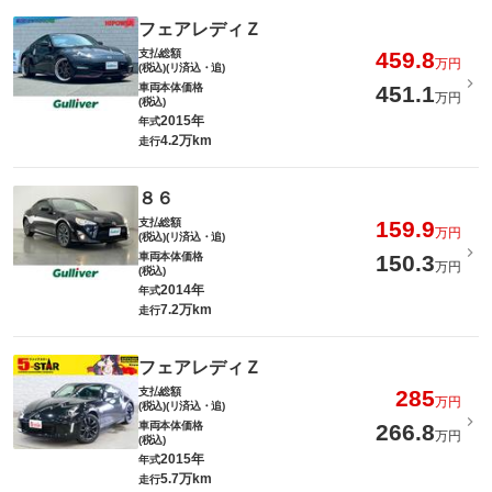
フェアレディＺ
支払総額
459.8
万円
(税込)(リ済込・追)
車両本体価格
451.1
万円
(税込)
2015年
年式
4.2万km
走行
８６
支払総額
159.9
万円
(税込)(リ済込・追)
車両本体価格
150.3
万円
(税込)
2014年
年式
7.2万km
走行
フェアレディＺ
支払総額
285
万円
(税込)(リ済込・追)
車両本体価格
266.8
万円
(税込)
2015年
年式
5.7万km
走行