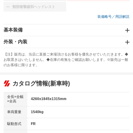
頸部衝撃緩和ヘッドレスト
：装備なし
装備略号／用語解説
基本装備
エアバッグ：運転席/助手席/サイド
外装・内装
：装備あり
スライドドア
カーナビ：メモリーナビ他
：装備なし
：装備あり
【注】販売は、当店に直接ご来場頂けるお客様を優先させていただきます。◆
お取置きはいたしません。◆在庫の有無をご確認お願いします。※販売は一般
サンルーフ
ABS
TV：フルセグ
：装備なし
：装備あり
：装備あり
のお客様に限ります。
エアコン
Wエアコン
オーディオ：CDまたはCDチェンジャー
：装備あり
：装備なし
：装備あり
リフトアップ
パワーステアリング
カタログ情報(新車時)
ビジュアル：-／DVD再生
：装備なし
：装備あり
：装備あり
ダウンヒルアシストコントロール
アルミホイール：19インチ
：装備なし
：装備あり
全長×全幅
4260x1845x1315mm
×全高
パワーウィンドウ
盗難防止システム
革シート
ハーフレザーシート
：装備あり
：装備あり
：装備なし
：装備あり
車両重量
1540kg
アイドリングストップ
ドライブレコーダー
キーレス
LEDヘッドランプ
：装備なし
：装備なし
：装備あり
：装備なし
USB入力端子
Bluetooth接続
駆動形式
FR
HID(キセノンライト)
ポータブルナビ
：装備なし
：装備あり
：装備あり
：装備なし