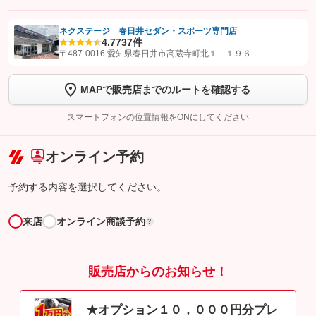
ネクステージ 春日井セダン・スポーツ専門店
4.7
737件
【STEP1】
認証画面でグーネットを友だち追加してから「許可する」ボタンを押
〒487-0016 愛知県春日井市高蔵寺町北１－１９６
します
MAPで販売店までのルートを確認する
【STEP2】
トーク画面で
ボタンをタップして問い合わせを
完了してください。
スマートフォンの位置情報をONにしてください
こちら
オンライン予約
予約する内容を選択してください。
来店
オンライン商談予約
?
販売店からのお知らせ！
★オプション１０，０００円分プレ