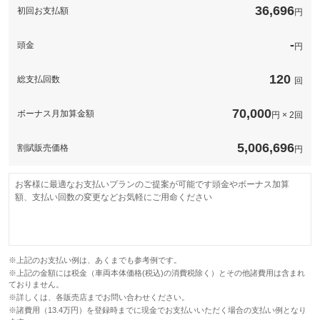
このパックの見積もり依頼（無料）
36,696
初回お支払額
円
-
頭金
円
120
総支払回数
回
70,000
ボーナス月加算金額
円 × 2回
5,006,696
割賦販売価格
円
お客様に最適なお支払いプランのご提案が可能です頭金やボーナス加算
額、支払い回数の変更などお気軽にご用命ください
※上記のお支払い例は、あくまでも参考例です。
※上記の金額には税金（車両本体価格(税込)の消費税除く）とその他諸費用は含まれ
ておりません。
※詳しくは、各販売店までお問い合わせください。
※諸費用（13.4万円）を登録時までに現金でお支払いいただく場合の支払い例となり