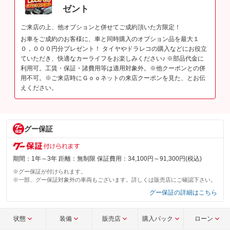
ゼント
ご来店の上、他オプションと併せてご成約頂いた方限定！
お車をご成約のお客様に、車と同時購入のオプション品を最大１
０，０００円分プレゼント！ タイヤやドラレコの購入などにお役立
ていただき、快適なカーライフをお楽しみください♪ ※部品代金に
利用可。工賃・保証・諸費用等は適用対象外。※他クーポンとの併
用不可。※ご来店時にＧｏｏネットの来店クーポンを見た、とお伝
えください。
グー保証
期間：1年～3年 距離：無制限 保証費用：34,100円～91,300円(税込)
※グー保証が付けられます。
※一部、グー保証対象外の車両もございます。詳しくは販売店にご確認下さい。
グー保証の詳細はこちら
状態
装備
販売店
購入パック
ローン