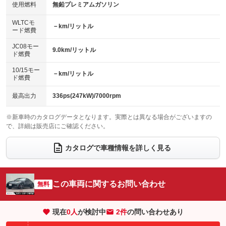
100V電源
クリーンディーゼル
バックカメラ
ETC
使用燃料
無鉛プレミアムガソリン
：装備なし
：装備なし
：装備あり
：装備あり
センターデフロック
エアロ
スマートキー
：装備なし
WLTCモ
：装備なし
：装備あり
－km/リットル
ード燃費
レンタカーアップ
展示・試乗車
ローダウン
ランフラットタイヤ
：装備なし
：装備なし
：装備なし
：装備なし
JC08モー
9.0km/リットル
ド燃費
電動格納ミラー
パワーシート
3列シート
：装備なし
：装備あり
：装備なし
10/15モー
装備略号／用語解説
－km/リットル
ベンチシート
フルフラットシート
ド燃費
：装備なし
：装備なし
チップアップシート
オットマン
：装備なし
：装備なし
最高出力
336ps(247kW)/7000rpm
電動格納サードシート
シートヒーター
：装備なし
：装備あり
※新車時のカタログデータとなります。実際とは異なる場合がございますの
で、詳細は販売店にご確認ください。
ウォークスルー
後席モニター
：装備なし
：装備なし
電動リアゲート
フロントカメラ
カタログで車種情報を詳しく見る
：装備なし
：装備なし
シートエアコン
全周囲カメラ
：装備なし
：装備なし
サイドカメラ
ルーフレール
この車両に関するお問い合わせ
：装備なし
無料
：装備なし
エアサスペンション
ヘッドライトウォッシャー
：装備なし
：装備なし
現在
0
人
が検討中
2件
の問い合わせあり
装備略号／用語解説