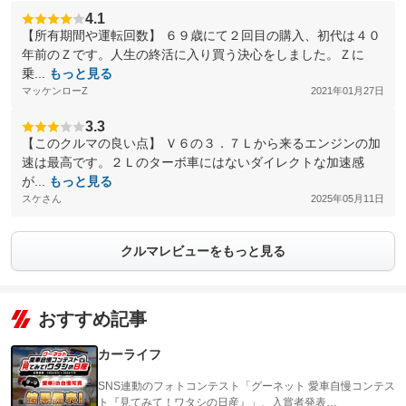
4.1
【所有期間や運転回数】 ６９歳にて２回目の購入、初代は４０
年前のＺです。人生の終活に入り買う決心をしました。Ｚに
乗...
もっと見る
マッケンローZ
2021年01月27日
3.3
【このクルマの良い点】 Ｖ６の３．７Ｌから来るエンジンの加
速は最高です。２Ｌのターボ車にはないダイレクトな加速感
が...
もっと見る
スケさん
2025年05月11日
クルマレビューをもっと見る
おすすめ記事
カーライフ
SNS連動のフォトコンテスト「グーネット 愛車自慢コンテス
ト『見てみて！ワタシの日産』」、入賞者発表…