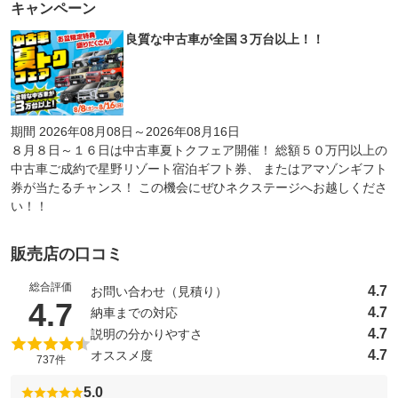
キャンペーン
良質な中古車が全国３万台以上！！
期間 2026年08月08日～2026年08月16日
８月８日～１６日は中古車夏トクフェア開催！ 総額５０万円以上の
中古車ご成約で星野リゾート宿泊ギフト券、 またはアマゾンギフト
券が当たるチャンス！ この機会にぜひネクステージへお越しくださ
い！！
販売店の口コミ
総合評価
4.7
お問い合わせ（見積り）
（5点満点中）
4.7
4.7
納車までの対応
4.7
説明の分かりやすさ
4.7
オススメ度
737件
5.0