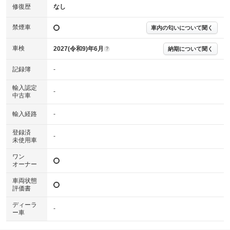
※実際にお渡しする故障診断書につきましては、形式および表示項目が異
修復歴
なし
なる場合がございます。
※グー故障診断書はあくまでも実施時点での診断結果となります。将来に
禁煙車
車内の匂いについて聞く
わたり車両状態を担保するものではありませんので、車両情報等の詳細は
各販売店へお問い合わせ下さい。
車検
2027(令和9)年6月
納期について聞く
?
記録簿
-
輸入認定
-
中古車
輸入経路
-
登録済
-
未使用車
ワン
オーナー
車両状態
評価書
ディーラ
-
ー車