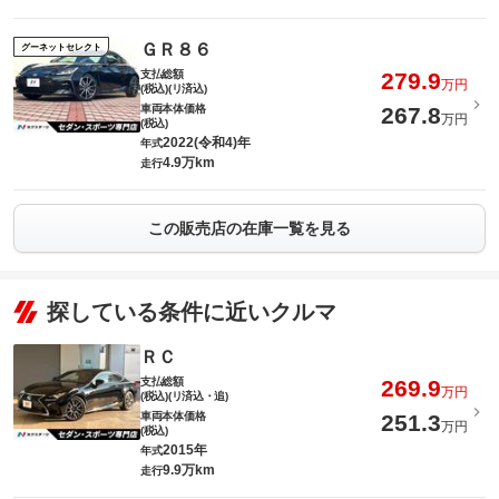
ＧＲ８６
グーネットセレクト
支払総額
279.9
万円
(税込)(リ済込)
車両本体価格
267.8
万円
(税込)
2022(令和4)年
年式
4.9万km
走行
この販売店の在庫一覧を見る
探している条件に近いクルマ
ＲＣ
支払総額
269.9
万円
(税込)(リ済込・追)
車両本体価格
251.3
万円
(税込)
2015年
年式
9.9万km
走行