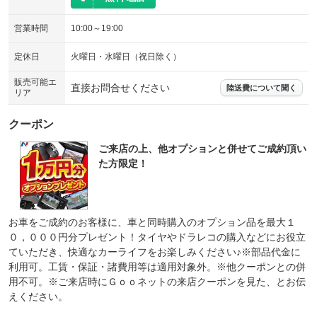
営業時間
10:00～19:00
定休日
火曜日・水曜日（祝日除く）
販売可能エ
直接お問合せください
陸送費について聞く
リア
クーポン
ご来店の上、他オプションと併せてご成約頂い
た方限定！
お車をご成約のお客様に、車と同時購入のオプション品を最大１
０，０００円分プレゼント！タイヤやドラレコの購入などにお役立
ていただき、快適なカーライフをお楽しみください♪※部品代金に
利用可。工賃・保証・諸費用等は適用対象外。※他クーポンとの併
用不可。※ご来店時にＧｏｏネットの来店クーポンを見た、とお伝
えください。