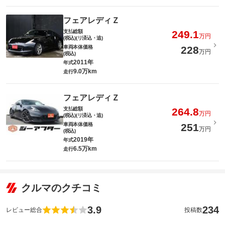
フェアレディＺ
支払総額
249.1
万円
(税込)(リ済込・追)
車両本体価格
228
万円
(税込)
2011年
年式
9.0万km
走行
フェアレディＺ
支払総額
264.8
万円
(税込)(リ済込・追)
車両本体価格
251
万円
(税込)
2019年
年式
6.5万km
走行
クルマのクチコミ
3.9
234
レビュー総合
投稿数