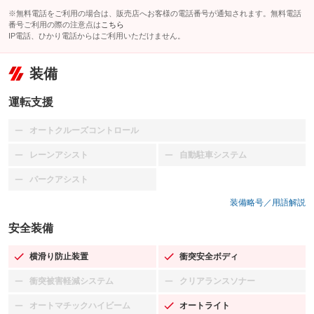
※無料電話をご利用の場合は、販売店へお客様の電話番号が通知されます。無料電話
番号ご利用の際の注意点は
こちら
IP電話、ひかり電話からはご利用いただけません。
装備
運転支援
オートクルーズコントロール
：装備なし
レーンアシスト
自動駐車システム
：装備なし
：装備なし
パークアシスト
：装備なし
装備略号／用語解説
安全装備
横滑り防止装置
衝突安全ボディ
：装備あり
：装備あり
衝突被害軽減システム
クリアランスソナー
：装備なし
：装備なし
オートマチックハイビーム
オートライト
：装備なし
：装備あり