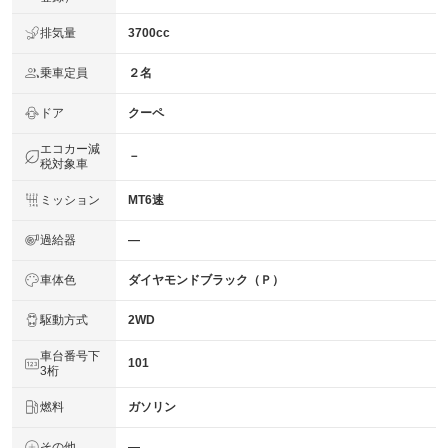
排気量
3700cc
乗車定員
２名
ドア
クーペ
エコカー減
－
税対象車
ミッション
MT6速
過給器
―
車体色
ダイヤモンドブラック（Ｐ）
駆動方式
2WD
車台番号下
101
3桁
燃料
ガソリン
その他
―