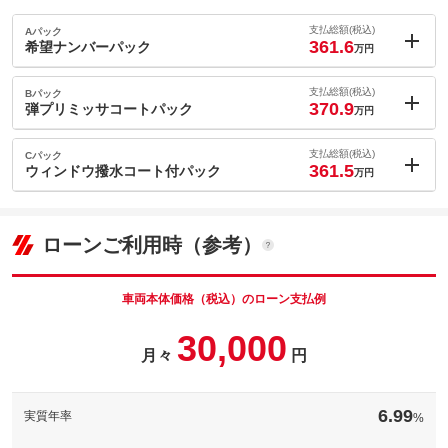
支払総額(税込)
Aパック
361.6
希望ナンバーパック
万円
内：オプシ
1.7
ョン価格
支払総額(税込)
Bパック
万円
370.9
(税込)
弾プリミッサコートパック
万円
車両本体価
346.5
万円
内：オプシ
格
11
ョン価格
支払総額(税込)
Cパック
万円
361.5
(税込)
ウィンドウ撥水コート付パック
万円
車両本体価
346.5
万円
内：オプシ
格
パック内容
1.6
ョン価格
万円
(税込)
ローンご利用時（参考）
車両本体価
346.5
万円
格
パック内容
備考
－
車両本体価格（税込）のローン支払例
パック内容
30,000
このパックの見積もり依頼（無料）
備考
－
月々
円
このパックの見積もり依頼（無料）
備考
－
6.99
実質年率
%