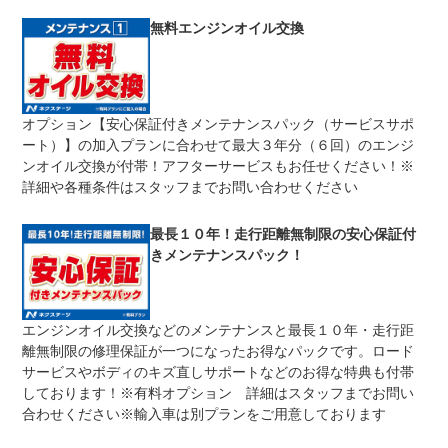
修理回数
無制限
無料エンジンオイル交換
車両本体価格
期間中は何度でも修理可能！修理金額は車両本体価格の１
上限金額
００％までしっかり保証します。車両本体価格５０万円以
下の場合は５０万円まで保証します。
オプション【安心保証付きメンテナンスパック（サービスサポ
無し
ート）】の加入プランに合わせて最大３年分（６回）のエンジ
免責金
保証修理の対象となる場合は、お客様の費用負担は一切ご
ざいません。
ンオイル交換が付帯！アフターサービスもお任せください！※
詳細や各種条件はスタッフまでお問い合わせください
全国のネクステージで受付可能！ご遠方でネクステージに
保証修理
持ち込めないお客様も保証修理はお受け頂けます。詳細
受付先
は、スタッフまでお気軽にお尋ねください。
最長１０年！走行距離無制限の安心保証付
整備付 法定12ヶ月または法定24ヶ月点検整備付
きメンテナンスパック！
法定整備
※車検なし・車検整備付の場合は法定24ヶ月点検整備付
※商用車は6ヶ月または12ヶ月点検整備付
１．契約後～納車までに法定点検を実施致します。 ２．
法定整備
エンジンオイル交換などのメンテナンスと最長１０年・走行距
支払総額に整備代金を含んでおります。 ３．点検記録簿
について
が発行されます。
離無制限の修理保証が一つになったお得なパックです。ロード
サービスやボディのキズ直しサポートなどのお得な特典も付帯
しております！※有料オプション 詳細はスタッフまでお問い
合わせください※輸入車は別プランをご用意しております