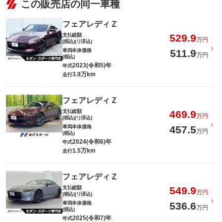
この販売店の同一車種
フェアレディＺ
支払総額
529.9
万円
(税込)(リ済込)
車両本体価格
511.9
万円
(税込)
2023(令和5)年
年式
3.9万km
走行
フェアレディＺ
支払総額
469.9
万円
(税込)(リ済込)
車両本体価格
457.5
万円
(税込)
2024(令和6)年
年式
1.5万km
走行
フェアレディＺ
支払総額
549.9
万円
(税込)(リ済込)
車両本体価格
536.6
万円
(税込)
2025(令和7)年
年式