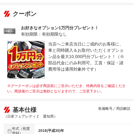
クーポン
お好きなオプション1万円分プレゼント！
有効期限：有効期限なし
当店へご来店当日にご成約のお客様に、
車と同時購入＆お取付いただくオプショ
ン品を最大10,000円分プレゼント！（※
部品代金にのみ利用可。工賃・保証・諸
費用等は適用対象外です）
※グークーポンは必ず商談前にご呈示いただき、特典内容をご確認くださ
い。商談後のご呈示は無効となりますので、ご注意下さい。
基本仕様
装備略号／用語解説
（日産フェアレディＺ 愛知県）
年式（初度
2018(平成30)年
登録）