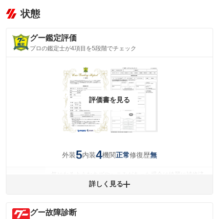
状態
グー鑑定評価
プロの鑑定士が4項目を5段階でチェック
評価書を見る
5
4
外装
内装
機関
修復歴
正常
無
気になるようなキズやへこみがあった場合は綺麗に補修済
みですが、 小さなキズやヘコミが残っている場合もありま
詳しく見る
外装
す。
(車両外装)
キズ・へこみについて問い合わせる
グー故障診断
内装