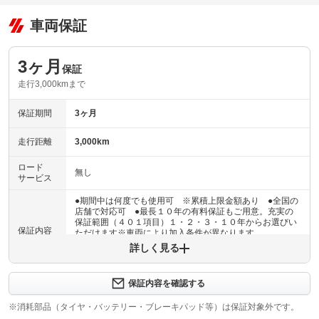
車両保証
3ヶ月
保証
走行3,000kmまで
保証期間
3ヶ月
走行距離
3,000km
ロード
無し
サービス
●期間中は何度でも使用可 ※累積上限金額あり ●全国の
店舗で対応可 ●最長１０年の有料保証もご用意。充実の
保証範囲（４０１項目）１・２・３・１０年からお選びい
保証内容
ただけます※車両により加入条件が異なります
詳しく見る
保証内容について問い合わせる
３ヶ月・３０００ｋｍ以内ならエンジン、トランスミッシ
保証内容を確認する
保証項目
ョン、ハイブリッド、ステアリング、ブレーキの各機構に
おける主要項目を無償修理（または交換）いたします。
※消耗部品（タイヤ・バッテリー・ブレーキパッド等）は保証対象外です。