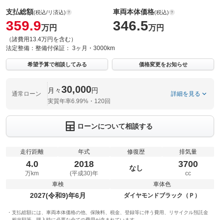
支払総額
車両本体価格
(税込/リ済込)
(税込)
359.9
346.5
万円
万円
（諸費用13.4万円を含む）
法定整備：
整備付
保証：
3ヶ月・3000km
希望予算で相談してみる
価格変更をお知らせ
30,000
月々
円
通常ローン
詳細を見る
実質年率6.99%・120回
ローンについて相談する
走行距離
年式
修復歴
排気量
4.0
2018
3700
なし
万km
(平成30)年
cc
車検
車体色
2027(令和9)年6月
ダイヤモンドブラック（Ｐ）
支払総額には、車両本体価格の他、保険料、税金、登録等に伴う費用、リサイクル預託金
相当額等、購入時に必要な全ての費用が含まれています。