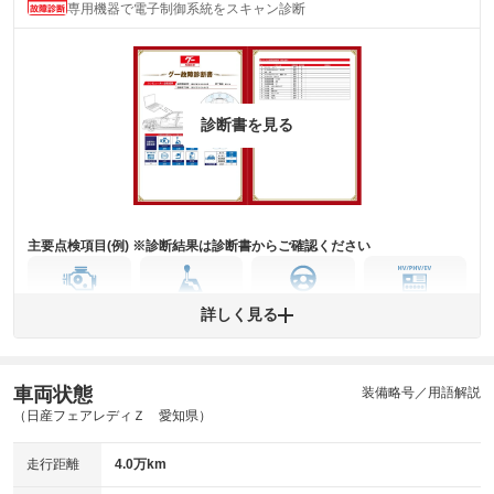
気になる汚れ等が、部分的にあります。
専用機器で電子制御系統をスキャン診断
(内装状態)
主要機関に不具合はありません。
機関
詳細は鑑定書をご確認ください。
修復歴
診断書を見る
※グー鑑定は保証サービスではございません。購入時は必ず現車をご確認
下さい。
※実際にお渡しするコンディションチェックシートにつきましては、形式
および表示項目が異なる場合がございます。
※グー鑑定の評価はあくまでも記載している鑑定日の鑑定結果となりま
す。車両情報等の詳細は各販売店へお問い合わせ下さい。
主要点検項目(例) ※診断結果は診断書からご確認ください
エンジン
トランス
パワー
HV/PHV/EV
詳しく見る
ミッション
ステアリング
車両状態
ABS
エアーバッグ
先進安全装備
その他
装備略号／用語解説
（日産フェアレディＺ 愛知県）
※異常がある場合は主要点検項目が赤色になり、異常と表記されます。
※車に装備されていない項目は「-」と表記されます
走行距離
4.0万km
※グー故障診断は保証サービスではございません。購入時は必ず現車をご
確認下さい。