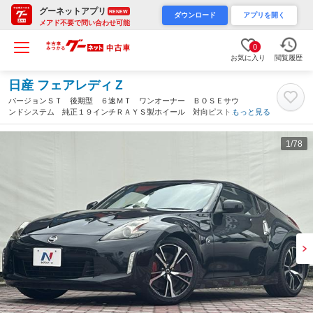
グーネットアプリ
RENEW
ダウンロード
アプリを開く
メアド不要で問い合わせ可能
0
お気に入り
閲覧履歴
日産 フェアレディＺ
バージョンＳＴ 後期型 ６速ＭＴ ワンオーナー ＢＯＳＥサウ
ンドシステム 純正１９インチＲＡＹＳ製ホイール 対向ピストン
もっと見る
ブレーキ パワーシート シートヒーター ＭＴシンクロレブコン
トロール（愛知県）
1
/78