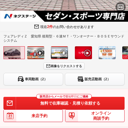
2件
現在
のお問い合わせがあります
フェアレディＺ 愛知県 後期型・６速ＭＴ・ワンオーナー・ＢＯＳＥサウンド
システム
画像をリクエストする
車両動画（2）
販売店動画（2）
販売店からメールで
最短即日
にご連絡
無料で在庫確認・見積り依頼する
オンライン
来店予約
商談予約