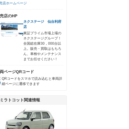
売店ホームページ
売店のHP
ネクステージ 仙台利府
店
東証プライム市場上場の
ネクステージグループ！
全国総在庫30，000台以
上。販売・買取はもちろ
ん、車検やメンテナンス
までお任せください！
両ページQRコード
QRコードをスマホで読み込むと車両詳
細ページに遷移できます
ミラトコット関連情報