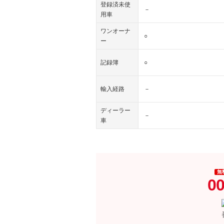
登録済未使
－
用車
ワンオーナ
○
ー
記録簿
○
輸入経路
－
ディーラー
－
車
無
00