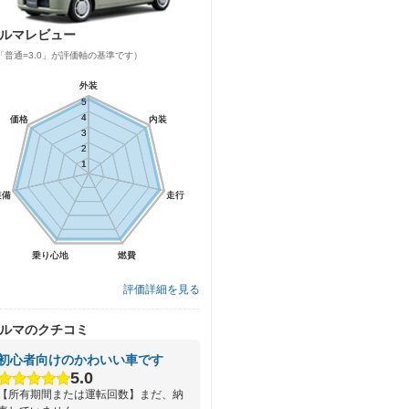
ルマレビュー
「普通=3.0」が評価軸の基準です）
外装
外装
5
5
4
4
価格
価格
内装
内装
3
3
2
2
1
1
装備
装備
走行
走行
乗り心地
乗り心地
燃費
燃費
評価詳細を見る
ルマのクチコミ
初心者向けのかわいい車です
5.0
【所有期間または運転回数】まだ、納