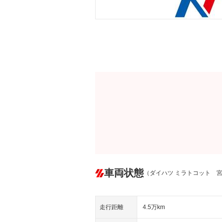
車両状態
（ダイハツ ミラトコット 
走行距離
4.5万km