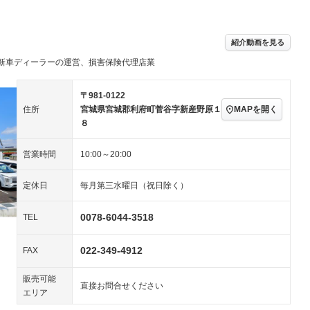
／ミュージック
ビジュアル：-／DVD再
アルミホイール
－
生
ングストップ
ドライブレコーダー
USB入力端子
ハーフレザーシート
キーレス
－
紹介動画を見る
クリーンディーゼル
センターデフロック
－
－
新車ディーラーの運営、損害保険代理店業
セノンライト)
ポータブルナビ
バックカメラ
－
乗車
電動格納ミラー
スマートキー
ローダウン
－
〒981-0122
装備略号／用語解説
MAPを開く
住所
宮城県宮城郡利府町菅谷字新産野原１
ート
3列シート
ベンチシート
－
－
８
ップシート
オットマン
電動格納サードシート
－
－
営業時間
10:00～20:00
スルー
後席モニター
電動リアゲート
－
－
定休日
毎月第三水曜日（祝日除く）
アコン
全周囲カメラ
サイドカメラ
ペンション
0078-6044-3518
TEL
022-349-4912
装備略号／用語解説
FAX
販売可能
直接お問合せください
エリア