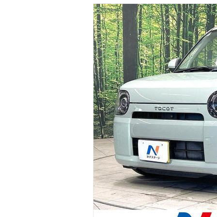
マガジン
車カタログ
自動車ローン
保険
レビュー
価格相場
教習所
用語集