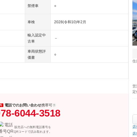
禁煙車
○
車検
2028(令和10)年2月
輸入認定中
－
古車
車両状態評
○
価書
住
営
定
電話でのお問い合わせ
携帯可
料
78-6044-3518
店
販売店への無料電話番号を
QRコードで読み取れます。
店