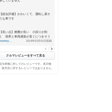
車していません
【総合評価】かわいくて、運転し易そ
うな車です
【良い点】燃費が良い 小回りが利
く 視界と車両感覚が直ぐにつきそう
monkey....
2019年03月01日投稿
【悪い点】事故を起こした時に怖そう
クルマレビューをすべて見る
該当車種に対してのレビューです。表示物
、販売店に対するレビューではありません。