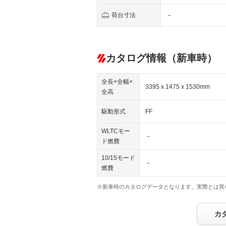
荷台寸法
－
カタログ情報（新車時）
全長×全幅×
3395 x 1475 x 1530mm
全高
駆動形式
FF
WLTCモー
－
ド燃費
10/15モード
－
燃費
※新車時のカタログデータとなります。実際とは異
カ