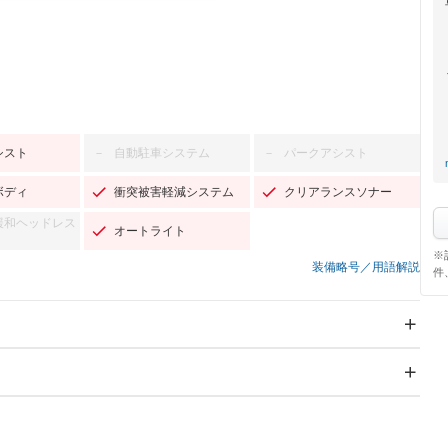
シスト
自動駐車システム
パークアシスト
－
－
ボディ
衝突被害軽減システム
クリアランスソナー
緩和ヘッドレス
オートライト
※
装備略号／用語解説
件
スライドドア
サンルーフ
－
－
Wエアコン
リフトアップ
－
－
TV
－
パワーステアリング
パワーウィンドウ