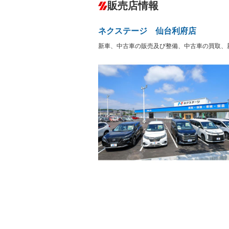
－
販売店情報
オーディオ：CDまたはCDチェンジャー
プレイヤー接続可
盗難防止システム
アイドリ
ヘッドライトウォッシャ
革シート
－
－
ネクステージ 仙台利府店
ー
Bluetooth接続
100V電源
－
新車、中古車の販売及び整備、中古車の買取、
LEDヘッドランプ
HID(キ
－
レンタカーアップ
展示・試
－
－
ETC
エアロ
－
ランフラットタイヤ
パワーシ
－
－
フルフラットシート
チップア
－
シートヒーター
ウォーク
－
フロントカメラ
シートエ
－
ルーフレール
エアサス
－
－