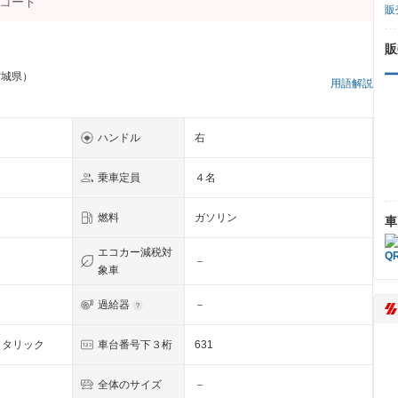
販
販
宮城県）
用語解説
ハンドル
右
乗車定員
４名
燃料
ガソリン
車
エコカー減税対
－
象車
過給器
－
メタリック
車台番号下３桁
631
全体のサイズ
－