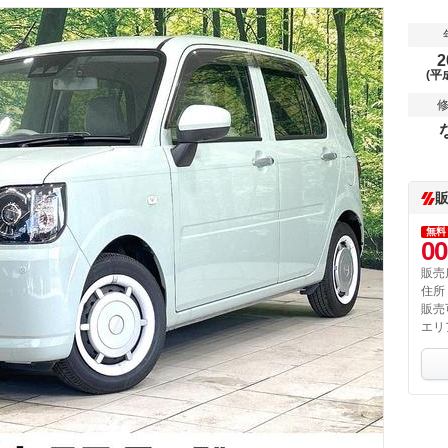
2
(平
無料
00
販売
住所
販売
エリ