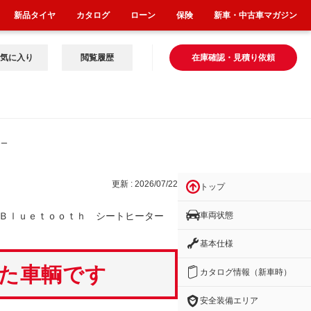
新品タイヤ
カタログ
ローン
保険
新車・中古車マガジン
気に入り
閲覧履歴
在庫確認・見積り依頼
シー
更新 : 2026/07/22
トップ
車両状態
 Ｂｌｕｅｔｏｏｔｈ シートヒーター
基本仕様
いた車輌です
カタログ情報（新車時）
安全装備エリア