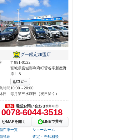
グー鑑定加盟店
所
〒981-0122
宮城県宮城郡利府町菅谷字新産野
原１８
コピー
業時間
10:00～20:00
休日
毎月第三水曜日（祝日除く）
電話お問い合わせ
無料
携帯可
0078-6044-3518
MAPを開く
LINEで共有
舗在庫一覧
ショールーム
舗詳細
査定・売却相談