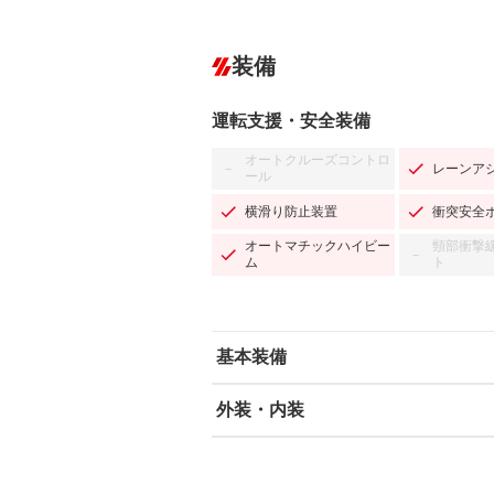
装備
運転支援・安全装備
オートクルーズコントロ
レーンア
－
ール
横滑り防止装置
衝突安全
オートマチックハイビー
頸部衝撃
－
ム
ト
基本装備
外装・内装
エアバッグ：運転席/助手席/サイド
ABS
エアコン
カーナビ
－
ダウンヒルアシストコントロール