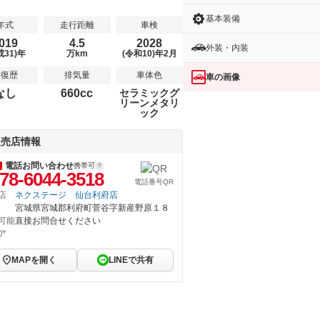
基本装備
年式
走行距離
車検
019
4.5
2028
外装・内装
成31)年
万km
(令和10)年2月
修復歴
排気量
車体色
車の画像
なし
660cc
セラミックグ
リーンメタリ
ック
販売店情報
電話お問い合わせ
携帯可
78-6044-3518
電話番号QR
店
ネクステージ 仙台利府店
宮城県宮城郡利府町菅谷字新産野原１８
可能
直接お問合せください
ア
MAPを開く
LINEで共有