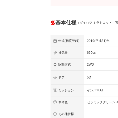
基本仕様
（ダイハツ ミラトコット 
年式(初度登録)
2019(平成31)年
排気量
660cc
駆動方式
2WD
ドア
5D
ミッション
インパネAT
車体色
セラミックグリーン
その他仕様
－