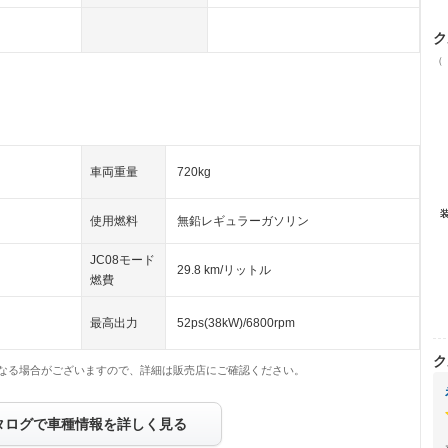
ク
（
車両重量
720kg
使用燃料
無鉛レギュラーガソリン
JC08モード
29.8 km/リットル
燃費
最高出力
52ps(38kW)/6800rpm
ク
なる場合がございますので、詳細は販売店にご確認ください。
タログで車種情報を詳しく見る