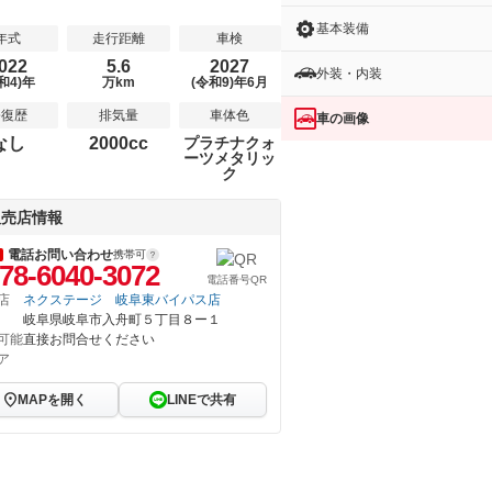
基本装備
年式
走行距離
車検
022
5.6
2027
外装・内装
和4)年
万km
(令和9)年6月
修復歴
排気量
車体色
車の画像
なし
2000cc
プラチナクォ
ーツメタリッ
ク
販売店情報
電話お問い合わせ
携帯可
78-6040-3072
電話番号QR
店
ネクステージ 岐阜東バイパス店
岐阜県岐阜市入舟町５丁目８ー１
可能
直接お問合せください
ア
MAPを開く
LINEで共有