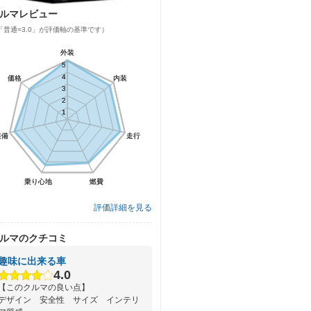
ルマレビュー
「普通=3.0」が評価軸の基準です）
外装
外装
5
5
4
4
価格
価格
内装
内装
3
3
2
2
1
1
装備
装備
走行
走行
乗り心地
乗り心地
燃費
燃費
評価詳細を見る
ルマのクチコミ
趣味に出来る車
4.0
【このクルマの良い点】
デザイン 安全性 サイズ インテリ