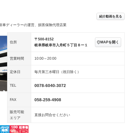
ビジュアル：-／DVD再
アルミホイール：16イ
生
ンチ
ングストップ
ドライブレコーダー
USB入力端子
－
ハーフレザーシート
キーレス
－
紹介動画を見る
クリーンディーゼル
センターデフロック
－
－
新車ディーラーの運営、損害保険代理店業
セノンライト)
ポータブルナビ
バックカメラ
－
乗車
電動格納ミラー
スマートキー
ローダウン
－
〒500-8152
MAPを開く
住所
装備略号／用語解説
岐阜県岐阜市入舟町５丁目８ー１
ート
3列シート
ベンチシート
－
－
営業時間
10:00～20:00
ップシート
オットマン
電動格納サードシート
－
－
スルー
後席モニター
電動リアゲート
－
－
定休日
毎月第三水曜日（祝日除く）
アコン
全周囲カメラ
サイドカメラ
0078-6040-3072
TEL
ペンション
058-259-4908
FAX
装備略号／用語解説
販売可能
直接お問合せください
エリア