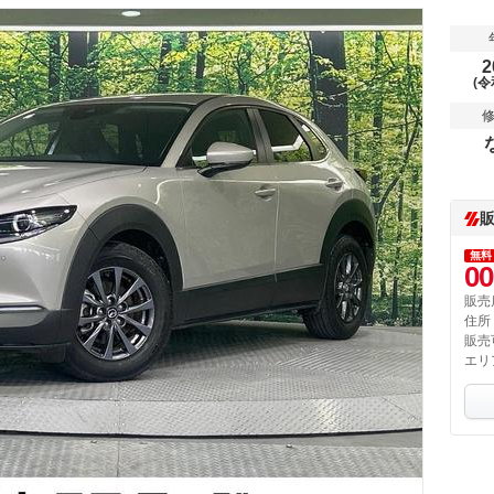
2
(令
無料
00
販売
住所
販売
エリ