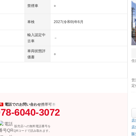
禁煙車
○
車検
2027(令和9)年6月
輸入認定中
－
古車
車両状態評
○
価書
住
営
定
電話でのお問い合わせ
携帯可
料
78-6040-3072
店
販売店への無料電話番号を
店
QRコードで読み取れます。
販