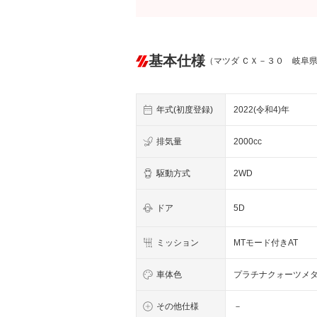
基本仕様
（マツダ ＣＸ－３０ 岐阜
年式(初度登録)
2022(令和4)年
排気量
2000cc
駆動方式
2WD
ドア
5D
ミッション
MTモード付きAT
車体色
プラチナクォーツメ
その他仕様
－