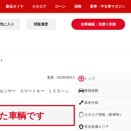
新品タイヤ
カタログ
ローン
保険
新車・中古車マガジン
気に入り
閲覧履歴
在庫確認・見積り依頼
ＬＥ
更新 : 2026/06/11
トップ
車両状態
センサー スマートキー ＬＥＤヘッ
基本仕様
いた車輌です
カタログ情報（新車時）
安全装備エリア