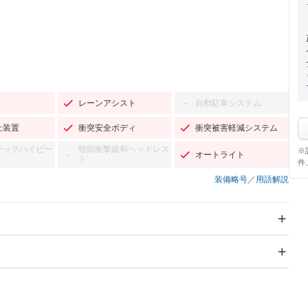
レーンアシスト
自動駐車システム
－
止装置
衝突安全ボディ
衝突被害軽減システム
チックハイビー
頸部衝撃緩和ヘッドレス
※
オートライト
－
ト
件
装備略号／用語解説
スライドドア
サンルーフ
－
－
Wエアコン
リフトアップ
－
TV：フルセグ
パワーステアリング
パワーウィンドウ