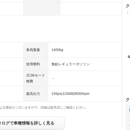
ク
（
車両重量
1400kg
使用燃料
無鉛レギュラーガソリン
JC08モード
－
燃費
最高出力
156ps(115kW)/6000rpm
ク
なる場合がございますので、詳細は販売店にご確認ください。
タログで車種情報を詳しく見る