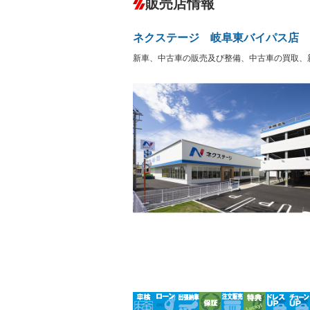
販売店情報
オーディオ：CDまたはCDチェンジャー
盗難防止システム
アイドリ
ヘッドライトウォッシャ
革シート
－
－
ネクステージ 岐阜東バイパス店
ー
Bluetooth接続
100V電源
－
新車、中古車の販売及び整備、中古車の買取、
LEDヘッドランプ
HID(キ
－
レンタカーアップ
展示・試
－
－
ETC
エアロ
－
ランフラットタイヤ
パワーシ
－
－
フルフラットシート
チップア
－
－
シートヒーター
ウォーク
－
－
フロントカメラ
シートエ
－
ルーフレール
エアサス
－
－