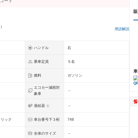
販
県）
用語解説
ハンドル
右
乗車定員
５名
車
燃料
ガソリン
エコカー減税対
－
象車
過給器
－
タリック
車台番号下３桁
748
全体のサイズ
－