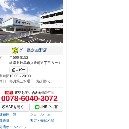
グー鑑定加盟店
所
〒500-8152
岐阜県岐阜市入舟町５丁目８ー１
コピー
業時間
10:00～20:00
休日
毎月第三水曜日（祝日除く）
電話お問い合わせ
無料
携帯可
0078-6040-3072
MAPを開く
LINEで共有
舗在庫一覧
ショールーム
舗詳細
査定・売却相談
売店ホームページ