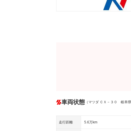
車両状態
（マツダ ＣＸ－３０ 岐阜
走行距離
5.6万km