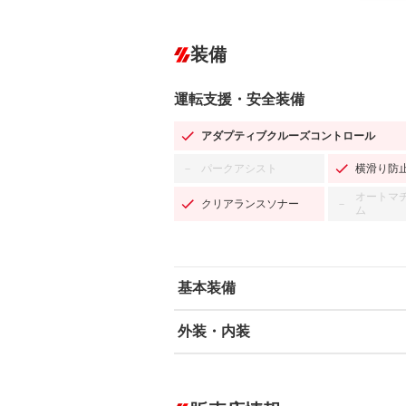
装備
運転支援・安全装備
アダプティブクルーズコントロール
パークアシスト
横滑り防
－
オートマ
クリアランスソナー
－
ム
基本装備
外装・内装
エアバッグ：運転席/助手席/サイド
ABS
エアコン
カーナビ：SDナビ
ダウンヒルアシストコントロール
－