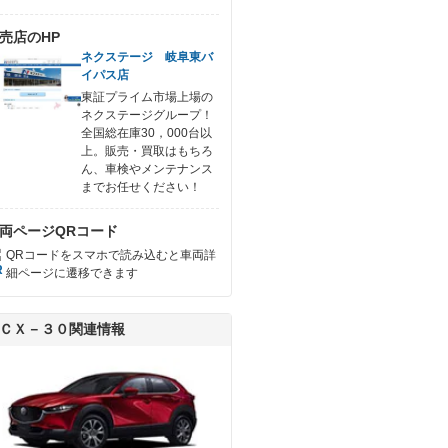
売店のHP
ネクステージ 岐阜東バ
イパス店
東証プライム市場上場の
ネクステージグループ！
全国総在庫30，000台以
上。販売・買取はもちろ
ん、車検やメンテナンス
までお任せください！
両ページQRコード
QRコードをスマホで読み込むと車両詳
細ページに遷移できます
ＣＸ－３０関連情報