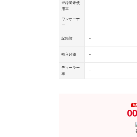
登録済未使
－
用車
ワンオーナ
－
ー
記録簿
－
輸入経路
－
ディーラー
－
車
無
00