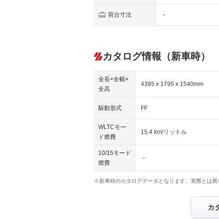
荷台寸法
－
カタログ情報（新車時）
全長×全幅×
4395 x 1795 x 1540mm
全高
駆動形式
FF
WLTCモー
15.4 km/リットル
ド燃費
10/15モード
－
燃費
※新車時のカタログデータとなります。実際とは異
カ