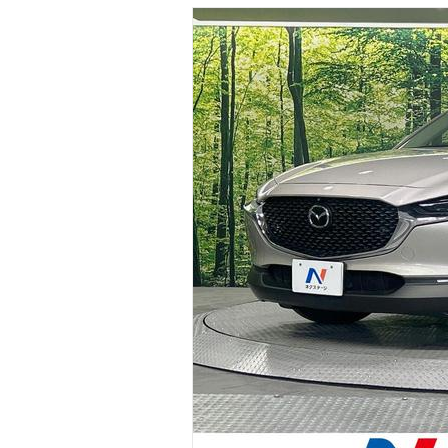
マガジン
車カタログ
自動車ローン
保険
レビュー
価格相場
教習所
用語集