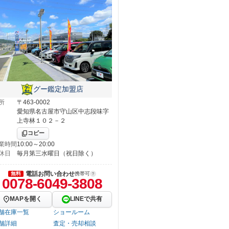
グー鑑定加盟店
所
〒463-0002
愛知県名古屋市守山区中志段味字
上寺林１０２－２
コピー
業時間
10:00～20:00
休日
毎月第三水曜日（祝日除く）
電話お問い合わせ
無料
携帯可
0078-6049-3808
MAPを開く
LINEで共有
舗在庫一覧
ショールーム
舗詳細
査定・売却相談