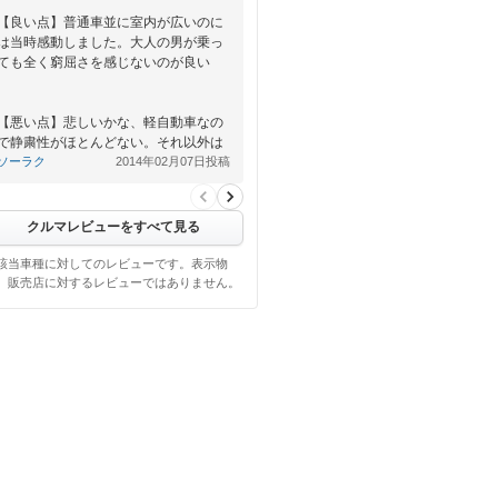
【良い点】普通車並に室内が広いのに
は当時感動しました。大人の男が乗っ
ても全く窮屈さを感じないのが良い
【悪い点】悲しいかな、軽自動車なの
で静粛性がほとんどない。それ以外は
不満なし。
ソーラク
2014年02月07日投稿
クルマレビューをすべて見る
該当車種に対してのレビューです。表示物
、販売店に対するレビューではありません。