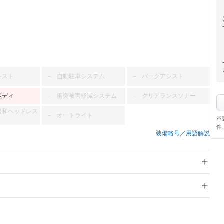
シスト
自動駐車システム
パークアシスト
－
－
ボディ
衝突被害軽減システム
クリアランスソナー
－
－
緩和ヘッドレス
オートライト
－
※
件
装備略号／用語解説
スライドドア：両面
サンルーフ
－
Wエアコン
リフトアップ
－
－
TV：フルセグ
パワーステアリング
パワーウィンドウ