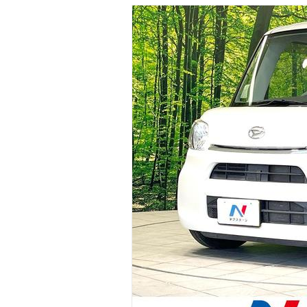
マガジン
車カタログ
自動車ローン
保険
レビュー
価格相場
教習所
用語集