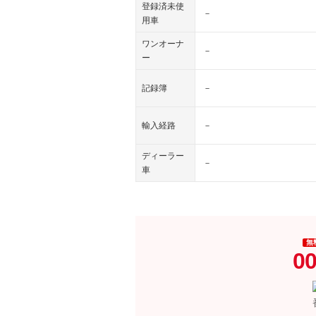
登録済未使
－
用車
ワンオーナ
－
ー
記録簿
－
輸入経路
－
ディーラー
－
車
無
00