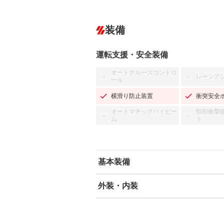
装備
運転支援・安全装備
オートクルーズコントロ
レーンア
－
－
ール
横滑り防止装置
衝突安全
オートマチックハイビー
頸部衝撃
－
－
ム
ト
基本装備
外装・内装
エアバッグ：運転席/助手席
ABS
エアコン
カーナビ：メモリーナビ他
ダウンヒルアシストコントロール