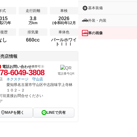
基本装備
年式
走行距離
車検
015
3.8
2026
外装・内装
成27)年
万km
(令和8)年12月
修復歴
排気量
車体色
車の画像
なし
660cc
パールホワイ
トＩＩＩ
販売店情報
電話お問い合わせ
携帯可
78-6049-3808
電話番号QR
店
ネクステージ 守山店
愛知県名古屋市守山区中志段味字上寺林
１０２－２
可能
直接お問合せください
ア
MAPを開く
LINEで共有