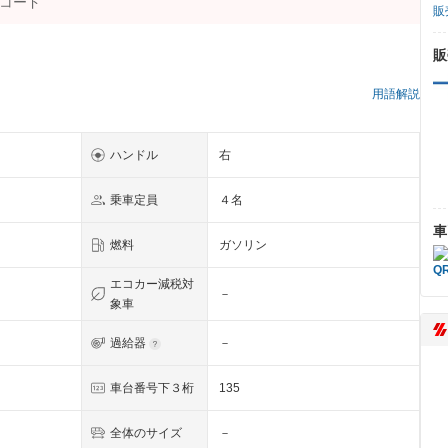
販
販
）
用語解説
ハンドル
右
乗車定員
４名
車
燃料
ガソリン
エコカー減税対
－
象車
過給器
－
Ｉ
車台番号下３桁
135
全体のサイズ
－