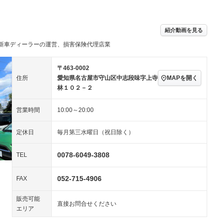
／ミュージック
ビジュアル：-／DVD再
アルミホイール
－
ー
生
ングストップ
ドライブレコーダー
USB入力端子
－
ハーフレザーシート
キーレス
－
紹介動画を見る
クリーンディーゼル
センターデフロック
－
－
新車ディーラーの運営、損害保険代理店業
セノンライト)
ポータブルナビ
バックカメラ
－
－
乗車
電動格納ミラー
スマートキー
ローダウン
－
－
〒463-0002
装備略号／用語解説
MAPを開く
住所
愛知県名古屋市守山区中志段味字上寺
ート
3列シート
ベンチシート
－
－
林１０２－２
ップシート
オットマン
電動格納サードシート
－
－
営業時間
10:00～20:00
スルー
後席モニター
電動リアゲート
－
－
定休日
毎月第三水曜日（祝日除く）
アコン
全周囲カメラ
サイドカメラ
－
－
ペンション
0078-6049-3808
TEL
052-715-4906
装備略号／用語解説
FAX
販売可能
直接お問合せください
エリア