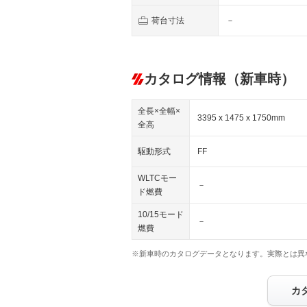
荷台寸法
－
カタログ情報（新車時）
全長×全幅×
3395 x 1475 x 1750mm
全高
駆動形式
FF
WLTCモー
－
ド燃費
10/15モード
－
燃費
※新車時のカタログデータとなります。実際とは異
カ