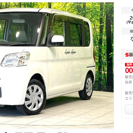
2
(平
無料
00
販売
住所
販売
エリ