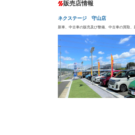
－
販売店情報
オーディオ：CDまたはCDチェンジャー
プレイヤー接続可／ミュージックサーバ
盗難防止システム
アイドリ
ヘッドライトウォッシャ
革シート
－
－
ネクステージ 守山店
ー
Bluetooth接続
100V電源
－
新車、中古車の販売及び整備、中古車の買取、
LEDヘッドランプ
HID(キ
－
－
レンタカーアップ
展示・試
－
－
ETC
エアロ
－
－
ランフラットタイヤ
パワーシ
－
－
フルフラットシート
チップア
－
－
シートヒーター
ウォーク
－
－
フロントカメラ
シートエ
－
－
ルーフレール
エアサス
－
－