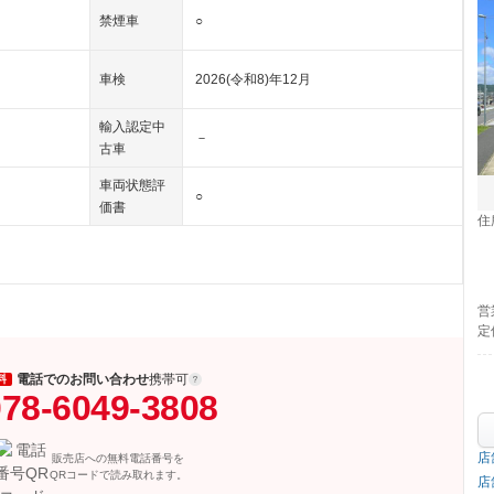
禁煙車
○
車検
2026(令和8)年12月
輸入認定中
－
古車
車両状態評
○
価書
住
営
定
電話でのお問い合わせ
携帯可
料
78-6049-3808
店
販売店への無料電話番号を
QRコードで読み取れます。
店