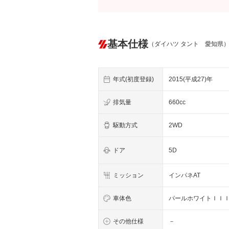
基本仕様
（ダイハツ タント 愛知県
年式(初度登録)
2015(平成27)年
排気量
660cc
駆動方式
2WD
ドア
5D
ミッション
インパネAT
車体色
パールホワイトＩＩ
その他仕様
－