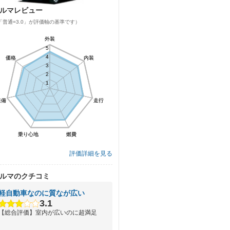
ルマレビュー
「普通=3.0」が評価軸の基準です）
外装
外装
5
5
4
4
価格
価格
内装
内装
3
3
2
2
1
1
装備
装備
走行
走行
乗り心地
乗り心地
燃費
燃費
評価詳細を見る
ルマのクチコミ
軽自動車なのに質なが広い
3.1
【総合評価】室内が広いのに超満足