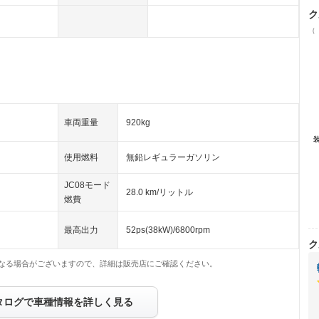
ク
（
車両重量
920kg
使用燃料
無鉛レギュラーガソリン
JC08モード
28.0 km/リットル
燃費
最高出力
52ps(38kW)/6800rpm
ク
なる場合がございますので、詳細は販売店にご確認ください。
タログで車種情報を詳しく見る