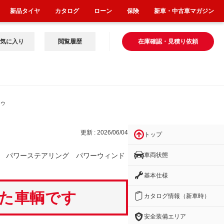
新品タイヤ
カタログ
ローン
保険
新車・中古車マガジン
気に入り
閲覧履歴
在庫確認・見積り依頼
ーウ
更新 : 2026/06/04
トップ
車両状態
 パワーステアリング パワーウィンド
基本仕様
いた車輌です
カタログ情報（新車時）
安全装備エリア