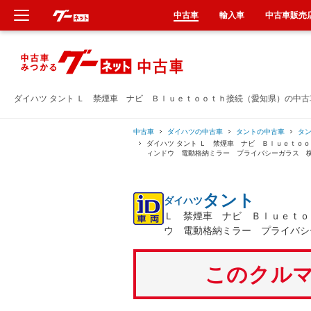
中古車
輸入車
中古車販売
新車
中古車
ダイハツ タント Ｌ 禁煙車 ナビ Ｂｌｕｅｔｏｏｔｈ接続（愛知県）の中
輸入車
中古車
ダイハツの中古車
タントの中古車
タ
ダイハツ タント Ｌ 禁煙車 ナビ Ｂｌｕｅｔｏ
ィンドウ 電動格納ミラー プライバシーガラス 
クルマ買取
タント
ダイハツ
カーリース
Ｌ 禁煙車 ナビ Ｂｌｕｅｔｏ
ウ 電動格納ミラー プライバシ
タイヤ交換
このクルマ
整備工場
車検