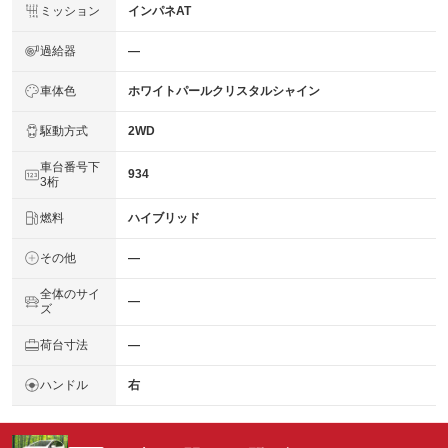
ミッション
インパネAT
過給器
―
車体色
ホワイトパールクリスタルシャイン
駆動方式
2WD
車台番号下
934
3桁
燃料
ハイブリッド
その他
―
全体のサイ
―
ズ
荷台寸法
―
ハンドル
右