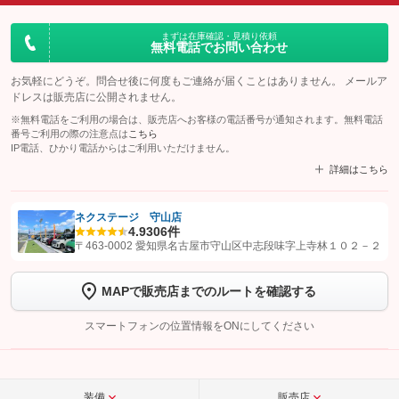
まずは在庫確認・見積り依頼
無料電話でお問い合わせ
お気軽にどうぞ。問合せ後に何度もご連絡が届くことはありません。 メールア
ドレスは販売店に公開されません。
※無料電話をご利用の場合は、販売店へお客様の電話番号が通知されます。無料電話
番号ご利用の際の注意点は
こちら
IP電話、ひかり電話からはご利用いただけません。
詳細はこちら
ネクステージ 守山店
4.9
306件
【STEP1】
認証画面でグーネットを友だち追加してから「許可する」ボタンを押
〒463-0002 愛知県名古屋市守山区中志段味字上寺林１０２－２
します
MAPで販売店までのルートを確認する
【STEP2】
トーク画面で
ボタンをタップして問い合わせを
完了してください。
スマートフォンの位置情報をONにしてください
こちら
装備
販売店