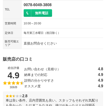
0078-6049-3808
TEL
無料電話
営業時間
10:00～20:00
定休日
毎月第三水曜日（祝日除く）
販売可能エ
直接お問合せください
リア
販売店の口コミ
総合評価
4.8
お問い合わせ（見積り）
（5点満点中）
4.9
4.9
納車までの対応
4.9
説明の分かりやすさ
4.9
オススメ度
306件
2.8
車は良い条件。店内雰囲気も良い。スタッフもそれぞれ気配り
も良かった。ただぎこちなさや、抜けがあったりとか説明不