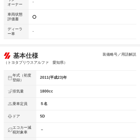
-
オーナー
車両状態
評価書
ディーラ
-
ー車
基本仕様
装備略号／用語解説
（トヨタプリウスアルファ 愛知県）
年式（初度
2011(平成23)年
登録）
排気量
1800cc
乗車定員
５名
ドア
5D
エコカー減
－
税対象車