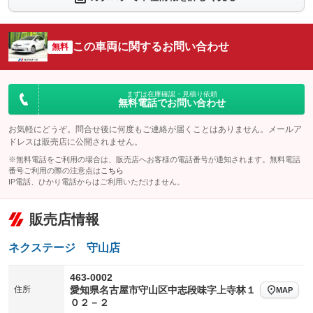
：装備なし
：装備なし
シートエアコン
全周囲カメラ
：装備なし
：装備なし
この車両に関するお問い合わせ
サイドカメラ
無料
ルーフレール
：装備なし
：装備なし
エアサスペンション
ヘッドライトウォッシャー
：装備なし
：装備あり
装備略号／用語解説
まずは在庫確認・見積り依頼
無料電話でお問い合わせ
お気軽にどうぞ。問合せ後に何度もご連絡が届くことはありません。メールア
ドレスは販売店に公開されません。
※無料電話をご利用の場合は、販売店へお客様の電話番号が通知されます。無料電話
番号ご利用の際の注意点は
こちら
IP電話、ひかり電話からはご利用いただけません。
販売店情報
ネクステージ 守山店
463-0002
住所
愛知県名古屋市守山区中志段味字上寺林１
MAP
０２－２