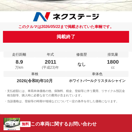
このクルマは2026/05/22まで掲載されていた車輛です。
掲載終了
走行距離
年式
修復歴
排気量
8.9
2011
1800
なし
万km
(平成23)年
cc
車検
車体色
2026(令和8)年10月
ホワイトパールクリスタルシャイン
支払総額には、車両本体価格の他、保険料、税金、登録等に伴う費用、リサイクル預託金
相当額等、購入時に必要な全ての費用が含まれています。
当該価格は、登録等の時期や地域などについて一定の条件を付した価格になります。
この車両に関するお問い合わせ
無料