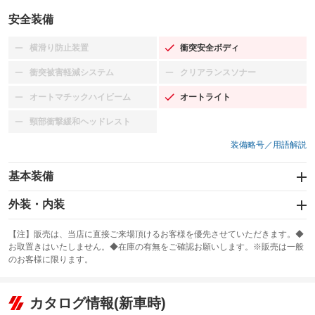
安全装備
横滑り防止装置
衝突安全ボディ
：装備なし
：装備あり
衝突被害軽減システム
クリアランスソナー
：装備なし
：装備なし
オートマチックハイビーム
オートライト
：装備なし
：装備あり
頸部衝撃緩和ヘッドレスト
：装備なし
装備略号／用語解説
基本装備
エアバッグ：運転席/助手席/サイド
外装・内装
：装備あり
スライドドア
カーナビ：メモリーナビ他
：装備なし
：装備あり
【注】販売は、当店に直接ご来場頂けるお客様を優先させていただきます。◆
お取置きはいたしません。◆在庫の有無をご確認お願いします。※販売は一般
サンルーフ
ABS
TV：フルセグ
：装備なし
：装備あり
：装備あり
のお客様に限ります。
エアコン
Wエアコン
オーディオ：CDまたはCDチェンジャー／ミュージックプレイヤー接続
：装備あり
：装備なし
：装備あり
可／ミュージックサーバー
リフトアップ
パワーステアリング
カタログ情報(新車時)
：装備なし
：装備あり
ビジュアル：-／DVD再生
：装備あり