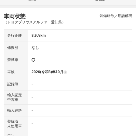
車両状態
装備略号／用語解説
（トヨタプリウスアルファ 愛知県）
走行距離
8.9万km
修復歴
なし
禁煙車
車検
2026(令和8)年10月
?
記録簿
-
輸入認定
-
中古車
輸入経路
-
登録済
-
未使用車
ワン