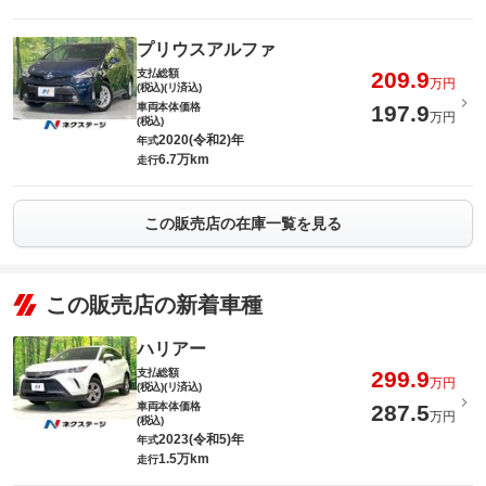
プリウスアルファ
支払総額
209.9
万円
(税込)(リ済込)
車両本体価格
197.9
万円
(税込)
2020(令和2)年
年式
6.7万km
走行
この販売店の在庫一覧を見る
この販売店の新着車種
ハリアー
支払総額
299.9
万円
(税込)(リ済込)
車両本体価格
287.5
万円
(税込)
2023(令和5)年
年式
1.5万km
走行