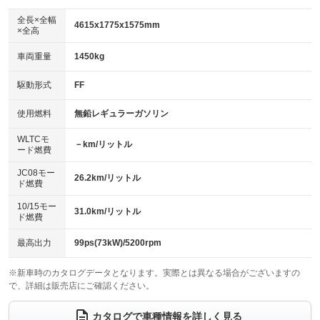
ダウンヒルアシストコントロール
：装備なし
アルミホイール：16インチ
全長×全幅
：装備あり
4615x1775x1575mm
×全高
パワーウィンドウ
盗難防止システム
：装備あり
：装備あり
革シート
ハーフレザーシート
：装備なし
：装備なし
車両重量
1450kg
アイドリングストップ
ドライブレコーダー
：装備なし
：装備あり
キーレス
LEDヘッドランプ
：装備あり
：装備あり
USB入力端子
Bluetooth接続
駆動形式
FF
：装備あり
：装備あり
HID(キセノンライト)
ポータブルナビ
：装備なし
：装備なし
100V電源
クリーンディーゼル
使用燃料
無鉛レギュラーガソリン
：装備なし
：装備なし
バックカメラ
ETC
：装備なし
：装備あり
センターデフロック
：装備なし
WLTCモ
エアロ
スマートキー
－km/リットル
：装備なし
：装備あり
ード燃費
レンタカーアップ
展示・試乗車
：装備なし
：装備なし
ローダウン
ランフラットタイヤ
：装備なし
：装備なし
JC08モー
26.2km/リットル
ド燃費
電動格納ミラー
：装備あり
パワーシート
3列シート
：装備なし
：装備なし
10/15モー
装備略号／用語解説
31.0km/リットル
ド燃費
ベンチシート
フルフラットシート
：装備なし
：装備なし
チップアップシート
オットマン
最高出力
99ps(73kW)/5200rpm
：装備なし
：装備なし
電動格納サードシート
シートヒーター
：装備なし
：装備なし
※新車時のカタログデータとなります。実際とは異なる場合がございますの
で、詳細は販売店にご確認ください。
ウォークスルー
後席モニター
：装備なし
：装備なし
カタログで車種情報を詳しく見る
電動リアゲート
フロントカメラ