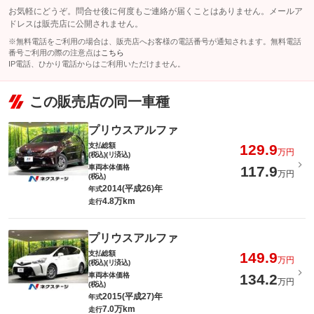
お気軽にどうぞ。問合せ後に何度もご連絡が届くことはありません。メールア
ドレスは販売店に公開されません。
※無料電話をご利用の場合は、販売店へお客様の電話番号が通知されます。無料電話
番号ご利用の際の注意点は
こちら
IP電話、ひかり電話からはご利用いただけません。
この販売店の同一車種
プリウスアルファ
支払総額
129.9
万円
(税込)(リ済込)
車両本体価格
117.9
万円
(税込)
2014(平成26)年
年式
4.8万km
走行
プリウスアルファ
支払総額
149.9
万円
(税込)(リ済込)
車両本体価格
134.2
万円
(税込)
2015(平成27)年
年式
7.0万km
走行