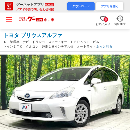
グーネットアプリ
RENEW
ダウンロード
アプリを開く
メアド不要で問い合わせ可能
0
お気に入り
閲覧履歴
トヨタ プリウスアルファ
Ｓ 禁煙車 ナビ ドラレコ スマートキー ＬＥＤヘッド ビル
トインＥＴＣ クルコン 純正１６インチアルミ オートライト
もっと見る
オートエアコン Ｂｌｕｅｔｏｏｔｈ接続 ＣＤ ＤＶＤ再生 フ
ルセグＴＶ（愛知県）