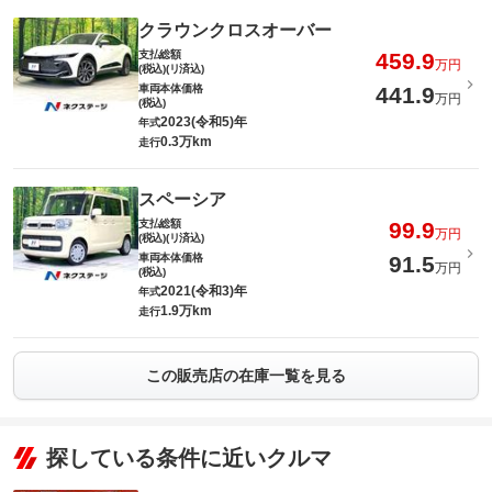
クラウンクロスオーバー
支払総額
459.9
万円
(税込)(リ済込)
車両本体価格
441.9
万円
(税込)
2023(令和5)年
年式
0.3万km
走行
スペーシア
支払総額
99.9
万円
(税込)(リ済込)
車両本体価格
91.5
万円
(税込)
2021(令和3)年
年式
1.9万km
走行
この販売店の在庫一覧を見る
探している条件に近いクルマ