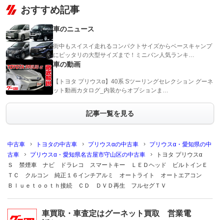
おすすめ記事
車のニュース
街中もスイスイ走れるコンパクトサイズからベースキャンプ
にピッタリの大型サイズまで！ミニバン人気ランキ…
車の動画
【トヨタ プリウスα】40系 Sツーリングセレクション グーネ
ット動画カタログ_内装からオプションま…
記事一覧を見る
中古車
トヨタの中古車
プリウスαの中古車
プリウスα・愛知県の中
古車
プリウスα・愛知県名古屋市守山区の中古車
トヨタ プリウスα
Ｓ 禁煙車 ナビ ドラレコ スマートキー ＬＥＤヘッド ビルトインＥ
ＴＣ クルコン 純正１６インチアルミ オートライト オートエアコン
Ｂｌｕｅｔｏｏｔｈ接続 ＣＤ ＤＶＤ再生 フルセグＴＶ
車買取・車査定はグーネット買取 営業電