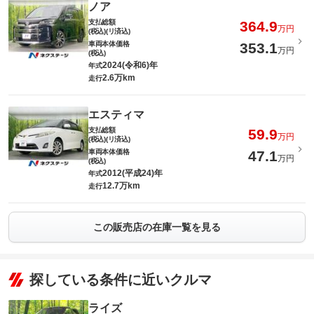
ノア
支払総額
364.9
万円
(税込)(リ済込)
車両本体価格
353.1
万円
(税込)
2024(令和6)年
年式
2.6万km
走行
エスティマ
支払総額
59.9
万円
(税込)(リ済込)
車両本体価格
47.1
万円
(税込)
2012(平成24)年
年式
12.7万km
走行
この販売店の在庫一覧を見る
探している条件に近いクルマ
ライズ