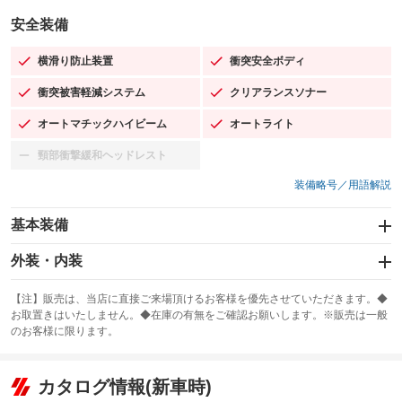
安全装備
横滑り防止装置
衝突安全ボディ
：装備あり
：装備あり
衝突被害軽減システム
クリアランスソナー
：装備あり
：装備あり
オートマチックハイビーム
オートライト
：装備あり
：装備あり
頸部衝撃緩和ヘッドレスト
：装備なし
装備略号／用語解説
基本装備
エアバッグ：運転席/助手席/サイド
外装・内装
：装備あり
スライドドア
カーナビ
：装備なし
：装備なし
【注】販売は、当店に直接ご来場頂けるお客様を優先させていただきます。◆
お取置きはいたしません。◆在庫の有無をご確認お願いします。※販売は一般
サンルーフ
ABS
TV：フルセグ
：装備なし
：装備あり
：装備あり
のお客様に限ります。
エアコン
Wエアコン
オーディオ
：装備あり
：装備なし
：装備なし
リフトアップ
パワーステアリング
カタログ情報(新車時)
ビジュアル
：装備なし
：装備あり
：装備なし