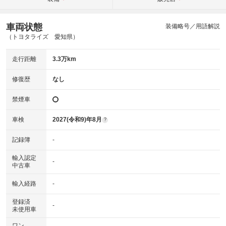
車両状態
装備略号／用語解説
（トヨタライズ 愛知県）
走行距離
3.3万km
修復歴
なし
禁煙車
車検
2027(令和9)年8月
?
記録簿
-
輸入認定
-
中古車
輸入経路
-
登録済
-
未使用車
ワン