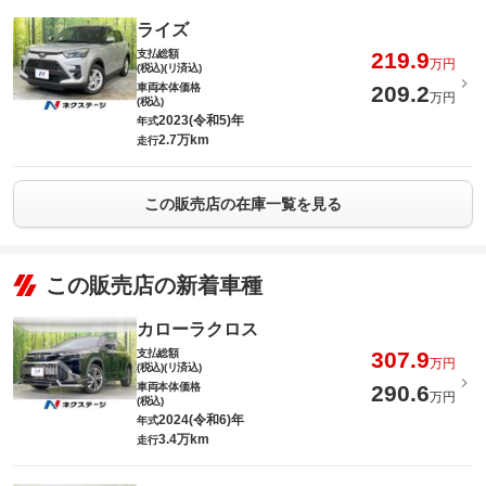
ライズ
支払総額
219.9
万円
(税込)(リ済込)
車両本体価格
209.2
万円
(税込)
2023(令和5)年
年式
2.7万km
走行
この販売店の在庫一覧を見る
この販売店の新着車種
カローラクロス
支払総額
307.9
万円
(税込)(リ済込)
車両本体価格
290.6
万円
(税込)
2024(令和6)年
年式
3.4万km
走行