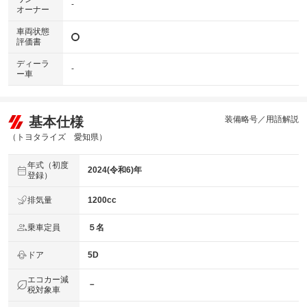
-
オーナー
車両状態
評価書
ディーラ
-
ー車
基本仕様
装備略号／用語解説
（トヨタライズ 愛知県）
年式（初度
2024(令和6)年
登録）
排気量
1200cc
乗車定員
５名
ドア
5D
エコカー減
－
税対象車