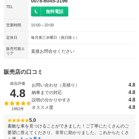
0078-6045-3196
TEL
無料電話
営業時間
10:00～20:00
定休日
毎月第三水曜日（祝日除く）
販売可能エ
直接お問合せください
リア
販売店の口コミ
総合評価
4.8
お問い合わせ（見積り）
（5点満点中）
4.8
4.8
納車までの対応
4.8
説明の分かりやすさ
4.8
オススメ度
1982件
5.0
素敵な車を見つけることができました！ご丁寧にたくさんのご
要望に答えてくださり、非常に助かりました。これからたくさ