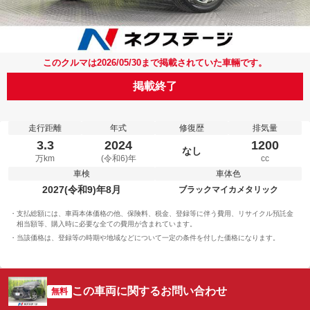
このクルマは2026/05/30まで掲載されていた車輛です。
掲載終了
走行距離
年式
修復歴
排気量
3.3
2024
1200
なし
万km
(令和6)年
cc
車検
車体色
2027(令和9)年8月
ブラックマイカメタリック
支払総額には、車両本体価格の他、保険料、税金、登録等に伴う費用、リサイクル預託金
相当額等、購入時に必要な全ての費用が含まれています。
当該価格は、登録等の時期や地域などについて一定の条件を付した価格になります。
この車両に関するお問い合わせ
無料