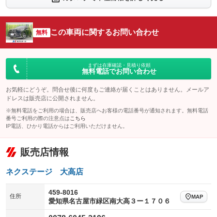
シートエアコン
全周囲カメラ
：装備なし
：装備あり
サイドカメラ
ルーフレール
この車両に関するお問い合わせ
：装備あり
無料
：装備なし
エアサスペンション
ヘッドライトウォッシャー
：装備なし
：装備なし
装備略号／用語解説
まずは在庫確認・見積り依頼
無料電話でお問い合わせ
お気軽にどうぞ。問合せ後に何度もご連絡が届くことはありません。メールア
ドレスは販売店に公開されません。
※無料電話をご利用の場合は、販売店へお客様の電話番号が通知されます。無料電話
番号ご利用の際の注意点は
こちら
IP電話、ひかり電話からはご利用いただけません。
販売店情報
ネクステージ 大高店
459-8016
住所
MAP
愛知県名古屋市緑区南大高３ー１７０６