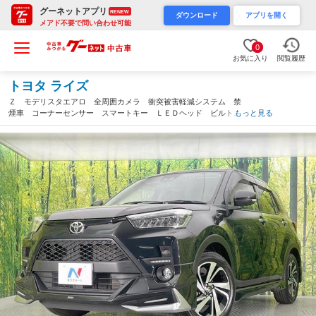
グーネットアプリ
RENEW
ダウンロード
アプリを開く
メアド不要で問い合わせ可能
0
お気に入り
閲覧履歴
トヨタ ライズ
Ｚ モデリスタエアロ 全周囲カメラ 衝突被害軽減システム 禁
煙車 コーナーセンサー スマートキー ＬＥＤヘッド ビルトイ
もっと見る
ンＥＴＣ 純正１７インチアルミ オートハイビーム オートライ
ト オートエアコン（愛知県）