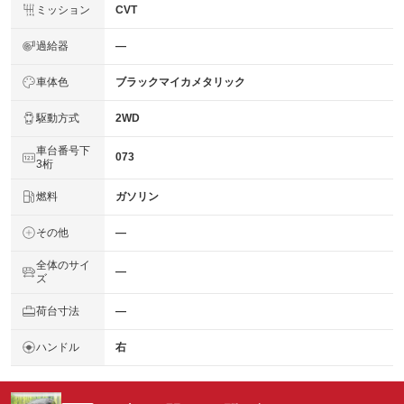
ミッション
CVT
過給器
―
車体色
ブラックマイカメタリック
駆動方式
2WD
車台番号下
073
3桁
燃料
ガソリン
その他
―
全体のサイ
―
ズ
荷台寸法
―
ハンドル
右