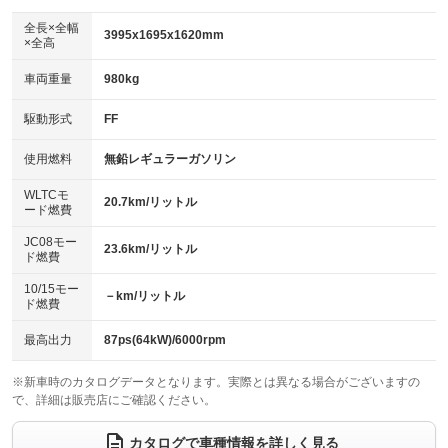
ダウンヒルアシストコントロール
アルミホイール：17インチ
：装備なし
：装備あり
全長×全幅
3995x1695x1620mm
×全高
パワーウィンドウ
盗難防止システム
革シート
ハーフレザーシート
：装備あり
：装備あり
：装備なし
：装備なし
車両重量
980kg
アイドリングストップ
ドライブレコーダー
キーレス
LEDヘッドランプ
：装備あり
：装備なし
：装備あり
：装備あり
USB入力端子
Bluetooth接続
駆動形式
FF
HID(キセノンライト)
ポータブルナビ
：装備なし
：装備あり
：装備なし
：装備なし
100V電源
クリーンディーゼル
バックカメラ
ETC
使用燃料
無鉛レギュラーガソリン
：装備なし
：装備なし
：装備あり
：装備あり
センターデフロック
エアロ
スマートキー
：装備なし
WLTCモ
：装備あり
：装備あり
20.7km/リットル
ード燃費
レンタカーアップ
展示・試乗車
ローダウン
ランフラットタイヤ
：装備なし
：装備なし
：装備なし
：装備なし
JC08モー
23.6km/リットル
ド燃費
電動格納ミラー
パワーシート
3列シート
：装備あり
：装備なし
：装備なし
10/15モー
装備略号／用語解説
－km/リットル
ベンチシート
フルフラットシート
ド燃費
：装備なし
：装備なし
チップアップシート
オットマン
：装備なし
：装備なし
最高出力
87ps(64kW)/6000rpm
電動格納サードシート
シートヒーター
：装備なし
：装備あり
※新車時のカタログデータとなります。実際とは異なる場合がございますの
で、詳細は販売店にご確認ください。
ウォークスルー
後席モニター
：装備なし
：装備なし
電動リアゲート
フロントカメラ
カタログで車種情報を詳しく見る
：装備なし
：装備あり