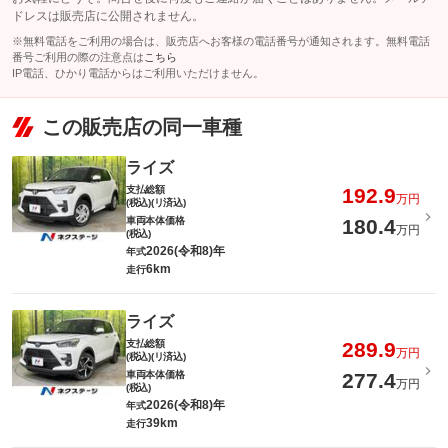
ドレスは販売店に公開されません。
※無料電話をご利用の場合は、販売店へお客様の電話番号が通知されます。無料電話
番号ご利用の際の注意点は
こちら
IP電話、ひかり電話からはご利用いただけません。
この販売店の同一車種
ライズ
支払総額
192.9
万円
(税込)(リ済込)
車両本体価格
180.4
万円
(税込)
2026(令和8)年
年式
6km
走行
ライズ
支払総額
289.9
万円
(税込)(リ済込)
車両本体価格
277.4
万円
(税込)
2026(令和8)年
年式
39km
走行