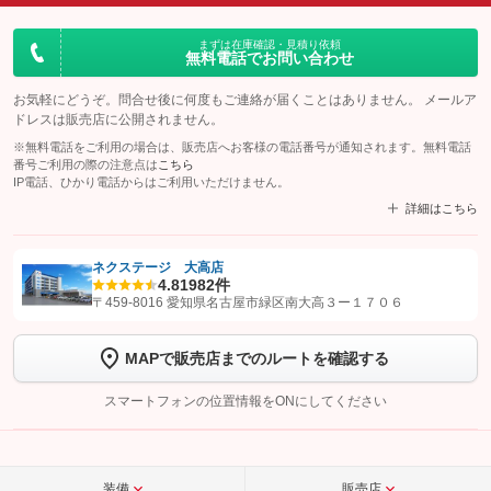
まずは在庫確認・見積り依頼
無料電話でお問い合わせ
お気軽にどうぞ。問合せ後に何度もご連絡が届くことはありません。 メールア
ドレスは販売店に公開されません。
※無料電話をご利用の場合は、販売店へお客様の電話番号が通知されます。無料電話
番号ご利用の際の注意点は
こちら
IP電話、ひかり電話からはご利用いただけません。
詳細はこちら
ネクステージ 大高店
4.8
1982件
【STEP1】
認証画面でグーネットを友だち追加してから「許可する」ボタンを押
〒459-8016 愛知県名古屋市緑区南大高３ー１７０６
します
MAPで販売店までのルートを確認する
【STEP2】
トーク画面で
ボタンをタップして問い合わせを
完了してください。
スマートフォンの位置情報をONにしてください
こちら
装備
販売店