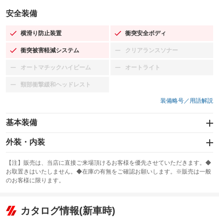
安全装備
横滑り防止装置
衝突安全ボディ
：装備あり
：装備あり
衝突被害軽減システム
クリアランスソナー
：装備あり
：装備なし
オートマチックハイビーム
オートライト
：装備なし
：装備なし
頸部衝撃緩和ヘッドレスト
：装備なし
装備略号／用語解説
基本装備
エアバッグ：運転席/助手席
外装・内装
：装備あり
スライドドア
カーナビ：SDナビ
：装備なし
：装備あり
【注】販売は、当店に直接ご来場頂けるお客様を優先させていただきます。◆
お取置きはいたしません。◆在庫の有無をご確認お願いします。※販売は一般
サンルーフ
ABS
TV：ワンセグ
：装備なし
：装備あり
：装備あり
のお客様に限ります。
エアコン
Wエアコン
オーディオ：CDまたはCDチェンジャー
：装備あり
：装備なし
：装備あり
リフトアップ
パワーステアリング
カタログ情報(新車時)
ビジュアル
：装備なし
：装備あり
：装備なし