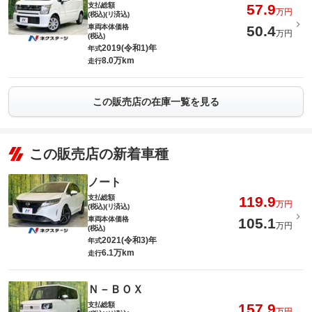
支払総額
57.9
万円
(税込)(リ済込)
車両本体価格
50.4
万円
(税込)
2019(令和1)年
年式
8.0万km
走行
この販売店の在庫一覧を見る
この販売店の新着車種
ノート
支払総額
119.9
万円
(税込)(リ済込)
車両本体価格
105.1
万円
(税込)
2021(令和3)年
年式
6.1万km
走行
Ｎ－ＢＯＸ
支払総額
157.9
万円