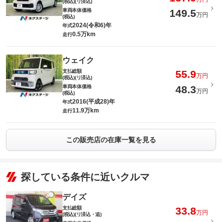
(税込)(リ済込)
車両本体価格
149.5
万円
(税込)
2024(令和6)年
年式
0.5万km
走行
ウェイク
支払総額
55.9
万円
(税込)(リ済込)
車両本体価格
48.3
万円
(税込)
2016(平成28)年
年式
11.9万km
走行
この販売店の在庫一覧を見る
探している条件に近いクルマ
デイズ
支払総額
33.8
万円
(税込)(リ済込・追)