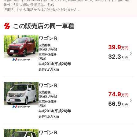
番号ご利用の際の注意点は
こちら
IP電話、ひかり電話からはご利用いただけません。
この販売店の同一車種
ワゴンＲ
支払総額
39.9
万円
(税込)(リ済込)
車両本体価格
32.3
万円
(税込)
2014(平成26)年
年式
7.7万km
走行
ワゴンＲ
支払総額
74.9
万円
(税込)(リ済込)
車両本体価格
66.9
万円
(税込)
2014(平成26)年
年式
4.5万km
走行
ワゴンＲ