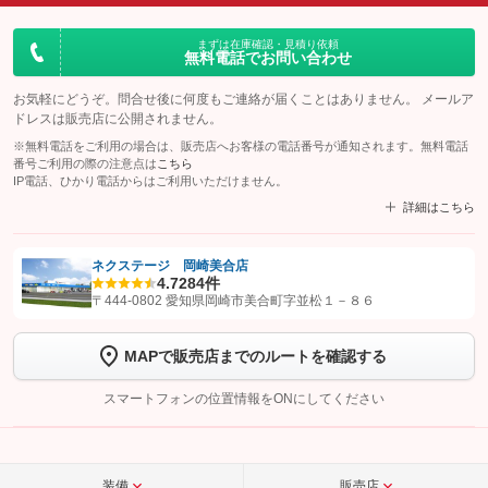
まずは在庫確認・見積り依頼
無料電話でお問い合わせ
お気軽にどうぞ。問合せ後に何度もご連絡が届くことはありません。 メールア
ドレスは販売店に公開されません。
※無料電話をご利用の場合は、販売店へお客様の電話番号が通知されます。無料電話
番号ご利用の際の注意点は
こちら
IP電話、ひかり電話からはご利用いただけません。
詳細はこちら
ネクステージ 岡崎美合店
4.7
284件
【STEP1】
認証画面でグーネットを友だち追加してから「許可する」ボタンを押
〒444-0802 愛知県岡崎市美合町字並松１－８６
します
MAPで販売店までのルートを確認する
【STEP2】
トーク画面で
ボタンをタップして問い合わせを
完了してください。
スマートフォンの位置情報をONにしてください
こちら
装備
販売店