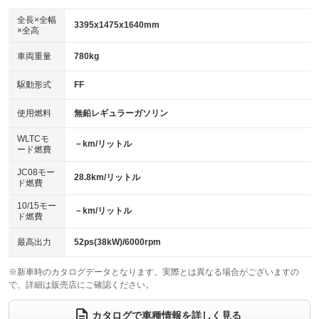
ダウンヒルアシストコントロール
アルミホイール
：装備なし
：装備なし
全長×全幅
3395x1475x1640mm
×全高
パワーウィンドウ
盗難防止システム
革シート
ハーフレザーシート
：装備あり
：装備あり
：装備なし
：装備なし
車両重量
780kg
アイドリングストップ
ドライブレコーダー
キーレス
LEDヘッドランプ
：装備あり
：装備あり
：装備あり
：装備なし
USB入力端子
Bluetooth接続
駆動形式
FF
HID(キセノンライト)
ポータブルナビ
：装備なし
：装備あり
：装備なし
：装備なし
100V電源
クリーンディーゼル
バックカメラ
ETC
使用燃料
無鉛レギュラーガソリン
：装備なし
：装備なし
：装備なし
：装備なし
センターデフロック
エアロ
スマートキー
：装備なし
WLTCモ
：装備なし
：装備なし
－km/リットル
ード燃費
レンタカーアップ
展示・試乗車
ローダウン
ランフラットタイヤ
：装備なし
：装備なし
：装備なし
：装備なし
JC08モー
28.8km/リットル
ド燃費
電動格納ミラー
パワーシート
3列シート
：装備あり
：装備なし
：装備なし
10/15モー
装備略号／用語解説
－km/リットル
ベンチシート
フルフラットシート
ド燃費
：装備あり
：装備なし
チップアップシート
オットマン
：装備なし
：装備なし
最高出力
52ps(38kW)/6000rpm
電動格納サードシート
シートヒーター
：装備なし
：装備なし
※新車時のカタログデータとなります。実際とは異なる場合がございますの
で、詳細は販売店にご確認ください。
ウォークスルー
後席モニター
：装備なし
：装備なし
電動リアゲート
フロントカメラ
カタログで車種情報を詳しく見る
：装備なし
：装備なし