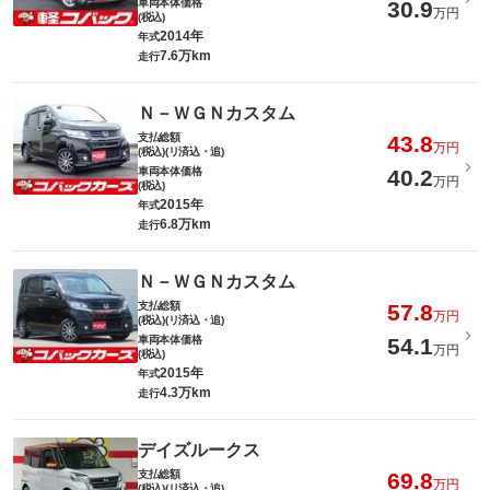
車両本体価格
30.9
万円
(税込)
2014年
年式
7.6万km
走行
Ｎ－ＷＧＮカスタム
支払総額
43.8
万円
(税込)(リ済込・追)
車両本体価格
40.2
万円
(税込)
2015年
年式
6.8万km
走行
Ｎ－ＷＧＮカスタム
支払総額
57.8
万円
(税込)(リ済込・追)
車両本体価格
54.1
万円
(税込)
2015年
年式
4.3万km
走行
デイズルークス
支払総額
69.8
万円
(税込)(リ済込・追)