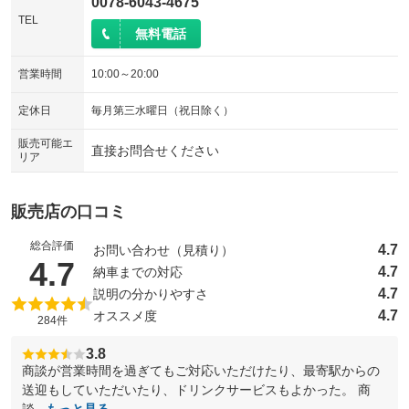
0078-6043-4675
TEL
無料電話
営業時間
10:00～20:00
定休日
毎月第三水曜日（祝日除く）
販売可能エ
直接お問合せください
リア
販売店の口コミ
総合評価
4.7
お問い合わせ（見積り）
（5点満点中）
4.7
4.7
納車までの対応
4.7
説明の分かりやすさ
4.7
オススメ度
284件
3.8
商談が営業時間を過ぎてもご対応いただけたり、最寄駅からの
送迎もしていただいたり、ドリンクサービスもよかった。 商