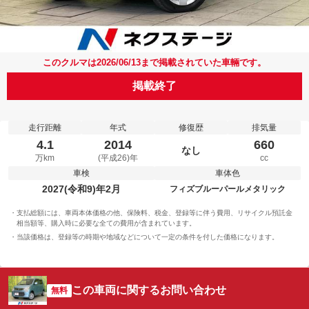
このクルマは2026/06/13まで掲載されていた車輛です。
掲載終了
走行距離
年式
修復歴
排気量
4.1
2014
660
なし
万km
(平成26)年
cc
車検
車体色
2027(令和9)年2月
フィズブルーパールメタリック
支払総額には、車両本体価格の他、保険料、税金、登録等に伴う費用、リサイクル預託金
相当額等、購入時に必要な全ての費用が含まれています。
当該価格は、登録等の時期や地域などについて一定の条件を付した価格になります。
この車両に関するお問い合わせ
無料