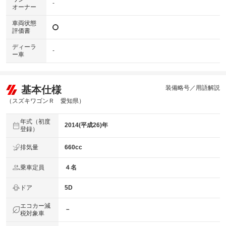
-
オーナー
車両状態
評価書
ディーラ
-
ー車
基本仕様
装備略号／用語解説
（スズキワゴンＲ 愛知県）
年式（初度
2014(平成26)年
登録）
排気量
660cc
乗車定員
４名
ドア
5D
エコカー減
－
税対象車