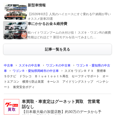
新型車情報
【2026年8月】人気のハイエースにすぐ乗れる!? 納期が早い
オススメ新車20選
車にかかるお金＆維持費
軽ハイトワゴンブームの火付け役！ スズキ・ワゴンRの燃費
性能はどれほど？ 新旧モデルを比べてみました…
記事一覧を見る
中古車
スズキの中古車
ワゴンＲの中古車
ワゴンＲ・愛知県の中古
車
ワゴンＲ・愛知県岡崎市の中古車
スズキ ワゴンＲ ＦＸ 禁煙車
ＳＤナビ ドラレコ Ｂｌｕｅｔｏｏｔｈ再生 セーフティサポート オー
トエアコン 横滑り防止装置 キーレス アイドリングストップ ベンチシ
ート 衝突安全ボディ
車買取・車査定はグーネット買取 営業電
話なし
【日本最大級の加盟店数】約30万のデータから予