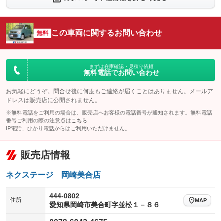
シートエアコン
全周囲カメラ
：装備なし
：装備なし
サイドカメラ
ルーフレール
この車両に関するお問い合わせ
：装備なし
無料
：装備なし
エアサスペンション
ヘッドライトウォッシャー
：装備なし
：装備なし
装備略号／用語解説
まずは在庫確認・見積り依頼
無料電話でお問い合わせ
お気軽にどうぞ。問合せ後に何度もご連絡が届くことはありません。メールア
ドレスは販売店に公開されません。
※無料電話をご利用の場合は、販売店へお客様の電話番号が通知されます。無料電話
番号ご利用の際の注意点は
こちら
IP電話、ひかり電話からはご利用いただけません。
販売店情報
ネクステージ 岡崎美合店
444-0802
住所
MAP
愛知県岡崎市美合町字並松１－８６