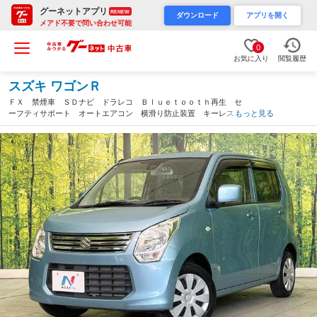
グーネットアプリ
RENEW
ダウンロード
アプリを開く
メアド不要で問い合わせ可能
0
お気に入り
閲覧履歴
スズキ ワゴンＲ
ＦＸ 禁煙車 ＳＤナビ ドラレコ Ｂｌｕｅｔｏｏｔｈ再生 セ
ーフティサポート オートエアコン 横滑り防止装置 キーレス
もっと見る
アイドリングストップ ベンチシート 衝突安全ボディ（愛知県）