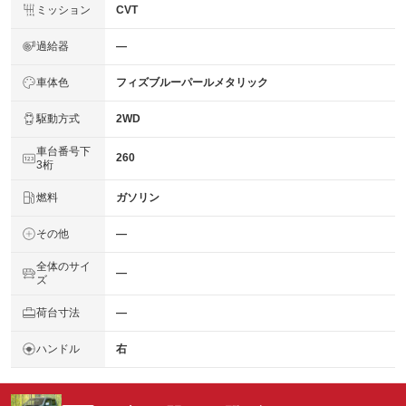
ミッション
CVT
過給器
―
車体色
フィズブルーパールメタリック
駆動方式
2WD
車台番号下
260
3桁
燃料
ガソリン
その他
―
全体のサイ
―
ズ
荷台寸法
―
ハンドル
右