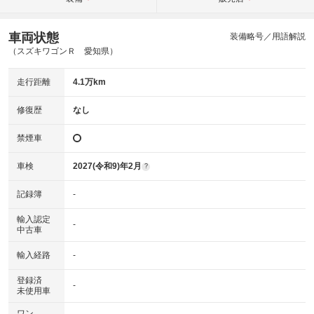
車両状態
装備略号／用語解説
（スズキワゴンＲ 愛知県）
走行距離
4.1万km
修復歴
なし
禁煙車
車検
2027(令和9)年2月
?
記録簿
-
輸入認定
-
中古車
輸入経路
-
登録済
-
未使用車
ワン