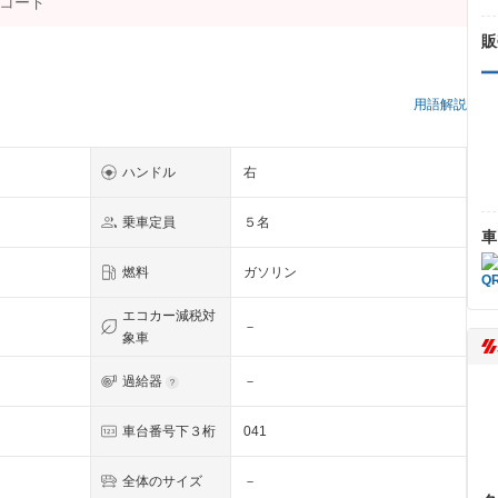
販
）
用語解説
ハンドル
右
乗車定員
５名
車
燃料
ガソリン
エコカー減税対
－
象車
過給器
－
Ｉ
車台番号下３桁
041
全体のサイズ
－