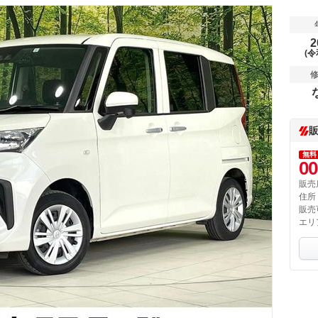
2
(令
無料
00
販売
住所
販売
エリ