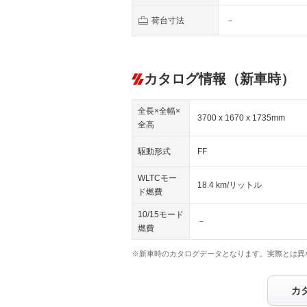
荷台寸法
－
カタログ情報（新車時）
全長×全幅×
3700 x 1670 x 1735mm
全高
駆動形式
FF
WLTCモー
18.4 km/リットル
ド燃費
10/15モード
－
燃費
※新車時のカタログデータとなります。実際とは異
カ