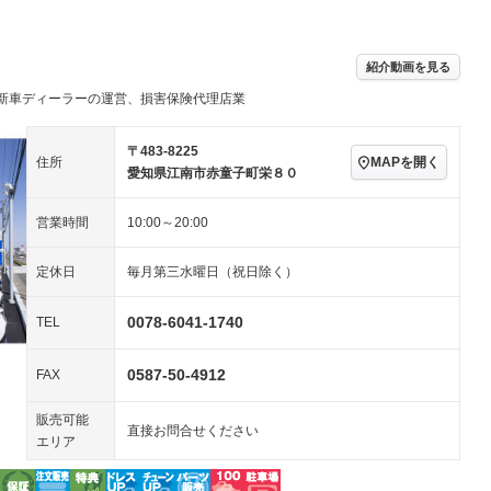
パワーステアリング
パワーウィンドウ
続可／ミュージ
－ビジュアル
アルミホイール
－
－
ングストップ
ドライブレコーダー
USB入力端子
－
ハーフレザーシート
キーレス
－
紹介動画を見る
クリーンディーゼル
センターデフロック
－
－
新車ディーラーの運営、損害保険代理店業
セノンライト)
ポータブルナビ
バックカメラ
－
乗車
電動格納ミラー
スマートキー
ローダウン
－
〒483-8225
MAPを開く
住所
愛知県江南市赤童子町栄８０
装備略号／用語解説
ート
3列シート
ベンチシート
－
－
営業時間
10:00～20:00
ップシート
オットマン
電動格納サードシート
－
－
スルー
後席モニター
電動リアゲート
－
－
定休日
毎月第三水曜日（祝日除く）
アコン
全周囲カメラ
サイドカメラ
－
－
0078-6041-1740
TEL
ペンション
0587-50-4912
FAX
装備略号／用語解説
販売可能
直接お問合せください
エリア