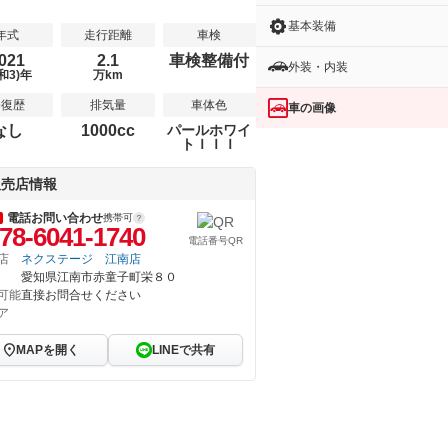
基本装備
年式
走行距離
車検
021
2.1
車検整備付
外装・内装
和3)年
万km
修復歴
排気量
車体色
車の画像
なし
1000cc
パールホワイ
トＩＩＩ
販売店情報
電話お問い合わせ
携帯可
78-6041-1740
電話番号QR
店
ネクステージ 江南店
愛知県江南市赤童子町栄８０
可能
直接お問合せください
ア
MAPを開く
LINEで共有