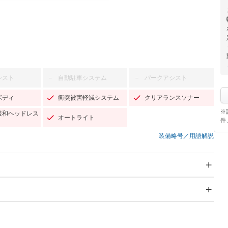
シスト
自動駐車システム
パークアシスト
－
－
ボディ
衝突被害軽減システム
クリアランスソナー
※
緩和ヘッドレス
オートライト
件
装備略号／用語解説
スライドドア：両側スラ
サンルーフ
－
イド・片側電動
Wエアコン
リフトアップ
－
－
TV
－