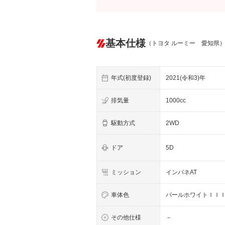
基本仕様
（トヨタ ルーミー 愛知県
年式(初度登録)
2021(令和3)年
排気量
1000cc
駆動方式
2WD
ドア
5D
ミッション
インパネAT
車体色
パールホワイトＩＩ
その他仕様
－