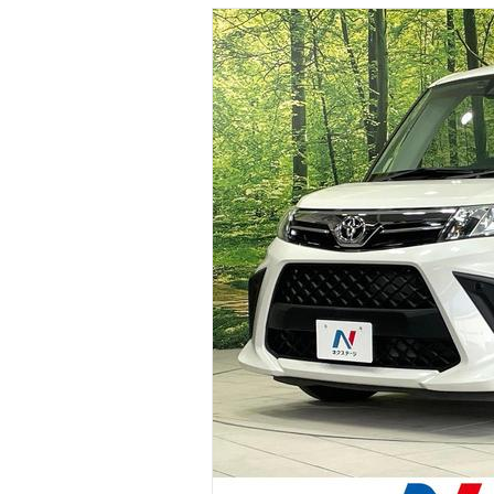
マガジン
車カタログ
自動車ローン
保険
レビュー
価格相場
教習所
用語集