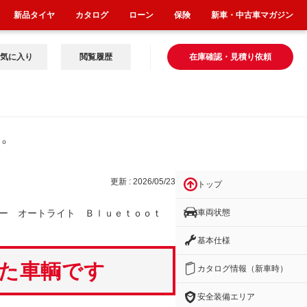
新品タイヤ
カタログ
ローン
保険
新車・中古車マガジン
気に入り
閲覧履歴
在庫確認・見積り依頼
ｔｏ
更新 : 2026/05/23
トップ
車両状態
ー オートライト Ｂｌｕｅｔｏｏｔ
基本仕様
いた車輌です
カタログ情報（新車時）
安全装備エリア