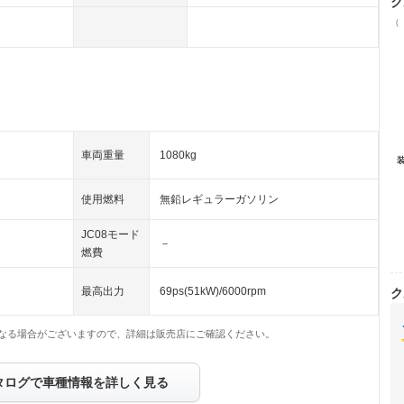
ク
（
車両重量
1080kg
使用燃料
無鉛レギュラーガソリン
JC08モード
－
燃費
最高出力
69ps(51kW)/6000rpm
ク
なる場合がございますので、詳細は販売店にご確認ください。
タログで車種情報を詳しく見る