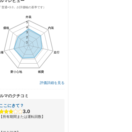
ルマレビュー
「普通=3.0」が評価軸の基準です）
外装
外装
5
5
4
4
価格
価格
内装
内装
3
3
2
2
1
1
装備
装備
走行
走行
乗り心地
乗り心地
燃費
燃費
評価詳細を見る
ルマのクチコミ
ここにきて？
3.0
【所有期間または運転回数】