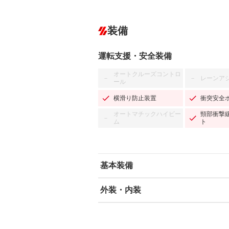
装備
運転支援・安全装備
オートクルーズコントロ
レーンア
－
－
ール
横滑り防止装置
衝突安全
オートマチックハイビー
頸部衝撃
－
ム
ト
基本装備
外装・内装
エアバッグ：運転席/助手席
ABS
エアコン
カーナビ：SDナビ