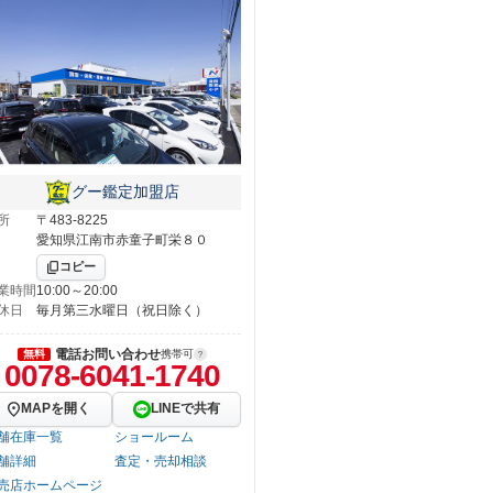
グー鑑定加盟店
所
〒483-8225
愛知県江南市赤童子町栄８０
コピー
業時間
10:00～20:00
休日
毎月第三水曜日（祝日除く）
電話お問い合わせ
無料
携帯可
0078-6041-1740
MAPを開く
LINEで共有
舗在庫一覧
ショールーム
舗詳細
査定・売却相談
売店ホームページ