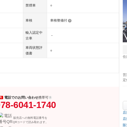
禁煙車
○
車検
車検整備付
輸入認定中
－
古車
車両状態評
○
価書
住
営
定
電話でのお問い合わせ
携帯可
料
78-6041-1740
店
販売店への無料電話番号を
店
QRコードで読み取れます。
販