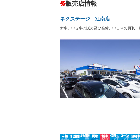
ダウンヒルアシストコントロール
－
販売店情報
オーディオ：ミュージックプレイヤー接
ックサーバー
盗難防止システム
アイドリ
ヘッドライトウォッシャ
革シート
－
－
ネクステージ 江南店
ー
Bluetooth接続
100V電源
－
新車、中古車の販売及び整備、中古車の買取、
LEDヘッドランプ
HID(キ
－
－
レンタカーアップ
展示・試
－
－
ETC
エアロ
－
－
ランフラットタイヤ
パワーシ
－
－
フルフラットシート
チップア
－
－
シートヒーター
ウォーク
－
－
フロントカメラ
シートエ
－
－
ルーフレール
エアサス
－
－