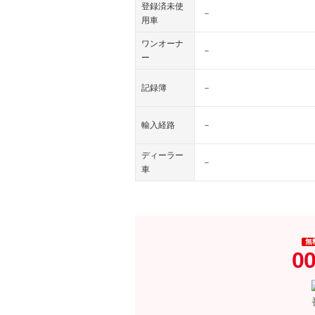
登録済未使
－
用車
ワンオーナ
－
ー
記録簿
－
輸入経路
－
ディーラー
－
車
無
00