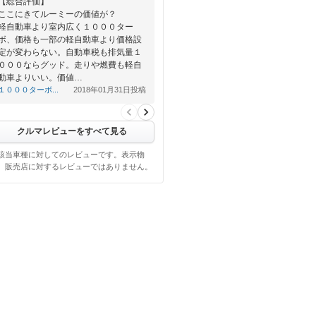
【総合評価】
ここにきてルーミーの価値が？
軽自動車より室内広く１０００ター
ボ、価格も一部の軽自動車より価格設
定が変わらない。自動車税も排気量１
０００ならグッド。走りや燃費も軽自
動車よりいい。価値…
１０００ターボ...
2018年01月31日投稿
クルマレビューをすべて見る
該当車種に対してのレビューです。表示物
、販売店に対するレビューではありません。