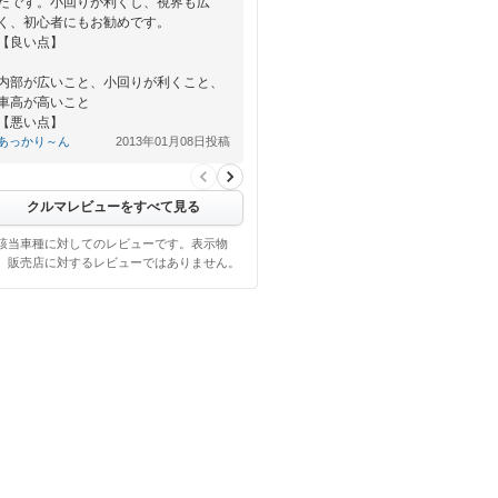
たです。小回りが利くし、視界も広
く、初心者にもお勧めです。
【良い点】
内部が広いこと、小回りが利くこと、
車高が高いこと
【悪い点】
あっかり～ん
2013年01月08日投稿
燃費が悪いこと、加速が悪いこと
クルマレビューをすべて見る
該当車種に対してのレビューです。表示物
、販売店に対するレビューではありません。