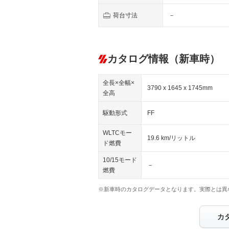
荷台寸法
－
カタログ情報（新車時）
全長×全幅×
3790 x 1645 x 1745mm
全高
駆動形式
FF
WLTCモー
19.6 km/リットル
ド燃費
10/15モード
－
燃費
※新車時のカタログデータとなります。実際とは異
カ