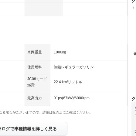
ク
（
車両重量
1000kg
使用燃料
無鉛レギュラーガソリン
JC08モード
22.4 km/リットル
燃費
最高出力
91ps(67kW)/6000rpm
ク
なる場合がございますので、詳細は販売店にご確認ください。
タログで車種情報を詳しく見る