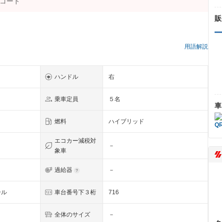
販
用語解説
ハンドル
右
乗車定員
５名
車
燃料
ハイブリッド
エコカー減税対
－
象車
過給器
－
ール
車台番号下３桁
716
全体のサイズ
－