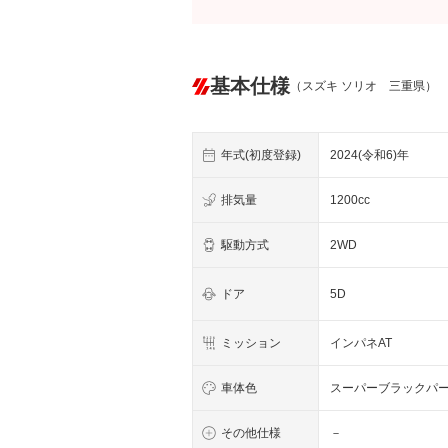
基本仕様
（スズキ ソリオ 三重県）
年式(初度登録)
2024(令和6)年
排気量
1200cc
駆動方式
2WD
ドア
5D
ミッション
インパネAT
車体色
スーパーブラックパ
その他仕様
－