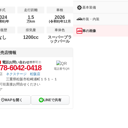
基本装備
年式
走行距離
車検
024
1.5
2026
外装・内装
和6)年
万km
(令和8)年12月
修復歴
排気量
車体色
車の画像
なし
1200cc
スーパーブラ
ックパール
販売店情報
電話お問い合わせ
携帯可
78-6042-0418
電話番号QR
店
ネクステージ 松阪店
三重県松阪市松崎浦町１５１－１
可能
直接お問合せください
ア
MAPを開く
LINEで共有