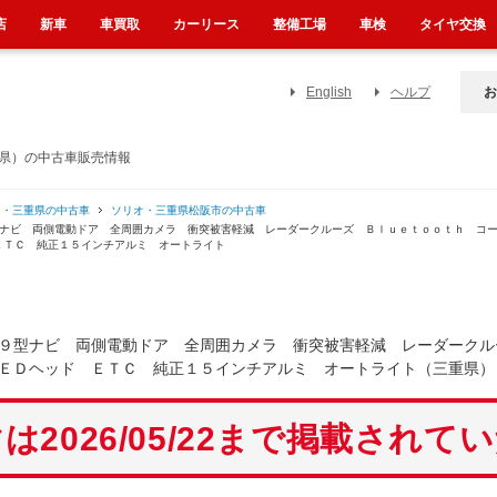
店
新車
車買取
カーリース
整備工場
車検
タイヤ交換
English
ヘルプ
お
重県）の中古車販売情報
オ・三重県の中古車
ソリオ・三重県松阪市の中古車
型ナビ 両側電動ドア 全周囲カメラ 衝突被害軽減 レーダークルーズ Ｂｌｕｅｔｏｏｔｈ コ
ＥＴＣ 純正１５インチアルミ オートライト
９型ナビ 両側電動ドア 全周囲カメラ 衝突被害軽減 レーダークル
ＥＤヘッド ＥＴＣ 純正１５インチアルミ オートライト（三重県）
は2026/05/22まで掲載されて