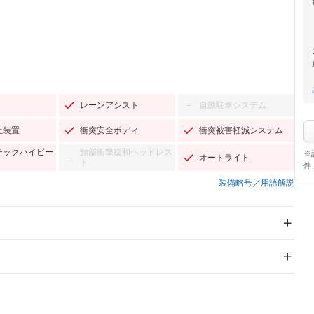
レーンアシスト
自動駐車システム
－
止装置
衝突安全ボディ
衝突被害軽減システム
チックハイビー
頸部衝撃緩和ヘッドレス
※
オートライト
－
ト
件
装備略号／用語解説
スライドドア：両面電動
サンルーフ
－
Wエアコン
リフトアップ
－
－
TV：フルセグ
パワーステアリング
パワーウィンドウ