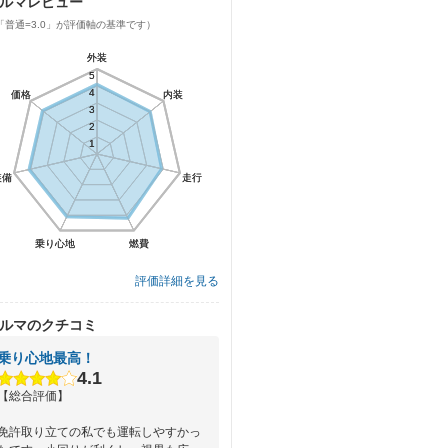
ルマレビュー
「普通=3.0」が評価軸の基準です）
外装
外装
5
5
4
4
価格
価格
内装
内装
3
3
2
2
1
1
装備
装備
走行
走行
乗り心地
乗り心地
燃費
燃費
評価詳細を見る
ルマのクチコミ
乗り心地最高！
4.1
【総合評価】
免許取り立ての私でも運転しやすかっ