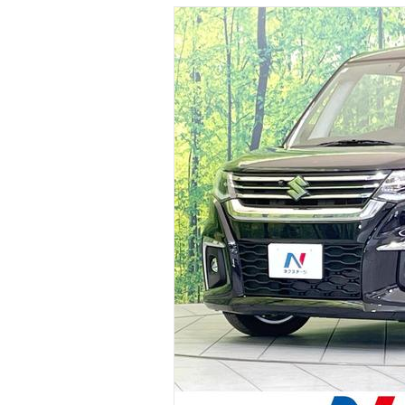
マガジン
車カタログ
自動車ローン
保険
レビュー
価格相場
教習所
用語集