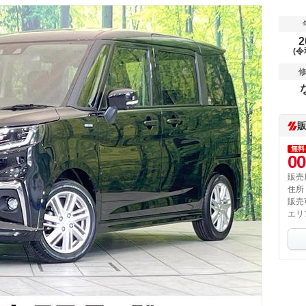
2
(令
無料
00
販売
住所
販売
エリ