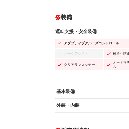
装備
運転支援・安全装備
アダプティブクルーズコントロール
パークアシスト
横滑り防
－
オートマ
クリアランスソナー
ム
基本装備
外装・内装
エアバッグ：運転席/助手席/サイド
ABS
エアコン
カーナビ：メモリーナビ他
ダウンヒルアシストコントロール
－