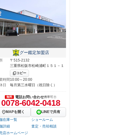
グー鑑定加盟店
所
〒515-2132
三重県松阪市松崎浦町１５１－１
コピー
業時間
10:00～20:00
休日
毎月第三水曜日（祝日除く）
電話お問い合わせ
無料
携帯可
0078-6042-0418
MAPを開く
LINEで共有
舗在庫一覧
ショールーム
舗詳細
査定・売却相談
売店ホームページ