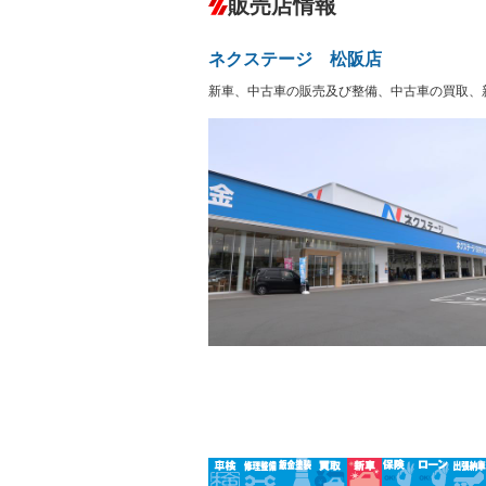
販売店情報
オーディオ：CDまたはCDチェンジャー
プレイヤー接続可
盗難防止システム
アイドリ
ヘッドライトウォッシャ
革シート
－
－
ネクステージ 松阪店
ー
Bluetooth接続
100V電源
－
新車、中古車の販売及び整備、中古車の買取、
LEDヘッドランプ
HID(キ
－
レンタカーアップ
展示・試
－
ETC
エアロ
－
ランフラットタイヤ
パワーシ
－
－
フルフラットシート
チップア
－
－
シートヒーター
ウォーク
－
フロントカメラ
シートエ
－
ルーフレール
エアサス
－
－