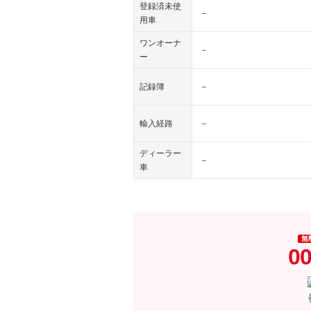
登録済未使
－
用車
ワンオーナ
－
ー
記録簿
－
輸入経路
－
ディーラー
－
車
無
00