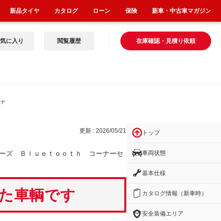
新品タイヤ
カタログ
ローン
保険
新車・中古車マガジン
気に入り
閲覧履歴
在庫確認・見積り依頼
ーナ
更新 : 2026/05/21
トップ
車両状態
ーズ Ｂｌｕｅｔｏｏｔｈ コーナーセ
基本仕様
いた車輌です
カタログ情報（新車時）
安全装備エリア