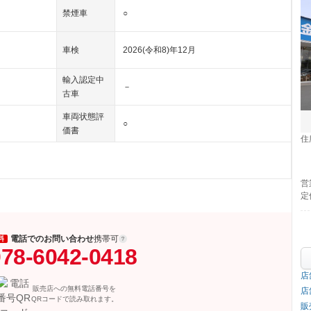
禁煙車
○
車検
2026(令和8)年12月
輸入認定中
－
古車
車両状態評
○
価書
住
営
定
電話でのお問い合わせ
携帯可
料
78-6042-0418
店
販売店への無料電話番号を
店
QRコードで読み取れます。
販