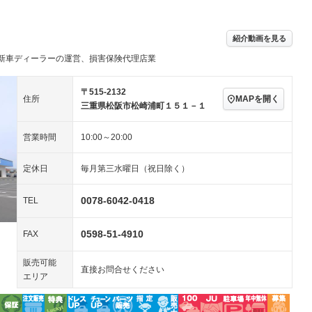
／ミュージック
ビジュアル：-／DVD再
アルミホイール：15イ
生
ンチ
ングストップ
ドライブレコーダー
USB入力端子
－
ハーフレザーシート
キーレス
－
紹介動画を見る
クリーンディーゼル
センターデフロック
－
－
新車ディーラーの運営、損害保険代理店業
セノンライト)
ポータブルナビ
バックカメラ
－
乗車
電動格納ミラー
スマートキー
ローダウン
－
〒515-2132
MAPを開く
住所
装備略号／用語解説
三重県松阪市松崎浦町１５１－１
ート
3列シート
ベンチシート
－
－
営業時間
10:00～20:00
ップシート
オットマン
電動格納サードシート
－
－
スルー
後席モニター
電動リアゲート
－
－
定休日
毎月第三水曜日（祝日除く）
アコン
全周囲カメラ
サイドカメラ
0078-6042-0418
TEL
ペンション
0598-51-4910
FAX
装備略号／用語解説
販売可能
直接お問合せください
エリア