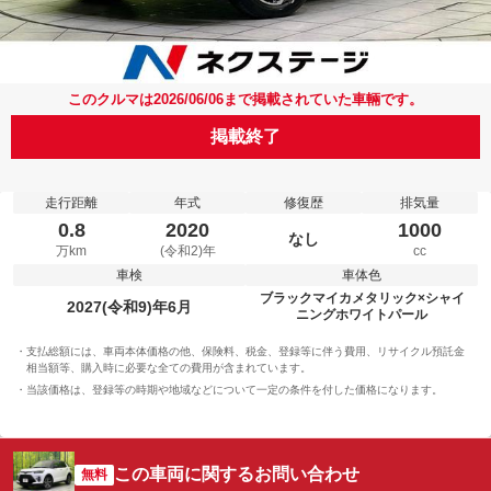
このクルマは2026/06/06まで掲載されていた車輛です。
掲載終了
走行距離
年式
修復歴
排気量
0.8
2020
1000
なし
万km
(令和2)年
cc
車検
車体色
ブラックマイカメタリック×シャイ
2027(令和9)年6月
ニングホワイトパール
支払総額には、車両本体価格の他、保険料、税金、登録等に伴う費用、リサイクル預託金
相当額等、購入時に必要な全ての費用が含まれています。
当該価格は、登録等の時期や地域などについて一定の条件を付した価格になります。
この車両に関するお問い合わせ
無料