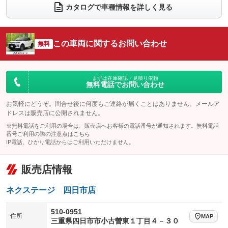
カタログで車種情報を詳しく見る
電動リアゲート
フロントカメラ
：装備なし
：装備あり
シートエアコン
全周囲カメラ
：装備なし
：装備あり
この車両に関するお問い合わせ
サイドカメラ
無料
ルーフレール
：装備あり
：装備なし
エアサスペンション
ヘッドライトウォッシャー
：装備なし
：装備なし
装備略号／用語解説
まずは在庫確認・見積り依頼
無料電話でお問い合わせ
お気軽にどうぞ。問合せ後に何度もご連絡が届くことはありません。メールア
ドレスは販売店に公開されません。
※無料電話をご利用の場合は、販売店へお客様の電話番号が通知されます。無料電話
番号ご利用の際の注意点は
こちら
IP電話、ひかり電話からはご利用いただけません。
販売店情報
ネクステージ 四日市店
510-0951
住所
MAP
三重県四日市市小古曽東１丁目４－３０