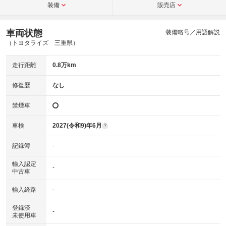
装備
販売店
車両状態
装備略号／用語解説
（トヨタライズ 三重県）
走行距離
0.8万km
修復歴
なし
禁煙車
車検
2027(令和9)年6月
?
記録簿
-
輸入認定
-
中古車
輸入経路
-
登録済
-
未使用車