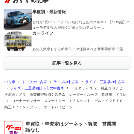
おすすめ記事
車種別・最新情報
どれが“買い”？ イチバン気になるあのクルマ！ 【SUV編】ニ
ューモデル投入が続く定番人気カテゴリー…
カーライフ
あの人気車もすぐ納車?! イマ注目すべき新車即納車12選
記事一覧を見る
中古車
トヨタの中古車
ライズの中古車
ライズ・三重県の中古車
ライズ・三重県四日市市の中古車
トヨタ ライズ Ｚ 純正ＳＤナビ
全周囲カメラ 衝突被害軽減システム レーダークルーズ 禁煙車 ドラレ
コ コーナーセンサー スマートキー ＬＥＤヘッド ビルトインＥＴＣ
純正１７インチアルミ オートハイビーム
車買取・車査定はグーネット買取 営業電
話なし