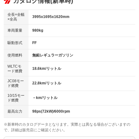
カタログ情報(新車時)
：装備なし
：装備あり
ビジュアル
：装備なし
ダウンヒルアシストコントロール
：装備なし
アルミホイール：17インチ
全長×全幅
：装備あり
3995x1695x1620mm
×全高
パワーウィンドウ
盗難防止システム
：装備あり
：装備あり
革シート
ハーフレザーシート
：装備なし
：装備なし
車両重量
980kg
アイドリングストップ
ドライブレコーダー
：装備あり
：装備あり
キーレス
LEDヘッドランプ
：装備あり
：装備あり
USB入力端子
Bluetooth接続
駆動形式
FF
：装備なし
：装備あり
HID(キセノンライト)
ポータブルナビ
：装備なし
：装備なし
100V電源
クリーンディーゼル
使用燃料
無鉛レギュラーガソリン
：装備なし
：装備なし
バックカメラ
ETC
：装備あり
：装備あり
センターデフロック
：装備なし
WLTCモ
エアロ
スマートキー
18.6km/リットル
：装備なし
：装備あり
ード燃費
レンタカーアップ
展示・試乗車
：装備なし
：装備なし
ローダウン
ランフラットタイヤ
：装備なし
：装備なし
JC08モー
22.8km/リットル
ド燃費
電動格納ミラー
：装備あり
パワーシート
3列シート
：装備なし
：装備なし
10/15モー
装備略号／用語解説
－km/リットル
ド燃費
ベンチシート
フルフラットシート
：装備なし
：装備あり
チップアップシート
オットマン
最高出力
98ps(72kW)/6000rpm
：装備なし
：装備なし
電動格納サードシート
シートヒーター
：装備なし
：装備あり
※新車時のカタログデータとなります。実際とは異なる場合がございますの
で、詳細は販売店にご確認ください。
ウォークスルー
後席モニター
：装備なし
：装備なし