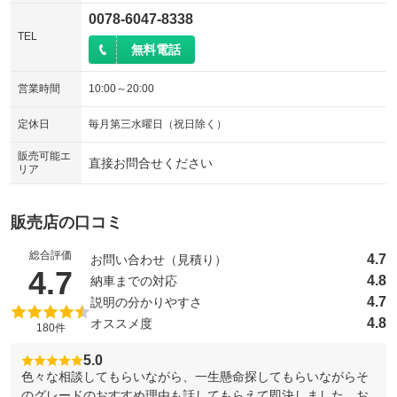
0078-6047-8338
TEL
無料電話
営業時間
10:00～20:00
定休日
毎月第三水曜日（祝日除く）
販売可能エ
直接お問合せください
リア
販売店の口コミ
総合評価
4.7
お問い合わせ（見積り）
（5点満点中）
4.7
4.8
納車までの対応
4.7
説明の分かりやすさ
4.8
オススメ度
180件
5.0
色々な相談してもらいながら、一生懸命探してもらいながらそ
のグレードのおすすめ理由も話してもらえて即決しました。お