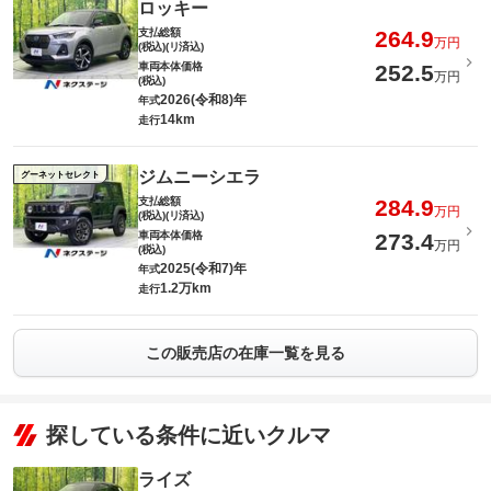
ロッキー
支払総額
264.9
万円
(税込)(リ済込)
車両本体価格
252.5
万円
(税込)
2026(令和8)年
年式
14km
走行
ジムニーシエラ
グーネットセレクト
支払総額
284.9
万円
(税込)(リ済込)
車両本体価格
273.4
万円
(税込)
2025(令和7)年
年式
1.2万km
走行
この販売店の在庫一覧を見る
探している条件に近いクルマ
ライズ