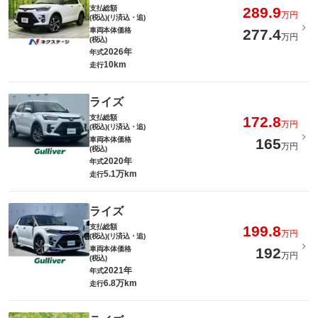
支払総額
289.9
万円
(税込)(リ済込・追)
車両本体価格
277.4
万円
(税込)
2026年
年式
10km
走行
ライズ
支払総額
172.8
万円
(税込)(リ済込・追)
車両本体価格
165
万円
(税込)
2020年
年式
5.1万km
走行
ライズ
支払総額
199.8
万円
(税込)(リ済込・追)
車両本体価格
192
万円
(税込)
2021年
年式
6.8万km
走行