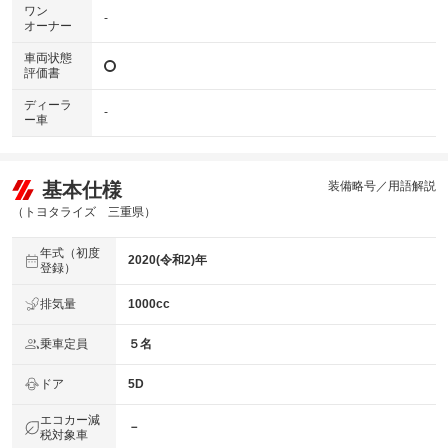
ワン
-
オーナー
車両状態
評価書
ディーラ
-
ー車
基本仕様
装備略号／用語解説
（トヨタライズ 三重県）
年式（初度
2020(令和2)年
登録）
排気量
1000cc
乗車定員
５名
ドア
5D
エコカー減
－
税対象車