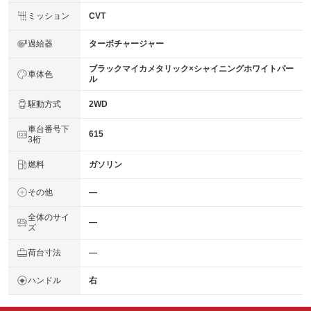
ミッション
CVT
過給器
ターボチャージャー
ブラックマイカメタリック×シャイニングホワイトパー
車体色
ル
駆動方式
2WD
車台番号下
615
3桁
燃料
ガソリン
その他
―
全体のサイ
―
ズ
荷台寸法
―
ハンドル
右