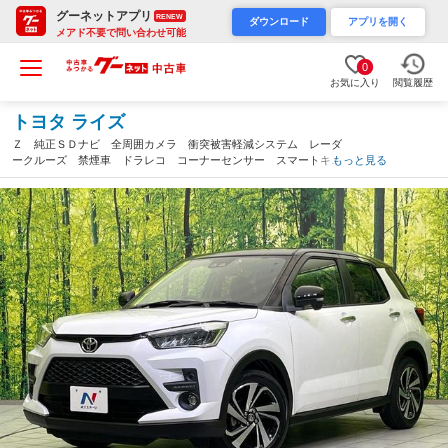
グーネットアプリ
RENEW
ダウンロード
アプリを開く
メアド不要で問い合わせ可能
0
お気に入り
閲覧履歴
トヨタ ライズ
Ｚ 純正ＳＤナビ 全周囲カメラ 衝突被害軽減システム レーダ
ークルーズ 禁煙車 ドラレコ コーナーセンサー スマートキ
もっと見る
ー ＬＥＤヘッド ビルトインＥＴＣ 純正１７インチアルミ オ
ートハイビーム（三重県）