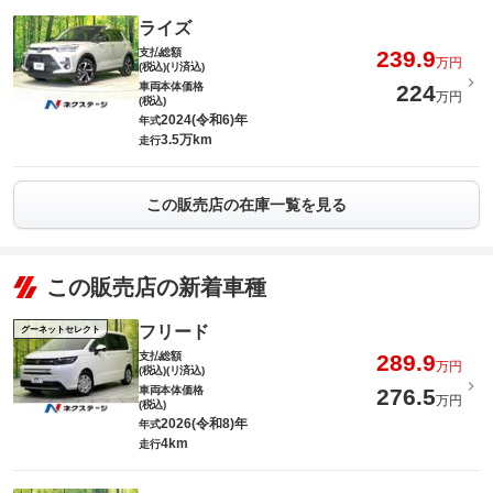
ライズ
支払総額
239.9
万円
(税込)(リ済込)
車両本体価格
224
万円
(税込)
2024(令和6)年
年式
3.5万km
走行
この販売店の在庫一覧を見る
この販売店の新着車種
フリード
グーネットセレクト
支払総額
289.9
万円
(税込)(リ済込)
車両本体価格
276.5
万円
(税込)
2026(令和8)年
年式
4km
走行