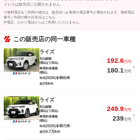
ドレスは販売店に公開されません。
※無料電話をご利用の場合は、販売店へお客様の電話番号が通知されます。無料電話
番号ご利用の際の注意点は
こちら
IP電話、ひかり電話からはご利用いただけません。
この販売店の同一車種
ライズ
支払総額
192.6
万円
(税込)(リ済込)
車両本体価格
180.1
万円
(税込)
2026(令和8)年
年式
6km
走行
ライズ
支払総額
249.9
万円
(税込)(リ済込)
車両本体価格
239
万円
(税込)
2025(令和7)年
年式
0.7万km
走行