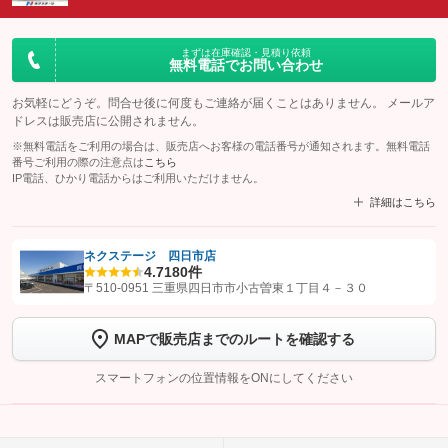
まずは在庫確認・見積り依頼
無料電話でお問い合わせ
お気軽にどうぞ。問合せ後に何度もご連絡が届くことはありません。 メールア
ドレスは販売店に公開されません。
※無料電話をご利用の場合は、販売店へお客様の電話番号が通知されます。無料電話
番号ご利用の際の注意点は
こちら
IP電話、ひかり電話からはご利用いただけません。
詳細はこちら
ネクステージ 四日市店
4.7
180件
【STEP1】
認証画面でグーネットを友だち追加してから「許可する」ボタンを押
〒510-0951 三重県四日市市小古曽東１丁目４－３０
します
MAPで販売店までのルートを確認する
【STEP2】
トーク画面で
ボタンをタップして問い合わせを
完了してください。
スマートフォンの位置情報をONにしてください
こちら