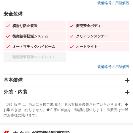
装備略号／用語解説
安全装備
横滑り防止装置
衝突安全ボディ
：装備あり
：装備あり
衝突被害軽減システム
クリアランスソナー
：装備あり
：装備あり
オートマチックハイビーム
オートライト
：装備あり
：装備あり
頸部衝撃緩和ヘッドレスト
：装備なし
装備略号／用語解説
基本装備
エアバッグ：運転席/助手席/サイド
外装・内装
：装備あり
スライドドア
カーナビ：SDナビ
：装備なし
：装備あり
【注】販売は、当店に直接ご来場頂けるお客様を優先させていただきます。◆
お取置きはいたしません。◆在庫の有無をご確認お願いします。※販売は一般
サンルーフ
ABS
TV：ワンセグ
：装備なし
：装備あり
：装備あり
のお客様に限ります。
エアコン
Wエアコン
オーディオ：CDまたはCDチェンジャー／ミュージックプレイヤー接続
：装備あり
：装備なし
：装備あり
可／ミュージックサーバー
リフトアップ
パワーステアリング