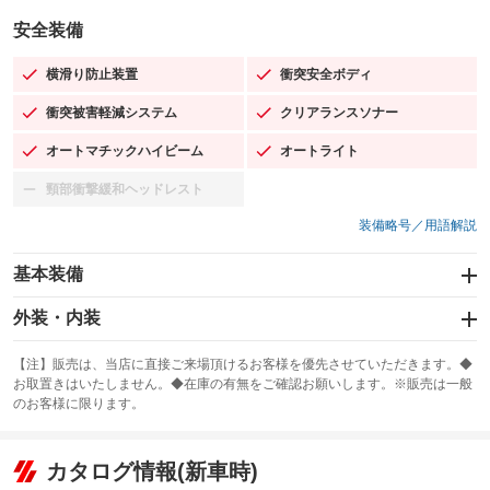
安全装備
横滑り防止装置
衝突安全ボディ
：装備あり
：装備あり
衝突被害軽減システム
クリアランスソナー
：装備あり
：装備あり
オートマチックハイビーム
オートライト
：装備あり
：装備あり
頸部衝撃緩和ヘッドレスト
：装備なし
装備略号／用語解説
基本装備
エアバッグ：運転席/助手席/サイド
外装・内装
：装備あり
スライドドア
カーナビ
：装備なし
：装備なし
【注】販売は、当店に直接ご来場頂けるお客様を優先させていただきます。◆
お取置きはいたしません。◆在庫の有無をご確認お願いします。※販売は一般
サンルーフ
ABS
TV：フルセグ
：装備なし
：装備あり
：装備あり
のお客様に限ります。
エアコン
Wエアコン
オーディオ
：装備あり
：装備なし
：装備なし
リフトアップ
パワーステアリング
カタログ情報(新車時)
ビジュアル
：装備なし
：装備あり
：装備なし