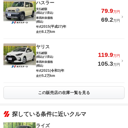
ハスラー
支払総額
79.9
万円
(税込)(リ済込)
車両本体価格
69.2
万円
(税込)
2015(平成27)年
年式
8.1万km
走行
ヤリス
支払総額
119.9
万円
(税込)(リ済込)
車両本体価格
105.3
万円
(税込)
2021(令和3)年
年式
5.2万km
走行
この販売店の在庫一覧を見る
探している条件に近いクルマ
ライズ