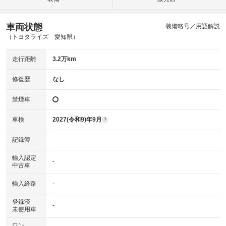
車両状態
装備略号／用語解説
（トヨタライズ 愛知県）
走行距離
3.2万km
修復歴
なし
禁煙車
車検
2027(令和9)年9月
?
記録簿
-
輸入認定
-
中古車
輸入経路
-
登録済
-
未使用車
ワン