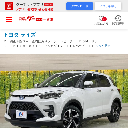
グーネットアプリ
RENEW
ダウンロード
アプリを開く
メアド不要で問い合わせ可能
0
お気に入り
閲覧履歴
トヨタ ライズ
Ｚ 純正９型ＤＡ 全周囲カメラ シートヒーター ＢＳＭ ドラ
レコ Ｂｌｕｅｔｏｏｔｈ フルセグＴＶ ＬＥＤヘッド ＬＥＤ
もっと見る
フォグ レーダークルーズ 衝突軽減 純正アルミ オートホール
ド スマートキー（愛知県）