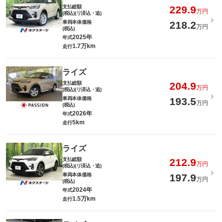
支払総額
229.9
万円
(税込)(リ済込・追)
車両本体価格
218.2
万円
(税込)
2025年
年式
1.7万km
走行
ライズ
支払総額
204.9
万円
(税込)(リ済込・追)
車両本体価格
193.5
万円
(税込)
2026年
年式
5km
走行
ライズ
支払総額
212.9
万円
(税込)(リ済込・追)
車両本体価格
197.9
万円
(税込)
2024年
年式
1.5万km
走行