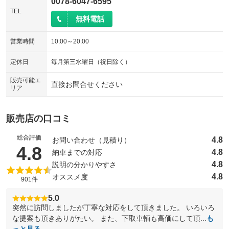
0078-6047-6595
TEL
無料電話
営業時間
10:00～20:00
定休日
毎月第三水曜日（祝日除く）
販売可能エ
直接お問合せください
リア
販売店の口コミ
総合評価
4.8
お問い合わせ（見積り）
（5点満点中）
4.8
4.8
納車までの対応
4.8
説明の分かりやすさ
4.8
オススメ度
901件
5.0
突然に訪問しましたが丁寧な対応をして頂きました。 いろいろ
な提案も頂きありがたい。 また、下取車輌も高価にして頂...
も