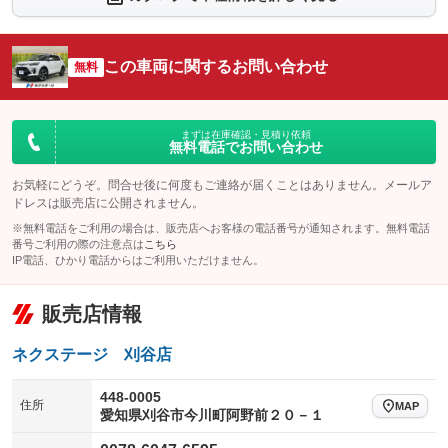
シートエアコン
全周囲カメラ
：装備なし
：装備あり
サイドカメラ
ルーフレール
この車両に関するお問い合わせ
：装備あり
無料
：装備なし
エアサスペンション
ヘッドライトウォッシャー
：装備なし
：装備なし
装備略号／用語解説
まずは在庫確認・見積り依頼
無料電話でお問い合わせ
お気軽にどうぞ。問合せ後に何度もご連絡が届くことはありません。メールア
ドレスは販売店に公開されません。
※無料電話をご利用の場合は、販売店へお客様の電話番号が通知されます。無料電話
番号ご利用の際の注意点は
こちら
IP電話、ひかり電話からはご利用いただけません。
販売店情報
ネクステージ 刈谷店
448-0005
住所
MAP
愛知県刈谷市今川町阿野前２０－１