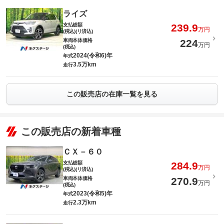
ライズ
支払総額
239.9
万円
(税込)(リ済込)
車両本体価格
224
万円
(税込)
2024(令和6)年
年式
3.5万km
走行
この販売店の在庫一覧を見る
この販売店の新着車種
ＣＸ－６０
支払総額
284.9
万円
(税込)(リ済込)
車両本体価格
270.9
万円
(税込)
2023(令和5)年
年式
2.3万km
走行