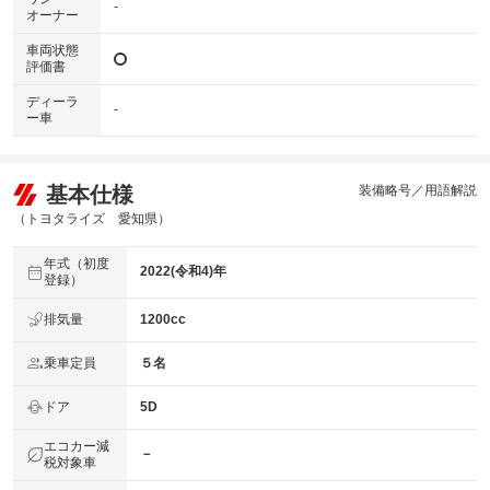
-
オーナー
車両状態
評価書
ディーラ
-
ー車
基本仕様
装備略号／用語解説
（トヨタライズ 愛知県）
年式（初度
2022(令和4)年
登録）
排気量
1200cc
乗車定員
５名
ドア
5D
エコカー減
－
税対象車