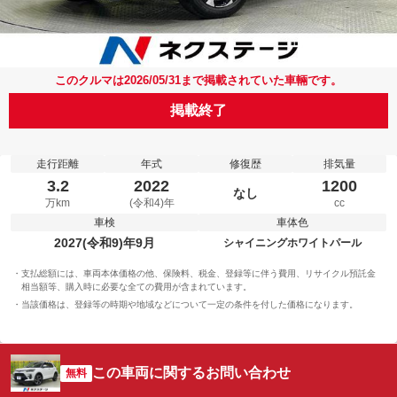
このクルマは2026/05/31まで掲載されていた車輛です。
掲載終了
走行距離
年式
修復歴
排気量
3.2
2022
1200
なし
万km
(令和4)年
cc
車検
車体色
2027(令和9)年9月
シャイニングホワイトパール
支払総額には、車両本体価格の他、保険料、税金、登録等に伴う費用、リサイクル預託金
相当額等、購入時に必要な全ての費用が含まれています。
当該価格は、登録等の時期や地域などについて一定の条件を付した価格になります。
この車両に関するお問い合わせ
無料