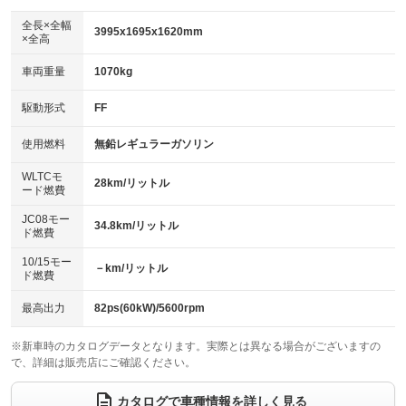
ダウンヒルアシストコントロール
アルミホイール：17インチ
：装備なし
：装備あり
全長×全幅
3995x1695x1620mm
×全高
パワーウィンドウ
盗難防止システム
革シート
ハーフレザーシート
：装備あり
：装備あり
：装備なし
：装備なし
車両重量
1070kg
アイドリングストップ
ドライブレコーダー
キーレス
LEDヘッドランプ
：装備なし
：装備あり
：装備あり
：装備あり
USB入力端子
Bluetooth接続
駆動形式
FF
HID(キセノンライト)
ポータブルナビ
：装備なし
：装備あり
：装備なし
：装備なし
100V電源
クリーンディーゼル
バックカメラ
ETC
使用燃料
無鉛レギュラーガソリン
：装備なし
：装備なし
：装備あり
：装備なし
センターデフロック
エアロ
スマートキー
：装備なし
WLTCモ
：装備なし
：装備あり
28km/リットル
ード燃費
レンタカーアップ
展示・試乗車
ローダウン
ランフラットタイヤ
：装備なし
：装備なし
：装備なし
：装備なし
JC08モー
34.8km/リットル
ド燃費
電動格納ミラー
パワーシート
3列シート
：装備あり
：装備なし
：装備なし
10/15モー
装備略号／用語解説
－km/リットル
ベンチシート
フルフラットシート
ド燃費
：装備なし
：装備なし
チップアップシート
オットマン
：装備なし
：装備なし
最高出力
82ps(60kW)/5600rpm
電動格納サードシート
シートヒーター
：装備なし
：装備あり
※新車時のカタログデータとなります。実際とは異なる場合がございますの
で、詳細は販売店にご確認ください。
ウォークスルー
後席モニター
：装備なし
：装備なし
電動リアゲート
フロントカメラ
カタログで車種情報を詳しく見る
：装備なし
：装備あり