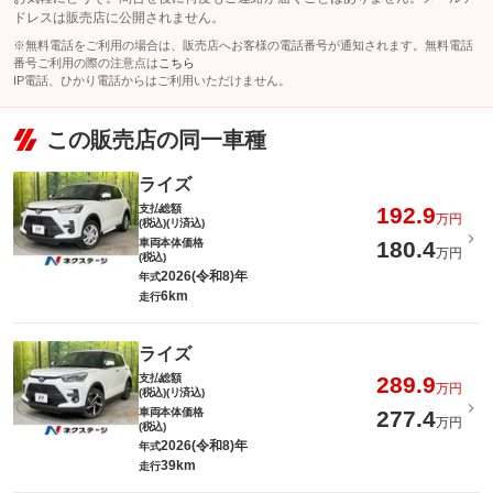
ドレスは販売店に公開されません。
※無料電話をご利用の場合は、販売店へお客様の電話番号が通知されます。無料電話
番号ご利用の際の注意点は
こちら
IP電話、ひかり電話からはご利用いただけません。
この販売店の同一車種
ライズ
支払総額
192.9
万円
(税込)(リ済込)
車両本体価格
180.4
万円
(税込)
2026(令和8)年
年式
6km
走行
ライズ
支払総額
289.9
万円
(税込)(リ済込)
車両本体価格
277.4
万円
(税込)
2026(令和8)年
年式
39km
走行