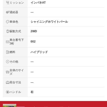
ミッション
インパネAT
過給器
―
車体色
シャイニングホワイトパール
駆動方式
2WD
車台番号下
002
3桁
燃料
ハイブリッド
その他
―
全体のサイ
―
ズ
荷台寸法
―
ハンドル
右