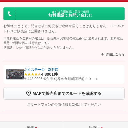
まずは在庫確認・見積り依頼
無料電話でお問い合わせ
お気軽にどうぞ。問合せ後に何度もご連絡が届くことはありません。 メールア
ドレスは販売店に公開されません。
※無料電話をご利用の場合は、販売店へお客様の電話番号が通知されます。無料電話
番号ご利用の際の注意点は
こちら
IP電話、ひかり電話からはご利用いただけません。
詳細はこちら
ネクステージ 刈谷店
4.8
901件
【STEP1】
認証画面でグーネットを友だち追加してから「許可する」ボタンを押
〒448-0005 愛知県刈谷市今川町阿野前２０－１
します
MAPで販売店までのルートを確認する
【STEP2】
トーク画面で
ボタンをタップして問い合わせを
完了してください。
スマートフォンの位置情報をONにしてください
こちら
装備
販売店