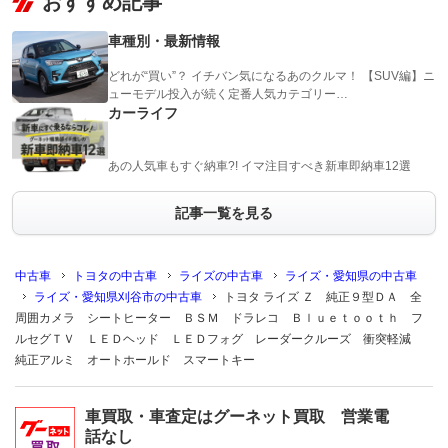
おすすめ記事
車種別・最新情報
どれが“買い”？ イチバン気になるあのクルマ！ 【SUV編】ニ
ューモデル投入が続く定番人気カテゴリー…
カーライフ
あの人気車もすぐ納車?! イマ注目すべき新車即納車12選
記事一覧を見る
中古車
トヨタの中古車
ライズの中古車
ライズ・愛知県の中古車
ライズ・愛知県刈谷市の中古車
トヨタ ライズ Ｚ 純正９型ＤＡ 全
周囲カメラ シートヒーター ＢＳＭ ドラレコ Ｂｌｕｅｔｏｏｔｈ フ
ルセグＴＶ ＬＥＤヘッド ＬＥＤフォグ レーダークルーズ 衝突軽減
純正アルミ オートホールド スマートキー
車買取・車査定はグーネット買取 営業電
話なし