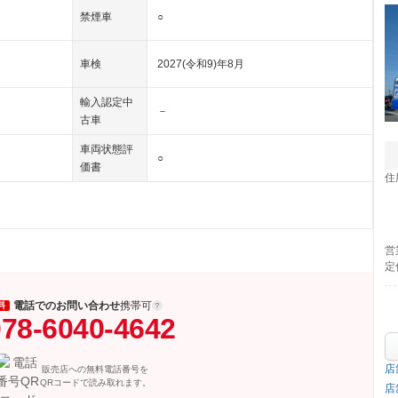
禁煙車
○
車検
2027(令和9)年8月
輸入認定中
－
古車
車両状態評
○
価書
住
営
定
電話でのお問い合わせ
携帯可
料
78-6040-4642
店
販売店への無料電話番号を
QRコードで読み取れます。
店