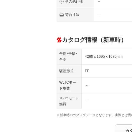
その他仕様
－
荷台寸法
－
カタログ情報（新車時）
全長×全幅×
4260 x 1695 x 1675mm
全高
駆動形式
FF
WLTCモー
－
ド燃費
10/15モード
－
燃費
※新車時のカタログデータとなります。実際とは異
カ