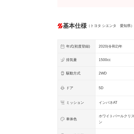
基本仕様
（トヨタ シエンタ 愛知県
年式(初度登録)
2020(令和2)年
排気量
1500cc
駆動方式
2WD
ドア
5D
ミッション
インパネAT
ホワイトパールクリ
車体色
ン