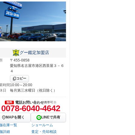
グー鑑定加盟店
所
〒455-0858
愛知県名古屋市港区西茶屋３－６
４
コピー
業時間
10:00～20:00
休日
毎月第三水曜日（祝日除く）
電話お問い合わせ
無料
携帯可
0078-6040-4642
MAPを開く
LINEで共有
舗在庫一覧
ショールーム
舗詳細
査定・売却相談