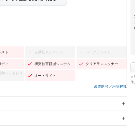
シスト
自動駐車システム
パークアシスト
－
－
ボディ
衝突被害軽減システム
クリアランスソナー
緩和ヘッドレス
オートライト
※
件
装備略号／用語解説
スライドドア：両面電動
サンルーフ
－
Wエアコン
リフトアップ
－
－
TV：フルセグ