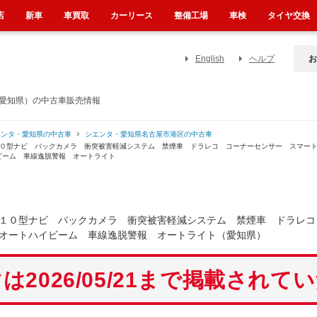
店
新車
車買取
カーリース
整備工場
車検
タイヤ交換
English
ヘルプ
お
（愛知県）の中古車販売情報
エンタ・愛知県の中古車
シエンタ・愛知県名古屋市港区の中古車
１０型ナビ バックカメラ 衝突被害軽減システム 禁煙車 ドラレコ コーナーセンサー スマー
ビーム 車線逸脱警報 オートライト
１０型ナビ バックカメラ 衝突被害軽減システム 禁煙車 ドラレコ
オートハイビーム 車線逸脱警報 オートライト（愛知県）
は2026/05/21まで掲載されて