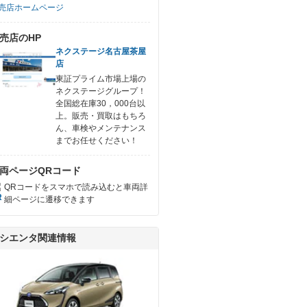
売店ホームページ
売店のHP
ネクステージ名古屋茶屋
店
東証プライム市場上場の
ネクステージグループ！
全国総在庫30，000台以
上。販売・買取はもちろ
ん、車検やメンテナンス
までお任せください！
両ページQRコード
QRコードをスマホで読み込むと車両詳
細ページに遷移できます
シエンタ関連情報