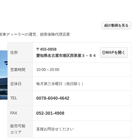
パワーステアリング
パワーウィンドウ
／ミュージック
ビジュアル：ブルーレイ
アルミホイール
－
再生／DVD再生
ングストップ
ドライブレコーダー
USB入力端子
ハーフレザーシート
キーレス
－
紹介動画を見る
クリーンディーゼル
センターデフロック
－
－
新車ディーラーの運営、損害保険代理店業
セノンライト)
ポータブルナビ
バックカメラ
－
乗車
電動格納ミラー
スマートキー
ローダウン
－
〒455-0858
MAPを開く
住所
装備略号／用語解説
愛知県名古屋市港区西茶屋３－６４
ート
3列シート
ベンチシート
－
－
営業時間
10:00～20:00
ップシート
オットマン
電動格納サードシート
－
－
スルー
後席モニター
電動リアゲート
－
－
定休日
毎月第三水曜日（祝日除く）
アコン
全周囲カメラ
サイドカメラ
－
－
0078-6040-4642
TEL
ペンション
052-301-4908
FAX
装備略号／用語解説
販売可能
直接お問合せください
エリア