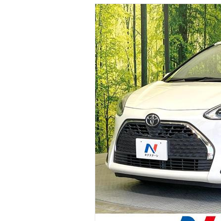
マガジン
車カタログ
自動車ローン
保険
レビュー
価格相場
教習所
用語集