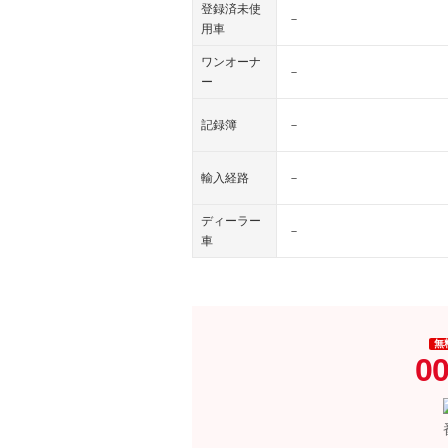
登録済未使
－
用車
ワンオーナ
－
ー
記録簿
－
輸入経路
－
ディーラー
－
車
無
00