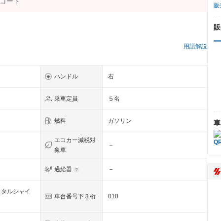
販
販
）
用語解説
ハンドル
右
乗車定員
５名
燃料
ガソリン
車
エコカー減税対
－
象車
過給器
－
スタルシャイ
車台番号下３桁
010