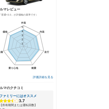
ルマレビュー
「普通=3.0」が評価軸の基準です）
外装
外装
5
5
4
4
価格
価格
内装
内装
3
3
2
2
1
1
装備
装備
走行
走行
乗り心地
乗り心地
燃費
燃費
評価詳細を見る
ルマのクチコミ
ファミリーにはオススメ
3.7
【所有期間または運転回数】