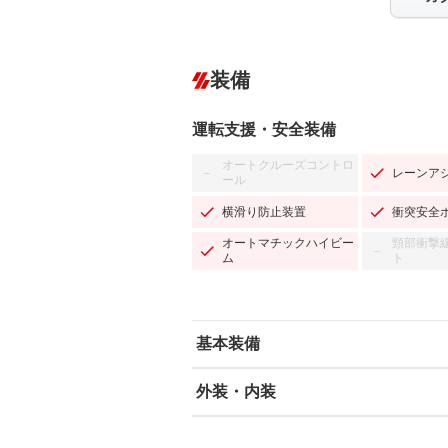
装備
運転支援・安全装備
オートクルーズコントロ
レーンア
－
ール
横滑り防止装置
衝突安全
オートマチックハイビー
頸部衝撃
－
ム
ト
基本装備
外装・内装
エアバッグ：運転席/助手席
ABS
エアコン
カーナビ：SDナビ