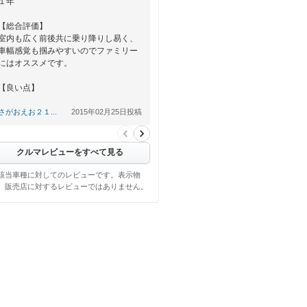
１年
【総合評価】
室内も広く前後共に乗り降りし易く、
車幅感覚も掴みやすいのでファミリー
にはオススメです。
【良い点】
乗り降りし易いみたいで楽に乗り降り
さがおえお２１...
2015年02月25日投稿
してました。
三列目を倒せば荷物…
クルマレビューをすべて見る
該当車種に対してのレビューです。表示物
、販売店に対するレビューではありません。