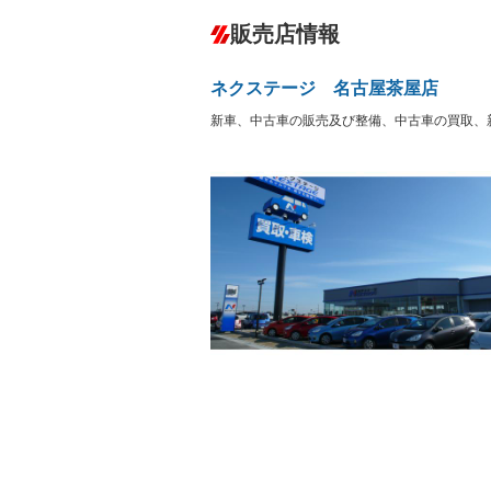
ダウンヒルアシストコントロール
－
販売店情報
オーディオ：CDまたはCDチェンジャー
サーバー
盗難防止システム
アイドリ
ヘッドライトウォッシャ
革シート
－
－
ネクステージ 名古屋茶屋店
ー
Bluetooth接続
100V電源
－
新車、中古車の販売及び整備、中古車の買取、
LEDヘッドランプ
HID(キ
－
レンタカーアップ
展示・試
－
－
ETC
エアロ
－
ランフラットタイヤ
パワーシ
－
－
フルフラットシート
チップア
－
－
シートヒーター
ウォーク
－
－
フロントカメラ
シートエ
－
－
ルーフレール
エアサス
－
－