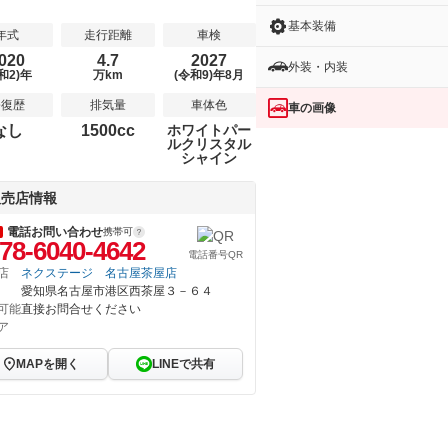
基本装備
年式
走行距離
車検
020
4.7
2027
外装・内装
和2)年
万km
(令和9)年8月
修復歴
排気量
車体色
車の画像
なし
1500cc
ホワイトパー
ルクリスタル
シャイン
販売店情報
電話お問い合わせ
携帯可
78-6040-4642
電話番号QR
店
ネクステージ 名古屋茶屋店
愛知県名古屋市港区西茶屋３－６４
可能
直接お問合せください
ア
MAPを開く
LINEで共有