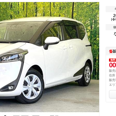
2
(令
無料
00
販売
住所
販売
エリ