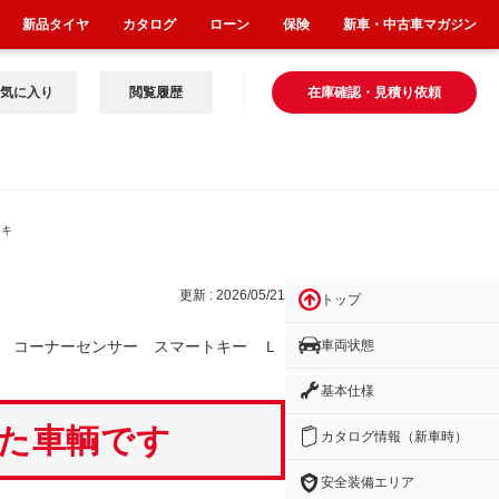
新品タイヤ
カタログ
ローン
保険
新車・中古車マガジン
気に入り
閲覧履歴
在庫確認・見積り依頼
トキ
更新 : 2026/05/21
トップ
車両状態
 コーナーセンサー スマートキー Ｌ
基本仕様
いた車輌です
カタログ情報（新車時）
安全装備エリア