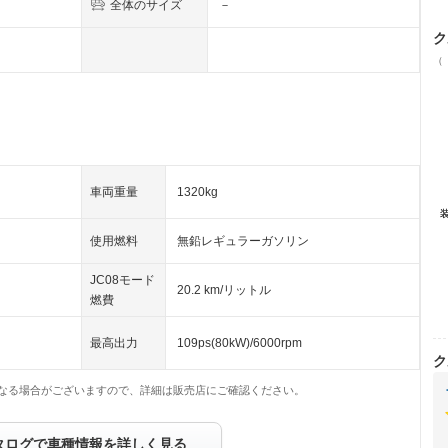
全体のサイズ
－
ク
（
車両重量
1320kg
使用燃料
無鉛レギュラーガソリン
JC08モード
20.2 km/リットル
燃費
最高出力
109ps(80kW)/6000rpm
ク
なる場合がございますので、詳細は販売店にご確認ください。
タログで車種情報を詳しく見る