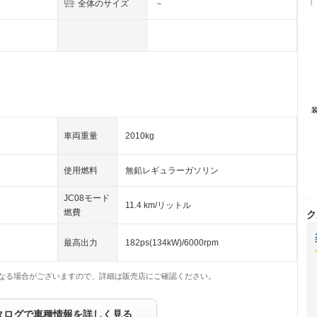
（
全体のサイズ
－
車両重量
2010kg
使用燃料
無鉛レギュラーガソリン
JC08モード
11.4 km/リットル
燃費
ク
最高出力
182ps(134kW)/6000rpm
なる場合がございますので、詳細は販売店にご確認ください。
タログで車種情報を詳しく見る