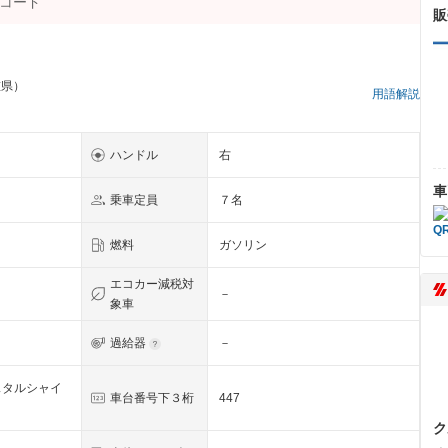
販
重県）
用語解説
ハンドル
右
車
乗車定員
７名
燃料
ガソリン
エコカー減税対
－
象車
過給器
－
スタルシャイ
車台番号下３桁
447
ク