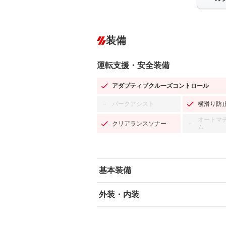
装備
運転支援・安全装備
アダプティブクルーズコントロール
パークアシスト
横滑り防
－
オートマ
クリアランスソナー
－
ム
基本装備
外装・内装
エアバッグ：運転席/助手席/サイド
ABS
エアコン
カーナビ：メモリーナビ他