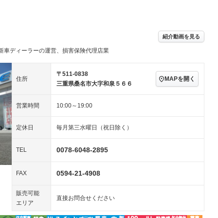
パワーステアリング
パワーウィンドウ
／ミュージック
ビジュアル：-／DVD再
アルミホイール：18イ
生
ンチ
ングストップ
ドライブレコーダー
USB入力端子
－
ハーフレザーシート
キーレス
紹介動画を見る
クリーンディーゼル
センターデフロック
－
－
新車ディーラーの運営、損害保険代理店業
セノンライト)
ポータブルナビ
バックカメラ
－
乗車
電動格納ミラー
スマートキー
ローダウン
－
〒511-0838
MAPを開く
住所
装備略号／用語解説
三重県桑名市大字和泉５６６
ート
3列シート
ベンチシート
－
営業時間
10:00～19:00
ップシート
オットマン
電動格納サードシート
－
スルー
後席モニター
電動リアゲート
定休日
毎月第三水曜日（祝日除く）
アコン
全周囲カメラ
サイドカメラ
－
－
0078-6048-2895
TEL
ペンション
0594-21-4908
FAX
装備略号／用語解説
販売可能
直接お問合せください
エリア