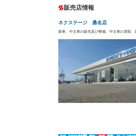
ダウンヒルアシストコントロール
－
販売店情報
オーディオ：CDまたはCDチェンジャー
サーバー
盗難防止システム
アイドリ
－
ヘッドライトウォッシャ
革シート
－
－
ネクステージ 桑名店
ー
Bluetooth接続
100V電源
－
新車、中古車の販売及び整備、中古車の買取、
LEDヘッドランプ
HID(キ
－
レンタカーアップ
展示・試
－
－
ETC
エアロ
ランフラットタイヤ
パワーシ
－
フルフラットシート
チップア
－
シートヒーター
ウォーク
－
フロントカメラ
シートエ
－
－
ルーフレール
エアサス
－
－