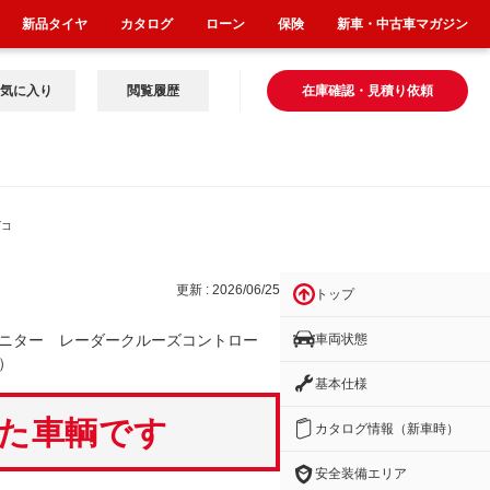
新品タイヤ
カタログ
ローン
保険
新車・中古車マガジン
気に入り
閲覧履歴
在庫確認・見積り依頼
ズコ
更新 : 2026/06/25
トップ
車両状態
ニター レーダークルーズコントロー
）
基本仕様
いた車輌です
カタログ情報（新車時）
安全装備エリア