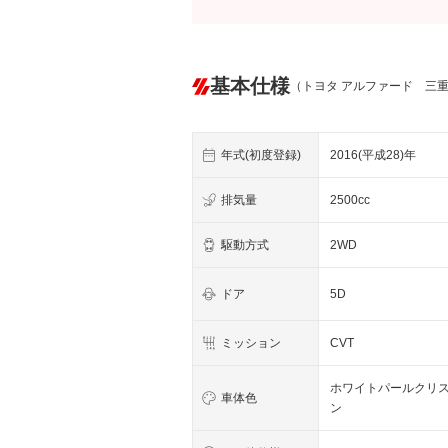
基本仕様
（トヨタ アルファード 三
年式(初度登録)
2016(平成28)年
排気量
2500cc
駆動方式
2WD
ドア
5D
ミッション
CVT
ホワイトパールクリ
車体色
ン