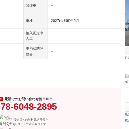
禁煙車
○
車検
2027(令和9)年9月
輸入認定中
－
古車
車両状態評
○
価書
住
営
定
電話でのお問い合わせ
携帯可
料
78-6048-2895
店
販売店への無料電話番号を
店
QRコードで読み取れます。