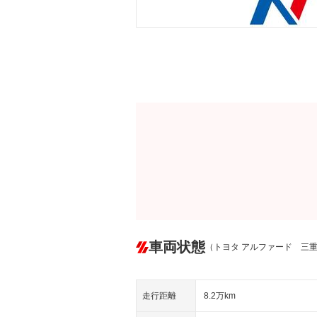
車両状態
（トヨタ アルファード 三
走行距離
8.2万km