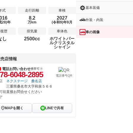
基本装備
年式
走行距離
車検
016
8.2
2027
外装・内装
成28)年
万km
(令和9)年9月
修復歴
排気量
車体色
車の画像
なし
2500cc
ホワイトパー
ルクリスタル
シャイン
販売店情報
電話お問い合わせ
携帯可
78-6048-2895
電話番号QR
店
ネクステージ 桑名店
三重県桑名市大字和泉５６６
可能
直接お問合せください
ア
MAPを開く
LINEで共有