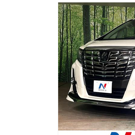
マガジン
車カタログ
自動車ローン
保険
レビュー
価格相場
教習所
用語集