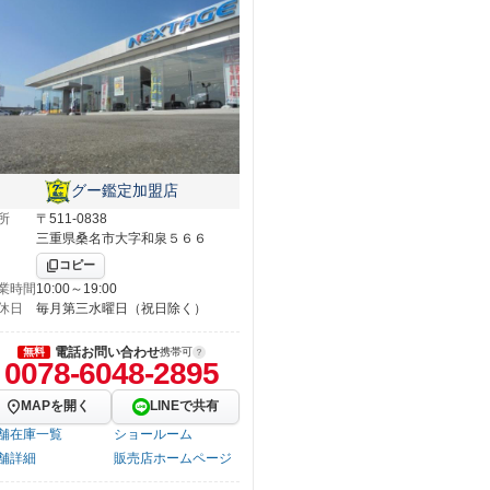
グー鑑定加盟店
所
〒511-0838
三重県桑名市大字和泉５６６
コピー
業時間
10:00～19:00
休日
毎月第三水曜日（祝日除く）
電話お問い合わせ
無料
携帯可
0078-6048-2895
MAPを開く
LINEで共有
舗在庫一覧
ショールーム
舗詳細
販売店ホームページ