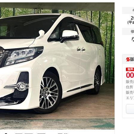
2
(平
無料
00
販売
住所
販売
エリ