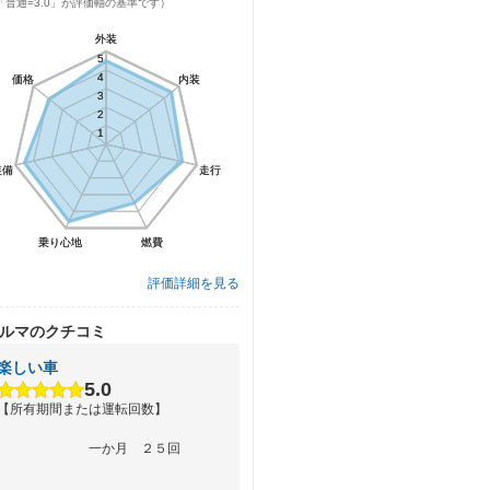
「普通=3.0」が評価軸の基準です）
外装
外装
5
5
4
4
価格
価格
内装
内装
3
3
2
2
1
1
装備
装備
走行
走行
乗り心地
乗り心地
燃費
燃費
評価詳細を見る
ルマのクチコミ
楽しい車
5.0
【所有期間または運転回数】
一か月 ２５回