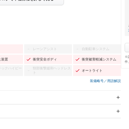
レーンアシスト
自動駐車システム
－
－
※
止装置
衝突安全ボディ
衝突被害軽減システム
件
チックハイビー
頸部衝撃緩和ヘッドレス
オートライト
－
ト
装備略号／用語解説
スライドドア：両面電動
サンルーフ
Wエアコン
リフトアップ
－
TV：フルセグ