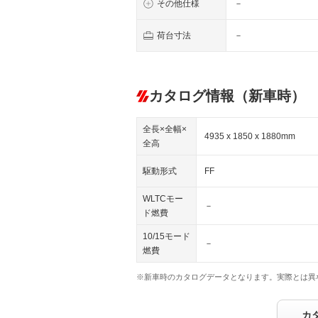
その他仕様
－
荷台寸法
－
カタログ情報（新車時）
全長×全幅×
4935 x 1850 x 1880mm
全高
駆動形式
FF
WLTCモー
－
ド燃費
10/15モード
－
燃費
※新車時のカタログデータとなります。実際とは異
カ