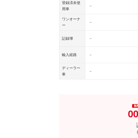
登録済未使
－
用車
ワンオーナ
－
ー
記録簿
－
輸入経路
－
ディーラー
－
車
無
00