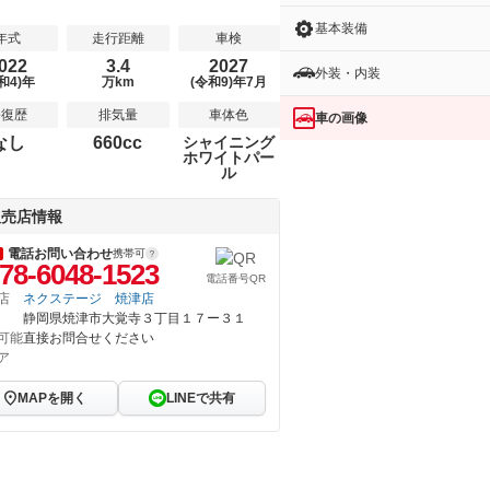
基本装備
年式
走行距離
車検
022
3.4
2027
外装・内装
和4)年
万km
(令和9)年7月
修復歴
排気量
車体色
車の画像
なし
660cc
シャイニング
ホワイトパー
ル
販売店情報
電話お問い合わせ
携帯可
78-6048-1523
電話番号QR
店
ネクステージ 焼津店
静岡県焼津市大覚寺３丁目１７ー３１
可能
直接お問合せください
ア
MAPを開く
LINEで共有