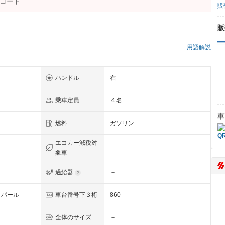
販
販
）
用語解説
ハンドル
右
乗車定員
４名
車
燃料
ガソリン
エコカー減税対
－
象車
過給器
－
トパール
車台番号下３桁
860
全体のサイズ
－