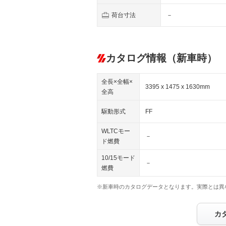
荷台寸法
－
カタログ情報（新車時）
全長×全幅×
3395 x 1475 x 1630mm
全高
駆動形式
FF
WLTCモー
－
ド燃費
10/15モード
－
燃費
※新車時のカタログデータとなります。実際とは異
カ