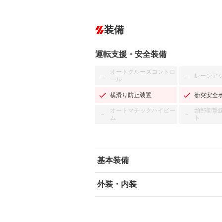
装備
運転支援・安全装備
オートクルーズコントロ
レーンア
－
－
ール
横滑り防止装置
衝突安全
オートマチックハイビー
頸部衝撃
－
－
ム
ト
基本装備
外装・内装
エアバッグ：運転席/助手席
ABS
エアコン
カーナビ：SDナビ
ダウンヒルアシストコントロール