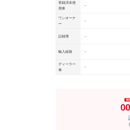
登録済未使
－
用車
ワンオーナ
－
ー
記録簿
－
輸入経路
－
ディーラー
－
車
無
00