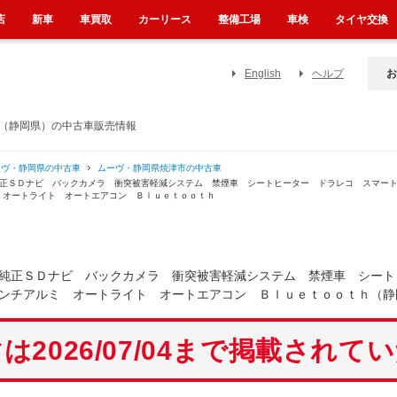
店
新車
車買取
カーリース
整備工場
車検
タイヤ交換
English
ヘルプ
お
ラ（静岡県）の中古車販売情報
ーヴ・静岡県の中古車
ムーヴ・静岡県焼津市の中古車
純正ＳＤナビ バックカメラ 衝突被害軽減システム 禁煙車 シートヒーター ドラレコ スマー
 オートライト オートエアコン Ｂｌｕｅｔｏｏｔｈ
純正ＳＤナビ バックカメラ 衝突被害軽減システム 禁煙車 シート
ンチアルミ オートライト オートエアコン Ｂｌｕｅｔｏｏｔｈ（静
は2026/07/04まで掲載されて