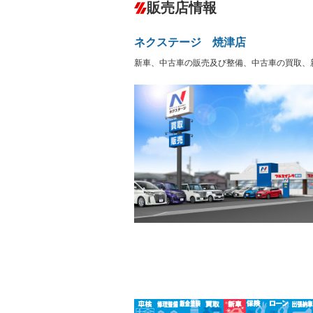
－
販売店情報
オーディオ：ミュージックサーバー
盗難防止システム
アイドリ
ヘッドライトウォッシャ
革シート
－
－
ネクステージ 焼津店
ー
Bluetooth接続
100V電源
－
新車、中古車の販売及び整備、中古車の買取、
LEDヘッドランプ
HID(キ
－
レンタカーアップ
展示・試
－
－
ETC
エアロ
－
ランフラットタイヤ
パワーシ
－
－
フルフラットシート
チップア
－
－
シートヒーター
ウォーク
－
フロントカメラ
シートエ
－
－
ルーフレール
エアサス
－
－