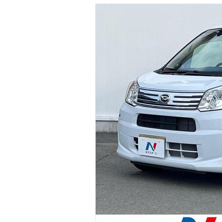
マガジン
車カタログ
自動車ローン
保険
レビュー
価格相場
教習所
用語集