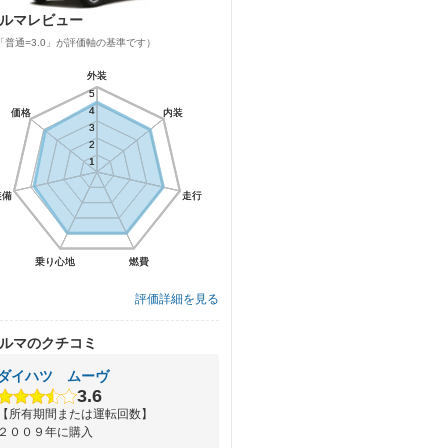
ルマレビュー
「普通=3.0」が評価軸の基準です）
外装
外装
5
5
4
4
価格
価格
内装
内装
3
3
2
2
1
1
装備
装備
走行
走行
乗り心地
乗り心地
燃費
燃費
評価詳細を見る
ルマのクチコミ
ダイハツ ムーヴ
3.6
【所有期間または運転回数】
２００９年に購入