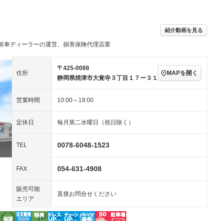
ビジュアル：-／DVD再
アルミホイール：14イ
生
ンチ
ングストップ
ドライブレコーダー
USB入力端子
－
ハーフレザーシート
キーレス
－
紹介動画を見る
クリーンディーゼル
センターデフロック
－
－
新車ディーラーの運営、損害保険代理店業
セノンライト)
ポータブルナビ
バックカメラ
－
乗車
電動格納ミラー
スマートキー
ローダウン
－
〒425-0088
MAPを開く
住所
装備略号／用語解説
静岡県焼津市大覚寺３丁目１７ー３１
ート
3列シート
ベンチシート
－
－
営業時間
10:00～19:00
ップシート
オットマン
電動格納サードシート
－
－
スルー
後席モニター
電動リアゲート
－
－
定休日
毎月第二水曜日（祝日除く）
アコン
全周囲カメラ
サイドカメラ
－
－
0078-6048-1523
TEL
ペンション
054-631-4908
FAX
装備略号／用語解説
販売可能
直接お問合せください
エリア