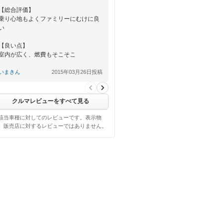
【総合評価】
乗り心地もよくファミリーにむけに良
い
【良い点】
室内が広く、燃費もそこそこ
【悪い点】
いまきん
2015年03月26日投稿
特になし。普段の足代わりにちょうど
よい
クルマレビューをすべて見る
該当車種に対してのレビューです。表示物
、販売店に対するレビューではありません。