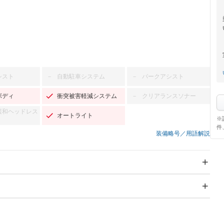
シスト
自動駐車システム
パークアシスト
－
－
ボディ
衝突被害軽減システム
クリアランスソナー
－
緩和ヘッドレス
オートライト
※
件
装備略号／用語解説
スライドドア
サンルーフ
－
－
Wエアコン
リフトアップ
－
－
TV：フルセグ
パワーステアリング
パワーウィンドウ