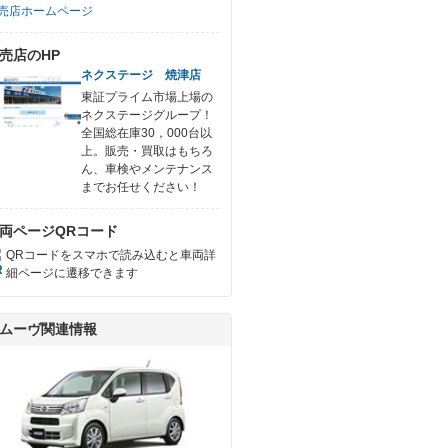
売店ホームページ
売店のHP
ネクステージ 焼津店
東証プライム市場上場の
ネクステージグループ！
全国総在庫30，000台以
上。販売・買取はもちろ
ん、車検やメンテナンス
までお任せください！
両ページQRコード
QRコードをスマホで読み込むと車両詳
細ページに遷移できます
ムーヴ関連情報