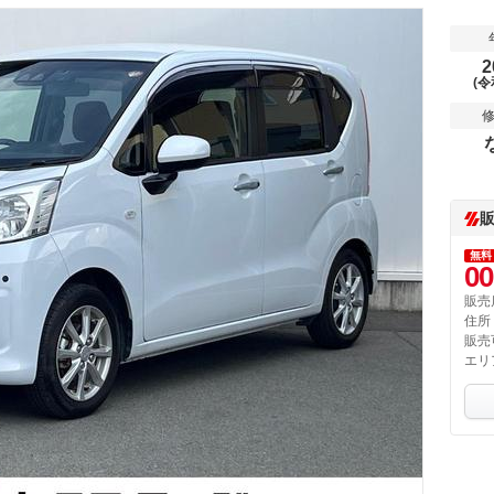
2
(令
無料
00
販売
住所
販売
エリ