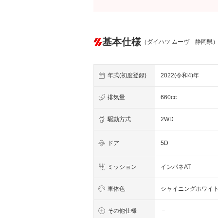
基本仕様
（ダイハツ ムーヴ 静岡県
年式(初度登録)
2022(令和4)年
排気量
660cc
駆動方式
2WD
ドア
5D
ミッション
インパネAT
車体色
シャイニングホワイ
その他仕様
－