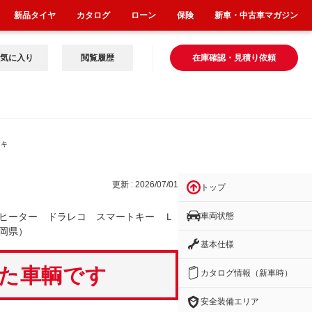
新品タイヤ
カタログ
ローン
保険
新車・中古車マガジン
気に入り
閲覧履歴
在庫確認・見積り依頼
トキ
更新 : 2026/07/01
トップ
車両状態
ヒーター ドラレコ スマートキー Ｌ
岡県）
基本仕様
いた車輌です
カタログ情報（新車時）
安全装備エリア