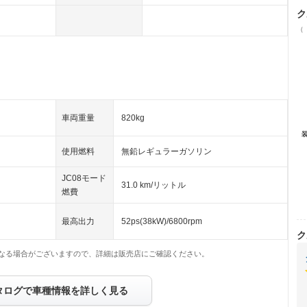
ク
（
車両重量
820kg
使用燃料
無鉛レギュラーガソリン
JC08モード
31.0 km/リットル
燃費
最高出力
52ps(38kW)/6800rpm
ク
なる場合がございますので、詳細は販売店にご確認ください。
タログで車種情報を詳しく見る