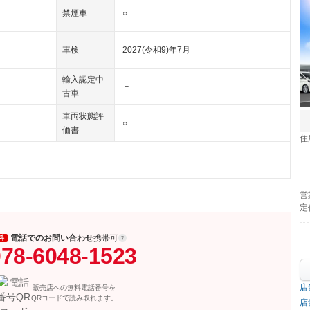
禁煙車
○
車検
2027(令和9)年7月
輸入認定中
－
古車
車両状態評
○
価書
住
営
定
電話でのお問い合わせ
携帯可
料
78-6048-1523
店
販売店への無料電話番号を
QRコードで読み取れます。
店