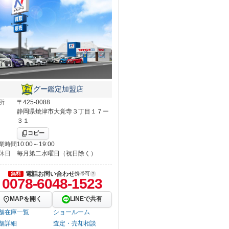
グー鑑定加盟店
所
〒425-0088
静岡県焼津市大覚寺３丁目１７ー
３１
コピー
業時間
10:00～19:00
休日
毎月第二水曜日（祝日除く）
電話お問い合わせ
無料
携帯可
0078-6048-1523
MAPを開く
LINEで共有
舗在庫一覧
ショールーム
舗詳細
査定・売却相談