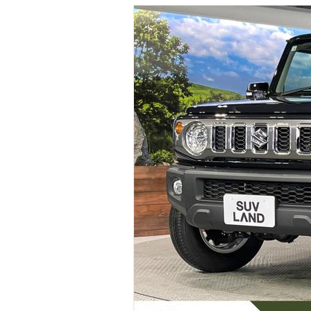
マガジン
車カタログ
自動車ローン
保険
レビュー
価格相場
教習所
用語集