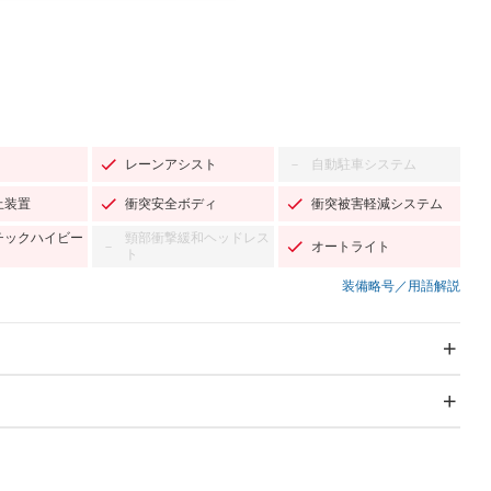
レーンアシスト
自動駐車システム
－
止装置
衝突安全ボディ
衝突被害軽減システム
チックハイビー
頸部衝撃緩和ヘッドレス
オートライト
－
ト
装備略号／用語解説
スライドドア
サンルーフ
－
－
Wエアコン
リフトアップ
－
－
TV
－
パワーステアリング
パワーウィンドウ