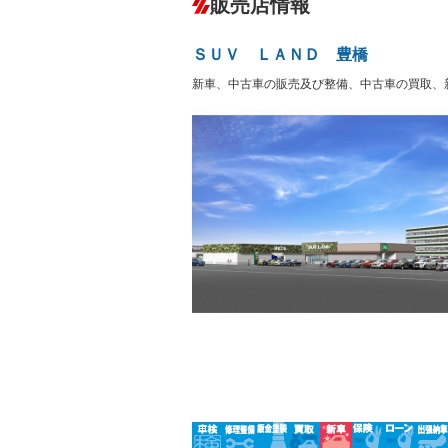
販売店情報
オーディオ
－
盗難防止システム
アイドリ
ヘッドライトウォッシャ
革シート
－
ＳＵＶ ＬＡＮＤ 豊橋
ー
Bluetooth接続
100V電源
－
－
新車、中古車の販売及び整備、中古車の買取、
LEDヘッドランプ
HID(キ
－
レンタカーアップ
展示・試
－
－
ETC
エアロ
－
－
ランフラットタイヤ
パワーシ
－
－
フルフラットシート
チップア
－
－
シートヒーター
ウォーク
－
フロントカメラ
シートエ
－
－
ルーフレール
エアサス
－
－