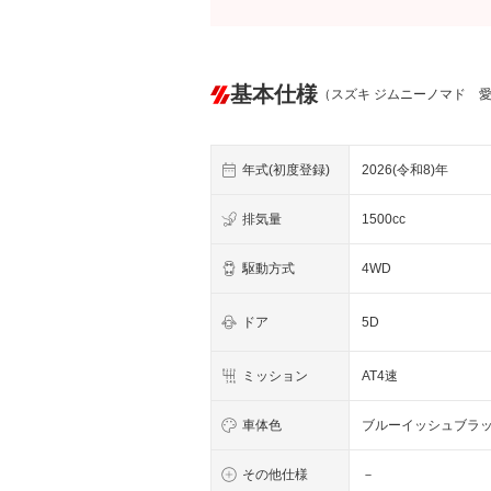
基本仕様
（スズキ ジムニーノマド 
年式(初度登録)
2026(令和8)年
排気量
1500cc
駆動方式
4WD
ドア
5D
ミッション
AT4速
車体色
ブルーイッシュブラ
その他仕様
－