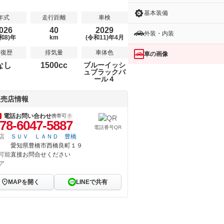
基本装備
年式
走行距離
車検
026
40
2029
外装・内装
和8)年
km
(令和11)年4月
修復歴
排気量
車体色
車の画像
なし
1500cc
ブルーイッシ
ュブラックパ
ール４
販売店情報
電話お問い合わせ
携帯可
78-6047-5887
電話番号QR
店
ＳＵＶ ＬＡＮＤ 豊橋
愛知県豊橋市西橋良町１９
可能
直接お問合せください
ア
MAPを開く
LINEで共有