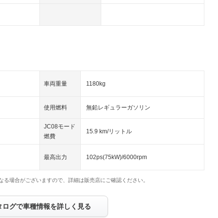
車両重量
1180kg
使用燃料
無鉛レギュラーガソリン
JC08モード
15.9 km/リットル
燃費
最高出力
102ps(75kW)/6000rpm
なる場合がございますので、詳細は販売店にご確認ください。
タログで車種情報を詳しく見る