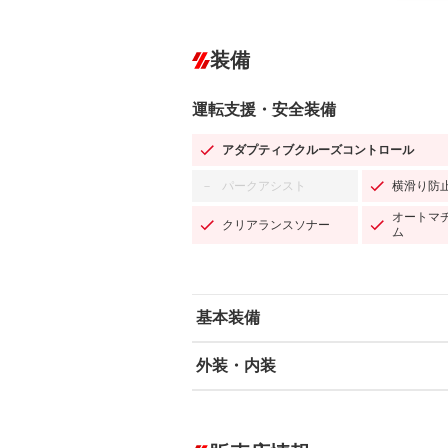
装備
運転支援・安全装備
アダプティブクルーズコントロール
パークアシスト
横滑り防
－
オートマ
クリアランスソナー
ム
基本装備
外装・内装
エアバッグ：運転席/助手席/サイド
ABS
エアコン
カーナビ
－
ダウンヒルアシストコントロール