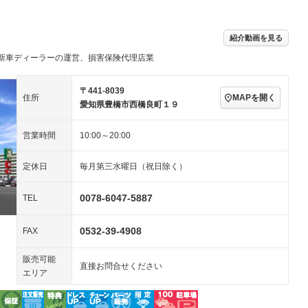
アルミホイール：15イ
－ビジュアル
－
ンチ
ングストップ
ドライブレコーダー
USB入力端子
－
－
ハーフレザーシート
キーレス
－
紹介動画を見る
クリーンディーゼル
センターデフロック
－
－
新車ディーラーの運営、損害保険代理店業
セノンライト)
ポータブルナビ
バックカメラ
－
－
乗車
電動格納ミラー
スマートキー
ローダウン
－
〒441-8039
MAPを開く
住所
装備略号／用語解説
愛知県豊橋市西橋良町１９
ート
3列シート
ベンチシート
－
－
営業時間
10:00～20:00
ップシート
オットマン
電動格納サードシート
－
－
スルー
後席モニター
電動リアゲート
－
－
定休日
毎月第三水曜日（祝日除く）
アコン
全周囲カメラ
サイドカメラ
－
－
0078-6047-5887
TEL
ペンション
0532-39-4908
FAX
装備略号／用語解説
販売可能
直接お問合せください
エリア