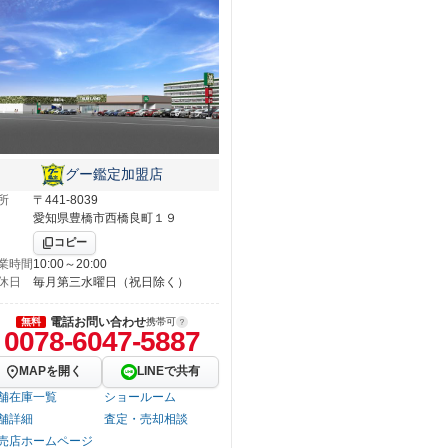
グー鑑定加盟店
所
〒441-8039
愛知県豊橋市西橋良町１９
コピー
業時間
10:00～20:00
休日
毎月第三水曜日（祝日除く）
電話お問い合わせ
無料
携帯可
0078-6047-5887
MAPを開く
LINEで共有
舗在庫一覧
ショールーム
舗詳細
査定・売却相談
売店ホームページ