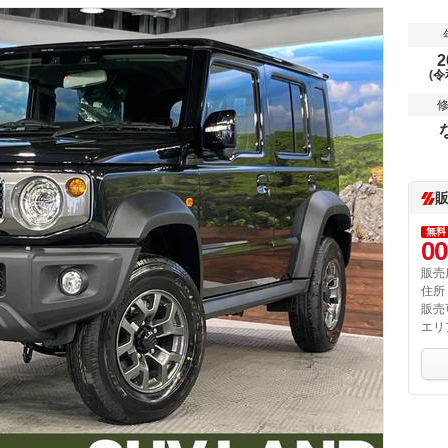
2
(令
無料
00
販売
住所
販売
エリ