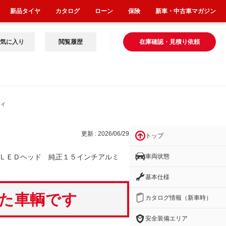
新品タイヤ
カタログ
ローン
保険
新車・中古車マガジン
気に入り
閲覧履歴
在庫確認・見積り依頼
５イ
更新 : 2026/06/29
トップ
車両状態
 ＬＥＤヘッド 純正１５インチアルミ
基本仕様
いた車輌です
カタログ情報（新車時）
安全装備エリア