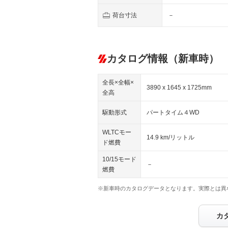
荷台寸法
－
カタログ情報（新車時）
全長×全幅×
3890 x 1645 x 1725mm
全高
駆動形式
パートタイム４WD
WLTCモー
14.9 km/リットル
ド燃費
10/15モード
－
燃費
※新車時のカタログデータとなります。実際とは異
カ