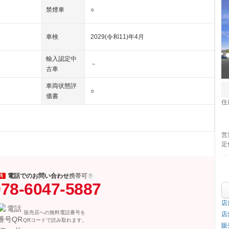
禁煙車
○
車検
2029(令和11)年4月
輸入認定中
－
古車
車両状態評
○
価書
住
営
定
電話でのお問い合わせ
携帯可
料
78-6047-5887
店
販売店への無料電話番号を
店
QRコードで読み取れます。
販