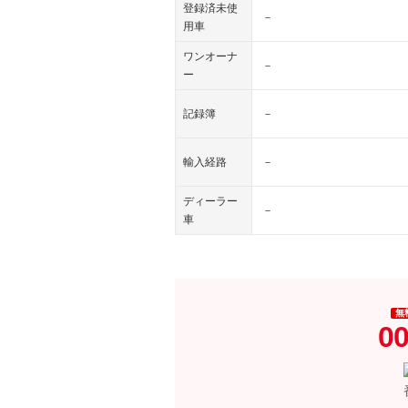
登録済未使
－
用車
ワンオーナ
－
ー
記録簿
－
輸入経路
－
ディーラー
－
車
無
00