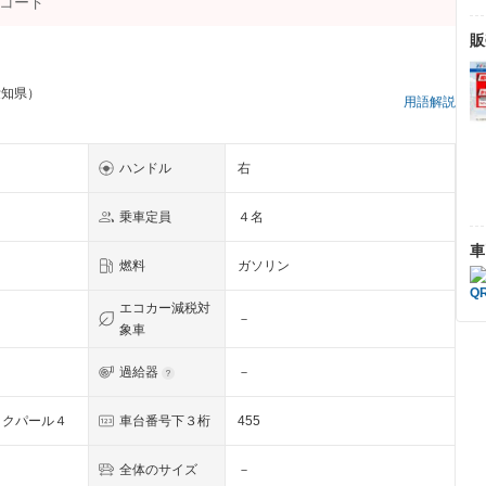
販
愛知県）
用語解説
ハンドル
右
乗車定員
４名
車
燃料
ガソリン
エコカー減税対
－
象車
過給器
－
ックパール４
車台番号下３桁
455
全体のサイズ
－