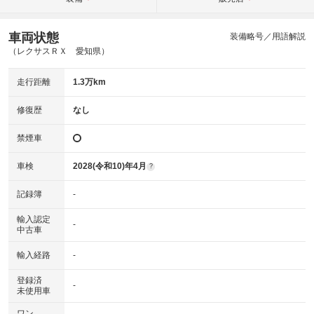
車両状態
装備略号／用語解説
（レクサスＲＸ 愛知県）
走行距離
1.3万km
修復歴
なし
禁煙車
車検
2028(令和10)年4月
?
記録簿
-
輸入認定
-
中古車
輸入経路
-
登録済
-
未使用車
ワン