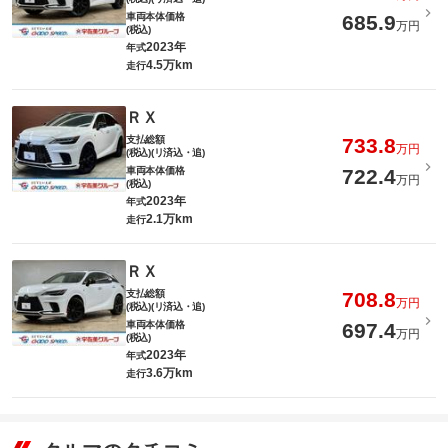
車両本体価格
685.9
万円
(税込)
2023年
年式
4.5万km
走行
ＲＸ
支払総額
733.8
万円
(税込)(リ済込・追)
車両本体価格
722.4
万円
(税込)
2023年
年式
2.1万km
走行
ＲＸ
支払総額
708.8
万円
(税込)(リ済込・追)
車両本体価格
697.4
万円
(税込)
2023年
年式
3.6万km
走行