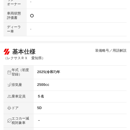
-
オーナー
車両状態
評価書
ディーラ
-
ー車
基本仕様
装備略号／用語解説
（レクサスＲＸ 愛知県）
年式（初度
2025(令和7)年
登録）
排気量
2500cc
乗車定員
５名
ドア
5D
エコカー減
－
税対象車