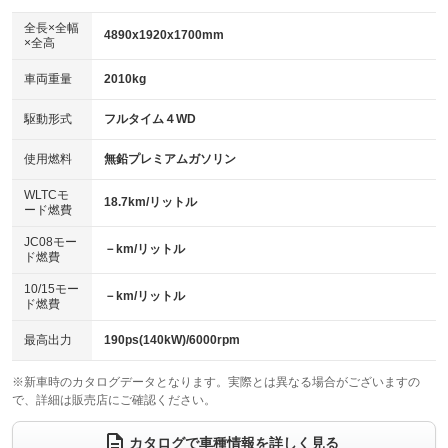
ダウンヒルアシストコントロール
アルミホイール：21インチ
：装備なし
：装備あり
全長×全幅
4890x1920x1700mm
×全高
パワーウィンドウ
盗難防止システム
革シート
ハーフレザーシート
：装備あり
：装備あり
：装備あり
：装備なし
車両重量
2010kg
アイドリングストップ
ドライブレコーダー
キーレス
LEDヘッドランプ
：装備あり
：装備あり
：装備あり
：装備あり
USB入力端子
Bluetooth接続
駆動形式
フルタイム４WD
HID(キセノンライト)
ポータブルナビ
：装備あり
：装備あり
：装備なし
：装備なし
100V電源
クリーンディーゼル
バックカメラ
ETC2.0
使用燃料
無鉛プレミアムガソリン
：装備あり
：装備なし
：装備あり
：装備あり
センターデフロック
エアロ
スマートキー
：装備なし
WLTCモ
：装備なし
：装備あり
18.7km/リットル
ード燃費
レンタカーアップ
展示・試乗車
ローダウン
ランフラットタイヤ
：装備なし
：装備なし
：装備なし
：装備なし
JC08モー
－km/リットル
ド燃費
電動格納ミラー
パワーシート
3列シート
：装備あり
：装備あり
：装備なし
10/15モー
装備略号／用語解説
－km/リットル
ベンチシート
フルフラットシート
ド燃費
：装備なし
：装備なし
チップアップシート
オットマン
：装備なし
：装備なし
最高出力
190ps(140kW)/6000rpm
電動格納サードシート
シートヒーター
：装備なし
：装備あり
※新車時のカタログデータとなります。実際とは異なる場合がございますの
で、詳細は販売店にご確認ください。
ウォークスルー
後席モニター
：装備なし
：装備なし
電動リアゲート
フロントカメラ
カタログで車種情報を詳しく見る
：装備あり
：装備あり