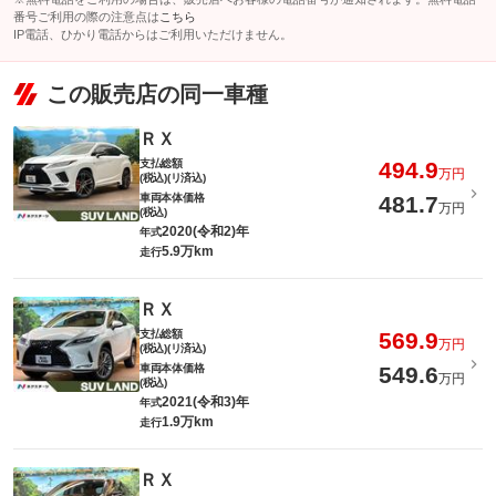
番号ご利用の際の注意点は
こちら
IP電話、ひかり電話からはご利用いただけません。
この販売店の同一車種
ＲＸ
支払総額
494.9
万円
(税込)(リ済込)
車両本体価格
481.7
万円
(税込)
2020(令和2)年
年式
5.9万km
走行
ＲＸ
支払総額
569.9
万円
(税込)(リ済込)
車両本体価格
549.6
万円
(税込)
2021(令和3)年
年式
1.9万km
走行
ＲＸ