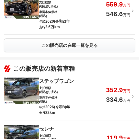
支払総額
559.9
万円
(税込)(リ済込)
車両本体価格
546.6
万円
(税込)
2020(令和2)年
年式
3.6万km
走行
この販売店の在庫一覧を見る
この販売店の新着車種
ステップワゴン
支払総額
352.9
万円
(税込)(リ済込)
車両本体価格
334.6
万円
(税込)
2026(令和8)年
年式
22km
走行
セレナ
支払総額
119.9
万円