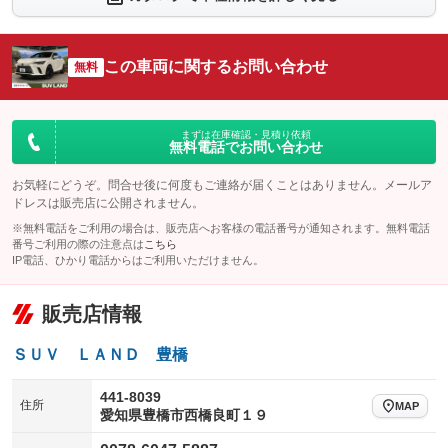
シートエアコン
全周囲カメラ
：装備あり
：装備あり
サイドカメラ
ルーフレール
この車両に関するお問い合わせ
：装備あり
無料
：装備あり
エアサスペンション
ヘッドライトウォッシャー
：装備なし
：装備あり
装備略号／用語解説
まずは在庫確認・見積り依頼
無料電話でお問い合わせ
お気軽にどうぞ。問合せ後に何度もご連絡が届くことはありません。メールア
ドレスは販売店に公開されません。
※無料電話をご利用の場合は、販売店へお客様の電話番号が通知されます。無料電話
番号ご利用の際の注意点は
こちら
IP電話、ひかり電話からはご利用いただけません。
販売店情報
ＳＵＶ ＬＡＮＤ 豊橋
441-8039
住所
MAP
愛知県豊橋市西橋良町１９