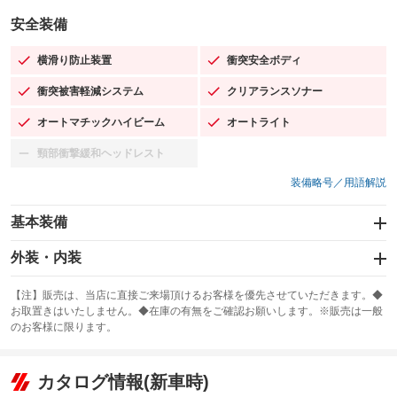
安全装備
横滑り防止装置
衝突安全ボディ
：装備あり
：装備あり
衝突被害軽減システム
クリアランスソナー
：装備あり
：装備あり
オートマチックハイビーム
オートライト
：装備あり
：装備あり
頸部衝撃緩和ヘッドレスト
：装備なし
装備略号／用語解説
基本装備
エアバッグ：運転席/助手席/サイド
外装・内装
：装備あり
スライドドア
カーナビ：メモリーナビ他
：装備なし
：装備あり
【注】販売は、当店に直接ご来場頂けるお客様を優先させていただきます。◆
お取置きはいたしません。◆在庫の有無をご確認お願いします。※販売は一般
サンルーフ
ABS
TV：フルセグ
：装備あり
：装備あり
：装備あり
のお客様に限ります。
エアコン
Wエアコン
オーディオ：ミュージックプレイヤー接続可／ミュージックサーバー
：装備あり
：装備なし
：装備あり
リフトアップ
パワーステアリング
カタログ情報(新車時)
ビジュアル
：装備なし
：装備あり
：装備なし