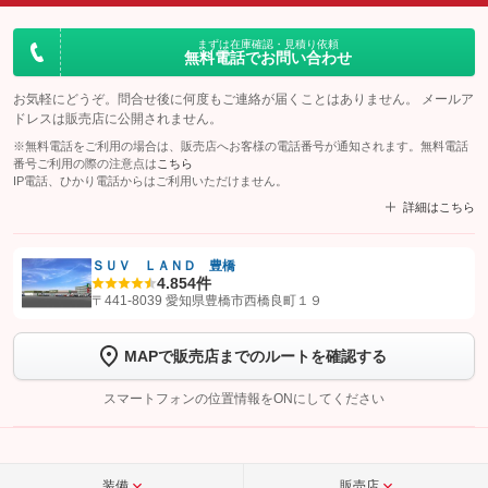
まずは在庫確認・見積り依頼
無料電話でお問い合わせ
お気軽にどうぞ。問合せ後に何度もご連絡が届くことはありません。 メールア
ドレスは販売店に公開されません。
※無料電話をご利用の場合は、販売店へお客様の電話番号が通知されます。無料電話
番号ご利用の際の注意点は
こちら
IP電話、ひかり電話からはご利用いただけません。
詳細はこちら
ＳＵＶ ＬＡＮＤ 豊橋
4.8
54件
【STEP1】
認証画面でグーネットを友だち追加してから「許可する」ボタンを押
〒441-8039 愛知県豊橋市西橋良町１９
します
MAPで販売店までのルートを確認する
【STEP2】
トーク画面で
ボタンをタップして問い合わせを
完了してください。
スマートフォンの位置情報をONにしてください
こちら
装備
販売店