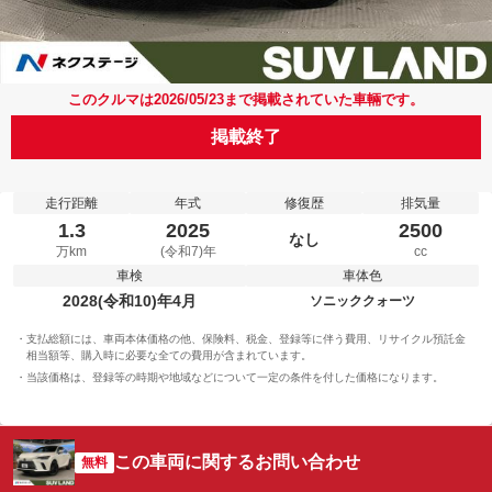
このクルマは2026/05/23まで掲載されていた車輛です。
掲載終了
走行距離
年式
修復歴
排気量
1.3
2025
2500
なし
万km
(令和7)年
cc
車検
車体色
2028(令和10)年4月
ソニッククォーツ
支払総額には、車両本体価格の他、保険料、税金、登録等に伴う費用、リサイクル預託金
相当額等、購入時に必要な全ての費用が含まれています。
当該価格は、登録等の時期や地域などについて一定の条件を付した価格になります。
この車両に関するお問い合わせ
無料