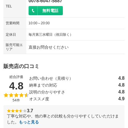
0078-6047-5887
TEL
無料電話
営業時間
10:00～20:00
定休日
毎月第三水曜日（祝日除く）
販売可能エ
直接お問合せください
リア
販売店の口コミ
総合評価
4.8
お問い合わせ（見積り）
（5点満点中）
4.8
4.8
納車までの対応
4.8
説明の分かりやすさ
4.9
オススメ度
54件
3.7
丁寧な対応や、他の車との比較も分かりやすくしていただけま
した。
もっと見る