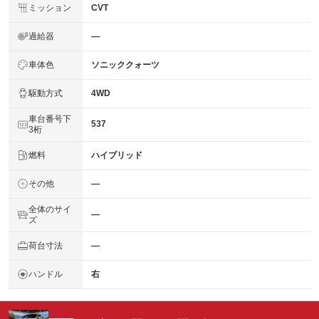
ミッション
CVT
過給器
―
車体色
ソニッククォーツ
駆動方式
4WD
車台番号下
537
3桁
燃料
ハイブリッド
その他
―
全体のサイ
―
ズ
荷台寸法
―
ハンドル
右