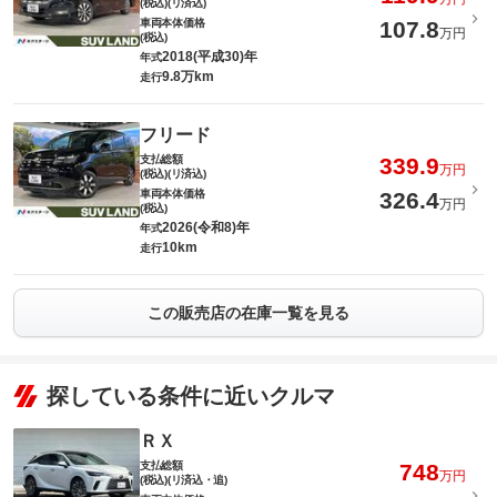
(税込)(リ済込)
車両本体価格
107.8
万円
(税込)
2018(平成30)年
年式
9.8万km
走行
フリード
支払総額
339.9
万円
(税込)(リ済込)
車両本体価格
326.4
万円
(税込)
2026(令和8)年
年式
10km
走行
この販売店の在庫一覧を見る
探している条件に近いクルマ
ＲＸ
支払総額
748
万円
(税込)(リ済込・追)