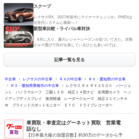
スクープ
レクサスRX、2027年前半にマイナーチェンジか。PHEVは
次世代システムに換装へ！
新型車比較・ライバル車対決
6月に入り、夏のレジャーシーズンが近づいてきた。次期
クルマ選びでSUVを探しているひとも多いのでは…
記事一覧を見る
中古車
レクサスの中古車
ＲＸの中古車
ＲＸ・愛知県の中古車
ＲＸ・愛知県豊橋市の中古車
レクサス ＲＸ ＲＸ３５０ｈ バージョ
ンＬ パノラマルーフ 三眼ＬＥＤ 純正１４型ナビ 全周囲カメラ ヘッ
ドアップディスプレイ 衝突軽減 レーダークルーズ 純正２１インチＡ
Ｗ ブラインドスポットモニター ＥＴＣ ドライブレコーダー
車買取・車査定はグーネット買取 営業電
話なし
【日本最大級の加盟店数】約30万のデータから予