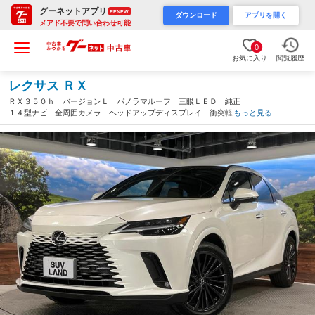
グーネットアプリ
RENEW
ダウンロード
アプリを開く
メアド不要で問い合わせ可能
0
お気に入り
閲覧履歴
レクサス ＲＸ
ＲＸ３５０ｈ バージョンＬ パノラマルーフ 三眼ＬＥＤ 純正
１４型ナビ 全周囲カメラ ヘッドアップディスプレイ 衝突軽
もっと見る
減 レーダークルーズ 純正２１インチＡＷ ブラインドスポット
モニター ＥＴＣ ドライブレコーダー（愛知県）