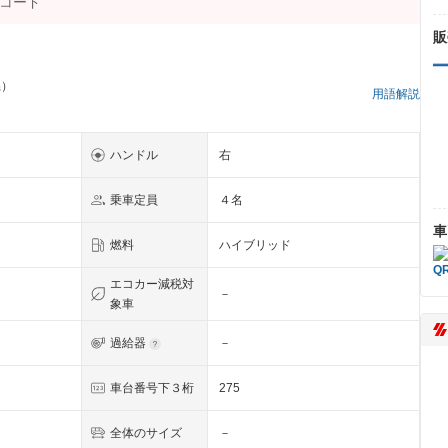
販
県）
用語解説
ハンドル
右
乗車定員
４名
車
燃料
ハイブリッド
エコカー減税対
－
象車
過給器
－
ク
車台番号下３桁
275
全体のサイズ
－