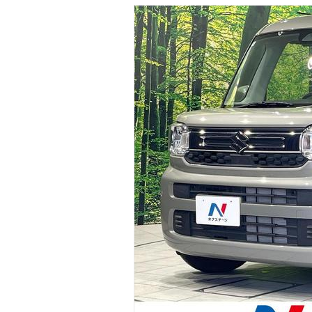
マガジン
車カタログ
自動車ローン
保険
レビュー
価格相場
教習所
用語集