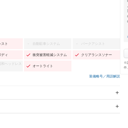
シスト
自動駐車システム
パークアシスト
－
－
ボディ
衝突被害軽減システム
クリアランスソナー
※
緩和ヘッドレス
オートライト
件
装備略号／用語解説
スライドドア：両面電動
サンルーフ
－
Wエアコン
リフトアップ
－
－
TV
－
パワーステアリング
パワーウィンドウ