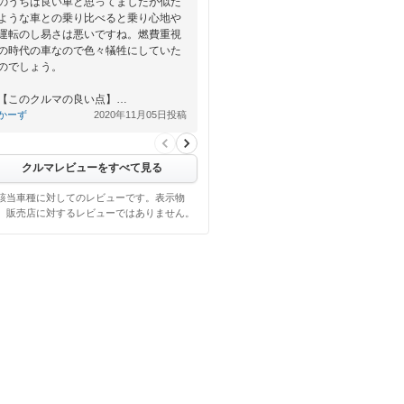
のうちは良い車と思ってましたが似た
ような車との乗り比べると乗り心地や
運転のし易さは悪いですね。燃費重視
の時代の車なので色々犠牲にしていた
のでしょう。
【このクルマの良い点】…
かーず
2020年11月05日投稿
クルマレビューをすべて見る
該当車種に対してのレビューです。表示物
、販売店に対するレビューではありません。