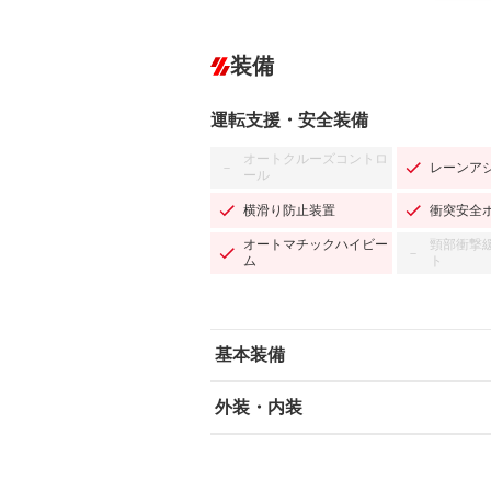
装備
運転支援・安全装備
オートクルーズコントロ
レーンア
－
ール
横滑り防止装置
衝突安全
オートマチックハイビー
頸部衝撃
－
ム
ト
基本装備
外装・内装
エアバッグ：運転席/助手席/サイド
ABS
エアコン
カーナビ
－
ダウンヒルアシストコントロール