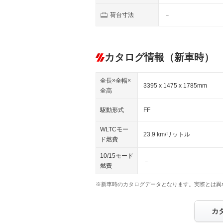
荷台寸法
－
カタログ情報（新車時）
全長×全幅×
3395 x 1475 x 1785mm
全高
駆動形式
FF
WLTCモー
23.9 km/リットル
ド燃費
10/15モード
－
燃費
※新車時のカタログデータとなります。実際とは異
カ