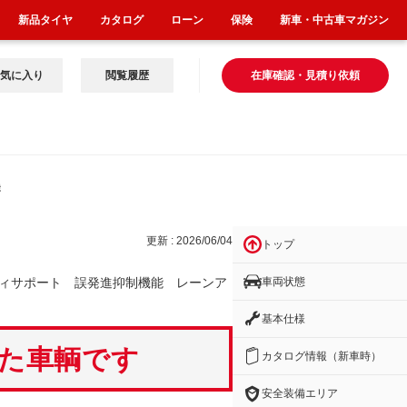
新品タイヤ
カタログ
ローン
保険
新車・中古車マガジン
気に入り
閲覧履歴
在庫確認・見積り依頼
機能
更新 : 2026/06/04
トップ
車両状態
ィサポート 誤発進抑制機能 レーンア
基本仕様
いた車輌です
カタログ情報（新車時）
安全装備エリア