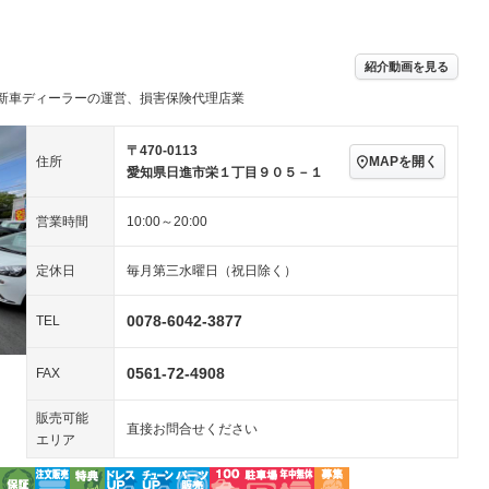
－ビジュアル
アルミホイール
－
－
ングストップ
ドライブレコーダー
USB入力端子
－
ハーフレザーシート
キーレス
－
紹介動画を見る
クリーンディーゼル
センターデフロック
－
－
セノンライト)
ポータブルナビ
バックカメラ
新車ディーラーの運営、損害保険代理店業
－
－
乗車
電動格納ミラー
スマートキー
ローダウン
－
〒470-0113
MAPを開く
住所
装備略号／用語解説
愛知県日進市栄１丁目９０５－１
ート
3列シート
ベンチシート
－
ップシート
オットマン
電動格納サードシート
－
－
営業時間
10:00～20:00
スルー
後席モニター
電動リアゲート
－
－
定休日
毎月第三水曜日（祝日除く）
アコン
全周囲カメラ
サイドカメラ
－
－
0078-6042-3877
TEL
ペンション
0561-72-4908
FAX
装備略号／用語解説
販売可能
直接お問合せください
エリア