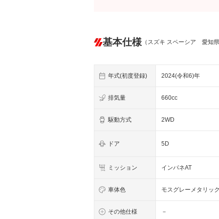
基本仕様
（スズキ スペーシア 愛知
年式(初度登録)
2024(令和6)年
排気量
660cc
駆動方式
2WD
ドア
5D
ミッション
インパネAT
車体色
モスグレーメタリッ
その他仕様
－