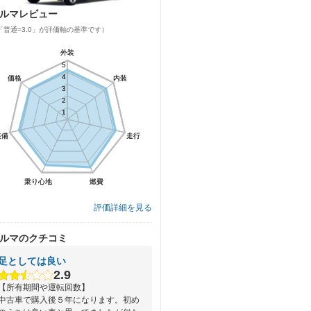
ルマレビュー
「普通=3.0」が評価軸の基準です）
外装
外装
5
5
4
4
価格
価格
内装
内装
3
3
2
2
1
1
装備
装備
走行
走行
乗り心地
乗り心地
燃費
燃費
評価詳細を見る
ルマのクチコミ
足としては良い
2.9
【所有期間や運転回数】
中古車で購入後５年になります。初め