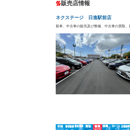
－
販売店情報
オーディオ
－
盗難防止システム
アイドリ
ヘッドライトウォッシャ
革シート
－
－
ー
ネクステージ 日進駅前店
Bluetooth接続
100V電源
－
－
LEDヘッドランプ
HID(キ
新車、中古車の販売及び整備、中古車の買取、
－
レンタカーアップ
展示・試
－
－
ETC
エアロ
－
－
ランフラットタイヤ
パワーシ
－
－
フルフラットシート
チップア
－
－
シートヒーター
ウォーク
－
フロントカメラ
シートエ
－
－
ルーフレール
エアサス
－
－