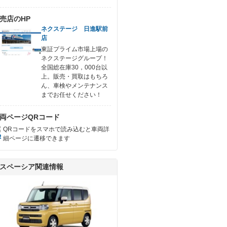
売店のHP
ネクステージ 日進駅前
店
東証プライム市場上場の
ネクステージグループ！
全国総在庫30，000台以
上。販売・買取はもちろ
ん、車検やメンテナンス
までお任せください！
両ページQRコード
QRコードをスマホで読み込むと車両詳
細ページに遷移できます
スペーシア関連情報