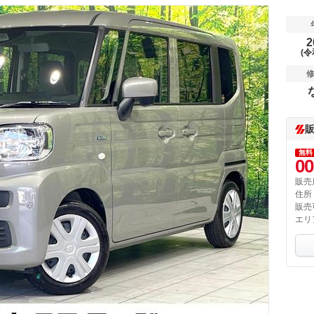
2
(令
無料
00
販売
住所
販売
エリ