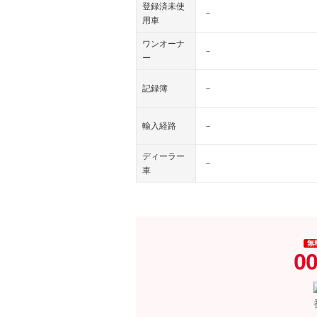
登録済未使
－
用車
ワンオーナ
－
ー
記録簿
－
輸入経路
－
ディーラー
－
車
無
00