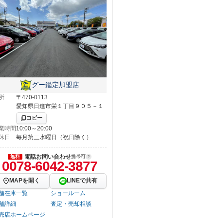
グー鑑定加盟店
所
〒470-0113
愛知県日進市栄１丁目９０５－１
コピー
業時間
10:00～20:00
休日
毎月第三水曜日（祝日除く）
電話お問い合わせ
無料
携帯可
0078-6042-3877
MAPを開く
LINEで共有
舗在庫一覧
ショールーム
舗詳細
査定・売却相談
売店ホームページ