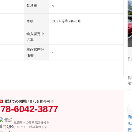
禁煙車
○
車検
2027(令和9)年6月
輸入認定中
－
古車
車両状態評
○
価書
住
営
定
電話でのお問い合わせ
携帯可
料
78-6042-3877
店
販売店への無料電話番号を
店
QRコードで読み取れます。
販