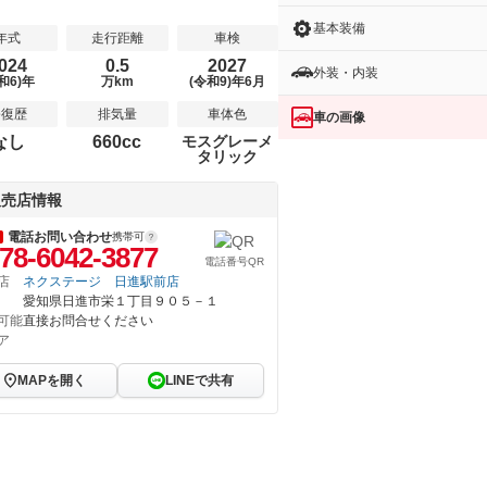
基本装備
年式
走行距離
車検
024
0.5
2027
外装・内装
和6)年
万km
(令和9)年6月
修復歴
排気量
車体色
車の画像
なし
660cc
モスグレーメ
タリック
販売店情報
電話お問い合わせ
携帯可
78-6042-3877
電話番号QR
店
ネクステージ 日進駅前店
愛知県日進市栄１丁目９０５－１
可能
直接お問合せください
ア
MAPを開く
LINEで共有