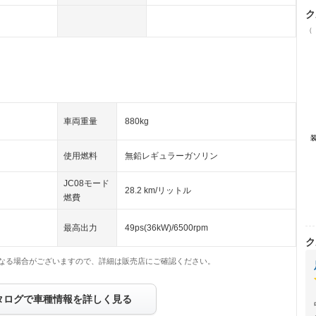
ク
（
車両重量
880kg
使用燃料
無鉛レギュラーガソリン
JC08モード
28.2 km/リットル
燃費
最高出力
49ps(36kW)/6500rpm
ク
なる場合がございますので、詳細は販売店にご確認ください。
タログで車種情報を詳しく見る