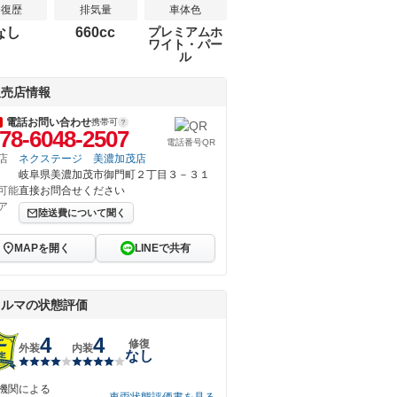
修復歴
排気量
車体色
なし
660cc
プレミアムホ
ワイト・パー
ル
販売店情報
電話お問い合わせ
携帯可
78-6048-2507
電話番号QR
店
ネクステージ 美濃加茂店
岐阜県美濃加茂市御門町２丁目３－３１
可能
直接お問合せください
ア
陸送費について聞く
MAPを開く
LINEで共有
クルマの状態評価
4
4
修復
外装
内装
なし
機関による