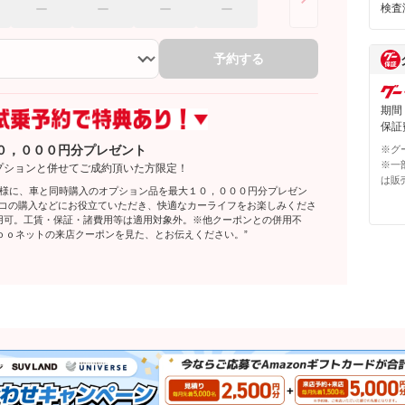
検査
予約する
期間
保証費
０，０００円分プレゼント
※グ
※一
プションと併せてご成約頂いた方限定！
は販
客様に、車と同時購入のオプション品を最大１０，０００円分プレゼン
レコの購入などにお役立ていただき、快適なカーライフをお楽しみくださ
利用可。工賃・保証・諸費用等は適用対象外。※他クーポンとの併用不
ｏｏネットの来店クーポンを見た、とお伝えください。”