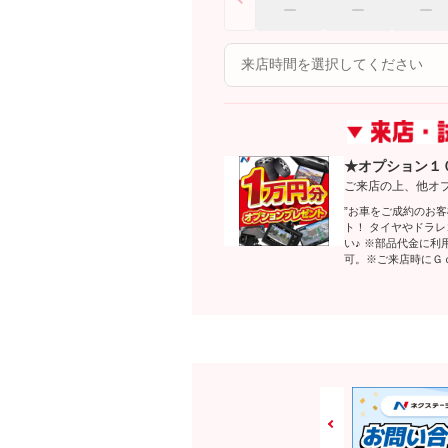
★オプション１
ご来店の上、他オ
”お車をご成約のお
ト！ タイヤやドラ
い♪ ※部品代金に
可。※ご来店時にＧ