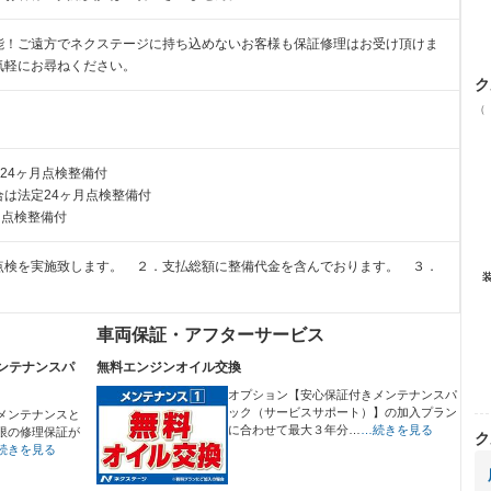
能！ご遠方でネクステージに持ち込めないお客様も保証修理はお受け頂けま
気軽にお尋ねください。
ク
（
24ヶ月点検整備付
は法定24ヶ月点検整備付
月点検整備付
点検を実施致します。 ２．支払総額に整備代金を含んでおります。 ３．
車両保証・アフターサービス
ンテナンスパ
無料エンジンオイル交換
オプション【安心保証付きメンテナンスパ
ック（サービスサポート）】の加入プラン
メンテナンスと
に合わせて最大３年分…
…続きを見る
限の修理保証が
ク
続きを見る