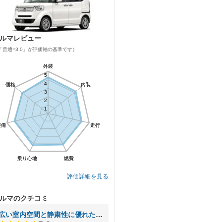
ルマレビュー
「普通=3.0」が評価軸の基準です）
外装
外装
5
5
4
4
価格
価格
内装
内装
3
3
2
2
1
1
装備
装備
走行
走行
乗り心地
乗り心地
燃費
燃費
評価詳細を見る
ルマのクチコミ
広い室内空間と静粛性に優れた軽自動車