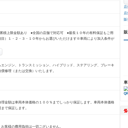
店
店
販
販
累積上限金額あり ●全国の店舗で対応可 ●最長１０年の有料保証もご用
項目）１・２・３・１０年からお選びいただけます※車両により加入条件が
らエンジン、トランスミッション、ハイブリッド、ステアリング、ブレーキ
無償修理（または交換）いたします。
車
修理金額は車両本体価格の１００％までしっかり保証します。車両本体価格
円まで保証します。
、お客様の費用負担は一切ございません。