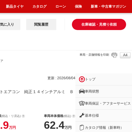
新品タイヤ
カタログ
ローン
保険
新車・中古車マガジン
気に入り
閲覧履歴
在庫確認・見積り依頼
車両・店舗情報を印刷
A4
チア
更新 : 2026/08/04
トップ
車両状態
トエアコン 純正１４インチアルミ Ｂ
車両保証・アフターサービス
基本仕様
額
車両本体価格
(税込・リ済込)
(税込)
.9
62.4
カタログ情報（新車時）
万円
万円