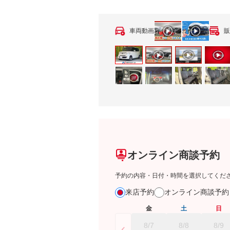
車両動画
販
オンライン商談予約
予約の内容・日付・時間を選択してくだ
来店予約
オンライン商談予
金
土
日
8/7
8/8
8/9