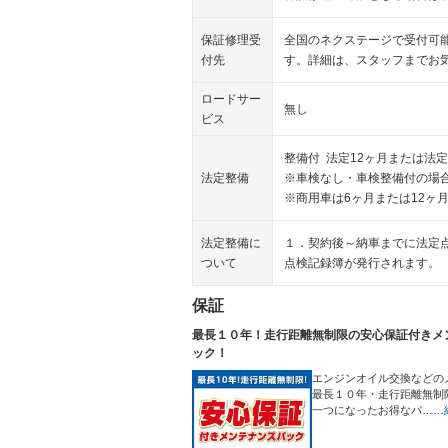
保証修理受
全国のネクステージで受付可
付先
す。詳細は、スタッフまでお
ロードサー
無し
ビス
整備付 法定12ヶ月または法定
法定整備
※車検なし・車検整備付の場合
※商用車は6ヶ月または12ヶ
法定整備に
１．契約後～納車までに法定
ついて
点検記録簿が発行されます。
保証
最長１０年！走行距離無制限の安心保証付きメ
ック！
エンジンオイル交換などの
最長１０年・走行距離無制
一つになったお得なパ…
…