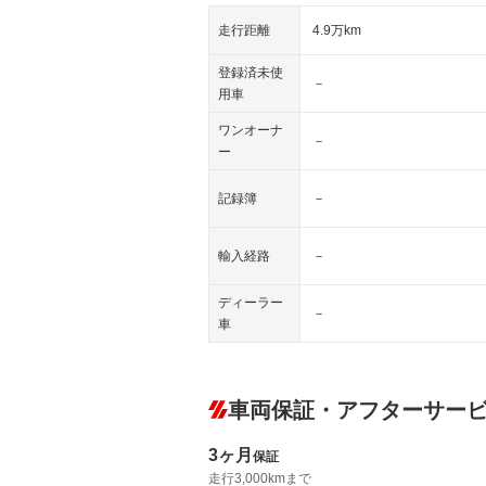
走行距離
4.9万km
登録済未使
－
用車
ワンオーナ
－
ー
記録簿
－
輸入経路
－
ディーラー
－
車
車両保証・アフターサー
3ヶ月
保証
走行3,000kmまで