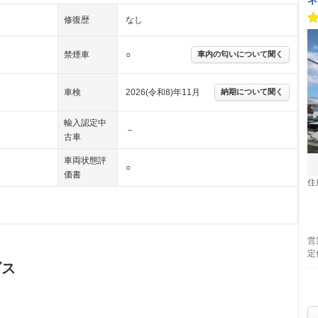
修復歴
なし
禁煙車
○
車内の匂いについて聞く
車検
2026(令和8)年11月
納期について聞く
輸入認定中
－
古車
車両状態評
○
価書
住
営
定
ビス