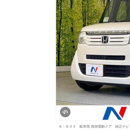
マガジン
車カタログ
自動車ローン
保険
レビュー
価格相場
教習所
用語集
Ｎ－ＢＯＸ 岐阜県 両側電動ドア 純正ナ