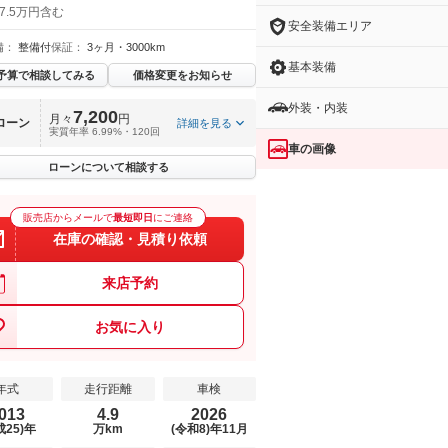
7.5万円含む
安全装備エリア
備：
整備付
保証：
3ヶ月・3000km
基本装備
予算で相談してみる
価格変更をお知らせ
外装・内装
7,200
月々
円
ローン
詳細を見る
実質年率 6.99%・120回
車の画像
ローンについて相談する
販売店からメールで
最短即日
にご連絡
在庫の確認・見積り依頼
来店予約
お気に入り
年式
走行距離
車検
013
4.9
2026
成25)年
万km
(令和8)年11月