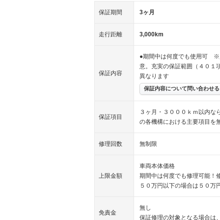
保証期間
3ヶ月
走行距離
3,000km
●期間中は何度でも使用可 ※
意。充実の保証範囲（４０１
保証内容
異なります
保証内容について問い合わせる
３ヶ月・３０００ｋｍ以内な
保証項目
の各機構における主要項目を
修理回数
無制限
車両本体価格
上限金額
期間中は何度でも修理可能！
５０万円以下の場合は５０万
無し
免責金
保証修理の対象となる場合は