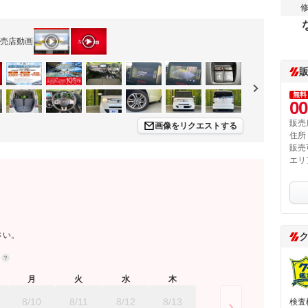
売店動画
無料
00
販売
画像をリクエストする
住所
販売
エリ
さい。
約
月
火
水
木
8/10
8/11
8/12
8/13
検査