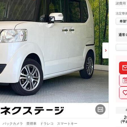
諸費用 
法定整
希望
通常
2
(平
ビ バックカメラ 禁煙車 ドラレコ スマートキー