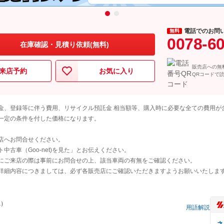
電話でのお問
無料
0078-6
在庫確認・見積り依頼(無料)
販売店への無
来店予約
お気に入り
QRコードで
金、登録等に伴う費用、リサイクル預託金 相当額等、購入時に必要な全ての費用が
一定の条件を付した価格になります。
店へお問合せください。
古車（Goo-net)を見た」とお伝えください。
にご来店の際は事前にお問合せの上、該当車両の有無をご確認ください。
詳細内容につきましては、必ず各販売店にご確認いただきますようお願いいたしま
県）
用語解説
ネ