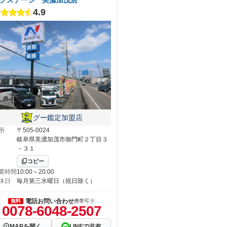
4.9
グー鑑定加盟店
所
〒505-0024
岐阜県美濃加茂市御門町２丁目３
－３１
コピー
業時間
10:00～20:00
休日
毎月第三水曜日（祝日除く）
電話お問い合わせ
無料
携帯可
0078-6048-2507
MAPを開く
LINEで共有