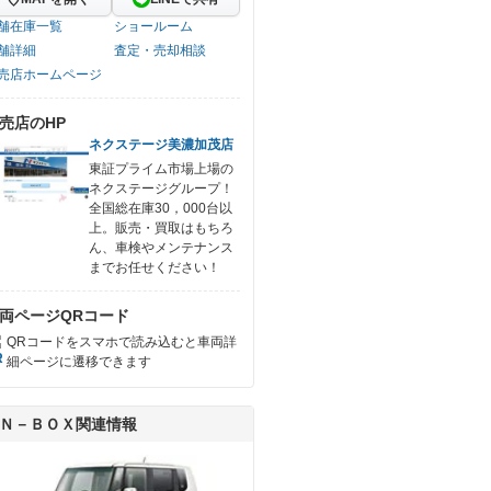
舗在庫一覧
ショールーム
舗詳細
査定・売却相談
売店ホームページ
売店のHP
ネクステージ美濃加茂店
東証プライム市場上場の
ネクステージグループ！
全国総在庫30，000台以
上。販売・買取はもちろ
ん、車検やメンテナンス
までお任せください！
両ページQRコード
QRコードをスマホで読み込むと車両詳
細ページに遷移できます
Ｎ－ＢＯＸ関連情報