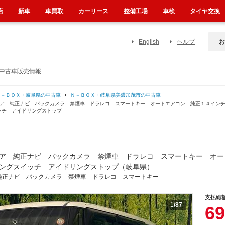
店
新車
車買取
カーリース
整備工場
車検
タイヤ交換
English
ヘルプ
お
の中古車販売情報
Ｎ－ＢＯＸ・岐阜県の中古車
Ｎ－ＢＯＸ・岐阜県美濃加茂市の中古車
ドア 純正ナビ バックカメラ 禁煙車 ドラレコ スマートキー オートエアコン 純正１４イン
ッチ アイドリングストップ
ア 純正ナビ バックカメラ 禁煙車 ドラレコ スマートキー オー
ングスイッチ アイドリングストップ（岐阜県）
純正ナビ バックカメラ 禁煙車 ドラレコ スマートキー
支払総
1
/87
69