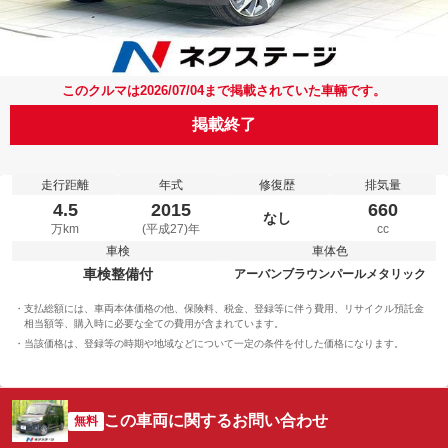
このクルマは2026/07/04まで掲載されていた車輛です。
掲載終了
走行距離
年式
修復歴
排気量
4.5
2015
660
なし
万km
(平成27)年
cc
車検
車体色
車検整備付
アーバンブラウンパールメタリック
支払総額には、車両本体価格の他、保険料、税金、登録等に伴う費用、リサイクル預託金
相当額等、購入時に必要な全ての費用が含まれています。
当該価格は、登録等の時期や地域などについて一定の条件を付した価格になります。
この車両に関するお問い合わせ
無料