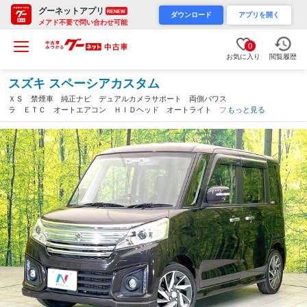
グーネットアプリ
RENEW
ダウンロード
アプリを開く
メアド不要で問い合わせ可能
0
お気に入り
閲覧履歴
スズキ スペーシアカスタム
ＸＳ 禁煙車 純正ナビ デュアルカメラサポート 両側パワス
ラ ＥＴＣ オートエアコン ＨＩＤヘッド オートライト フォ
もっと見る
グ シートヒーター サンシェード シートリフター スマートキ
ー 電動格納ミラー（静岡県）