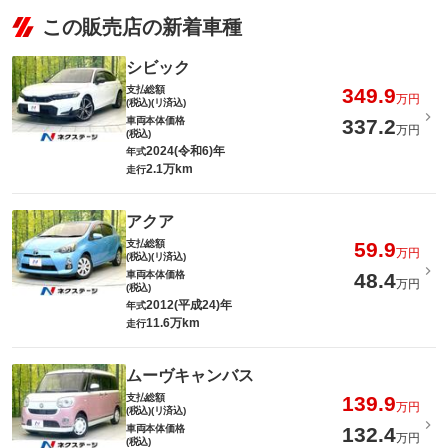
この販売店の新着車種
シビック
支払総額
349.9
万円
(税込)(リ済込)
車両本体価格
337.2
万円
(税込)
2024(令和6)年
年式
2.1万km
走行
アクア
支払総額
59.9
万円
(税込)(リ済込)
車両本体価格
48.4
万円
(税込)
2012(平成24)年
年式
11.6万km
走行
ムーヴキャンバス
支払総額
139.9
万円
(税込)(リ済込)
車両本体価格
132.4
万円
(税込)