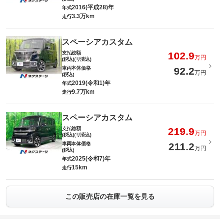
2016(平成28)年
年式
3.3万km
走行
スペーシアカスタム
支払総額
102.9
万円
(税込)(リ済込)
車両本体価格
92.2
万円
(税込)
2019(令和1)年
年式
9.7万km
走行
スペーシアカスタム
支払総額
219.9
万円
(税込)(リ済込)
車両本体価格
211.2
万円
(税込)
2025(令和7)年
年式
15km
走行
この販売店の在庫一覧を見る