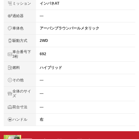
ミッション
インパネAT
過給器
―
車体色
アーバンブラウンパールメタリック
駆動方式
2WD
車台番号下
692
3桁
燃料
ハイブリッド
その他
―
全体のサイ
―
ズ
荷台寸法
―
ハンドル
右