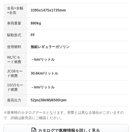
ダウンヒルアシストコントロール
アルミホイール：15インチ
：装備なし
：装備あり
全長×全幅
3395x1475x1735mm
×全高
パワーウィンドウ
盗難防止システム
革シート
ハーフレザーシート
：装備あり
：装備あり
：装備なし
：装備なし
車両重量
880kg
アイドリングストップ
ドライブレコーダー
キーレス
LEDヘッドランプ
：装備あり
：装備なし
：装備あり
：装備なし
USB入力端子
Bluetooth接続
駆動形式
FF
HID(キセノンライト)
ポータブルナビ
：装備なし
：装備なし
：装備あり
：装備なし
100V電源
クリーンディーゼル
バックカメラ
ETC
使用燃料
無鉛レギュラーガソリン
：装備なし
：装備なし
：装備なし
：装備あり
センターデフロック
エアロ
スマートキー
：装備なし
WLTCモ
：装備なし
：装備あり
－km/リットル
ード燃費
レンタカーアップ
展示・試乗車
ローダウン
ランフラットタイヤ
：装備なし
：装備なし
：装備なし
：装備なし
JC08モー
30.6km/リットル
ド燃費
電動格納ミラー
パワーシート
3列シート
：装備あり
：装備なし
：装備なし
10/15モー
装備略号／用語解説
－km/リットル
ベンチシート
フルフラットシート
ド燃費
：装備あり
：装備なし
チップアップシート
オットマン
：装備なし
：装備なし
最高出力
52ps(38kW)/6500rpm
電動格納サードシート
シートヒーター
：装備なし
：装備あり
※新車時のカタログデータとなります。実際とは異なる場合がございますの
で、詳細は販売店にご確認ください。
ウォークスルー
後席モニター
：装備なし
：装備なし
電動リアゲート
フロントカメラ
カタログで車種情報を詳しく見る
：装備なし
：装備なし