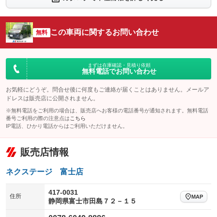
シートエアコン
全周囲カメラ
：装備なし
：装備なし
サイドカメラ
ルーフレール
この車両に関するお問い合わせ
：装備なし
無料
：装備なし
エアサスペンション
ヘッドライトウォッシャー
：装備なし
：装備なし
装備略号／用語解説
まずは在庫確認・見積り依頼
無料電話でお問い合わせ
お気軽にどうぞ。問合せ後に何度もご連絡が届くことはありません。メールア
ドレスは販売店に公開されません。
※無料電話をご利用の場合は、販売店へお客様の電話番号が通知されます。無料電話
番号ご利用の際の注意点は
こちら
IP電話、ひかり電話からはご利用いただけません。
販売店情報
ネクステージ 富士店
417-0031
住所
MAP
静岡県富士市田島７２－１５