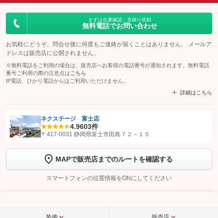
まずは在庫確認・見積り依頼
無料電話でお問い合わせ
お気軽にどうぞ。問合せ後に何度もご連絡が届くことはありません。 メールア
ドレスは販売店に公開されません。
※無料電話をご利用の場合は、販売店へお客様の電話番号が通知されます。無料電話
番号ご利用の際の注意点は
こちら
IP電話、ひかり電話からはご利用いただけません。
詳細はこちら
ネクステージ 富士店
4.9
603件
【STEP1】
認証画面でグーネットを友だち追加してから「許可する」ボタンを押
〒417-0031 静岡県富士市田島７２－１５
します
MAPで販売店までのルートを確認する
【STEP2】
トーク画面で
ボタンをタップして問い合わせを
完了してください。
スマートフォンの位置情報をONにしてください
こちら
装備
販売店