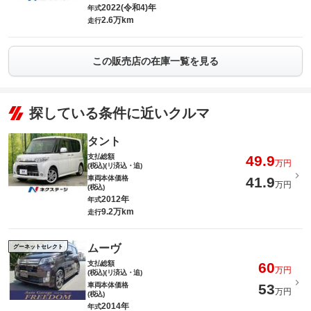
2022(令和4)年
年式
2.6万km
走行
この販売店の在庫一覧を見る
探している条件に近いクルマ
タント
支払総額
49.9
万円
(税込)(リ済込・追)
車両本体価格
41.9
万円
(税込)
2012年
年式
9.2万km
走行
ムーヴ
グーネットセレクト
支払総額
60
万円
(税込)(リ済込・追)
車両本体価格
53
万円
(税込)
2014年
年式