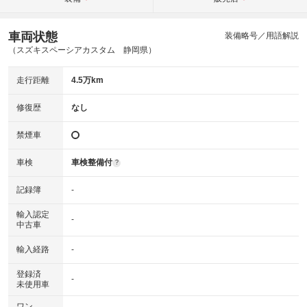
車両状態
装備略号／用語解説
（スズキスペーシアカスタム 静岡県）
走行距離
4.5万km
修復歴
なし
禁煙車
車検
車検整備付
?
記録簿
-
輸入認定
-
中古車
輸入経路
-
登録済
-
未使用車
ワン