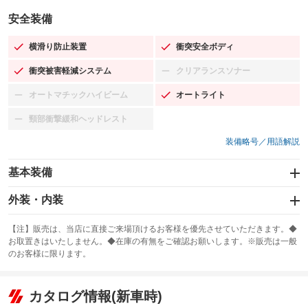
安全装備
横滑り防止装置
衝突安全ボディ
：装備あり
：装備あり
衝突被害軽減システム
クリアランスソナー
：装備あり
：装備なし
オートマチックハイビーム
オートライト
：装備なし
：装備あり
頸部衝撃緩和ヘッドレスト
：装備なし
装備略号／用語解説
基本装備
エアバッグ：運転席/助手席
外装・内装
：装備あり
スライドドア：両面電動
カーナビ：SDナビ
：装備あり
：装備あり
【注】販売は、当店に直接ご来場頂けるお客様を優先させていただきます。◆
お取置きはいたしません。◆在庫の有無をご確認お願いします。※販売は一般
サンルーフ
ABS
TV：ワンセグ
：装備なし
：装備あり
：装備あり
のお客様に限ります。
エアコン
Wエアコン
オーディオ：CDまたはCDチェンジャー
：装備あり
：装備なし
：装備あり
リフトアップ
パワーステアリング
カタログ情報(新車時)
ビジュアル
：装備なし
：装備あり
：装備なし