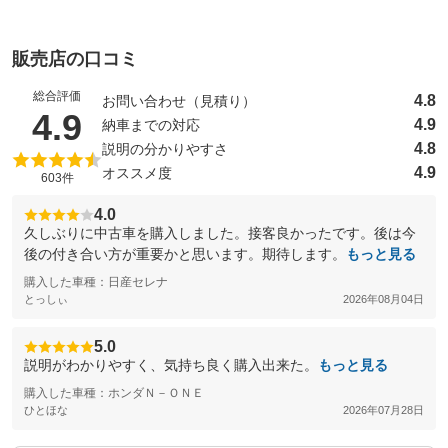
販売店の口コミ
総合評価
4.8
お問い合わせ（見積り）
（5点満点中）
4.9
4.9
納車までの対応
4.8
説明の分かりやすさ
4.9
オススメ度
603件
4.0
久しぶりに中古車を購入しました。接客良かったです。後は今
後の付き合い方が重要かと思います。期待します。
もっと見る
購入した車種：日産セレナ
とっしぃ
2026年08月04日
5.0
説明がわかりやすく、気持ち良く購入出来た。
もっと見る
購入した車種：ホンダＮ－ＯＮＥ
ひとほな
2026年07月28日