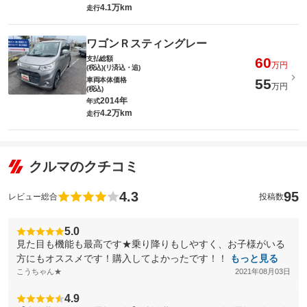
4.1万km
走行
ワゴンＲスティングレー
支払総額
60
万円
(税込)(リ済込・追)
車両本体価格
55
万円
(税込)
2014年
年式
4.2万km
走行
クルマのクチコミ
4.3
95
レビュー総合
投稿数
5.0
見た目も機能も最高です★乗り降りもしやすく、お子様がいる
方にもオススメです！購入してよかったです！！
もっと見る
こうちゃん★
2021年08月03日
4.9