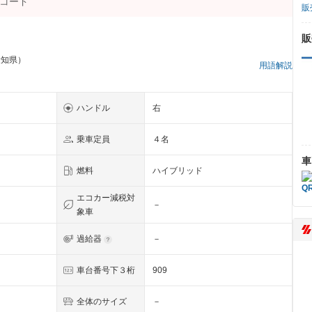
販
販
愛知県）
用語解説
ハンドル
右
乗車定員
４名
車
燃料
ハイブリッド
エコカー減税対
－
象車
過給器
－
ク
車台番号下３桁
909
全体のサイズ
－