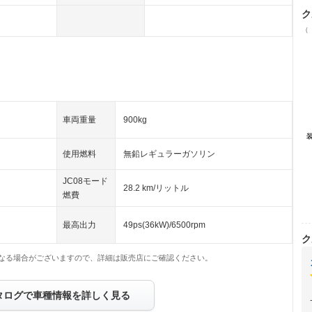
ク
（
車両重量
900kg
使用燃料
無鉛レギュラーガソリン
JC08モード
28.2 km/リットル
燃費
最高出力
49ps(36kW)/6500rpm
ク
なる場合がございますので、詳細は販売店にご確認ください。
タログで車種情報を詳しく見る