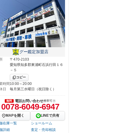
グー鑑定加盟店
所
〒470-2103
愛知県知多郡東浦町石浜行田１６
－５
コピー
業時間
10:00～20:00
休日
毎月第三水曜日（祝日除く）
電話お問い合わせ
無料
携帯可
0078-6049-6947
MAPを開く
LINEで共有
舗在庫一覧
ショールーム
舗詳細
査定・売却相談