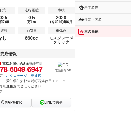
基本装備
年式
走行距離
車検
025
0.5
2028
外装・内装
和7)年
万km
(令和10)年6月
修復歴
排気量
車体色
車の画像
なし
660cc
モスグレーメ
タリック
販売店情報
電話お問い合わせ
携帯可
78-6049-6947
電話番号QR
店
ネクステージ 東浦店
愛知県知多郡東浦町石浜行田１６－５
可能
直接お問合せください
ア
MAPを開く
LINEで共有