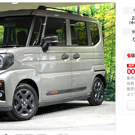
2
(令
無料
00
販売
住所
販売
エリ