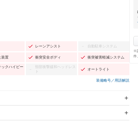
レーンアシスト
自動駐車システム
－
※
件
止装置
衝突安全ボディ
衝突被害軽減システム
チックハイビー
頸部衝撃緩和ヘッドレス
オートライト
－
ト
装備略号／用語解説
スライドドア：両面電動
サンルーフ
－
Wエアコン
リフトアップ
－
－
TV：フルセグ
パワーステアリング
パワーウィンドウ