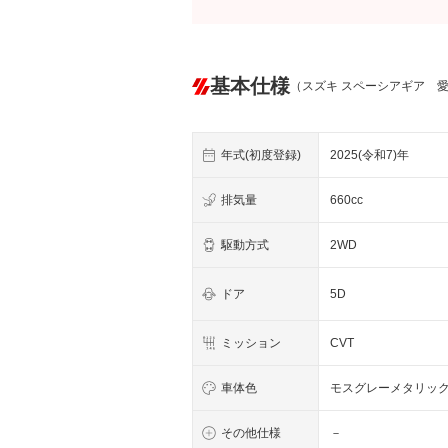
基本仕様
（スズキ スペーシアギア 
年式(初度登録)
2025(令和7)年
排気量
660cc
駆動方式
2WD
ドア
5D
ミッション
CVT
車体色
モスグレーメタリッ
その他仕様
－