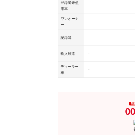
登録済未使
－
用車
ワンオーナ
－
ー
記録簿
－
輸入経路
－
ディーラー
－
車
無
00