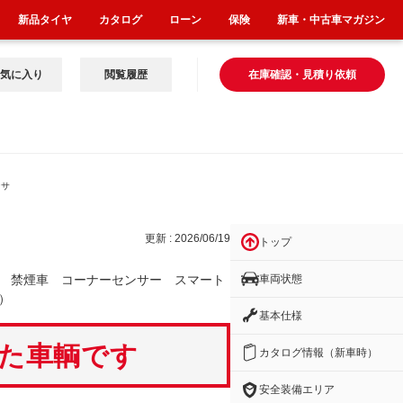
新品タイヤ
カタログ
ローン
保険
新車・中古車マガジン
気に入り
閲覧履歴
在庫確認・見積り依頼
ンサ
更新 : 2026/06/19
トップ
車両状態
 禁煙車 コーナーセンサー スマート
）
基本仕様
いた車輌です
カタログ情報（新車時）
安全装備エリア