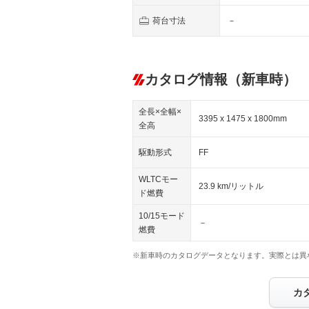
荷台寸法
－
カタログ情報（新車時）
全長×全幅×
3395 x 1475 x 1800mm
全高
駆動形式
FF
WLTCモー
23.9 km/リットル
ド燃費
10/15モード
－
燃費
※新車時のカタログデータとなります。実際とは異
カ