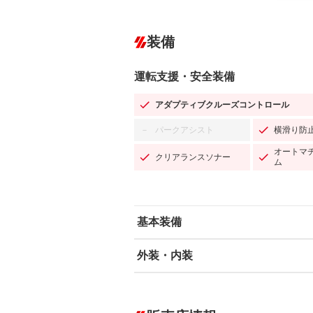
装備
運転支援・安全装備
アダプティブクルーズコントロール
パークアシスト
横滑り防
－
オートマ
クリアランスソナー
ム
基本装備
外装・内装
エアバッグ：運転席/助手席/サイド
ABS
エアコン
カーナビ：SDナビ
ダウンヒルアシストコントロール
－