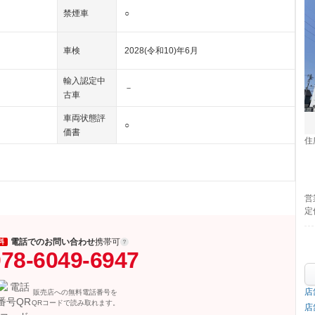
禁煙車
○
車検
2028(令和10)年6月
輸入認定中
－
古車
車両状態評
○
価書
住
営
定
電話でのお問い合わせ
携帯可
料
78-6049-6947
店
販売店への無料電話番号を
QRコードで読み取れます。
店