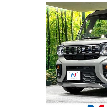
マガジン
車カタログ
自動車ローン
保険
レビュー
価格相場
教習所
用語集