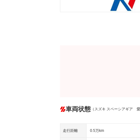
車両状態
（スズキ スペーシアギア 
走行距離
0.5万km