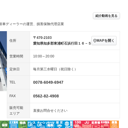
アルミホイール：14イ
続可
－ビジュアル
－
ンチ
ングストップ
ドライブレコーダー
USB入力端子
－
－
ハーフレザーシート
キーレス
－
紹介動画を見る
クリーンディーゼル
センターデフロック
－
－
新車ディーラーの運営、損害保険代理店業
セノンライト)
ポータブルナビ
バックカメラ
－
乗車
電動格納ミラー
スマートキー
ローダウン
－
〒470-2103
MAPを開く
住所
装備略号／用語解説
愛知県知多郡東浦町石浜行田１６－５
ート
3列シート
ベンチシート
－
営業時間
10:00～20:00
ップシート
オットマン
電動格納サードシート
－
－
スルー
後席モニター
電動リアゲート
－
－
定休日
毎月第三水曜日（祝日除く）
アコン
全周囲カメラ
サイドカメラ
0078-6049-6947
TEL
ペンション
0562-82-4908
FAX
装備略号／用語解説
販売可能
直接お問合せください
エリア