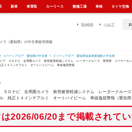
店
新車
車買取
カーリース
整備工場
車検
タイヤ交換
English
ヘルプ
お
カメラ（愛知県）の中古車販売情報
スペーシアギア・愛知県の中古車
スペーシアギア・愛知県知多郡東浦町の中古車
動ドア ＳＤナビ 全周囲カメラ 衝突被害軽減システム レーダークルーズ 禁煙車 コーナーセ
純正１４インチアルミ オートハイビーム 車線逸脱警報
ア
 ＳＤナビ 全周囲カメラ 衝突被害軽減システム レーダークルーズ
ル 純正１４インチアルミ オートハイビーム 車線逸脱警報（愛知県
は2026/06/20まで掲載されて