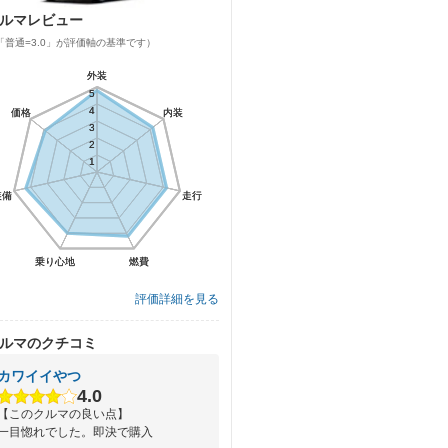
ルマレビュー
「普通=3.0」が評価軸の基準です）
外装
外装
5
5
4
4
価格
価格
内装
内装
3
3
2
2
1
1
装備
装備
走行
走行
乗り心地
乗り心地
燃費
燃費
評価詳細を見る
ルマのクチコミ
カワイイやつ
4.0
【このクルマの良い点】
一目惚れでした。即決で購入