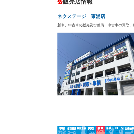
販売店情報
オーディオ：ミュージックプレイヤー接
盗難防止システム
アイドリ
ヘッドライトウォッシャ
革シート
－
－
ネクステージ 東浦店
ー
Bluetooth接続
100V電源
－
新車、中古車の販売及び整備、中古車の買取、
LEDヘッドランプ
HID(キ
－
レンタカーアップ
展示・試
－
－
ETC
エアロ
－
－
ランフラットタイヤ
パワーシ
－
－
フルフラットシート
チップア
－
－
シートヒーター
ウォーク
－
フロントカメラ
シートエ
－
ルーフレール
エアサス
－