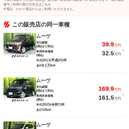
番号ご利用の際の注意点は
こちら
IP電話、ひかり電話からはご利用いただけません。
この販売店の同一車種
ムーヴ
支払総額
39.9
万円
(税込)(リ済込)
車両本体価格
32.5
万円
(税込)
2013(平成25)年
年式
8.1万km
走行
ムーヴ
支払総額
169.9
万円
(税込)(リ済込)
車両本体価格
161.5
万円
(税込)
2025(令和7)年
年式
10km
走行
ムーヴ