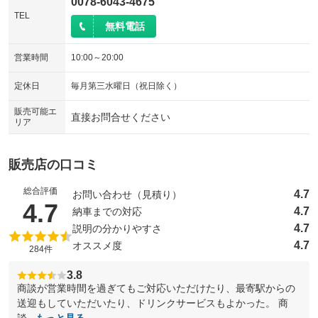
0078-6043-4675
TEL
無料電話
営業時間
10:00～20:00
定休日
毎月第三水曜日（祝日除く）
販売可能エ
直接お問合せください
リア
販売店の口コミ
総合評価
4.7
お問い合わせ（見積り）
（5点満点中）
4.7
4.7
納車までの対応
4.7
説明の分かりやすさ
4.7
オススメ度
284件
3.8
商談が営業時間を過ぎてもご対応いただけたり、最寄駅からの
送迎もしていただいたり、ドリンクサービスもよかった。 商