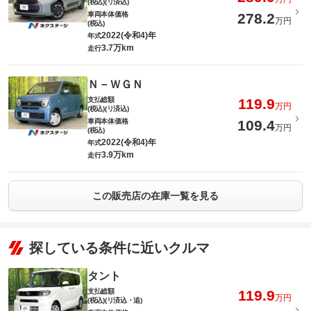
(税込)(リ済込)
車両本体価格
278.2
万円
(税込)
2022(令和4)年
年式
3.7万km
走行
Ｎ－ＷＧＮ
支払総額
119.9
万円
(税込)(リ済込)
車両本体価格
109.4
万円
(税込)
2022(令和4)年
年式
3.9万km
走行
この販売店の在庫一覧を見る
探している条件に近いクルマ
タント
支払総額
119.9
万円
(税込)(リ済込・追)