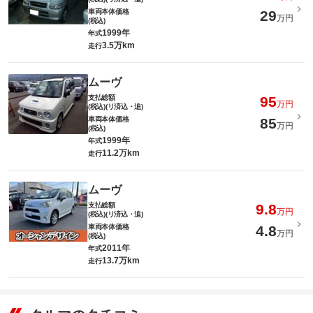
車両本体価格
29
万円
(税込)
1999年
年式
3.5万km
走行
ムーヴ
支払総額
95
万円
(税込)(リ済込・追)
車両本体価格
85
万円
(税込)
1999年
年式
11.2万km
走行
ムーヴ
支払総額
9.8
万円
(税込)(リ済込・追)
車両本体価格
4.8
万円
(税込)
2011年
年式
13.7万km
走行