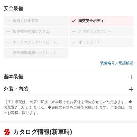
安全装備
横滑り防止装置
衝突安全ボディ
：装備なし
：装備あり
衝突被害軽減システム
クリアランスソナー
：装備なし
：装備なし
オートマチックハイビーム
オートライト
：装備なし
：装備なし
頸部衝撃緩和ヘッドレスト
：装備なし
装備略号／用語解説
基本装備
エアバッグ：運転席/助手席
外装・内装
：装備あり
スライドドア
カーナビ：SDナビ
：装備なし
：装備あり
【注】販売は、当店に直接ご来場頂けるお客様を優先させていただきます。◆
お取置きはいたしません。◆在庫の有無をご確認お願いします。※販売は一般
サンルーフ
ABS
TV：フルセグ
：装備なし
：装備あり
：装備あり
のお客様に限ります。
エアコン
Wエアコン
オーディオ：CDまたはCDチェンジャー／ミュージックプレイヤー接続
：装備あり
：装備なし
：装備あり
可／ミュージックサーバー
リフトアップ
パワーステアリング
カタログ情報(新車時)
：装備なし
：装備あり
ビジュアル：-／DVD再生
：装備あり