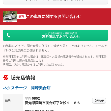
：装備なし
：装備なし
シートエアコン
全周囲カメラ
：装備なし
：装備なし
この車両に関するお問い合わせ
サイドカメラ
無料
ルーフレール
：装備なし
：装備なし
エアサスペンション
ヘッドライトウォッシャー
：装備なし
：装備なし
装備略号／用語解説
まずは在庫確認・見積り依頼
無料電話でお問い合わせ
お気軽にどうぞ。問合せ後に何度もご連絡が届くことはありません。メールア
ドレスは販売店に公開されません。
※無料電話をご利用の場合は、販売店へお客様の電話番号が通知されます。無料電話
番号ご利用の際の注意点は
こちら
IP電話、ひかり電話からはご利用いただけません。
販売店情報
ネクステージ 岡崎美合店
444-0802
住所
MAP
愛知県岡崎市美合町字並松１－８６