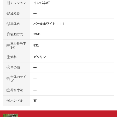
ミッション
インパネAT
過給器
―
車体色
パールホワイトＩＩＩ
駆動方式
2WD
車台番号下
831
3桁
燃料
ガソリン
その他
―
全体のサイ
―
ズ
荷台寸法
―
ハンドル
右