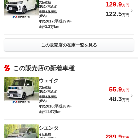
支払総額
129.9
万円
(税込)(リ済込)
車両本体価格
122.5
万円
(税込)
2017(平成29)年
年式
3.3万km
走行
この販売店の在庫一覧を見る
この販売店の新着車種
ウェイク
支払総額
55.9
万円
(税込)(リ済込)
車両本体価格
48.3
万円
(税込)
2016(平成28)年
年式
11.9万km
走行
シエンタ
支払総額
289.9
万円