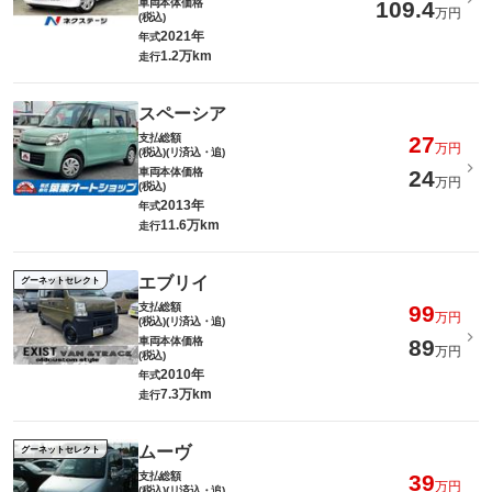
車両本体価格
109.4
万円
(税込)
2021年
年式
1.2万km
走行
スペーシア
支払総額
27
万円
(税込)(リ済込・追)
車両本体価格
24
万円
(税込)
2013年
年式
11.6万km
走行
エブリイ
グーネットセレクト
支払総額
99
万円
(税込)(リ済込・追)
車両本体価格
89
万円
(税込)
2010年
年式
7.3万km
走行
ムーヴ
グーネットセレクト
支払総額
39
万円
(税込)(リ済込・追)