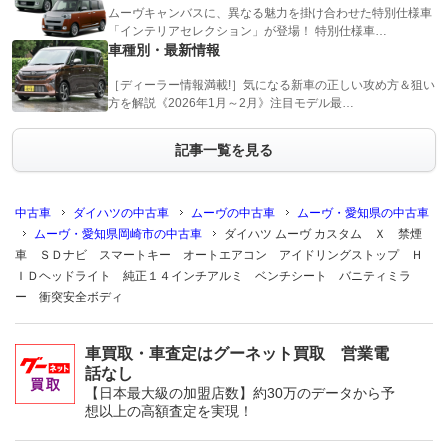
ムーヴキャンバスに、異なる魅力を掛け合わせた特別仕様車
「インテリアセレクション」が登場！ 特別仕様車…
車種別・最新情報
［ディーラー情報満載!］気になる新車の正しい攻め方＆狙い
方を解説《2026年1月～2月》注目モデル最…
記事一覧を見る
中古車
ダイハツの中古車
ムーヴの中古車
ムーヴ・愛知県の中古車
ムーヴ・愛知県岡崎市の中古車
ダイハツ ムーヴ カスタム Ｘ 禁煙
車 ＳＤナビ スマートキー オートエアコン アイドリングストップ Ｈ
ＩＤヘッドライト 純正１４インチアルミ ベンチシート バニティミラ
ー 衝突安全ボディ
車買取・車査定はグーネット買取 営業電
話なし
【日本最大級の加盟店数】約30万のデータから予
想以上の高額査定を実現！