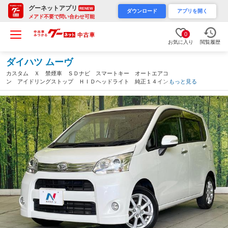
グーネットアプリ
RENEW
ダウンロード
アプリを開く
メアド不要で問い合わせ可能
0
お気に入り
閲覧履歴
ダイハツ ムーヴ
カスタム Ｘ 禁煙車 ＳＤナビ スマートキー オートエアコ
ン アイドリングストップ ＨＩＤヘッドライト 純正１４インチ
もっと見る
アルミ ベンチシート バニティミラー 衝突安全ボディ（愛知
県）