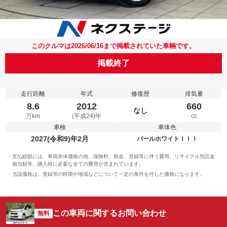
このクルマは2026/06/16まで掲載されていた車輛です。
掲載終了
走行距離
年式
修復歴
排気量
8.6
2012
660
なし
万km
(平成24)年
cc
車検
車体色
2027(令和9)年2月
パールホワイトＩＩＩ
支払総額には、車両本体価格の他、保険料、税金、登録等に伴う費用、リサイクル預託金
相当額等、購入時に必要な全ての費用が含まれています。
当該価格は、登録等の時期や地域などについて一定の条件を付した価格になります。
この車両に関するお問い合わせ
無料