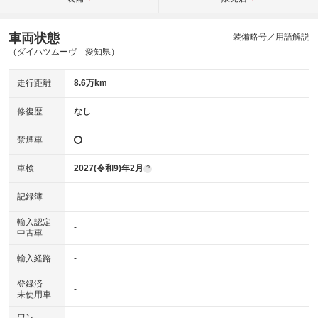
車両状態
装備略号／用語解説
（ダイハツムーヴ 愛知県）
走行距離
8.6万km
修復歴
なし
禁煙車
車検
2027(令和9)年2月
?
記録簿
-
輸入認定
-
中古車
輸入経路
-
登録済
-
未使用車
ワン