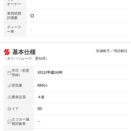
-
オーナー
車両状態
評価書
ディーラ
-
ー車
基本仕様
装備略号／用語解説
（ダイハツムーヴ 愛知県）
年式（初度
2012(平成24)年
登録）
排気量
660cc
乗車定員
４名
ドア
5D
エコカー減
－
税対象車