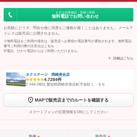
まずは在庫確認・見積り依頼
無料電話でお問い合わせ
お気軽にどうぞ。問合せ後に何度もご連絡が届くことはありません。 メールア
ドレスは販売店に公開されません。
※無料電話をご利用の場合は、販売店へお客様の電話番号が通知されます。無料電話
番号ご利用の際の注意点は
こちら
IP電話、ひかり電話からはご利用いただけません。
詳細はこちら
ネクステージ 岡崎美合店
4.7
284件
【STEP1】
認証画面でグーネットを友だち追加してから「許可する」ボタンを押
〒444-0802 愛知県岡崎市美合町字並松１－８６
します
MAPで販売店までのルートを確認する
【STEP2】
トーク画面で
ボタンをタップして問い合わせを
完了してください。
スマートフォンの位置情報をONにしてください
こちら
装備
販売店