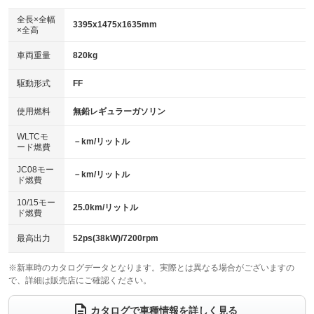
ダウンヒルアシストコントロール
：装備なし
アルミホイール：14インチ
全長×全幅
：装備あり
3395x1475x1635mm
×全高
パワーウィンドウ
盗難防止システム
：装備あり
：装備あり
革シート
ハーフレザーシート
：装備なし
：装備なし
車両重量
820kg
アイドリングストップ
ドライブレコーダー
：装備あり
：装備なし
キーレス
LEDヘッドランプ
：装備あり
：装備なし
USB入力端子
Bluetooth接続
駆動形式
FF
：装備あり
：装備なし
HID(キセノンライト)
ポータブルナビ
：装備あり
：装備なし
100V電源
クリーンディーゼル
使用燃料
無鉛レギュラーガソリン
：装備なし
：装備なし
バックカメラ
ETC
：装備なし
：装備なし
センターデフロック
：装備なし
WLTCモ
エアロ
スマートキー
－km/リットル
：装備なし
：装備あり
ード燃費
レンタカーアップ
展示・試乗車
：装備なし
：装備なし
ローダウン
ランフラットタイヤ
：装備なし
：装備なし
JC08モー
－km/リットル
ド燃費
電動格納ミラー
：装備あり
パワーシート
3列シート
：装備なし
：装備なし
10/15モー
装備略号／用語解説
25.0km/リットル
ド燃費
ベンチシート
フルフラットシート
：装備あり
：装備なし
チップアップシート
オットマン
最高出力
52ps(38kW)/7200rpm
：装備なし
：装備なし
電動格納サードシート
シートヒーター
：装備なし
：装備なし
※新車時のカタログデータとなります。実際とは異なる場合がございますの
で、詳細は販売店にご確認ください。
ウォークスルー
後席モニター
：装備なし
：装備なし
カタログで車種情報を詳しく見る
電動リアゲート
フロントカメラ