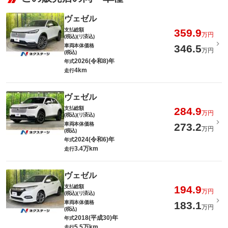
ヴェゼル
支払総額
359.9
万円
(税込)(リ済込)
車両本体価格
346.5
万円
(税込)
2026(令和8)年
年式
4km
走行
ヴェゼル
支払総額
284.9
万円
(税込)(リ済込)
車両本体価格
273.2
万円
(税込)
2024(令和6)年
年式
3.4万km
走行
ヴェゼル
支払総額
194.9
万円
(税込)(リ済込)
車両本体価格
183.1
万円
(税込)
2018(平成30)年
年式
5.5万km
走行