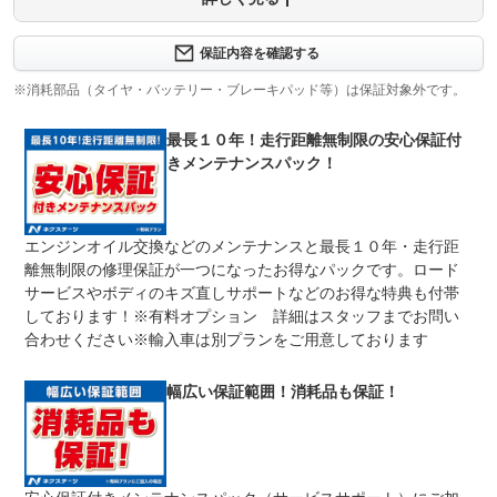
保証内容について問い合わせる
３ヶ月・３０００ｋｍ以内ならエンジン、トランスミッシ
保証内容を確認する
保証項目
ョン、ハイブリッド、ステアリング、ブレーキの各機構に
おける主要項目を無償修理（または交換）いたします。
※消耗部品（タイヤ・バッテリー・ブレーキパッド等）は保証対象外です。
修理回数
無制限
最長１０年！走行距離無制限の安心保証付
きメンテナンスパック！
車両本体価格
期間中は何度でも修理可能！修理金額は車両本体価格の１
上限金額
００％までしっかり保証します。車両本体価格５０万円以
下の場合は５０万円まで保証します。
エンジンオイル交換などのメンテナンスと最長１０年・走行距
無し
離無制限の修理保証が一つになったお得なパックです。ロード
免責金
保証修理の対象となる場合は、お客様の費用負担は一切ご
ざいません。
サービスやボディのキズ直しサポートなどのお得な特典も付帯
しております！※有料オプション 詳細はスタッフまでお問い
全国のネクステージで受付可能！ご遠方でネクステージに
保証修理
持ち込めないお客様も保証修理はお受け頂けます。詳細
合わせください※輸入車は別プランをご用意しております
受付先
は、スタッフまでお気軽にお尋ねください。
整備付 法定12ヶ月または法定24ヶ月点検整備付
幅広い保証範囲！消耗品も保証！
法定整備
※車検なし・車検整備付の場合は法定24ヶ月点検整備付
※商用車は6ヶ月または12ヶ月点検整備付
１．契約後～納車までに法定点検を実施致します。 ２．
法定整備
支払総額に整備代金を含んでおります。 ３．点検記録簿
について
が発行されます。