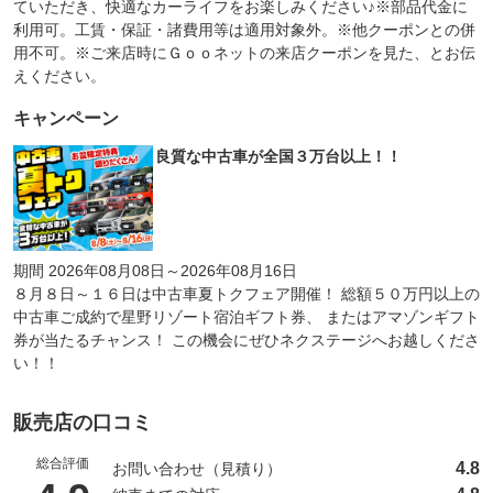
ていただき、快適なカーライフをお楽しみください♪※部品代金に
利用可。工賃・保証・諸費用等は適用対象外。※他クーポンとの併
用不可。※ご来店時にＧｏｏネットの来店クーポンを見た、とお伝
えください。
キャンペーン
良質な中古車が全国３万台以上！！
期間 2026年08月08日～2026年08月16日
８月８日～１６日は中古車夏トクフェア開催！ 総額５０万円以上の
中古車ご成約で星野リゾート宿泊ギフト券、 またはアマゾンギフト
券が当たるチャンス！ この機会にぜひネクステージへお越しくださ
い！！
販売店の口コミ
総合評価
4.8
お問い合わせ（見積り）