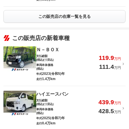
この販売店の在庫一覧を見る
この販売店の新着車種
Ｎ－ＢＯＸ
支払総額
119.9
万円
(税込)(リ済込)
車両本体価格
111.4
万円
(税込)
2023(令和5)年
年式
1.4万km
走行
ハイエースバン
支払総額
439.9
万円
(税込)(リ済込)
車両本体価格
428.5
万円
(税込)
2025(令和7)年
年式
0.4万km
走行