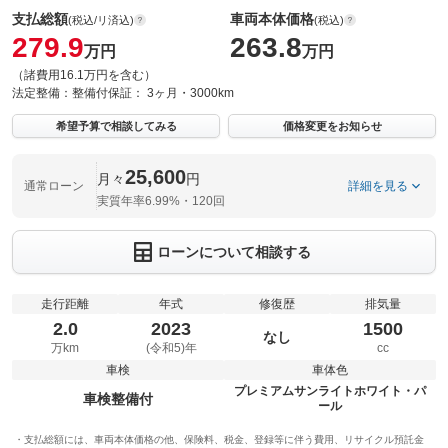
支払総額
車両本体価格
(税込/リ済込)
(税込)
279.9
263.8
万円
万円
（諸費用16.1万円を含む）
法定整備：
整備付
保証：
3ヶ月・3000km
希望予算で相談してみる
価格変更をお知らせ
25,600
月々
円
通常ローン
詳細を見る
実質年率6.99%・120回
ローンについて相談する
走行距離
年式
修復歴
排気量
2.0
2023
1500
なし
万km
(令和5)年
cc
車検
車体色
プレミアムサンライトホワイト・パ
車検整備付
ール
支払総額には、車両本体価格の他、保険料、税金、登録等に伴う費用、リサイクル預託金