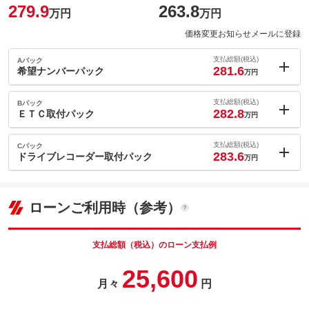
279.9
263.8
万円
万円
価格変更お知らせメールに登録
支払総額(税込)
Aパック
281.6
希望ナンバーパック
万円
内：オプシ
1.7
ョン価格
支払総額(税込)
Bパック
万円
282.8
(税込)
ＥＴＣ取付パック
万円
車両本体価
263.8
万円
内：オプシ
格
2.9
ョン価格
支払総額(税込)
Cパック
万円
283.6
(税込)
ドライブレコーダー取付パック
万円
車両本体価
263.8
万円
内：オプシ
格
パック内容
3.7
ョン価格
万円
(税込)
ローンご利用時（参考）
車両本体価
263.8
万円
格
パック内容
備考
－
支払総額（税込）のローン支払例
パック内容
25,600
このパックの見積もり依頼（無料）
備考
－
月々
円