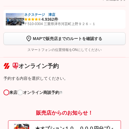
ネクステージ 津店
4.9
362件
【STEP1】
認証画面でグーネットを友だち追加してから「許可する」ボタンを押
〒510-0304 三重県津市河芸町上野９２６－１
します
MAPで販売店までのルートを確認する
【STEP2】
トーク画面で
ボタンをタップして問い合わせを
完了してください。
スマートフォンの位置情報をONにしてください
こちら
オンライン予約
予約する内容を選択してください。
来店
オンライン商談予約
?
販売店からのお知らせ！
★オプション１０，０００円分プレ