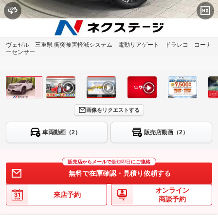
ヴェゼル 三重県 衝突被害軽減システム 電動リアゲート ドラレコ コーナ
ーセンサー
画像をリクエストする
車両動画（2）
販売店動画（2）
販売店からメールで
最短即日
にご連絡
無料で在庫確認・見積り依頼する
オンライン
来店予約
商談予約