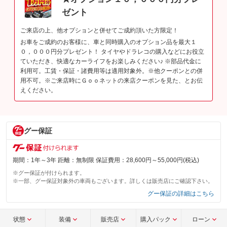
ゼント
ご来店の上、他オプションと併せてご成約頂いた方限定！
お車をご成約のお客様に、車と同時購入のオプション品を最大１
０，０００円分プレゼント！ タイヤやドラレコの購入などにお役立
ていただき、快適なカーライフをお楽しみください♪ ※部品代金に
利用可。工賃・保証・諸費用等は適用対象外。※他クーポンとの併
用不可。※ご来店時にＧｏｏネットの来店クーポンを見た、とお伝
えください。
グー保証
期間：1年～3年 距離：無制限 保証費用：28,600円～55,000円(税込)
※グー保証が付けられます。
※一部、グー保証対象外の車両もございます。詳しくは販売店にご確認下さい。
グー保証の詳細はこちら
状態
装備
販売店
購入パック
ローン