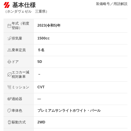
基本仕様
装備略号／用語解説
（ホンダヴェゼル 三重県）
年式（初度
2023(令和5)年
登録）
排気量
1500cc
乗車定員
５名
ドア
5D
エコカー減
－
税対象車
ミッション
CVT
過給器
―
車体色
プレミアムサンライトホワイト・パール
駆動方式
2WD