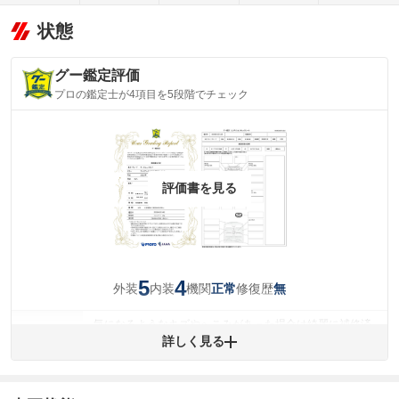
状態
グー鑑定評価
プロの鑑定士が4項目を5段階でチェック
評価書を見る
5
4
外装
内装
機関
修復歴
正常
無
気になるようなキズやへこみがあった場合は綺麗に補修済
みですが、 小さなキズやヘコミが残っている場合もありま
詳しく見る
外装
す。
(車両外装)
キズ・へこみについて問い合わせる