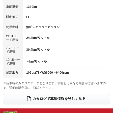
革シート
ハーフレザーシート
：装備あり
：装備あり
：装備なし
：装備なし
車両重量
1380kg
アイドリングストップ
ドライブレコーダー
キーレス
LEDヘッドランプ
：装備あり
：装備あり
：装備あり
：装備あり
USB入力端子
Bluetooth接続
駆動形式
FF
HID(キセノンライト)
ポータブルナビ
：装備あり
：装備あり
：装備なし
：装備なし
100V電源
クリーンディーゼル
バックカメラ
ETC
使用燃料
無鉛レギュラーガソリン
：装備なし
：装備なし
：装備あり
：装備あり
センターデフロック
エアロ
スマートキー
：装備なし
WLTCモ
：装備なし
：装備あり
24.8km/リットル
ード燃費
レンタカーアップ
展示・試乗車
ローダウン
ランフラットタイヤ
：装備なし
：装備なし
：装備なし
：装備なし
JC08モー
30.4km/リットル
ド燃費
電動格納ミラー
パワーシート
3列シート
：装備あり
：装備なし
：装備なし
10/15モー
装備略号／用語解説
－km/リットル
ベンチシート
フルフラットシート
ド燃費
：装備なし
：装備なし
チップアップシート
オットマン
：装備なし
：装備なし
最高出力
106ps(78kW)/6000～6400rpm
電動格納サードシート
シートヒーター
：装備なし
：装備あり
※新車時のカタログデータとなります。実際とは異なる場合がございますの
で、詳細は販売店にご確認ください。
ウォークスルー
後席モニター
：装備なし
：装備なし
電動リアゲート
フロントカメラ
カタログで車種情報を詳しく見る
：装備あり
：装備なし
シートエアコン
全周囲カメラ
：装備なし
：装備なし