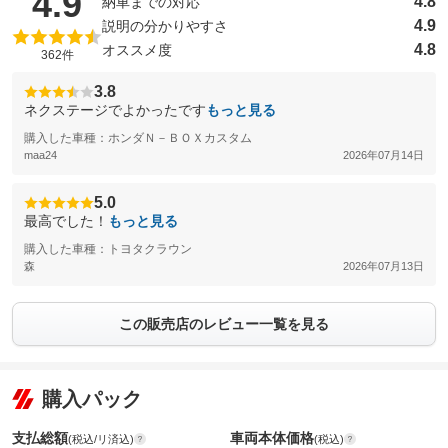
（5点満点中）
4.9
4.8
納車までの対応
4.9
説明の分かりやすさ
4.8
オススメ度
362件
3.8
ネクステージでよかったです
もっと見る
購入した車種：ホンダＮ－ＢＯＸカスタム
maa24
2026年07月14日
5.0
最高でした！
もっと見る
購入した車種：トヨタクラウン
森
2026年07月13日
この販売店のレビュー一覧を見る
購入パック
支払総額
車両本体価格
(税込/リ済込)
(税込)