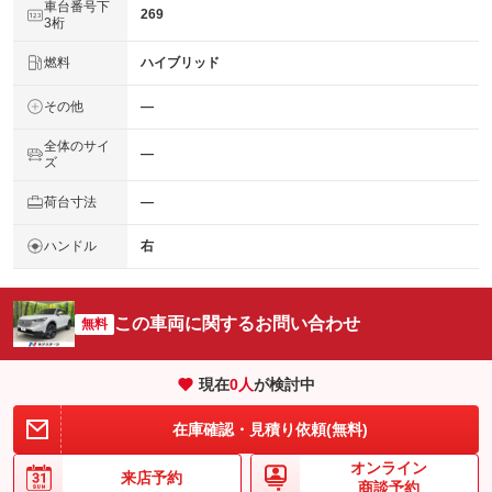
車台番号下
269
3桁
燃料
ハイブリッド
その他
―
全体のサイ
―
ズ
荷台寸法
―
ハンドル
右
この車両に関するお問い合わせ
無料
現在
0
人
が検討中
在庫確認・見積り依頼(無料)
オンライン
来店予約
商談予約