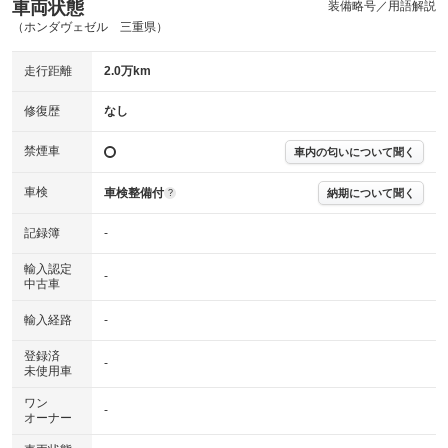
内装
車両状態
装備略号／用語解説
気になる汚れ等が、部分的にあります。
(内装状態)
（ホンダヴェゼル 三重県）
主要機関に不具合はありません。
機関
走行距離
2.0万km
詳細は鑑定書をご確認ください。
修復歴
修復歴
なし
※グー鑑定は保証サービスではございません。購入時は必ず現車をご確認
禁煙車
下さい。
車内の匂いについて聞く
※実際にお渡しするコンディションチェックシートにつきましては、形式
および表示項目が異なる場合がございます。
車検
車検整備付
納期について聞く
?
※グー鑑定の評価はあくまでも記載している鑑定日の鑑定結果となりま
す。車両情報等の詳細は各販売店へお問い合わせ下さい。
記録簿
-
輸入認定
-
中古車
輸入経路
-
登録済
-
未使用車
ワン
-
オーナー