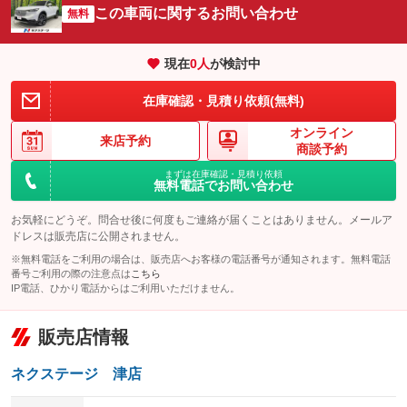
サイドカメラ
ルーフレール
この車両に関するお問い合わせ
：装備なし
無料
：装備なし
エアサスペンション
ヘッドライトウォッシャー
：装備なし
：装備なし
現在
0
人
が検討中
装備略号／用語解説
在庫確認・見積り依頼(無料)
オンライン
来店予約
商談予約
まずは在庫確認・見積り依頼
無料電話でお問い合わせ
お気軽にどうぞ。問合せ後に何度もご連絡が届くことはありません。メールア
ドレスは販売店に公開されません。
※無料電話をご利用の場合は、販売店へお客様の電話番号が通知されます。無料電話
番号ご利用の際の注意点は
こちら
IP電話、ひかり電話からはご利用いただけません。
販売店情報
ネクステージ 津店