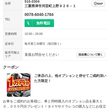
510-0304
住所
MAP
三重県津市河芸町上野９２６－１
0078-6040-1784
TEL
無料電話
営業時間
10:00～20:00
定休日
毎月第三水曜日（祝日除く）
販売可能エ
直接お問合せください
陸送費について聞く
リア
クーポン
ご来店の上、他オプションと併せてご成約頂い
た方限定！
お車をご成約のお客様に、車と同時購入のオプション品を最大１
０，０００円分プレゼント！タイヤやドラレコの購入などにお役立