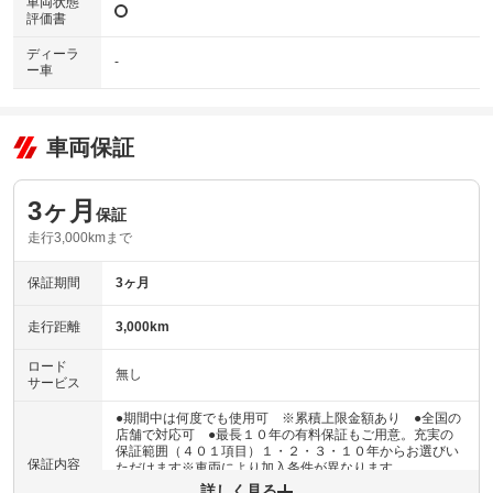
車両状態
評価書
ディーラ
-
ー車
車両保証
3ヶ月
保証
走行3,000kmまで
保証期間
3ヶ月
走行距離
3,000km
ロード
無し
サービス
●期間中は何度でも使用可 ※累積上限金額あり ●全国の
店舗で対応可 ●最長１０年の有料保証もご用意。充実の
保証範囲（４０１項目）１・２・３・１０年からお選びい
保証内容
ただけます※車両により加入条件が異なります
詳しく見る