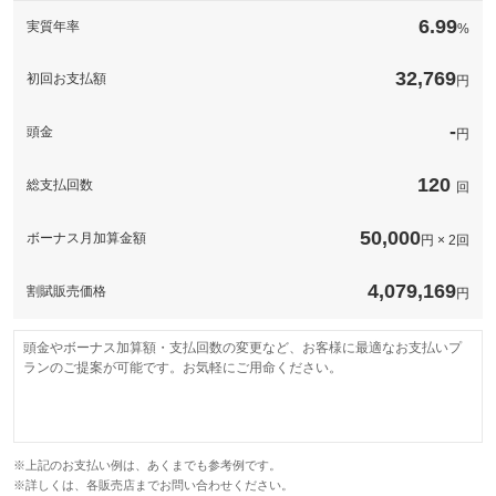
このパックの見積もり依頼（無料）
備考
－
6.99
実質年率
%
このパックの見積もり依頼（無料）
32,769
初回お支払額
円
-
頭金
円
120
総支払回数
回
50,000
ボーナス月加算金額
円 × 2回
4,079,169
割賦販売価格
円
頭金やボーナス加算額・支払回数の変更など、お客様に最適なお支払いプ
ランのご提案が可能です。お気軽にご用命ください。
※上記のお支払い例は、あくまでも参考例です。
※詳しくは、各販売店までお問い合わせください。