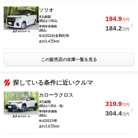
ソリオ
支払総額
194.9
万円
(税込)(リ済込)
車両本体価格
184.2
万円
(税込)
2024(令和6)年
年式
2.4万km
走行
この販売店の在庫一覧を見る
探している条件に近いクルマ
カローラクロス
支払総額
319.9
万円
(税込)(リ済込・追)
車両本体価格
304.4
万円
(税込)
2023年
年式
3.0万km
走行