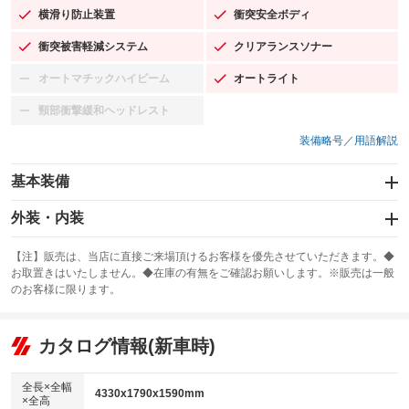
横滑り防止装置
衝突安全ボディ
：装備あり
：装備あり
衝突被害軽減システム
クリアランスソナー
：装備あり
：装備あり
オートマチックハイビーム
オートライト
：装備なし
：装備あり
頸部衝撃緩和ヘッドレスト
：装備なし
装備略号／用語解説
基本装備
エアバッグ：運転席/助手席/サイド
外装・内装
：装備あり
スライドドア
カーナビ：メモリーナビ他
：装備なし
：装備あり
【注】販売は、当店に直接ご来場頂けるお客様を優先させていただきます。◆
お取置きはいたしません。◆在庫の有無をご確認お願いします。※販売は一般
サンルーフ
ABS
TV：フルセグ
：装備なし
：装備あり
：装備あり
のお客様に限ります。
エアコン
Wエアコン
オーディオ：CDまたはCDチェンジャー／ミュージックサーバー
：装備あり
：装備なし
：装備あり
リフトアップ
パワーステアリング
カタログ情報(新車時)
ビジュアル：-／DVD再生
：装備なし
：装備あり
：装備あり
ダウンヒルアシストコントロール
アルミホイール：18インチ
：装備あり
：装備あり
全長×全幅
4330x1790x1590mm
×全高
パワーウィンドウ
盗難防止システム