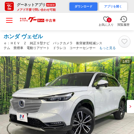
グーネットアプリ
RENEW
ダウンロード
アプリを開く
メアド不要で問い合わせ可能
0
お気に入り
閲覧履歴
ホンダ ヴェゼル
ｅ：ＨＥＶ Ｚ 純正９型ナビ バックカメラ 衝突被害軽減シス
テム 禁煙車 電動リアゲート ドラレコ コーナーセンサー ス
もっと見る
マートキー ＬＥＤヘッド ビルトインＥＴＣ 車線逸脱警報 オ
ートライト デュアルエアコン（三重県）
1
/83