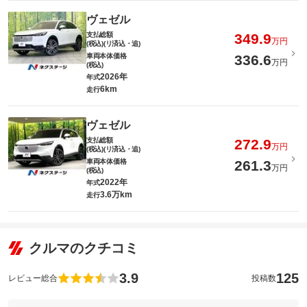
ヴェゼル
支払総額
349.9
万円
(税込)(リ済込・追)
車両本体価格
336.6
万円
(税込)
2026年
年式
6km
走行
ヴェゼル
支払総額
272.9
万円
(税込)(リ済込・追)
車両本体価格
261.3
万円
(税込)
2022年
年式
3.6万km
走行
クルマのクチコミ
3.9
125
レビュー総合
投稿数