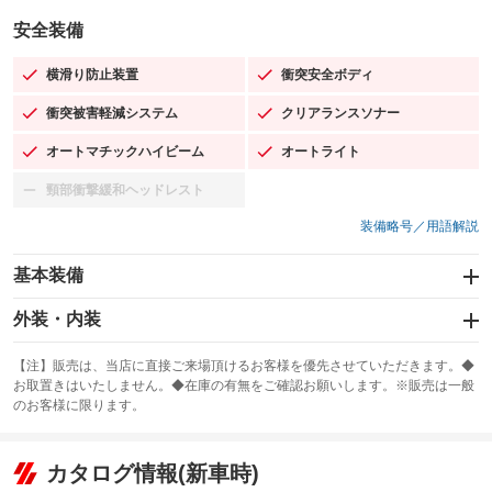
安全装備
横滑り防止装置
衝突安全ボディ
：装備あり
：装備あり
衝突被害軽減システム
クリアランスソナー
：装備あり
：装備あり
オートマチックハイビーム
オートライト
：装備あり
：装備あり
頸部衝撃緩和ヘッドレスト
：装備なし
装備略号／用語解説
基本装備
エアバッグ：運転席/助手席/サイド
外装・内装
：装備あり
スライドドア
カーナビ
：装備なし
：装備なし
【注】販売は、当店に直接ご来場頂けるお客様を優先させていただきます。◆
お取置きはいたしません。◆在庫の有無をご確認お願いします。※販売は一般
サンルーフ
ABS
TV：フルセグ
：装備なし
：装備あり
：装備あり
のお客様に限ります。
エアコン
Wエアコン
オーディオ
：装備あり
：装備なし
：装備なし
リフトアップ
パワーステアリング
カタログ情報(新車時)
ビジュアル
：装備なし
：装備あり
：装備なし