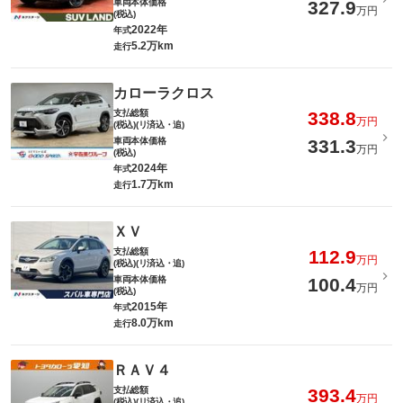
車両本体価格
327.9
万円
(税込)
2022年
年式
5.2万km
走行
カローラクロス
支払総額
338.8
万円
(税込)(リ済込・追)
車両本体価格
331.3
万円
(税込)
2024年
年式
1.7万km
走行
ＸＶ
支払総額
112.9
万円
(税込)(リ済込・追)
車両本体価格
100.4
万円
(税込)
2015年
年式
8.0万km
走行
ＲＡＶ４
支払総額
393.4
万円
(税込)(リ済込・追)