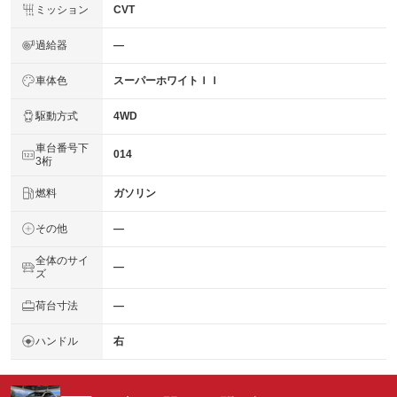
ミッション
CVT
過給器
―
車体色
スーパーホワイトＩＩ
駆動方式
4WD
車台番号下
014
3桁
燃料
ガソリン
その他
―
全体のサイ
―
ズ
荷台寸法
―
ハンドル
右