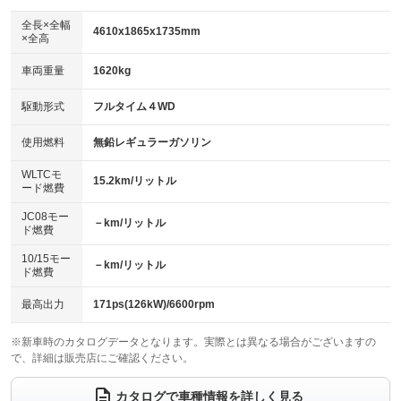
ダウンヒルアシストコントロール
アルミホイール：18インチ
：装備なし
：装備あり
全長×全幅
4610x1865x1735mm
×全高
パワーウィンドウ
盗難防止システム
革シート
ハーフレザーシート
：装備あり
：装備あり
：装備なし
：装備なし
車両重量
1620kg
アイドリングストップ
ドライブレコーダー
キーレス
LEDヘッドランプ
：装備なし
：装備なし
：装備あり
：装備あり
USB入力端子
Bluetooth接続
駆動形式
フルタイム４WD
HID(キセノンライト)
ポータブルナビ
：装備あり
：装備あり
：装備なし
：装備なし
100V電源
クリーンディーゼル
バックカメラ
ETC2.0
使用燃料
無鉛レギュラーガソリン
：装備なし
：装備なし
：装備あり
：装備あり
センターデフロック
エアロ
スマートキー
：装備なし
WLTCモ
：装備なし
：装備あり
15.2km/リットル
ード燃費
レンタカーアップ
展示・試乗車
ローダウン
ランフラットタイヤ
：装備なし
：装備なし
：装備なし
：装備なし
JC08モー
－km/リットル
ド燃費
電動格納ミラー
パワーシート
3列シート
：装備あり
：装備あり
：装備なし
10/15モー
装備略号／用語解説
－km/リットル
ベンチシート
フルフラットシート
ド燃費
：装備なし
：装備なし
チップアップシート
オットマン
：装備なし
：装備なし
最高出力
171ps(126kW)/6600rpm
電動格納サードシート
シートヒーター
：装備なし
：装備あり
※新車時のカタログデータとなります。実際とは異なる場合がございますの
で、詳細は販売店にご確認ください。
ウォークスルー
後席モニター
：装備なし
：装備なし
電動リアゲート
フロントカメラ
カタログで車種情報を詳しく見る
：装備あり
：装備あり