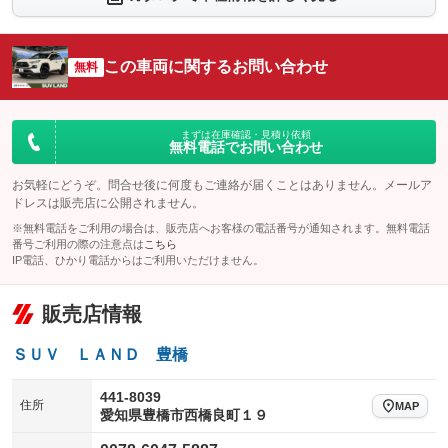
シートエアコン
全周囲カメラ
：装備あり
：装備あり
サイドカメラ
ルーフレール
この車両に関するお問い合わせ
：装備あり
無料
：装備あり
エアサスペンション
ヘッドライトウォッシャー
：装備なし
：装備なし
装備略号／用語解説
まずは在庫確認・見積り依頼
無料電話でお問い合わせ
お気軽にどうぞ。問合せ後に何度もご連絡が届くことはありません。メールア
ドレスは販売店に公開されません。
※無料電話をご利用の場合は、販売店へお客様の電話番号が通知されます。無料電話
番号ご利用の際の注意点は
こちら
IP電話、ひかり電話からはご利用いただけません。
販売店情報
ＳＵＶ ＬＡＮＤ 豊橋
441-8039
住所
MAP
愛知県豊橋市西橋良町１９