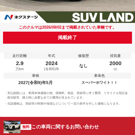
このクルマは2026/08/02まで掲載されていた車輛です。
掲載終了
走行距離
年式
修復歴
排気量
2.9
2024
2000
なし
万km
(令和6)年
cc
車検
車体色
2027(令和9)年5月
スーパーホワイトＩＩ
支払総額には、車両本体価格の他、保険料、税金、登録等に伴う費用、リサイクル預託金
相当額等、購入時に必要な全ての費用が含まれています。
当該価格は、登録等の時期や地域などについて一定の条件を付した価格になります。
この車両に関するお問い合わせ
無料