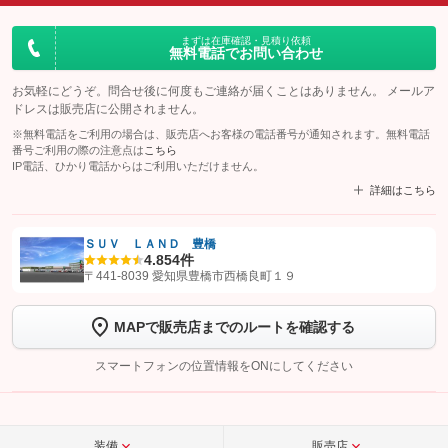
まずは在庫確認・見積り依頼
無料電話でお問い合わせ
お気軽にどうぞ。問合せ後に何度もご連絡が届くことはありません。 メールア
ドレスは販売店に公開されません。
※無料電話をご利用の場合は、販売店へお客様の電話番号が通知されます。無料電話
番号ご利用の際の注意点は
こちら
IP電話、ひかり電話からはご利用いただけません。
詳細はこちら
ＳＵＶ ＬＡＮＤ 豊橋
4.8
54件
【STEP1】
認証画面でグーネットを友だち追加してから「許可する」ボタンを押
〒441-8039 愛知県豊橋市西橋良町１９
します
MAPで販売店までのルートを確認する
【STEP2】
トーク画面で
ボタンをタップして問い合わせを
完了してください。
スマートフォンの位置情報をONにしてください
こちら
装備
販売店