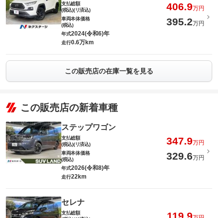
支払総額
406.9
万円
(税込)(リ済込)
車両本体価格
395.2
万円
(税込)
2024(令和6)年
年式
0.6万km
走行
この販売店の在庫一覧を見る
この販売店の新着車種
ステップワゴン
支払総額
347.9
万円
(税込)(リ済込)
車両本体価格
329.6
万円
(税込)
2026(令和8)年
年式
22km
走行
セレナ
支払総額
119.9
万円