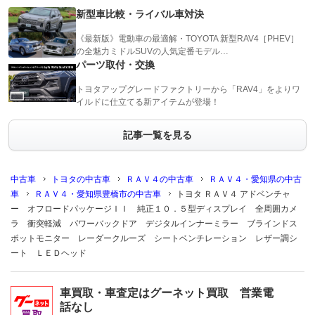
新型車比較・ライバル車対決
《最新版》電動車の最適解・TOYOTA 新型RAV4［PHEV］
の全魅力ミドルSUVの人気定番モデル…
パーツ取付・交換
トヨタアップグレードファクトリーから「RAV4」をよりワ
イルドに仕立てる新アイテムが登場！
記事一覧を見る
中古車
トヨタの中古車
ＲＡＶ４の中古車
ＲＡＶ４・愛知県の中古
車
ＲＡＶ４・愛知県豊橋市の中古車
トヨタ ＲＡＶ４ アドベンチャ
ー オフロードパッケージＩＩ 純正１０．５型ディスプレイ 全周囲カメ
ラ 衝突軽減 パワーバックドア デジタルインナーミラー ブラインドス
ポットモニター レーダークルーズ シートベンチレーション レザー調シ
ート ＬＥＤヘッド
車買取・車査定はグーネット買取 営業電
話なし