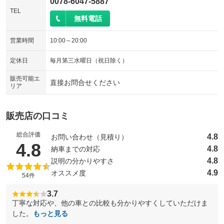
0078-6047-5887
TEL
無料電話
営業時間
10:00～20:00
定休日
毎月第三水曜日（祝日除く）
販売可能エ
直接お問合せください
リア
販売店の口コミ
総合評価
4.8
お問い合わせ（見積り）
（5点満点中）
4.8
4.8
納車までの対応
4.8
説明の分かりやすさ
4.9
オススメ度
54件
3.7
丁寧な対応や、他の車との比較も分かりやすくしていただけま
した。
もっと見る