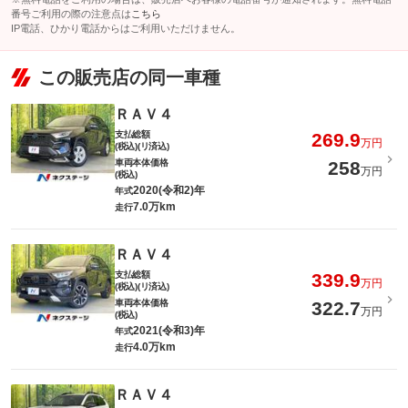
番号ご利用の際の注意点は
こちら
IP電話、ひかり電話からはご利用いただけません。
この販売店の同一車種
ＲＡＶ４
支払総額
269.9
万円
(税込)(リ済込)
車両本体価格
258
万円
(税込)
2020(令和2)年
年式
7.0万km
走行
ＲＡＶ４
支払総額
339.9
万円
(税込)(リ済込)
車両本体価格
322.7
万円
(税込)
2021(令和3)年
年式
4.0万km
走行
ＲＡＶ４