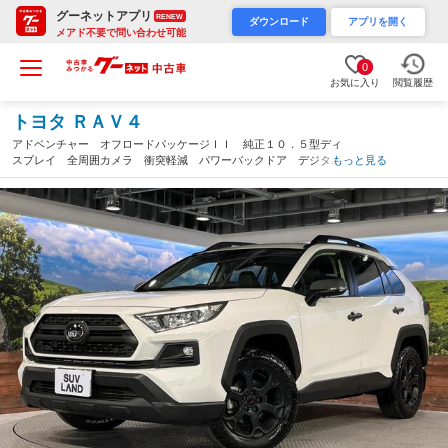
グーネットアプリ
RENEW
ダウンロード
アプリを開く
メアド不要で問い合わせ可能
0
お気に入り
閲覧履歴
トヨタ ＲＡＶ４
アドベンチャー オフロードパッケージＩＩ 純正１０．５型ディ
スプレイ 全周囲カメラ 衝突軽減 パワーバックドア デジタル
もっと見る
インナーミラー ブラインドスポットモニター レーダークルー
ズ シートベンチレーション レザー調シート ＬＥＤヘッド（愛
知県）