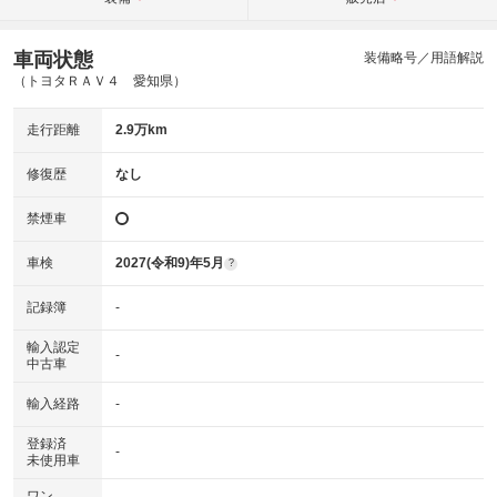
車両状態
装備略号／用語解説
（トヨタＲＡＶ４ 愛知県）
走行距離
2.9万km
修復歴
なし
禁煙車
車検
2027(令和9)年5月
?
記録簿
-
輸入認定
-
中古車
輸入経路
-
登録済
-
未使用車
ワン