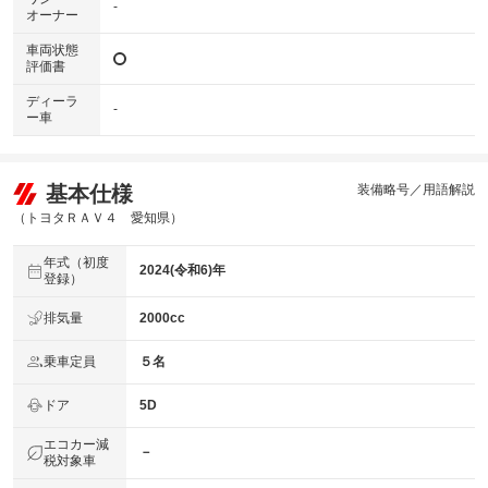
-
オーナー
車両状態
評価書
ディーラ
-
ー車
基本仕様
装備略号／用語解説
（トヨタＲＡＶ４ 愛知県）
年式（初度
2024(令和6)年
登録）
排気量
2000cc
乗車定員
５名
ドア
5D
エコカー減
－
税対象車