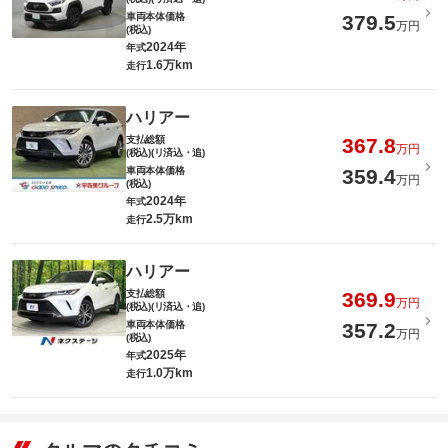
車両本体価格
379.5
万円
(税込)
2024年
年式
1.6万km
走行
ハリアー
支払総額
367.8
万円
(税込)(リ済込・追)
車両本体価格
359.4
万円
(税込)
2024年
年式
2.5万km
走行
ハリアー
支払総額
369.9
万円
(税込)(リ済込・追)
車両本体価格
357.2
万円
(税込)
2025年
年式
1.0万km
走行