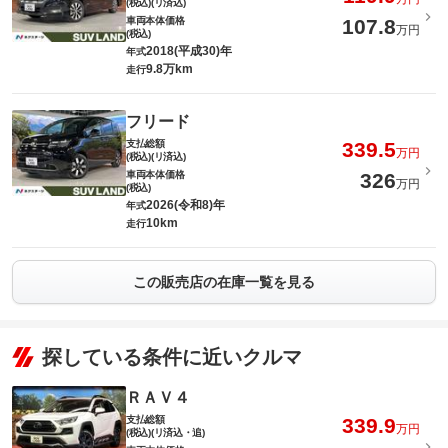
(税込)(リ済込)
車両本体価格
107.8
万円
(税込)
2018(平成30)年
年式
9.8万km
走行
フリード
支払総額
339.5
万円
(税込)(リ済込)
車両本体価格
326
万円
(税込)
2026(令和8)年
年式
10km
走行
この販売店の在庫一覧を見る
探している条件に近いクルマ
ＲＡＶ４
支払総額
339.9
万円
(税込)(リ済込・追)