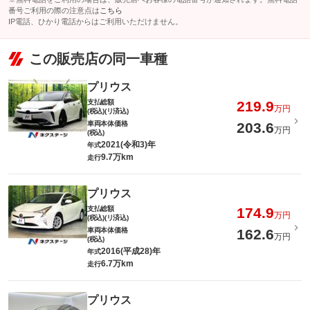
番号ご利用の際の注意点は
こちら
IP電話、ひかり電話からはご利用いただけません。
この販売店の同一車種
プリウス
支払総額
219.9
万円
(税込)(リ済込)
車両本体価格
203.6
万円
(税込)
2021(令和3)年
年式
9.7万km
走行
プリウス
支払総額
174.9
万円
(税込)(リ済込)
車両本体価格
162.6
万円
(税込)
2016(平成28)年
年式
6.7万km
走行
プリウス