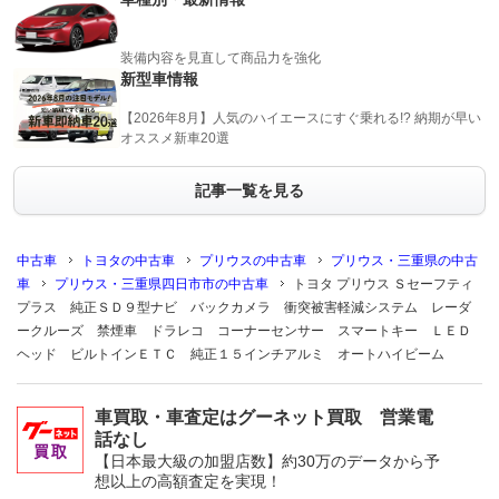
装備内容を見直して商品力を強化
新型車情報
【2026年8月】人気のハイエースにすぐ乗れる!? 納期が早い
オススメ新車20選
記事一覧を見る
中古車
トヨタの中古車
プリウスの中古車
プリウス・三重県の中古
車
プリウス・三重県四日市市の中古車
トヨタ プリウス Ｓセーフティ
プラス 純正ＳＤ９型ナビ バックカメラ 衝突被害軽減システム レーダ
ークルーズ 禁煙車 ドラレコ コーナーセンサー スマートキー ＬＥＤ
ヘッド ビルトインＥＴＣ 純正１５インチアルミ オートハイビーム
車買取・車査定はグーネット買取 営業電
話なし
【日本最大級の加盟店数】約30万のデータから予
想以上の高額査定を実現！