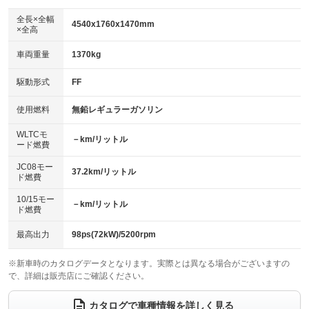
ダウンヒルアシストコントロール
アルミホイール：15インチ
：装備なし
：装備あり
全長×全幅
4540x1760x1470mm
×全高
パワーウィンドウ
盗難防止システム
革シート
ハーフレザーシート
：装備あり
：装備あり
：装備なし
：装備なし
車両重量
1370kg
アイドリングストップ
ドライブレコーダー
キーレス
LEDヘッドランプ
：装備なし
：装備あり
：装備あり
：装備あり
USB入力端子
Bluetooth接続
駆動形式
FF
HID(キセノンライト)
ポータブルナビ
：装備なし
：装備あり
：装備なし
：装備なし
100V電源
クリーンディーゼル
バックカメラ
ETC
使用燃料
無鉛レギュラーガソリン
：装備なし
：装備なし
：装備あり
：装備あり
センターデフロック
エアロ
スマートキー
：装備なし
WLTCモ
：装備なし
：装備あり
－km/リットル
ード燃費
レンタカーアップ
展示・試乗車
ローダウン
ランフラットタイヤ
：装備なし
：装備なし
：装備なし
：装備なし
JC08モー
37.2km/リットル
ド燃費
電動格納ミラー
パワーシート
3列シート
：装備あり
：装備なし
：装備なし
10/15モー
装備略号／用語解説
－km/リットル
ベンチシート
フルフラットシート
ド燃費
：装備なし
：装備なし
チップアップシート
オットマン
：装備なし
：装備なし
最高出力
98ps(72kW)/5200rpm
電動格納サードシート
シートヒーター
：装備なし
：装備なし
※新車時のカタログデータとなります。実際とは異なる場合がございますの
で、詳細は販売店にご確認ください。
ウォークスルー
後席モニター
：装備なし
：装備なし
電動リアゲート
フロントカメラ
カタログで車種情報を詳しく見る
：装備なし
：装備なし