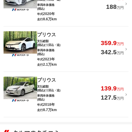
車両本体価格
188
万円
(税込)
2020年
年式
8.6万km
走行
プリウス
支払総額
359.9
万円
(税込)(リ済込・追)
車両本体価格
342.5
万円
(税込)
2023年
年式
2.1万km
走行
プリウス
支払総額
139.9
万円
(税込)(リ済込・追)
車両本体価格
127.5
万円
(税込)
2018年
年式
8.7万km
走行