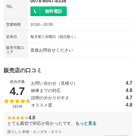
0078-6047-8338
TEL
無料電話
営業時間
10:00～20:00
定休日
毎月第三水曜日（祝日除く）
販売可能エ
直接お問合せください
リア
販売店の口コミ
総合評価
4.7
お問い合わせ（見積り）
（5点満点中）
4.7
4.8
納車までの対応
4.7
説明の分かりやすさ
4.8
オススメ度
181件
4.0
とても親切で対応が良かったです。
もっと見る
購入した車種：ホンダＮ－ＢＯＸ