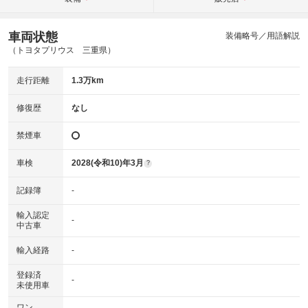
車両状態
装備略号／用語解説
（トヨタプリウス 三重県）
走行距離
1.3万km
修復歴
なし
禁煙車
車検
2028(令和10)年3月
?
記録簿
-
輸入認定
-
中古車
輸入経路
-
登録済
-
未使用車
ワン