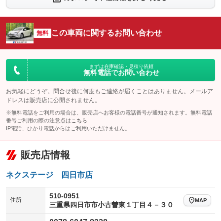
シートエアコン
全周囲カメラ
：装備なし
：装備なし
サイドカメラ
ルーフレール
この車両に関するお問い合わせ
：装備なし
無料
：装備なし
エアサスペンション
ヘッドライトウォッシャー
：装備なし
：装備なし
装備略号／用語解説
まずは在庫確認・見積り依頼
無料電話でお問い合わせ
お気軽にどうぞ。問合せ後に何度もご連絡が届くことはありません。メールア
ドレスは販売店に公開されません。
※無料電話をご利用の場合は、販売店へお客様の電話番号が通知されます。無料電話
番号ご利用の際の注意点は
こちら
IP電話、ひかり電話からはご利用いただけません。
販売店情報
ネクステージ 四日市店
510-0951
住所
MAP
三重県四日市市小古曽東１丁目４－３０