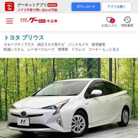
グーネットアプリ
RENEW
ダウンロード
アプリを開く
メアド不要で問い合わせ可能
0
お気に入り
閲覧履歴
トヨタ プリウス
Ｓセーフティプラス 純正ＳＤ９型ナビ バックカメラ 衝突被害
軽減システム レーダークルーズ 禁煙車 ドラレコ コーナーセ
もっと見る
ンサー スマートキー ＬＥＤヘッド ビルトインＥＴＣ 純正１
５インチアルミ オートハイビーム（三重県）