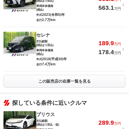
(税込)(リ済込)
車両本体価格
563.1
万円
(税込)
2023(令和5)年
年式
2.7万km
走行
セレナ
支払総額
189.9
万円
(税込)(リ済込)
車両本体価格
178.4
万円
(税込)
2018(平成30)年
年式
7.4万km
走行
この販売店の在庫一覧を見る
探している条件に近いクルマ
プリウス
支払総額
289.9
万円
(税込)(リ済込・追)