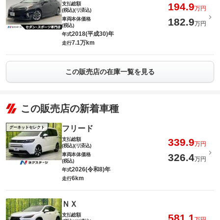
支払総額
194.9
万円
(税込)(リ済込)
車両本体価格
182.9
万円
(税込)
2018(平成30)年
年式
7.1万km
走行
この販売店の在庫一覧を見る
この販売店の新着車種
フリード
グーネットセレクト
支払総額
339.9
万円
(税込)(リ済込)
車両本体価格
326.4
万円
(税込)
2026(令和8)年
年式
6km
走行
ＮＸ
支払総額
581.1
万円