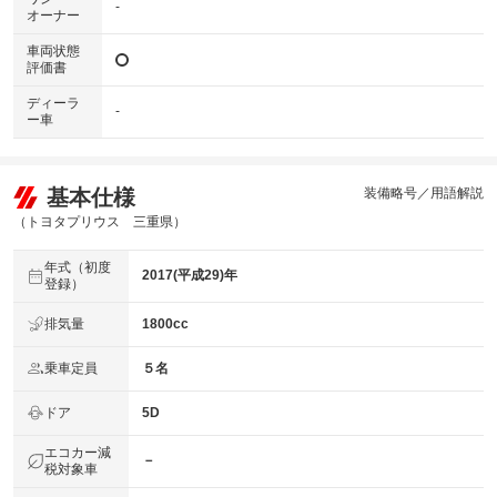
-
オーナー
車両状態
評価書
ディーラ
-
ー車
基本仕様
装備略号／用語解説
（トヨタプリウス 三重県）
年式（初度
2017(平成29)年
登録）
排気量
1800cc
乗車定員
５名
ドア
5D
エコカー減
－
税対象車