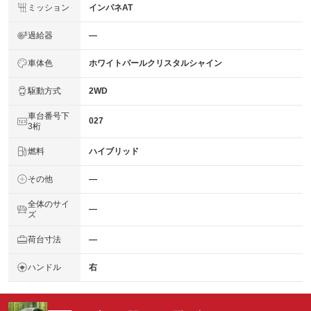
ミッション
インパネAT
過給器
―
車体色
ホワイトパールクリスタルシャイン
駆動方式
2WD
車台番号下
027
3桁
燃料
ハイブリッド
その他
―
全体のサイ
―
ズ
荷台寸法
―
ハンドル
右