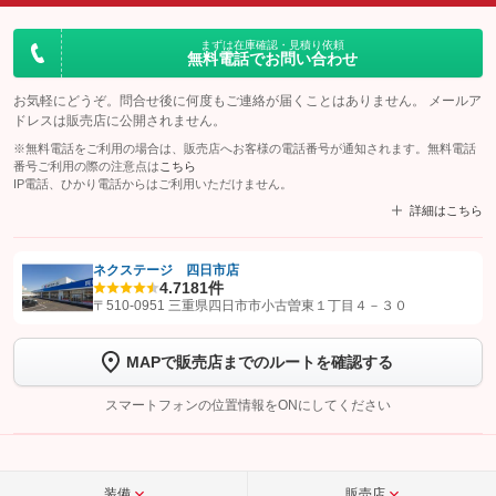
まずは在庫確認・見積り依頼
無料電話でお問い合わせ
お気軽にどうぞ。問合せ後に何度もご連絡が届くことはありません。 メールア
ドレスは販売店に公開されません。
※無料電話をご利用の場合は、販売店へお客様の電話番号が通知されます。無料電話
番号ご利用の際の注意点は
こちら
IP電話、ひかり電話からはご利用いただけません。
詳細はこちら
ネクステージ 四日市店
4.7
181件
【STEP1】
認証画面でグーネットを友だち追加してから「許可する」ボタンを押
〒510-0951 三重県四日市市小古曽東１丁目４－３０
します
MAPで販売店までのルートを確認する
【STEP2】
トーク画面で
ボタンをタップして問い合わせを
完了してください。
スマートフォンの位置情報をONにしてください
こちら
装備
販売店