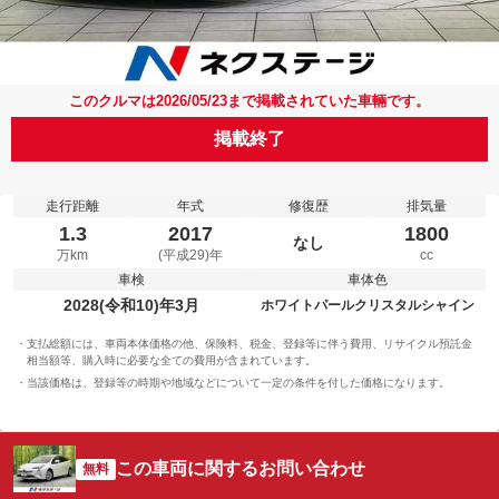
このクルマは2026/05/23まで掲載されていた車輛です。
掲載終了
走行距離
年式
修復歴
排気量
1.3
2017
1800
なし
万km
(平成29)年
cc
車検
車体色
2028(令和10)年3月
ホワイトパールクリスタルシャイン
支払総額には、車両本体価格の他、保険料、税金、登録等に伴う費用、リサイクル預託金
相当額等、購入時に必要な全ての費用が含まれています。
当該価格は、登録等の時期や地域などについて一定の条件を付した価格になります。
この車両に関するお問い合わせ
無料