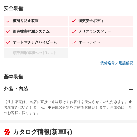
安全装備
横滑り防止装置
衝突安全ボディ
：装備あり
：装備あり
衝突被害軽減システム
クリアランスソナー
：装備あり
：装備あり
オートマチックハイビーム
オートライト
：装備あり
：装備あり
頸部衝撃緩和ヘッドレスト
：装備なし
装備略号／用語解説
基本装備
エアバッグ：運転席/助手席/サイド
外装・内装
：装備あり
スライドドア
カーナビ：SDナビ
：装備なし
：装備あり
【注】販売は、当店に直接ご来場頂けるお客様を優先させていただきます。◆
お取置きはいたしません。◆在庫の有無をご確認お願いします。※販売は一般
サンルーフ
ABS
TV：フルセグ
：装備なし
：装備あり
：装備あり
のお客様に限ります。
エアコン
Wエアコン
オーディオ：CDまたはCDチェンジャー／ミュージックサーバー
：装備あり
：装備なし
：装備あり
リフトアップ
パワーステアリング
カタログ情報(新車時)
ビジュアル：-／DVD再生
：装備なし
：装備あり
：装備あり