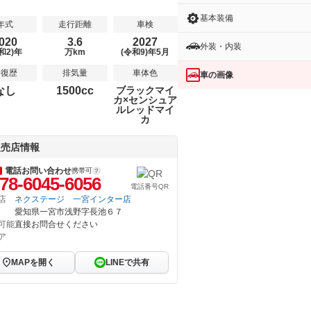
基本装備
年式
走行距離
車検
020
3.6
2027
外装・内装
和2)年
万km
(令和9)年5月
修復歴
排気量
車体色
車の画像
なし
1500cc
ブラックマイ
カ×センシュア
ルレッドマイ
カ
販売店情報
電話お問い合わせ
携帯可
78-6045-6056
電話番号QR
店
ネクステージ 一宮インター店
愛知県一宮市浅野字長池６７
可能
直接お問合せください
ア
MAPを開く
LINEで共有