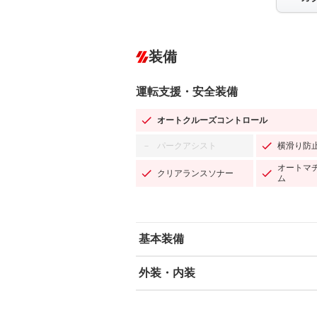
装備
運転支援・安全装備
オートクルーズコントロール
パークアシスト
横滑り防
－
オートマ
クリアランスソナー
ム
基本装備
外装・内装
エアバッグ：運転席/助手席/サイド
ABS
エアコン
カーナビ：SDナビ