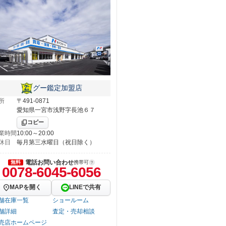
グー鑑定加盟店
所
〒491-0871
愛知県一宮市浅野字長池６７
コピー
業時間
10:00～20:00
休日
毎月第三水曜日（祝日除く）
電話お問い合わせ
無料
携帯可
0078-6045-6056
MAPを開く
LINEで共有
舗在庫一覧
ショールーム
舗詳細
査定・売却相談
売店ホームページ