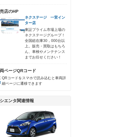
売店のHP
ネクステージ 一宮イン
ター店
東証プライム市場上場の
ネクステージグループ！
全国総在庫30，000台以
上。販売・買取はもちろ
ん、車検やメンテナンス
までお任せください！
両ページQRコード
QRコードをスマホで読み込むと車両詳
細ページに遷移できます
シエンタ関連情報