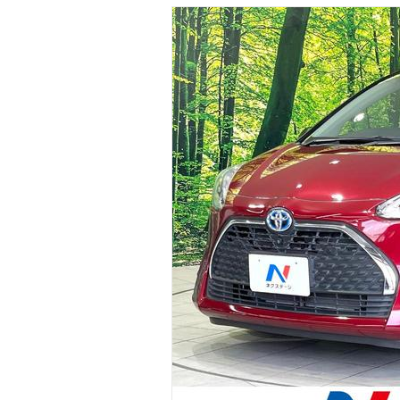
マガジン
車カタログ
自動車ローン
保険
レビュー
価格相場
教習所
用語集