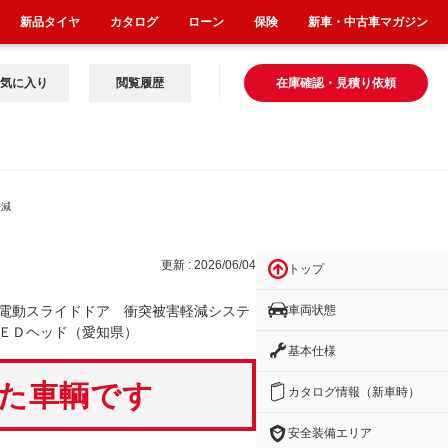
新品タイヤ
カタログ
ローン
保険
新車・中古車マガジン
気に入り
閲覧履歴
在庫確認・見積り依頼
軽減
更新 : 2026/06/04
トップ
車両状態
電動スライドドア 衝突被害軽減システ
ＥＤヘッド（愛知県）
基本仕様
いた車輌です
カタログ情報（新車時）
安全装備エリア