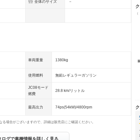
全体のサイズ
－
ク
（
車両重量
1380kg
使用燃料
無鉛レギュラーガソリン
JC08モード
28.8 km/リットル
燃費
ク
最高出力
74ps(54kW)/4800rpm
なる場合がございますので、詳細は販売店にご確認ください。
タログで車種情報を詳しく見る