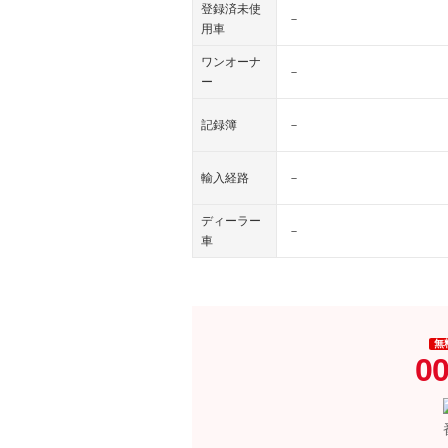
登録済未使
－
用車
ワンオーナ
－
ー
記録簿
－
輸入経路
－
ディーラー
－
車
無
00