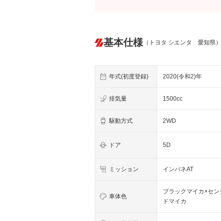
基本仕様
（トヨタ シエンタ 愛知県
年式(初度登録)
2020(令和2)年
排気量
1500cc
駆動方式
2WD
ドア
5D
ミッション
インパネAT
ブラックマイカ×セン
車体色
ドマイカ