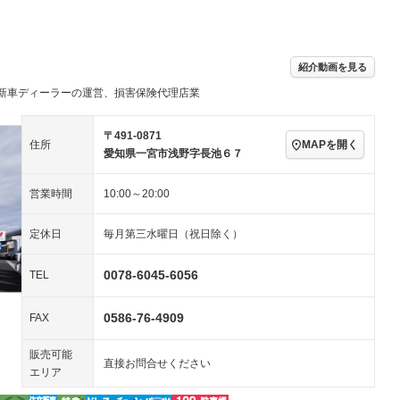
パワーステアリング
パワーウィンドウ
／ミュージック
ビジュアル：-／DVD再
アルミホイール：15イ
生
ンチ
ングストップ
ドライブレコーダー
USB入力端子
－
ハーフレザーシート
キーレス
－
紹介動画を見る
クリーンディーゼル
センターデフロック
－
－
新車ディーラーの運営、損害保険代理店業
セノンライト)
ポータブルナビ
バックカメラ
－
乗車
電動格納ミラー
スマートキー
ローダウン
－
〒491-0871
MAPを開く
住所
装備略号／用語解説
愛知県一宮市浅野字長池６７
ート
3列シート
ベンチシート
－
－
営業時間
10:00～20:00
ップシート
オットマン
電動格納サードシート
－
－
スルー
後席モニター
電動リアゲート
－
－
定休日
毎月第三水曜日（祝日除く）
アコン
全周囲カメラ
サイドカメラ
0078-6045-6056
TEL
ペンション
0586-76-4909
FAX
装備略号／用語解説
販売可能
直接お問合せください
エリア