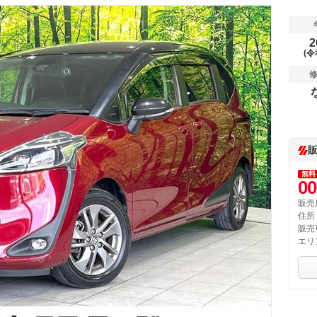
2
(令
無料
00
販売
住所
販売
エリ