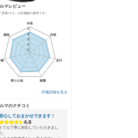
ルマレビュー
「普通=3.0」が評価軸の基準です）
外装
外装
5
5
4
4
価格
価格
内装
内装
3
3
2
2
1
1
装備
装備
走行
走行
乗り心地
乗り心地
燃費
燃費
評価詳細を見る
ルマのクチコミ
安心しておまかせできます！
4.6
とても丁寧に対応していただきまし
た。