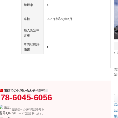
禁煙車
○
車検
2027(令和9)年5月
輸入認定中
－
古車
車両状態評
○
価書
住
営
定
電話でのお問い合わせ
携帯可
料
78-6045-6056
店
販売店への無料電話番号を
店
QRコードで読み取れます。
販