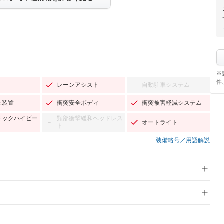
※
件
レーンアシスト
自動駐車システム
－
止装置
衝突安全ボディ
衝突被害軽減システム
チックハイビー
頸部衝撃緩和ヘッドレス
オートライト
－
ト
装備略号／用語解説
スライドドア：両面電動
サンルーフ
－
Wエアコン
リフトアップ
－
－
TV：フルセグ