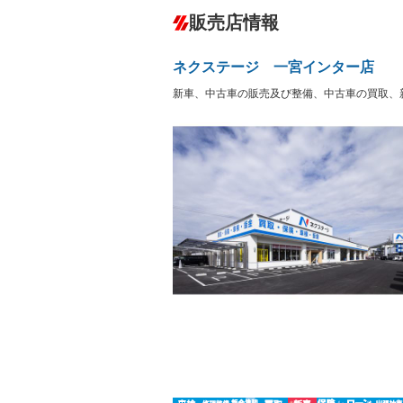
ダウンヒルアシストコントロール
－
販売店情報
オーディオ：CDまたはCDチェンジャー
サーバー
盗難防止システム
アイドリ
－
ヘッドライトウォッシャ
革シート
－
－
ネクステージ 一宮インター店
ー
Bluetooth接続
100V電源
－
新車、中古車の販売及び整備、中古車の買取、
LEDヘッドランプ
HID(キ
－
レンタカーアップ
展示・試
－
－
ETC
エアロ
－
ランフラットタイヤ
パワーシ
－
－
フルフラットシート
チップア
－
－
シートヒーター
ウォーク
－
フロントカメラ
シートエ
－
ルーフレール
エアサス
－
－