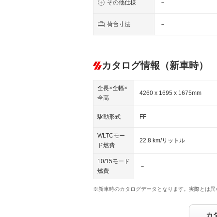
その他仕様
－
荷台寸法
－
カタログ情報（新車時）
全長×全幅×
4260 x 1695 x 1675mm
全高
駆動形式
FF
WLTCモー
22.8 km/リットル
ド燃費
10/15モード
－
燃費
※新車時のカタログデータとなります。実際とは異
カ