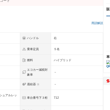
販
）
用語解説
ハンドル
右
乗車定員
５名
車
燃料
ハイブリッド
エコカー減税対
－
象車
過給器
－
シュアルレッ
車台番号下３桁
712