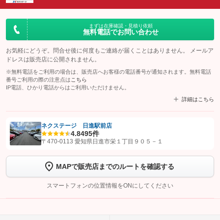
まずは在庫確認・見積り依頼
無料電話でお問い合わせ
お気軽にどうぞ。問合せ後に何度もご連絡が届くことはありません。 メールア
ドレスは販売店に公開されません。
※無料電話をご利用の場合は、販売店へお客様の電話番号が通知されます。無料電話
番号ご利用の際の注意点は
こちら
IP電話、ひかり電話からはご利用いただけません。
詳細はこちら
ネクステージ 日進駅前店
4.8
495件
【STEP1】
認証画面でグーネットを友だち追加してから「許可する」ボタンを押
〒470-0113 愛知県日進市栄１丁目９０５－１
します
MAPで販売店までのルートを確認する
【STEP2】
トーク画面で
ボタンをタップして問い合わせを
完了してください。
スマートフォンの位置情報をONにしてください
こちら