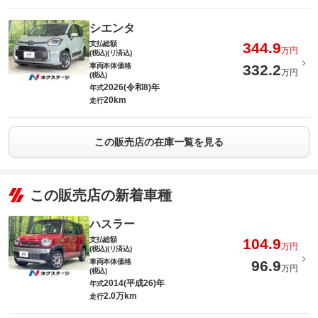
シエンタ
支払総額
344.9
万円
(税込)(リ済込)
車両本体価格
332.2
万円
(税込)
2026(令和8)年
年式
20km
走行
この販売店の在庫一覧を見る
この販売店の新着車種
ハスラー
支払総額
104.9
万円
(税込)(リ済込)
車両本体価格
96.9
万円
(税込)
2014(平成26)年
年式
2.0万km
走行