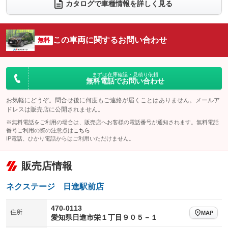
電動リアゲート
フロントカメラ
カタログで車種情報を詳しく見る
：装備なし
：装備あり
シートエアコン
全周囲カメラ
：装備なし
：装備あり
サイドカメラ
ルーフレール
この車両に関するお問い合わせ
：装備あり
無料
：装備なし
エアサスペンション
ヘッドライトウォッシャー
：装備なし
：装備なし
装備略号／用語解説
まずは在庫確認・見積り依頼
無料電話でお問い合わせ
お気軽にどうぞ。問合せ後に何度もご連絡が届くことはありません。メールア
ドレスは販売店に公開されません。
※無料電話をご利用の場合は、販売店へお客様の電話番号が通知されます。無料電話
番号ご利用の際の注意点は
こちら
IP電話、ひかり電話からはご利用いただけません。
販売店情報
ネクステージ 日進駅前店
470-0113
住所
MAP
愛知県日進市栄１丁目９０５－１