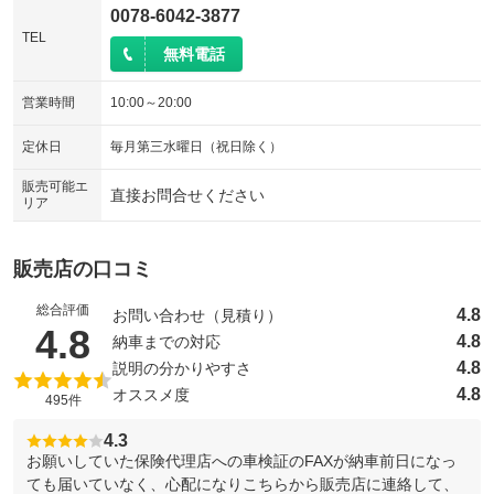
0078-6042-3877
TEL
無料電話
営業時間
10:00～20:00
定休日
毎月第三水曜日（祝日除く）
販売可能エ
直接お問合せください
リア
販売店の口コミ
総合評価
4.8
お問い合わせ（見積り）
（5点満点中）
4.8
4.8
納車までの対応
4.8
説明の分かりやすさ
4.8
オススメ度
495件
4.3
お願いしていた保険代理店への車検証のFAXが納車前日になっ
ても届いていなく、心配になりこちらから販売店に連絡して、