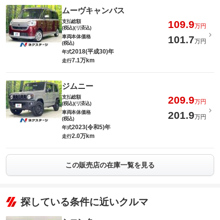
ムーヴキャンバス
支払総額
109.9
万円
(税込)(リ済込)
車両本体価格
101.7
万円
(税込)
2018(平成30)年
年式
7.1万km
走行
ジムニー
支払総額
209.9
万円
(税込)(リ済込)
車両本体価格
201.9
万円
(税込)
2023(令和5)年
年式
2.0万km
走行
この販売店の在庫一覧を見る
探している条件に近いクルマ