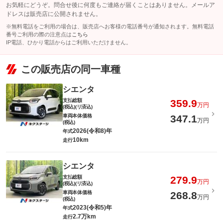
お気軽にどうぞ。問合せ後に何度もご連絡が届くことはありません。メールア
ドレスは販売店に公開されません。
※無料電話をご利用の場合は、販売店へお客様の電話番号が通知されます。無料電話
番号ご利用の際の注意点は
こちら
IP電話、ひかり電話からはご利用いただけません。
この販売店の同一車種
シエンタ
支払総額
359.9
万円
(税込)(リ済込)
車両本体価格
347.1
万円
(税込)
2026(令和8)年
年式
10km
走行
シエンタ
支払総額
279.9
万円
(税込)(リ済込)
車両本体価格
268.8
万円
(税込)
2023(令和5)年
年式
2.7万km
走行