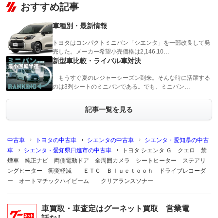
おすすめ記事
車種別・最新情報
トヨタはコンパクトミニバン「シエンタ」を一部改良して発
売した。メーカー希望小売価格は2,146,10…
新型車比較・ライバル車対決
もうすぐ夏のレジャーシーズン到来。そんな時に活躍する
のは3列シートのミニバンである。でも、ミニバン…
記事一覧を見る
中古車
トヨタの中古車
シエンタの中古車
シエンタ・愛知県の中古
車
シエンタ・愛知県日進市の中古車
トヨタ シエンタ Ｇ クエロ 禁
煙車 純正ナビ 両側電動ドア 全周囲カメラ シートヒーター ステアリ
ングヒーター 衝突軽減 ＥＴＣ Ｂｌｕｅｔｏｏｈ ドライブレコーダ
ー オートマチックハイビーム クリアランスソナー
車買取・車査定はグーネット買取 営業電