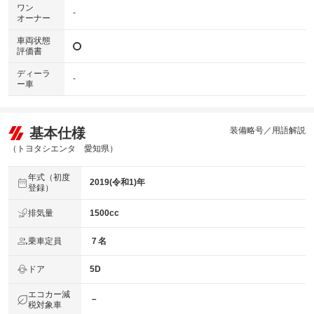
ワン
-
オーナー
車両状態
評価書
ディーラ
-
ー車
基本仕様
装備略号／用語解説
（トヨタシエンタ 愛知県）
年式（初度
2019(令和1)年
登録）
排気量
1500cc
乗車定員
７名
ドア
5D
エコカー減
－
税対象車