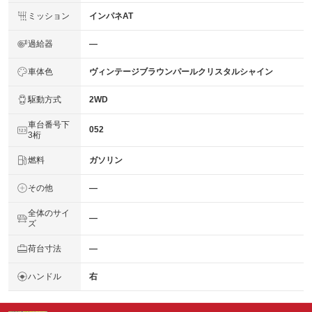
ミッション
インパネAT
過給器
―
車体色
ヴィンテージブラウンパールクリスタルシャイン
駆動方式
2WD
車台番号下
052
3桁
燃料
ガソリン
その他
―
全体のサイ
―
ズ
荷台寸法
―
ハンドル
右