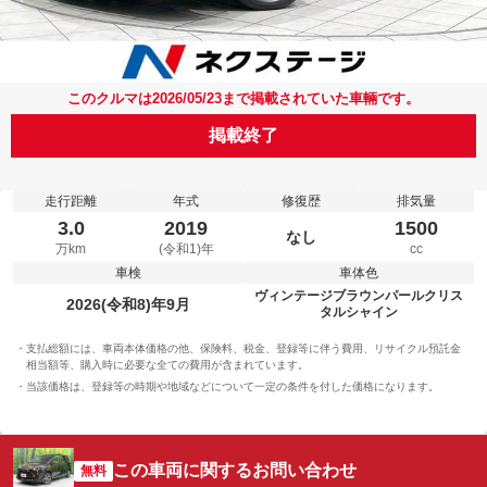
このクルマは2026/05/23まで掲載されていた車輛です。
掲載終了
走行距離
年式
修復歴
排気量
3.0
2019
1500
なし
万km
(令和1)年
cc
車検
車体色
ヴィンテージブラウンパールクリス
2026(令和8)年9月
タルシャイン
支払総額には、車両本体価格の他、保険料、税金、登録等に伴う費用、リサイクル預託金
相当額等、購入時に必要な全ての費用が含まれています。
当該価格は、登録等の時期や地域などについて一定の条件を付した価格になります。
この車両に関するお問い合わせ
無料