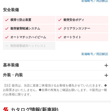
装備略号／用語解説
安全装備
横滑り防止装置
衝突安全ボディ
：装備あり
：装備あり
衝突被害軽減システム
クリアランスソナー
：装備あり
：装備あり
オートマチックハイビーム
オートライト
：装備あり
：装備あり
頸部衝撃緩和ヘッドレスト
：装備なし
装備略号／用語解説
基本装備
エアバッグ：運転席/助手席/サイド
外装・内装
：装備あり
スライドドア：両面電動
カーナビ：SDナビ
：装備あり
：装備あり
【注】販売は、当店に直接ご来場頂けるお客様を優先させていただきます。◆
お取置きはいたしません。◆在庫の有無をご確認お願いします。※販売は一般
サンルーフ
ABS
TV：フルセグ
：装備なし
：装備あり
：装備あり
のお客様に限ります。
エアコン
Wエアコン
オーディオ：CDまたはCDチェンジャー
：装備あり
：装備なし
：装備あり
リフトアップ
パワーステアリング
カタログ情報(新車時)
ビジュアル
：装備なし
：装備あり