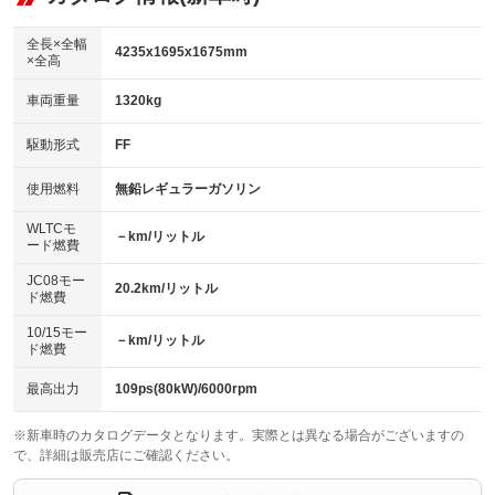
：装備なし
ダウンヒルアシストコントロール
アルミホイール：15インチ
：装備なし
：装備あり
全長×全幅
4235x1695x1675mm
×全高
パワーウィンドウ
盗難防止システム
革シート
ハーフレザーシート
：装備あり
：装備あり
：装備なし
：装備なし
車両重量
1320kg
アイドリングストップ
ドライブレコーダー
キーレス
LEDヘッドランプ
：装備なし
：装備あり
：装備あり
：装備あり
USB入力端子
Bluetooth接続
駆動形式
FF
HID(キセノンライト)
ポータブルナビ
：装備なし
：装備あり
：装備なし
：装備なし
100V電源
クリーンディーゼル
バックカメラ
ETC
使用燃料
無鉛レギュラーガソリン
：装備なし
：装備なし
：装備あり
：装備あり
センターデフロック
エアロ
スマートキー
：装備なし
WLTCモ
：装備なし
：装備あり
－km/リットル
ード燃費
レンタカーアップ
展示・試乗車
ローダウン
ランフラットタイヤ
：装備なし
：装備なし
：装備なし
：装備なし
JC08モー
20.2km/リットル
ド燃費
電動格納ミラー
パワーシート
3列シート
：装備あり
：装備なし
：装備あり
10/15モー
装備略号／用語解説
－km/リットル
ベンチシート
フルフラットシート
ド燃費
：装備なし
：装備なし
チップアップシート
オットマン
：装備なし
：装備なし
最高出力
109ps(80kW)/6000rpm
電動格納サードシート
シートヒーター
：装備なし
：装備あり
※新車時のカタログデータとなります。実際とは異なる場合がございますの
で、詳細は販売店にご確認ください。
ウォークスルー
後席モニター
：装備なし
：装備なし