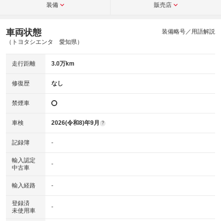
装備
販売店
車両状態
装備略号／用語解説
（トヨタシエンタ 愛知県）
走行距離
3.0万km
修復歴
なし
禁煙車
車検
2026(令和8)年9月
?
記録簿
-
輸入認定
-
中古車
輸入経路
-
登録済
-
未使用車