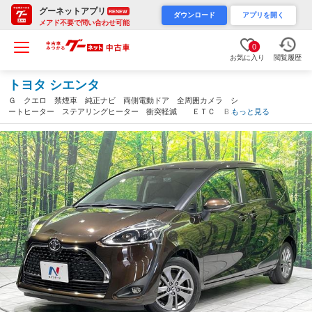
グーネットアプリ
RENEW
ダウンロード
アプリを開く
メアド不要で問い合わせ可能
0
お気に入り
閲覧履歴
トヨタ シエンタ
Ｇ クエロ 禁煙車 純正ナビ 両側電動ドア 全周囲カメラ シ
ートヒーター ステアリングヒーター 衝突軽減 ＥＴＣ Ｂｌ
もっと見る
ｕｅｔｏｏｈ ドライブレコーダー オートマチックハイビー
ム クリアランスソナー（愛知県）