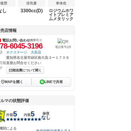
修復歴
排気量
車体色
なし
3300cc(D)
ロジウムホワ
イトプレミア
ムメタリック
販売店情報
電話お問い合わせ
携帯可
78-6045-3196
電話番号QR
店
ネクステージ 大高店
愛知県名古屋市緑区南大高３ー１７０６
可能
直接お問合せください
ア
陸送費について聞く
MAPを開く
LINEで共有
クルマの状態評価
5
5
修復
外装
内装
なし
機関による