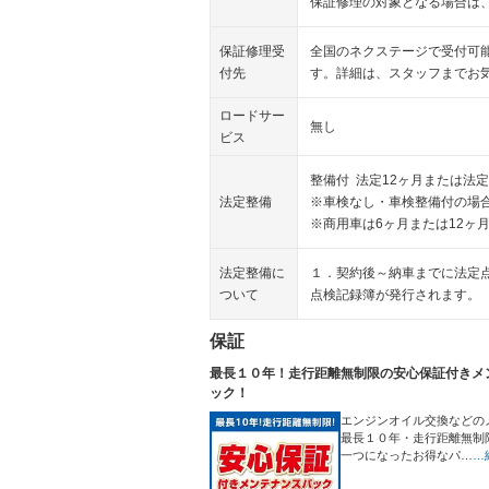
保証修理の対象となる場合は
保証修理受
全国のネクステージで受付可
付先
す。詳細は、スタッフまでお
ロードサー
無し
ビス
整備付 法定12ヶ月または法定
法定整備
※車検なし・車検整備付の場合
※商用車は6ヶ月または12ヶ
法定整備に
１．契約後～納車までに法定
ついて
点検記録簿が発行されます。
保証
最長１０年！走行距離無制限の安心保証付きメ
ック！
エンジンオイル交換などの
最長１０年・走行距離無制
一つになったお得なパ…
…