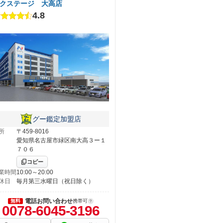
クステージ 大高店
4.8
グー鑑定加盟店
所
〒459-8016
愛知県名古屋市緑区南大高３ー１
７０６
コピー
業時間
10:00～20:00
休日
毎月第三水曜日（祝日除く）
電話お問い合わせ
無料
携帯可
0078-6045-3196