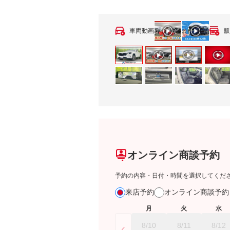
車両動画
販
オンライン商談予約
予約の内容・日付・時間を選択してくだ
来店予約
オンライン商談予
月
火
水
8/10
8/11
8/12