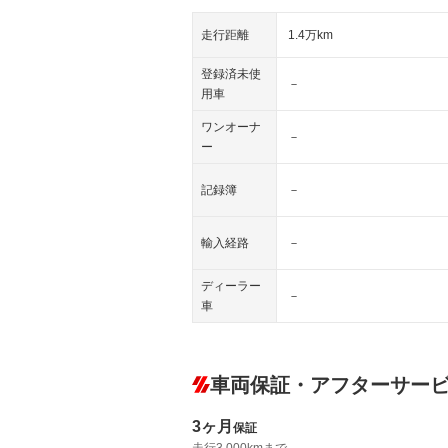
走行距離
1.4万km
登録済未使
－
用車
ワンオーナ
－
ー
記録簿
－
輸入経路
－
ディーラー
－
車
車両保証・アフターサー
3ヶ月
保証
走行3,000kmまで