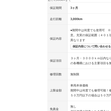
保証期間
3ヶ月
走行距離
3,000km
●期間中は何度でも使用可 ※
意。充実の保証範囲（４０１
保証内容
異なります
保証内容について問い合わせる
３ヶ月・３０００ｋｍ以内な
保証項目
の各機構における主要項目を
修理回数
無制限
車両本体価格
上限金額
期間中は何度でも修理可能！
５０万円以下の場合は５０万
無し
免責金