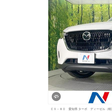
マガジン
車カタログ
自動車ローン
保険
レビュー
価格相場
教習所
用語集
ＣＸ－８０ 愛知県 ターボ ディーゼル（