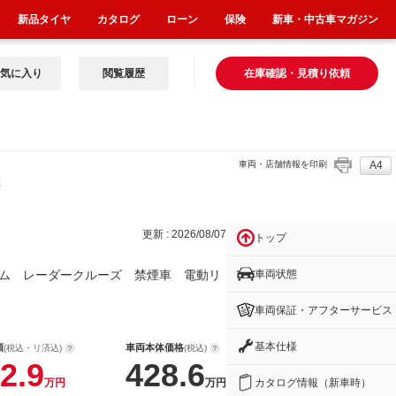
新品タイヤ
カタログ
ローン
保険
新車・中古車マガジン
気に入り
閲覧履歴
在庫確認・見積り依頼
車両・店舗情報を印刷
A4
煙
更新 : 2026/08/07
トップ
車両状態
ム レーダークルーズ 禁煙車 電動リ
車両保証・アフターサービス
基本仕様
額
車両本体価格
(税込・リ済込)
(税込)
2.9
428.6
カタログ情報（新車時）
万円
万円