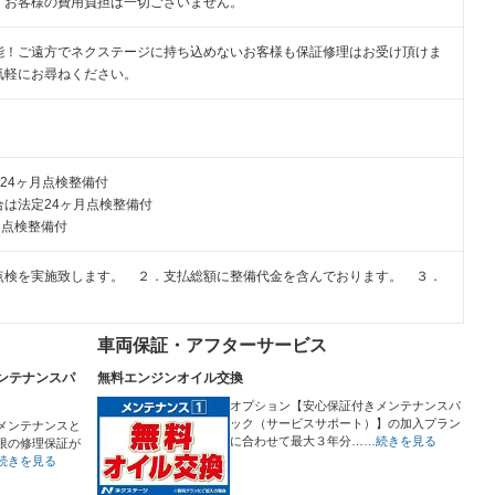
、お客様の費用負担は一切ございません。
能！ご遠方でネクステージに持ち込めないお客様も保証修理はお受け頂けま
気軽にお尋ねください。
24ヶ月点検整備付
は法定24ヶ月点検整備付
月点検整備付
点検を実施致します。 ２．支払総額に整備代金を含んでおります。 ３．
車両保証・アフターサービス
ンテナンスパ
無料エンジンオイル交換
オプション【安心保証付きメンテナンスパ
ック（サービスサポート）】の加入プラン
メンテナンスと
に合わせて最大３年分…
…続きを見る
限の修理保証が
続きを見る