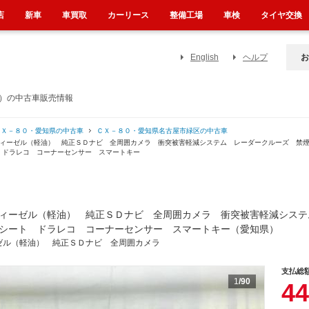
店
新車
車買取
カーリース
整備工場
車検
タイヤ交換
English
ヘルプ
お
県）の中古車販売情報
ＣＸ－８０・愛知県の中古車
ＣＸ－８０・愛知県名古屋市緑区の中古車
ディーゼル（軽油） 純正ＳＤナビ 全周囲カメラ 衝突被害軽減システム レーダークルーズ 禁
 ドラレコ コーナーセンサー スマートキー
ィーゼル（軽油） 純正ＳＤナビ 全周囲カメラ 衝突被害軽減システ
シート ドラレコ コーナーセンサー スマートキー（愛知県）
ゼル（軽油） 純正ＳＤナビ 全周囲カメラ
支払総
1
/90
44