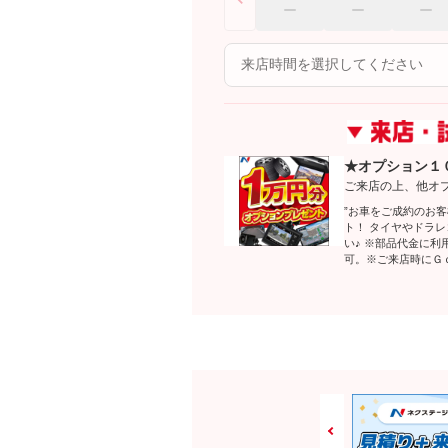
★オプション１
ご来店の上、他オ
”お車をご成約のお
ト！ タイヤやドラ
い♪ ※部品代金に
可。※ご来店時にＧ