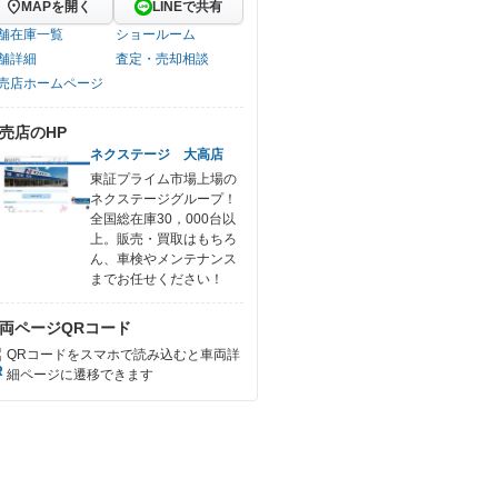
MAPを開く
LINEで共有
舗在庫一覧
ショールーム
舗詳細
査定・売却相談
売店ホームページ
売店のHP
ネクステージ 大高店
東証プライム市場上場の
ネクステージグループ！
全国総在庫30，000台以
上。販売・買取はもちろ
ん、車検やメンテナンス
までお任せください！
両ページQRコード
QRコードをスマホで読み込むと車両詳
細ページに遷移できます