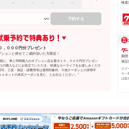
検査
予約する
０，０００円分プレゼント
プションと併せてご成約頂いた方限定！
期間
客様に、車と同時購入のオプション品を最大１０，０００円分プレゼン
保証費
レコの購入などにお役立ていただき、快適なカーライフをお楽しみくださ
※グ
利用可。工賃・保証・諸費用等は適用対象外。※他クーポンとの併用不
※一
ｏｏネットの来店クーポンを見た、とお伝えください。”
は販