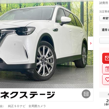
諸費用 
法定整
希望
通常
2
(令
軽油） 純正ＳＤナビ 全周囲カメラ