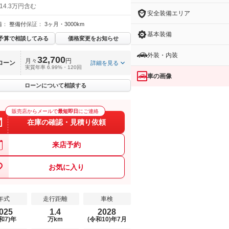
14.3万円含む
安全装備エリア
備：
整備付
保証：
3ヶ月・3000km
基本装備
予算で相談してみる
価格変更をお知らせ
外装・内装
32,700
月々
円
ローン
詳細を見る
実質年率 6.99%・120回
車の画像
ローンについて相談する
販売店からメールで
最短即日
にご連絡
在庫の確認・見積り依頼
来店予約
お気に入り
年式
走行距離
車検
025
1.4
2028
和7)年
万km
(令和10)年7月