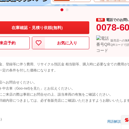
電話でのお問
無料
0078-6
在庫確認・見積り依頼(無料)
販売店への無
来店予約
お気に入り
QRコードで
金、登録等に伴う費用、リサイクル預託金 相当額等、購入時に必要な全ての費用が
一定の条件を付した価格になります。
店へお問合せください。
古車（Goo-net)を見た」とお伝えください。
にご来店の際は事前にお問合せの上、該当車両の有無をご確認ください。
詳細内容につきましては、必ず各販売店にご確認いただきますようお願いいたしま
県）
用語解説