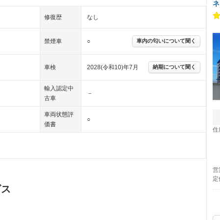
ネ
修復歴
なし
禁煙車
○
車内の匂いについて聞く
車検
2028(令和10)年7月
納期について聞く
輸入認定中
－
古車
車両状態評
○
価書
住
営
定
ビス