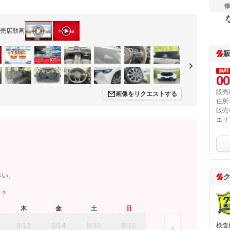
売店動画
無料
00
販売
画像をリクエストする
住所
販売
エリ
さい。
約
木
金
土
日
8/13
8/14
8/15
8/16
検査