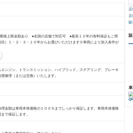
店
店
販
販
累積上限金額あり ●全国の店舗で対応可 ●最長１０年の有料保証もご用
項目）１・２・３・１０年からお選びいただけます※車両により加入条件が
らエンジン、トランスミッション、ハイブリッド、ステアリング、ブレーキ
無償修理（または交換）いたします。
車
修理金額は車両本体価格の１００％までしっかり保証します。車両本体価格
円まで保証します。