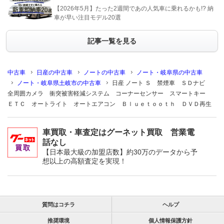
【2026年5月】たった2週間であの人気車に乗れるかも!? 納
車が早い注目モデル20選
記事一覧を見る
中古車
日産の中古車
ノートの中古車
ノート・岐阜県の中古車
ノート・岐阜県土岐市の中古車
日産 ノート Ｓ 禁煙車 ＳＤナビ
全周囲カメラ 衝突被害軽減システム コーナーセンサー スマートキー
ＥＴＣ オートライト オートエアコン Ｂｌｕｅｔｏｏｔｈ ＤＶＤ再生
車買取・車査定はグーネット買取 営業電
話なし
【日本最大級の加盟店数】約30万のデータから予
想以上の高額査定を実現！
質問はコチラ
ヘルプ
推奨環境
個人情報保護方針