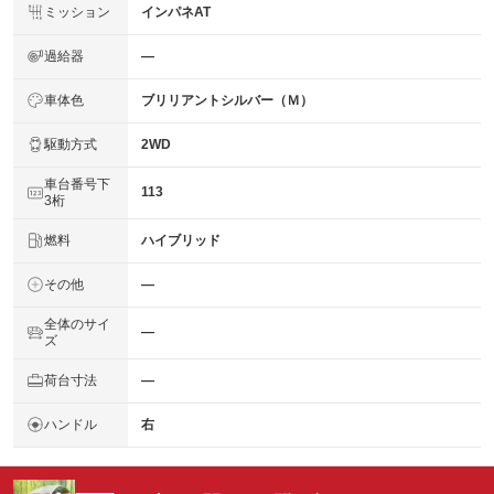
ミッション
インパネAT
過給器
―
車体色
ブリリアントシルバー（Ｍ）
駆動方式
2WD
車台番号下
113
3桁
燃料
ハイブリッド
その他
―
全体のサイ
―
ズ
荷台寸法
―
ハンドル
右