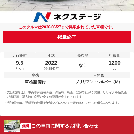
このクルマは2026/06/27まで掲載されていた車輛です。
掲載終了
走行距離
年式
修復歴
排気量
9.5
2022
1200
なし
万km
(令和4)年
cc
車検
車体色
車検整備付
ブリリアントシルバー（Ｍ）
支払総額には、車両本体価格の他、保険料、税金、登録等に伴う費用、リサイクル預託金
相当額等、購入時に必要な全ての費用が含まれています。
当該価格は、登録等の時期や地域などについて一定の条件を付した価格になります。
この車両に関するお問い合わせ
無料