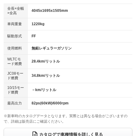
ダウンヒルアシストコントロール
アルミホイール
：装備なし
：装備なし
全長×全幅
4045x1695x1505mm
×全高
パワーウィンドウ
盗難防止システム
革シート
ハーフレザーシート
：装備あり
：装備あり
：装備なし
：装備なし
車両重量
1220kg
アイドリングストップ
ドライブレコーダー
キーレス
LEDヘッドランプ
：装備なし
：装備なし
：装備あり
：装備なし
USB入力端子
Bluetooth接続
駆動形式
FF
HID(キセノンライト)
ポータブルナビ
：装備なし
：装備あり
：装備なし
：装備なし
100V電源
クリーンディーゼル
バックカメラ
ETC
使用燃料
無鉛レギュラーガソリン
：装備なし
：装備なし
：装備あり
：装備あり
センターデフロック
エアロ
スマートキー
：装備なし
WLTCモ
：装備なし
：装備あり
28.4km/リットル
ード燃費
レンタカーアップ
展示・試乗車
ローダウン
ランフラットタイヤ
：装備なし
：装備なし
：装備なし
：装備なし
JC08モー
34.8km/リットル
ド燃費
電動格納ミラー
パワーシート
3列シート
：装備あり
：装備なし
：装備なし
10/15モー
装備略号／用語解説
－km/リットル
ベンチシート
フルフラットシート
ド燃費
：装備なし
：装備なし
チップアップシート
オットマン
：装備なし
：装備なし
最高出力
82ps(60kW)/6000rpm
電動格納サードシート
シートヒーター
：装備なし
：装備なし
※新車時のカタログデータとなります。実際とは異なる場合がございますの
で、詳細は販売店にご確認ください。
ウォークスルー
後席モニター
：装備なし
：装備なし
電動リアゲート
フロントカメラ
カタログで車種情報を詳しく見る
：装備なし
：装備あり