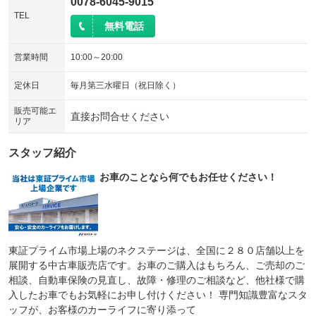
0078-6045-9015
TEL
無料電話
営業時間
10:00～20:00
定休日
毎月第三水曜日（祝日除く）
販売可能エ
直接お問合せください
リア
スタッフ紹介
お車のことなら何でもお任せください！
東証プライム市場上場のネクステージは、全国に２８０店舗以上を
展開する中古車販売店です。お車のご購入はもちろん、ご売却のご
相談、自動車保険の見直し、故障・修理のご相談など、他社様で購
入したお車でもお気軽にお申し付けください！ 専門知識豊富なスタ
ッフが、お客様のカーライフに寄り添って