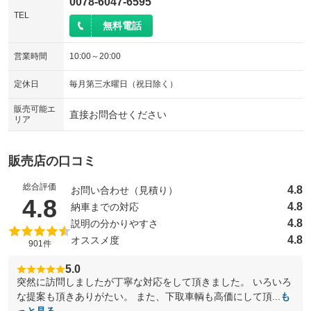
0078-6047-6595
TEL
無料電話
営業時間
10:00～20:00
定休日
毎月第三水曜日（祝日除く）
販売可能エ
直接お問合せください
リア
販売店の口コミ
総合評価
4.8
お問い合わせ（見積り）
（5点満点中）
4.8
4.8
納車までの対応
4.8
説明の分かりやすさ
4.8
オススメ度
901件
5.0
突然に訪問しましたが丁寧な対応をして頂きました。 いろいろ
な提案も頂きありがたい。 また、下取車輌も高価にして頂...
も