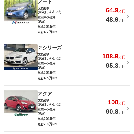
ノート
支払総額
64.9
万円
(税込)(リ済込・追)
車両本体価格
48.9
万円
(税込)
2015年
年式
4.2万km
走行
２シリーズ
支払総額
108.9
万円
(税込)(リ済込・追)
車両本体価格
95.3
万円
(税込)
2016年
年式
4.5万km
走行
アクア
支払総額
100
万円
(税込)(リ済込・追)
車両本体価格
90.8
万円
(税込)
2015年
年式
2.8万km
走行