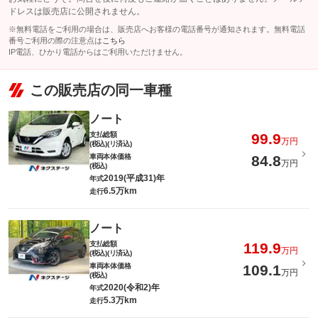
ドレスは販売店に公開されません。
※無料電話をご利用の場合は、販売店へお客様の電話番号が通知されます。無料電話
番号ご利用の際の注意点は
こちら
IP電話、ひかり電話からはご利用いただけません。
この販売店の同一車種
ノート
支払総額
99.9
万円
(税込)(リ済込)
車両本体価格
84.8
万円
(税込)
2019(平成31)年
年式
6.5万km
走行
ノート
支払総額
119.9
万円
(税込)(リ済込)
車両本体価格
109.1
万円
(税込)
2020(令和2)年
年式
5.3万km
走行