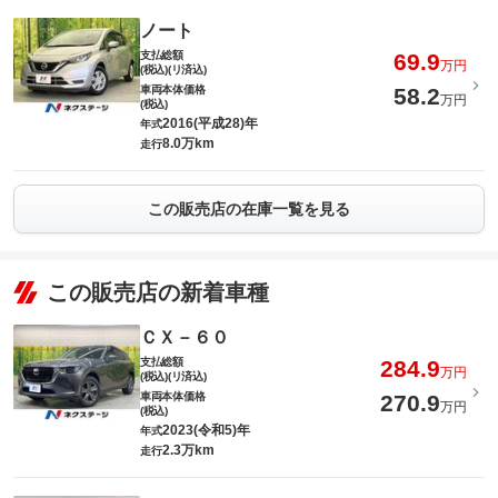
ノート
支払総額
69.9
万円
(税込)(リ済込)
車両本体価格
58.2
万円
(税込)
2016(平成28)年
年式
8.0万km
走行
この販売店の在庫一覧を見る
この販売店の新着車種
ＣＸ－６０
支払総額
284.9
万円
(税込)(リ済込)
車両本体価格
270.9
万円
(税込)
2023(令和5)年
年式
2.3万km
走行