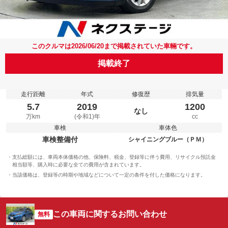
このクルマは2026/06/20まで掲載されていた車輛です。
掲載終了
走行距離
年式
修復歴
排気量
5.7
2019
1200
なし
万km
(令和1)年
cc
車検
車体色
車検整備付
シャイニングブルー（ＰＭ）
支払総額には、車両本体価格の他、保険料、税金、登録等に伴う費用、リサイクル預託金
相当額等、購入時に必要な全ての費用が含まれています。
当該価格は、登録等の時期や地域などについて一定の条件を付した価格になります。
この車両に関するお問い合わせ
無料