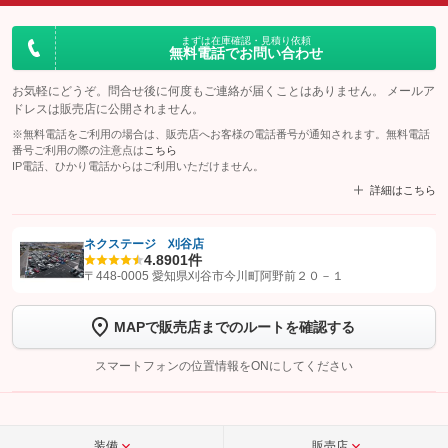
まずは在庫確認・見積り依頼
無料電話でお問い合わせ
お気軽にどうぞ。問合せ後に何度もご連絡が届くことはありません。 メールア
ドレスは販売店に公開されません。
※無料電話をご利用の場合は、販売店へお客様の電話番号が通知されます。無料電話
番号ご利用の際の注意点は
こちら
IP電話、ひかり電話からはご利用いただけません。
詳細はこちら
ネクステージ 刈谷店
4.8
901件
【STEP1】
認証画面でグーネットを友だち追加してから「許可する」ボタンを押
〒448-0005 愛知県刈谷市今川町阿野前２０－１
します
MAPで販売店までのルートを確認する
【STEP2】
トーク画面で
ボタンをタップして問い合わせを
完了してください。
スマートフォンの位置情報をONにしてください
こちら
装備
販売店