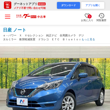
グーネットアプリ
RENEW
ダウンロード
アプリを開く
メアド不要で問い合わせ可能
0
お気に入り
閲覧履歴
日産 ノート
ｅ－パワー Ｘ Ｖセレクション 純正ナビ 全周囲カメラ デジ
タルミラー 衝突軽減装置 ドラレコ ＥＴＣ Ｂｌｕｅｔｏｏｔ
もっと見る
ｈ ＬＥＤヘッド オートエアコン スマートキー プッシュスタ
ート シートリフター １５インチアルミ（愛知県）