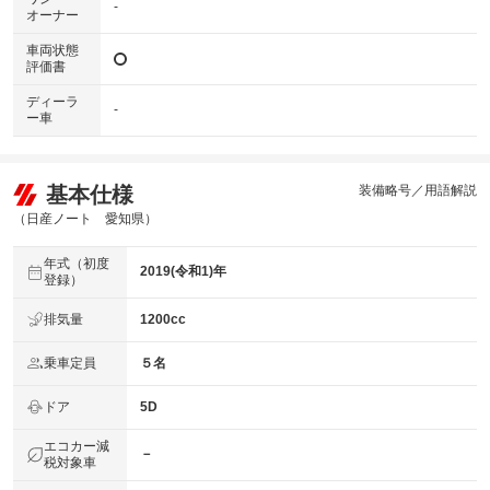
-
オーナー
車両状態
評価書
ディーラ
-
ー車
基本仕様
装備略号／用語解説
（日産ノート 愛知県）
年式（初度
2019(令和1)年
登録）
排気量
1200cc
乗車定員
５名
ドア
5D
エコカー減
－
税対象車