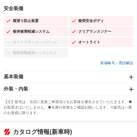
安全装備
横滑り防止装置
衝突安全ボディ
：装備あり
：装備あり
衝突被害軽減システム
クリアランスソナー
：装備あり
：装備あり
オートマチックハイビーム
オートライト
：装備なし
：装備あり
頸部衝撃緩和ヘッドレスト
：装備なし
装備略号／用語解説
基本装備
エアバッグ：運転席/助手席
外装・内装
：装備あり
スライドドア
カーナビ：SDナビ
：装備なし
：装備あり
【注】販売は、当店に直接ご来場頂けるお客様を優先させていただきます。◆
お取置きはいたしません。◆在庫の有無をご確認お願いします。※販売は一般
サンルーフ
ABS
TV：フルセグ
：装備なし
：装備あり
：装備あり
のお客様に限ります。
エアコン
Wエアコン
オーディオ：CDまたはCDチェンジャー／ミュージックプレイヤー接続
：装備あり
：装備なし
：装備あり
可／ミュージックサーバー
リフトアップ
パワーステアリング
カタログ情報(新車時)
：装備なし
：装備あり
ビジュアル：-／DVD再生
：装備あり