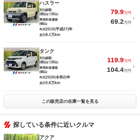
ハスラー
支払総額
79.9
万円
(税込)(リ済込)
車両本体価格
69.2
万円
(税込)
2015(平成27)年
年式
8.1万km
走行
タンク
支払総額
119.9
万円
(税込)(リ済込)
車両本体価格
104.4
万円
(税込)
2020(令和2)年
年式
5.8万km
走行
この販売店の在庫一覧を見る
探している条件に近いクルマ
アクア