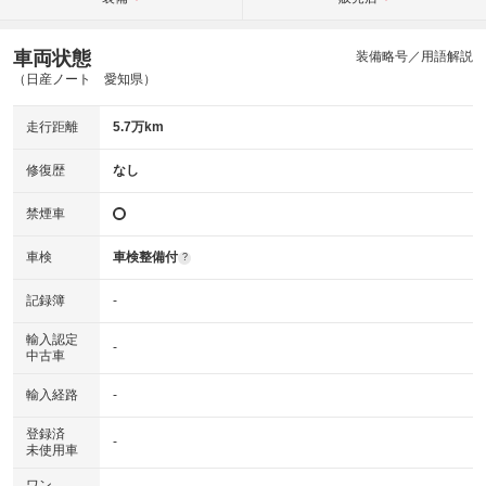
車両状態
装備略号／用語解説
（日産ノート 愛知県）
走行距離
5.7万km
修復歴
なし
禁煙車
車検
車検整備付
?
記録簿
-
輸入認定
-
中古車
輸入経路
-
登録済
-
未使用車
ワン