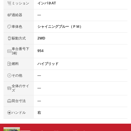
ミッション
インパネAT
過給器
―
車体色
シャイニングブルー（ＰＭ）
駆動方式
2WD
車台番号下
954
3桁
燃料
ハイブリッド
その他
―
全体のサイ
―
ズ
荷台寸法
―
ハンドル
右