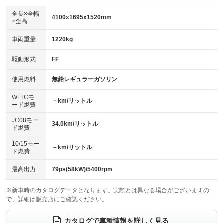
ダウンヒルアシストコントロール
：装備なし
アルミホイール：15インチ
全長×全幅
：装備あり
4100x1695x1520mm
×全高
パワーウィンドウ
盗難防止システム
：装備あり
：装備あり
革シート
ハーフレザーシート
：装備なし
：装備なし
車両重量
1220kg
アイドリングストップ
ドライブレコーダー
：装備なし
：装備あり
キーレス
LEDヘッドランプ
：装備あり
：装備あり
USB入力端子
Bluetooth接続
駆動形式
FF
：装備なし
：装備あり
HID(キセノンライト)
ポータブルナビ
：装備なし
：装備なし
100V電源
クリーンディーゼル
使用燃料
無鉛レギュラーガソリン
：装備なし
：装備なし
バックカメラ
ETC
：装備あり
：装備あり
センターデフロック
：装備なし
WLTCモ
エアロ
スマートキー
－km/リットル
：装備なし
：装備あり
ード燃費
レンタカーアップ
展示・試乗車
：装備なし
：装備なし
ローダウン
ランフラットタイヤ
：装備なし
：装備なし
JC08モー
34.0km/リットル
ド燃費
電動格納ミラー
：装備あり
パワーシート
3列シート
：装備なし
：装備なし
10/15モー
装備略号／用語解説
－km/リットル
ド燃費
ベンチシート
フルフラットシート
：装備なし
：装備なし
チップアップシート
オットマン
最高出力
79ps(58kW)/5400rpm
：装備なし
：装備なし
電動格納サードシート
シートヒーター
：装備なし
：装備なし
※新車時のカタログデータとなります。実際とは異なる場合がございますの
で、詳細は販売店にご確認ください。
ウォークスルー
後席モニター
：装備なし
：装備なし
カタログで車種情報を詳しく見る
電動リアゲート
フロントカメラ