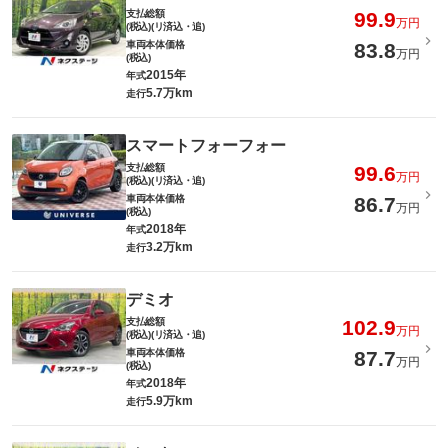
支払総額
99.9
万円
(税込)(リ済込・追)
車両本体価格
83.8
万円
(税込)
2015年
年式
5.7万km
走行
スマートフォーフォー
支払総額
99.6
万円
(税込)(リ済込・追)
車両本体価格
86.7
万円
(税込)
2018年
年式
3.2万km
走行
デミオ
支払総額
102.9
万円
(税込)(リ済込・追)
車両本体価格
87.7
万円
(税込)
2018年
年式
5.9万km
走行