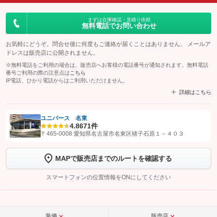
まずは在庫確認・見積り依頼
無料電話でお問い合わせ
お気軽にどうぞ。問合せ後に何度もご連絡が届くことはありません。 メールア
ドレスは販売店に公開されません。
※無料電話をご利用の場合は、販売店へお客様の電話番号が通知されます。無料電話
番号ご利用の際の注意点は
こちら
IP電話、ひかり電話からはご利用いただけません。
詳細はこちら
ユニバース 名東
4.8
671件
【STEP1】
認証画面でグーネットを友だち追加してから「許可する」ボタンを押
〒465-0008 愛知県名古屋市名東区猪子石原１－４０３
します
MAPで販売店までのルートを確認する
【STEP2】
トーク画面で
ボタンをタップして問い合わせを
完了してください。
スマートフォンの位置情報をONにしてください
こちら
装備
販売店