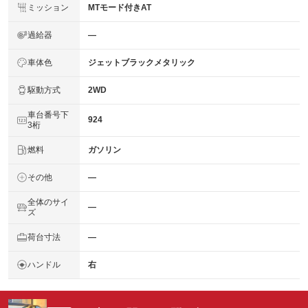
ミッション
MTモード付きAT
過給器
―
車体色
ジェットブラックメタリック
駆動方式
2WD
車台番号下
924
3桁
燃料
ガソリン
その他
―
全体のサイ
―
ズ
荷台寸法
―
ハンドル
右