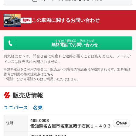
シートエアコン
全周囲カメラ
：装備なし
：装備なし
サイドカメラ
ルーフレール
この車両に関するお問い合わせ
：装備なし
無料
：装備なし
エアサスペンション
ヘッドライトウォッシャー
：装備なし
：装備なし
装備略号／用語解説
まずは在庫確認・見積り依頼
無料電話でお問い合わせ
お気軽にどうぞ。問合せ後に何度もご連絡が届くことはありません。メールア
ドレスは販売店に公開されません。
※無料電話をご利用の場合は、販売店へお客様の電話番号が通知されます。無料電話
番号ご利用の際の注意点は
こちら
IP電話、ひかり電話からはご利用いただけません。
販売店情報
ユニバース 名東
465-0008
住所
MAP
愛知県名古屋市名東区猪子石原１－４０３