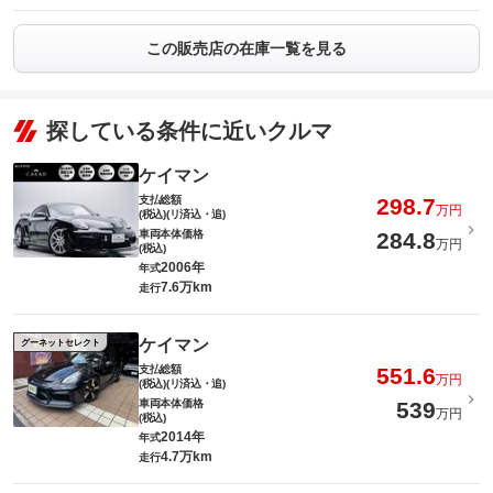
この販売店の在庫一覧を見る
探している条件に近いクルマ
ケイマン
支払総額
298.7
万円
(税込)(リ済込・追)
車両本体価格
284.8
万円
(税込)
2006年
年式
7.6万km
走行
ケイマン
グーネットセレクト
支払総額
551.6
万円
(税込)(リ済込・追)
車両本体価格
539
万円
(税込)
2014年
年式
4.7万km
走行