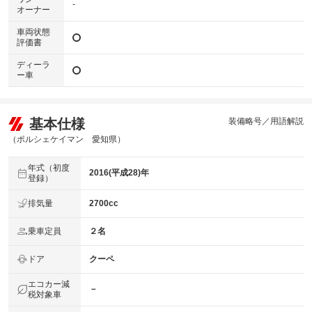
-
オーナー
車両状態
評価書
ディーラ
ー車
基本仕様
装備略号／用語解説
（ポルシェケイマン 愛知県）
年式（初度
2016(平成28)年
登録）
排気量
2700cc
乗車定員
２名
ドア
クーペ
エコカー減
－
税対象車