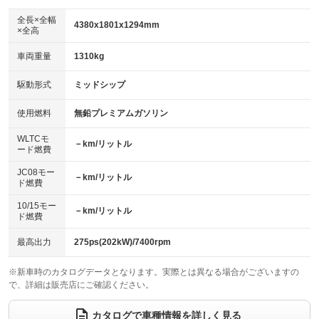
ダウンヒルアシストコントロール
アルミホイール：20インチ
：装備なし
：装備あり
全長×全幅
4380x1801x1294mm
×全高
パワーウィンドウ
盗難防止システム
革シート
ハーフレザーシート
：装備あり
：装備あり
：装備あり
：装備なし
車両重量
1310kg
アイドリングストップ
ドライブレコーダー
キーレス
LEDヘッドランプ
：装備なし
：装備なし
：装備あり
：装備なし
USB入力端子
Bluetooth接続
駆動形式
ミッドシップ
HID(キセノンライト)
ポータブルナビ
：装備なし
：装備あり
：装備あり
：装備なし
100V電源
クリーンディーゼル
バックカメラ
ETC
使用燃料
無鉛プレミアムガソリン
：装備なし
：装備なし
：装備あり
：装備あり
センターデフロック
エアロ
スマートキー
：装備なし
WLTCモ
：装備なし
：装備あり
－km/リットル
ード燃費
レンタカーアップ
展示・試乗車
ローダウン
ランフラットタイヤ
：装備なし
：装備なし
：装備なし
：装備なし
JC08モー
－km/リットル
ド燃費
電動格納ミラー
パワーシート
3列シート
：装備あり
：装備なし
：装備なし
10/15モー
装備略号／用語解説
－km/リットル
ベンチシート
フルフラットシート
ド燃費
：装備なし
：装備なし
チップアップシート
オットマン
：装備なし
：装備なし
最高出力
275ps(202kW)/7400rpm
電動格納サードシート
シートヒーター
：装備なし
：装備あり
※新車時のカタログデータとなります。実際とは異なる場合がございますの
で、詳細は販売店にご確認ください。
ウォークスルー
後席モニター
：装備なし
：装備なし
電動リアゲート
フロントカメラ
カタログで車種情報を詳しく見る
：装備なし
：装備なし