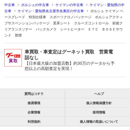
中古車
ポルシェの中古車
ケイマンの中古車
ケイマン・愛知県の中
古車
ケイマン・愛知県名古屋市名東区の中古車
ポルシェ ケイマン ベ
ースグレード 特別仕様車 スポーツクロノパッケージ ポルシェアクティ
ブサスペンションパッケージ 黒革シート クルーズコントロール 前後ク
リアランスソナー バックカメラ シートヒーター ＥＴＣ ＢＯＳＥサウ
ンド 禁煙
車買取・車査定はグーネット買取 営業電
話なし
【日本最大級の加盟店数】約30万のデータから予
想以上の高額査定を実現！
質問はコチラ
ヘルプ
推奨環境
個人情報保護方針
企業情報
採用情報
利用規約
個人情報の取扱いについて