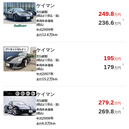
ケイマン
支払総額
249.8
万円
(税込)(リ済込・追)
車両本体価格
236.6
万円
(税込)
2009年
年式
12.6万km
走行
ケイマン
グーネットセレクト
支払総額
195
万円
(税込)(リ済込・追)
車両本体価格
179
万円
(税込)
2007年
年式
15.2万km
走行
ケイマン
支払総額
279.2
万円
(税込)(リ済込・追)
車両本体価格
269.8
万円
(税込)
2008年
年式
6.0万km
走行