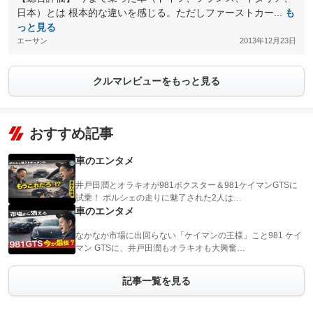
日本）とは 根本的な違いを感じる。ただしファーストカー...
も
っと見る
エーサン
2013年12月23日
クルマレビューをもっと見る
おすすめ記事
車のエンタメ
井戸田潤とオラキオが981ボクスター＆981ケイマンGTSに
試乗！ ポルシェの走りに魅了された2人は…
車のエンタメ
なかなか市場に出回らない「ケイマンの王様」こと981 ケイ
マン GTSに、井戸田潤もオラキオも大興奮…
記事一覧を見る