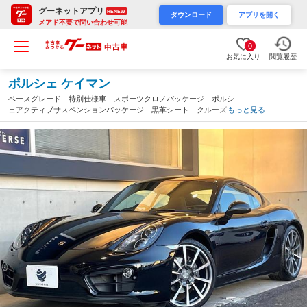
グーネットアプリ
RENEW
ダウンロード
アプリを開く
メアド不要で問い合わせ可能
0
お気に入り
閲覧履歴
ポルシェ ケイマン
ベースグレード 特別仕様車 スポーツクロノパッケージ ポルシ
ェアクティブサスペンションパッケージ 黒革シート クルーズコ
もっと見る
ントロール 前後クリアランスソナー バックカメラ シートヒー
ター ＥＴＣ ＢＯＳＥサウンド 禁煙（愛知県）