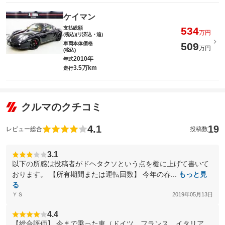
ケイマン
支払総額
534
万円
(税込)(リ済込・追)
車両本体価格
509
万円
(税込)
2010年
年式
3.5万km
走行
クルマのクチコミ
4.1
19
レビュー総合
投稿数
3.1
以下の所感は投稿者がドヘタクソという点を棚に上げて書いて
おります。 【所有期間または運転回数】 今年の春...
もっと見
る
ＹＳ
2019年05月13日
4.4
【総合評価】 今まで乗った車（ドイツ、フランス、イタリア、