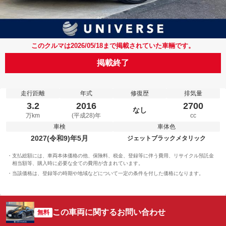
このクルマは2026/05/18まで掲載されていた車輛です。
掲載終了
走行距離
年式
修復歴
排気量
3.2
2016
2700
なし
万km
(平成28)年
cc
車検
車体色
2027(令和9)年5月
ジェットブラックメタリック
支払総額には、車両本体価格の他、保険料、税金、登録等に伴う費用、リサイクル預託金
相当額等、購入時に必要な全ての費用が含まれています。
当該価格は、登録等の時期や地域などについて一定の条件を付した価格になります。
この車両に関するお問い合わせ
無料