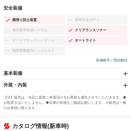
安全装備
横滑り防止装置
衝突安全ボディ
：装備あり
：装備なし
衝突被害軽減システム
クリアランスソナー
：装備なし
：装備あり
オートマチックハイビーム
オートライト
：装備なし
：装備あり
頸部衝撃緩和ヘッドレスト
：装備なし
装備略号／用語解説
基本装備
エアバッグ：運転席/助手席/サイド
外装・内装
：装備あり
スライドドア
カーナビ：メモリーナビ他
：装備なし
：装備あり
【注】販売は、当店に直接ご来場頂けるお客様を優先させていただきます。◆
お取置きはいたしません。◆在庫の有無をご確認お願いします。※販売は一般
サンルーフ
ABS
TV
：装備なし
：装備あり
：装備なし
のお客様に限ります。
エアコン
Wエアコン
オーディオ：CDまたはCDチェンジャー／ミュージックサーバー
：装備あり
：装備なし
：装備あり
リフトアップ
パワーステアリング
カタログ情報(新車時)
ビジュアル：-／DVD再生
：装備なし
：装備あり
：装備あり