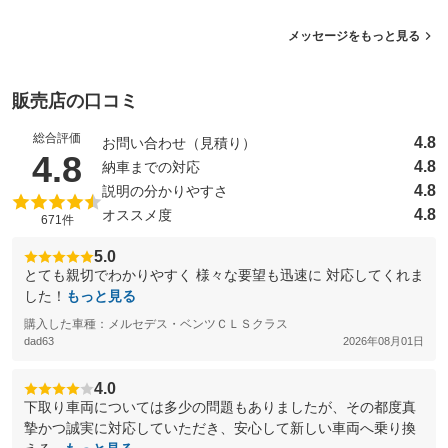
メッセージをもっと見る
販売店の口コミ
総合評価
4.8
お問い合わせ（見積り）
（5点満点中）
4.8
4.8
納車までの対応
4.8
説明の分かりやすさ
4.8
オススメ度
671件
5.0
とても親切でわかりやすく 様々な要望も迅速に 対応してくれま
した！
もっと見る
購入した車種：メルセデス・ベンツＣＬＳクラス
dad63
2026年08月01日
4.0
下取り車両については多少の問題もありましたが、その都度真
摯かつ誠実に対応していただき、安心して新しい車両へ乗り換