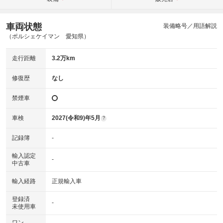
車両状態
装備略号／用語解説
（ポルシェケイマン 愛知県）
走行距離
3.2万km
修復歴
なし
禁煙車
車検
2027(令和9)年5月
?
記録簿
-
輸入認定
-
中古車
輸入経路
正規輸入車
登録済
-
未使用車
ワン