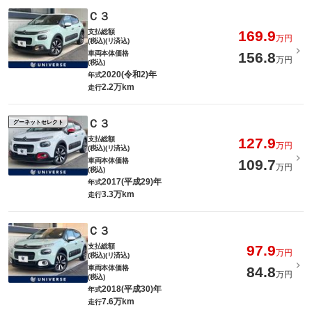
Ｃ３
支払総額
169.9
万円
(税込)(リ済込)
車両本体価格
156.8
万円
(税込)
2020(令和2)年
年式
2.2万km
走行
Ｃ３
グーネットセレクト
支払総額
127.9
万円
(税込)(リ済込)
車両本体価格
109.7
万円
(税込)
2017(平成29)年
年式
3.3万km
走行
Ｃ３
支払総額
97.9
万円
(税込)(リ済込)
車両本体価格
84.8
万円
(税込)
2018(平成30)年
年式
7.6万km
走行