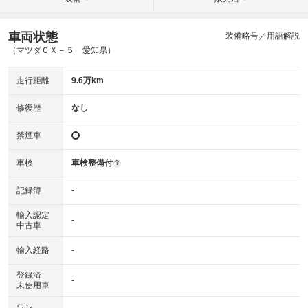
車両状態
装備略号／用語解説
（マツダＣＸ－５ 愛知県）
走行距離
9.6万km
修復歴
なし
禁煙車
車検
車検整備付
?
記録簿
-
輸入認定
-
中古車
輸入経路
-
登録済
-
未使用車
ワン