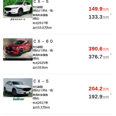
ＣＸ－５
支払総額
149.9
万円
(税込)(リ済込・追)
車両本体価格
133.3
万円
(税込)
2017年
年式
10.0万km
走行
ＣＸ－６０
支払総額
390.6
万円
(税込)(リ済込・追)
車両本体価格
376.7
万円
(税込)
2025年
年式
353km
走行
ＣＸ－５
支払総額
204.2
万円
(税込)(リ済込・追)
車両本体価格
192.9
万円
(税込)
2017年
年式
5.3万km
走行