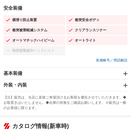
安全装備
横滑り防止装置
衝突安全ボディ
：装備あり
：装備あり
衝突被害軽減システム
クリアランスソナー
：装備あり
：装備あり
オートマチックハイビーム
オートライト
：装備あり
：装備あり
頸部衝撃緩和ヘッドレスト
：装備なし
装備略号／用語解説
基本装備
エアバッグ：運転席/助手席/サイド
外装・内装
：装備あり
スライドドア
カーナビ：SDナビ
：装備なし
：装備あり
【注】販売は、当店に直接ご来場頂けるお客様を優先させていただきます。◆
お取置きはいたしません。◆在庫の有無をご確認お願いします。※販売は一般
サンルーフ
ABS
TV：フルセグ
：装備なし
：装備あり
：装備あり
のお客様に限ります。
エアコン
Wエアコン
オーディオ：CDまたはCDチェンジャー／ミュージックプレイヤー接続
：装備あり
：装備なし
：装備あり
可
リフトアップ
パワーステアリング
カタログ情報(新車時)
：装備なし
：装備あり
ビジュアル：-／DVD再生
：装備あり