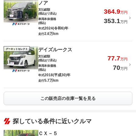
ノア
支払総額
364.9
万円
(税込)(リ済込)
車両本体価格
353.1
万円
(税込)
2024(令和6)年
年式
2.6万km
走行
デイズルークス
グーネットセレクト
支払総額
77.7
万円
(税込)(リ済込)
車両本体価格
70
万円
(税込)
2018(平成30)年
年式
5.7万km
走行
この販売店の在庫一覧を見る
探している条件に近いクルマ
ＣＸ－５