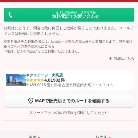
まずは在庫確認・見積り依頼
無料電話でお問い合わせ
お気軽にどうぞ。問合せ後に何度もご連絡が届くことはありません。 メールア
ドレスは販売店に公開されません。
※無料電話をご利用の場合は、販売店へお客様の電話番号が通知されます。無料電話
番号ご利用の際の注意点は
こちら
IP電話、ひかり電話からはご利用いただけません。
詳細はこちら
ネクステージ 大高店
4.8
1982件
【STEP1】
認証画面でグーネットを友だち追加してから「許可する」ボタンを押
〒459-8016 愛知県名古屋市緑区南大高３ー１７０６
します
MAPで販売店までのルートを確認する
【STEP2】
トーク画面で
ボタンをタップして問い合わせを
完了してください。
スマートフォンの位置情報をONにしてください
こちら
装備
販売店