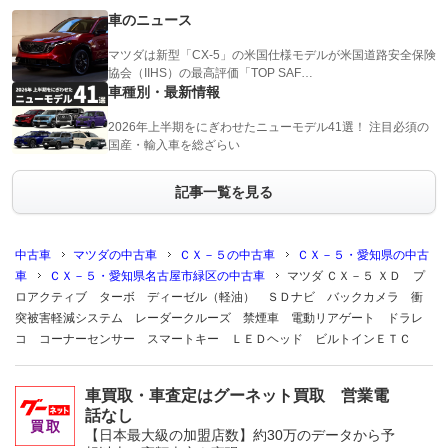
車のニュース
マツダは新型「CX-5」の米国仕様モデルが米国道路安全保険
協会（IIHS）の最高評価「TOP SAF…
車種別・最新情報
2026年上半期をにぎわせたニューモデル41選！ 注目必須の
国産・輸入車を総ざらい
記事一覧を見る
中古車
マツダの中古車
ＣＸ－５の中古車
ＣＸ－５・愛知県の中古
車
ＣＸ－５・愛知県名古屋市緑区の中古車
マツダ ＣＸ－５ ＸＤ プ
ロアクティブ ターボ ディーゼル（軽油） ＳＤナビ バックカメラ 衝
突被害軽減システム レーダークルーズ 禁煙車 電動リアゲート ドラレ
コ コーナーセンサー スマートキー ＬＥＤヘッド ビルトインＥＴＣ
車買取・車査定はグーネット買取 営業電
話なし
【日本最大級の加盟店数】約30万のデータから予