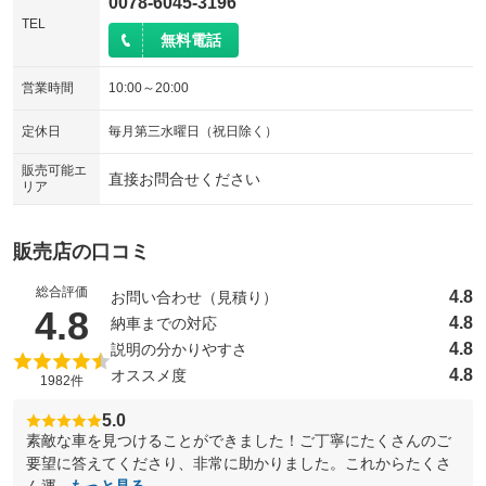
0078-6045-3196
TEL
無料電話
営業時間
10:00～20:00
定休日
毎月第三水曜日（祝日除く）
販売可能エ
直接お問合せください
リア
販売店の口コミ
総合評価
4.8
お問い合わせ（見積り）
（5点満点中）
4.8
4.8
納車までの対応
4.8
説明の分かりやすさ
4.8
オススメ度
1982件
5.0
素敵な車を見つけることができました！ご丁寧にたくさんのご
要望に答えてくださり、非常に助かりました。これからたくさ