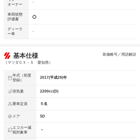
-
オーナー
車両状態
評価書
ディーラ
-
ー車
基本仕様
装備略号／用語解説
（マツダＣＸ－５ 愛知県）
年式（初度
2017(平成29)年
登録）
排気量
2200cc(D)
乗車定員
５名
ドア
5D
エコカー減
－
税対象車