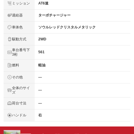
ミッション
AT6速
過給器
ターボチャージャー
車体色
ソウルレッドクリスタルメタリック
駆動方式
2WD
車台番号下
561
3桁
燃料
軽油
その他
―
全体のサイ
―
ズ
荷台寸法
―
ハンドル
右