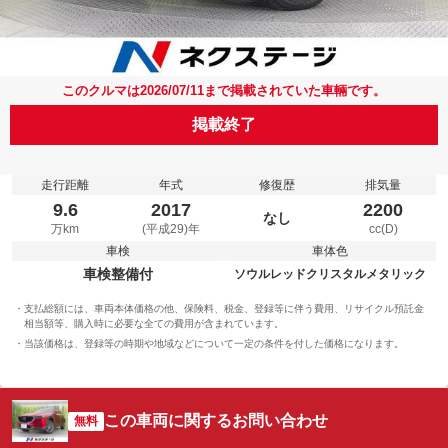
このクルマは2026/07/11まで掲載されていた車輛です。
掲載終了
走行距離
年式
修復歴
排気量
9.6
2017
2200
なし
万km
(平成29)年
cc(D)
車検
車体色
車検整備付
ソウルレッドクリスタルメタリック
支払総額には、車両本体価格の他、保険料、税金、登録等に伴う費用、リサイクル預託金
相当額等、購入時に必要な全ての費用が含まれています。
当該価格は、登録等の時期や地域などについて一定の条件を付した価格になります。
この車両に関するお問い合わせ
無料