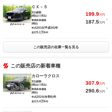
ＣＸ－５
支払総額
199.9
万円
(税込)(リ済込)
車両本体価格
187.5
万円
(税込)
2018(平成30)年
年式
5.1万km
走行
この販売店の在庫一覧を見る
この販売店の新着車種
カローラクロス
支払総額
307.9
万円
(税込)(リ済込)
車両本体価格
290.6
万円
(税込)
2024(令和6)年
年式
3.4万km
走行