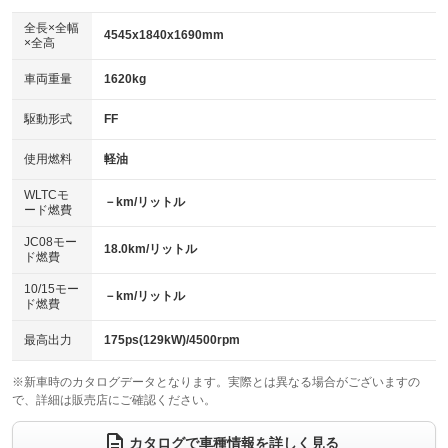
ダウンヒルアシストコントロール
：装備なし
アルミホイール：17インチ
全長×全幅
：装備あり
4545x1840x1690mm
×全高
パワーウィンドウ
盗難防止システム
：装備あり
：装備あり
革シート
ハーフレザーシート
：装備なし
：装備なし
車両重量
1620kg
アイドリングストップ
ドライブレコーダー
：装備あり
：装備あり
キーレス
LEDヘッドランプ
：装備あり
：装備あり
USB入力端子
Bluetooth接続
駆動形式
FF
：装備あり
：装備あり
HID(キセノンライト)
ポータブルナビ
：装備なし
：装備なし
100V電源
クリーンディーゼル
使用燃料
軽油
：装備なし
：装備なし
バックカメラ
ETC
：装備あり
：装備あり
センターデフロック
：装備なし
WLTCモ
エアロ
スマートキー
－km/リットル
：装備なし
：装備あり
ード燃費
レンタカーアップ
展示・試乗車
：装備なし
：装備なし
ローダウン
ランフラットタイヤ
：装備なし
：装備なし
JC08モー
18.0km/リットル
ド燃費
電動格納ミラー
：装備あり
パワーシート
3列シート
：装備なし
：装備なし
10/15モー
装備略号／用語解説
－km/リットル
ド燃費
ベンチシート
フルフラットシート
：装備なし
：装備なし
チップアップシート
オットマン
最高出力
175ps(129kW)/4500rpm
：装備なし
：装備なし
電動格納サードシート
シートヒーター
：装備なし
：装備なし
※新車時のカタログデータとなります。実際とは異なる場合がございますの
で、詳細は販売店にご確認ください。
ウォークスルー
後席モニター
：装備なし
：装備なし
カタログで車種情報を詳しく見る
電動リアゲート
フロントカメラ