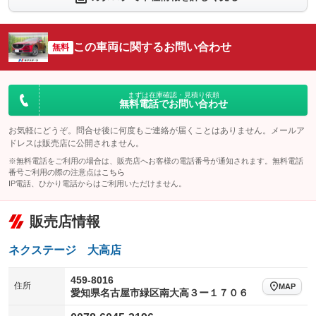
：装備あり
：装備なし
シートエアコン
全周囲カメラ
：装備なし
：装備なし
この車両に関するお問い合わせ
サイドカメラ
無料
ルーフレール
：装備なし
：装備なし
エアサスペンション
ヘッドライトウォッシャー
：装備なし
：装備なし
装備略号／用語解説
まずは在庫確認・見積り依頼
無料電話でお問い合わせ
お気軽にどうぞ。問合せ後に何度もご連絡が届くことはありません。メールア
ドレスは販売店に公開されません。
※無料電話をご利用の場合は、販売店へお客様の電話番号が通知されます。無料電話
番号ご利用の際の注意点は
こちら
IP電話、ひかり電話からはご利用いただけません。
販売店情報
ネクステージ 大高店
459-8016
住所
MAP
愛知県名古屋市緑区南大高３ー１７０６