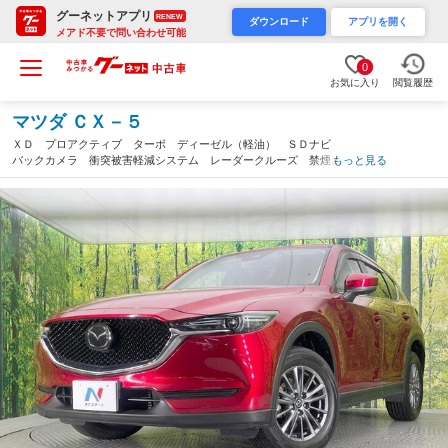
グーネットアプリ
RENEW
ダウンロード
アプリを開く
メアド不要で問い合わせ可能
0
お気に入り
閲覧履歴
マツダ ＣＸ－５
ＸＤ プロアクティブ ターボ ディーゼル（軽油） ＳＤナビ
バックカメラ 衝突被害軽減システム レーダークルーズ 禁煙
もっと見る
車 電動リアゲート ドラレコ コーナーセンサー スマートキ
ー ＬＥＤヘッド ビルトインＥＴＣ（愛知県）