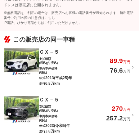
ドレスは販売店に公開されません。
※無料電話をご利用の場合は、販売店へお客様の電話番号が通知されます。無料電話
番号ご利用の際の注意点は
こちら
IP電話、ひかり電話からはご利用いただけません。
この販売店の同一車種
ＣＸ－５
支払総額
89.9
万円
(税込)(リ済込)
車両本体価格
76.6
万円
(税込)
2013(平成25)年
年式
6.8万km
走行
ＣＸ－５
支払総額
270
万円
(税込)(リ済込)
車両本体価格
257.2
万円
(税込)
2023(令和5)年
年式
3.8万km
走行