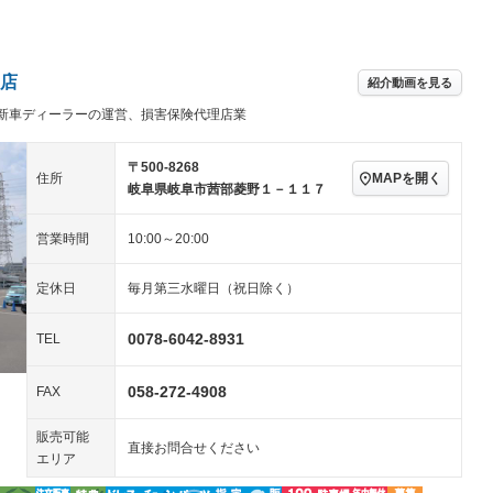
パワーステアリング
パワーウィンドウ
アルミホイール：16イ
－ビジュアル
－
ンチ
ングストップ
ドライブレコーダー
USB入力端子
－
ハーフレザーシート
キーレス
－
店
紹介動画を見る
クリーンディーゼル
センターデフロック
－
－
新車ディーラーの運営、損害保険代理店業
セノンライト)
ポータブルナビ
バックカメラ
－
乗車
電動格納ミラー
－
スマートキー
ローダウン
－
〒500-8268
MAPを開く
住所
装備略号／用語解説
岐阜県岐阜市茜部菱野１－１１７
ート
3列シート
ベンチシート
－
－
営業時間
10:00～20:00
ップシート
オットマン
電動格納サードシート
－
－
スルー
後席モニター
電動リアゲート
－
－
定休日
毎月第三水曜日（祝日除く）
アコン
全周囲カメラ
サイドカメラ
－
－
0078-6042-8931
TEL
ペンション
058-272-4908
FAX
装備略号／用語解説
販売可能
直接お問合せください
エリア