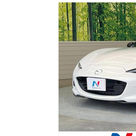
マガジン
車カタログ
自動車ローン
保険
レビュー
価格相場
教習所
用語集