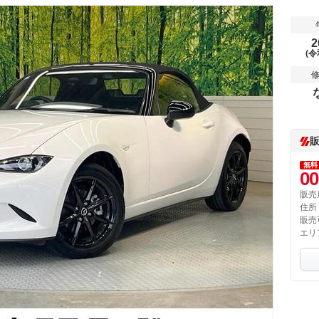
2
(令
無料
00
販売
住所
販売
エリ