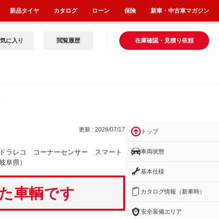
新品タイヤ
カタログ
ローン
保険
新車・中古車マガジン
気に入り
閲覧履歴
在庫確認・見積り依頼
サ
更新 : 2026/07/17
トップ
車両状態
ドラレコ コーナーセンサー スマート
岐阜県）
基本仕様
いた車輌です
カタログ情報（新車時）
安全装備エリア