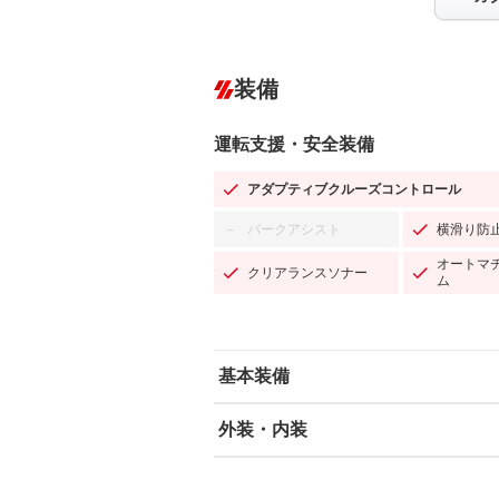
装備
運転支援・安全装備
アダプティブクルーズコントロール
パークアシスト
横滑り防
－
オートマ
クリアランスソナー
ム
基本装備
外装・内装
エアバッグ：運転席/助手席/サイド
ABS
エアコン
カーナビ
－