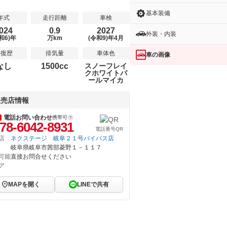
基本装備
年式
走行距離
車検
024
0.9
2027
外装・内装
和6)年
万km
(令和9)年4月
修復歴
排気量
車体色
車の画像
なし
1500cc
スノーフレイ
クホワイトパ
ールマイカ
販売店情報
電話お問い合わせ
携帯可
78-6042-8931
電話番号QR
店
ネクステージ 岐阜２１号バイパス店
岐阜県岐阜市茜部菱野１－１１７
可能
直接お問合せください
ア
MAPを開く
LINEで共有