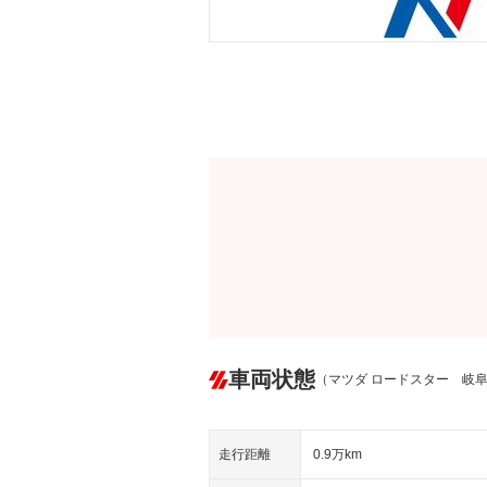
車両状態
（マツダ ロードスター 岐
走行距離
0.9万km