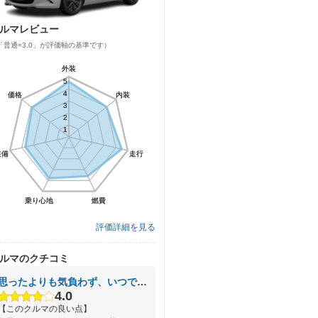
ルマレビュー
「普通=3.0」が評価軸の基準です）
外装
外装
5
5
4
4
価格
価格
内装
内装
3
3
2
2
1
1
装備
装備
走行
走行
乗り心地
乗り心地
燃費
燃費
評価詳細を見る
ルマのクチコミ
思ったよりも気負わず、いつでもフツーに乗れるオープンカーです
4.0
【このクルマの良い点】