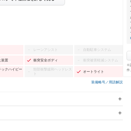
レーンアシスト
自動駐車システム
－
－
止装置
衝突安全ボディ
衝突被害軽減システム
－
※
チックハイビー
頸部衝撃緩和ヘッドレス
件
オートライト
－
ト
装備略号／用語解説
スライドドア
サンルーフ
－
－
Wエアコン
リフトアップ
－
－
TV：フルセグ