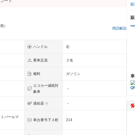
販
販
阜県）
用語解説
ハンドル
右
乗車定員
２名
燃料
ガソリン
車
エコカー減税対
－
象車
過給器
－
イトパールマ
車台番号下３桁
214