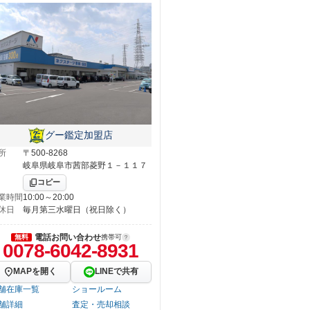
グー鑑定加盟店
所
〒500-8268
岐阜県岐阜市茜部菱野１－１１７
コピー
業時間
10:00～20:00
休日
毎月第三水曜日（祝日除く）
電話お問い合わせ
無料
携帯可
0078-6042-8931
MAPを開く
LINEで共有
舗在庫一覧
ショールーム
舗詳細
査定・売却相談