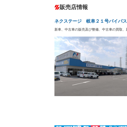
ダウンヒルアシストコントロール
－
販売店情報
オーディオ
－
盗難防止システム
アイドリ
－
ヘッドライトウォッシャ
革シート
－
－
ネクステージ 岐阜２１号バイパス
ー
Bluetooth接続
100V電源
－
新車、中古車の販売及び整備、中古車の買取、
LEDヘッドランプ
HID(キ
－
レンタカーアップ
展示・試
－
－
ETC
エアロ
－
－
ランフラットタイヤ
パワーシ
－
－
フルフラットシート
チップア
－
－
シートヒーター
ウォーク
－
フロントカメラ
シートエ
－
－
ルーフレール
エアサス
－
－