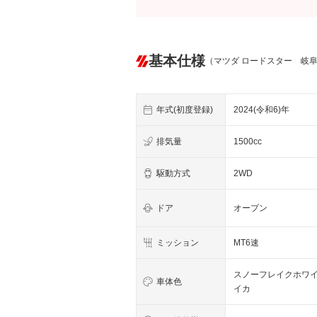
基本仕様
（マツダ ロードスター 岐
年式(初度登録)
2024(令和6)年
排気量
1500cc
駆動方式
2WD
ドア
オープン
ミッション
MT6速
スノーフレイクホワ
車体色
イカ