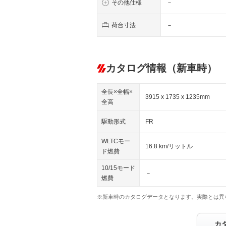
その他仕様
－
荷台寸法
－
カタログ情報（新車時）
全長×全幅×
3915 x 1735 x 1235mm
全高
駆動形式
FR
WLTCモー
16.8 km/リットル
ド燃費
10/15モード
－
燃費
※新車時のカタログデータとなります。実際とは異
カ