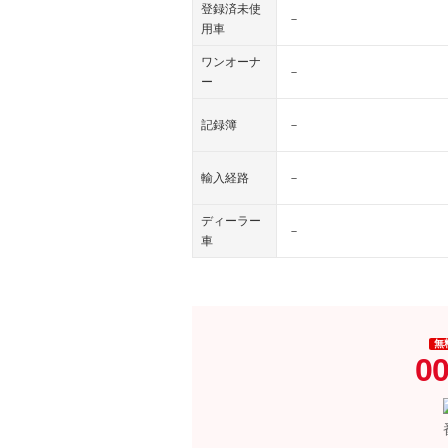
登録済未使
－
用車
ワンオーナ
－
ー
記録簿
－
輸入経路
－
ディーラー
－
車
無
00