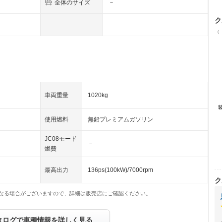
全体のサイズ
－
ク
（
車両重量
1020kg
使用燃料
無鉛プレミアムガソリン
JC08モード
－
燃費
最高出力
136ps(100kW)/7000rpm
ク
なる場合がございますので、詳細は販売店にご確認ください。
タログで車種情報を詳しく見る