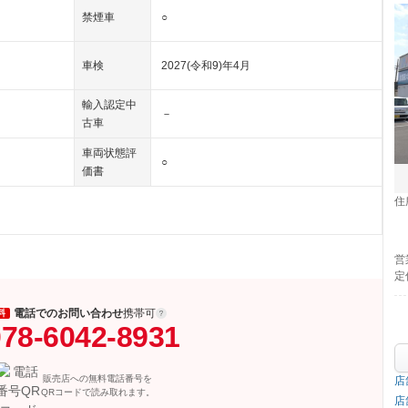
禁煙車
○
車検
2027(令和9)年4月
輸入認定中
－
古車
車両状態評
○
価書
住
営
定
電話でのお問い合わせ
携帯可
料
78-6042-8931
販売店への無料電話番号を
店
QRコードで読み取れます。
店