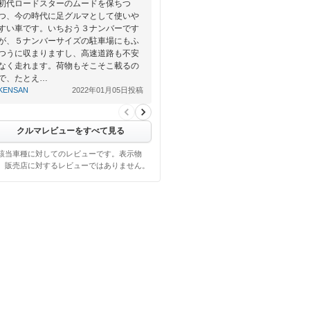
初代ロードスターのムードを保ちつ
つ、今の時代に足グルマとして使いや
すい車です。いちおう３ナンバーです
が、５ナンバーサイズの駐車場にもふ
つうに収まりますし、高速道路も不安
なく走れます。荷物もそこそこ載るの
で、たとえ…
KENSAN
2022年01月05日投稿
クルマレビューをすべて見る
該当車種に対してのレビューです。表示物
、販売店に対するレビューではありません。