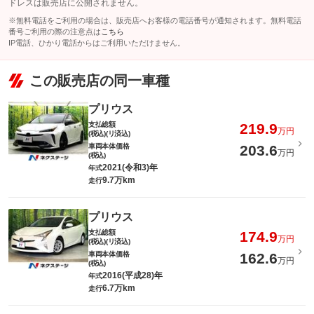
ドレスは販売店に公開されません。
※無料電話をご利用の場合は、販売店へお客様の電話番号が通知されます。無料電話
番号ご利用の際の注意点は
こちら
IP電話、ひかり電話からはご利用いただけません。
この販売店の同一車種
プリウス
支払総額
219.9
万円
(税込)(リ済込)
車両本体価格
203.6
万円
(税込)
2021(令和3)年
年式
9.7万km
走行
プリウス
支払総額
174.9
万円
(税込)(リ済込)
車両本体価格
162.6
万円
(税込)
2016(平成28)年
年式
6.7万km
走行