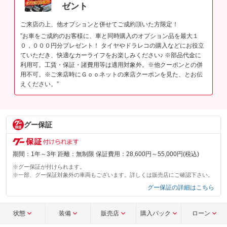
ゼント
ご来店の上、他オプションと併せてご成約頂いた方限定！
”お車をご成約のお客様に、車と同時購入のオプション品を最大１
０，０００円分プレゼント！ タイヤやドラレコの購入などにお役立
ていただき、快適なカーライフをお楽しみください♪ ※部品代金に
利用可。工賃・保証・諸費用等は適用対象外。※他クーポンとの併
用不可。※ご来店時にＧｏｏネットの来店クーポンを見た、とお伝
えください。”
グー保証
期間：1年～3年 距離：無制限 保証費用：28,600円～55,000円(税込)
※グー保証が付けられます。
※一部、グー保証対象外の車両もございます。詳しくは販売店にご確認下さい。
グー保証の詳細はこちら
状態
装備
販売店
購入パック
ローン