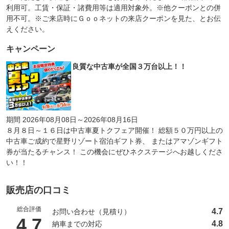
利用可。工賃・保証・諸費用等は適用対象外。※他クーポンとの併
用不可。※ご来店時にＧｏｏネットの来店クーポンを見た、とお伝
えください。
キャンペーン
良質な中古車が全国３万台以上！！
期間 2026年08月08日～2026年08月16日
８月８日～１６日は中古車夏トクフェア開催！ 総額５０万円以上の
中古車ご成約で星野リゾート宿泊ギフト券、 またはアマゾンギフト
券が当たるチャンス！ この機会にぜひネクステージへお越しくださ
い！！
販売店の口コミ
総合評価
4.7
お問い合わせ（見積り）
（5点満点中）
4.7
4.8
納車までの対応