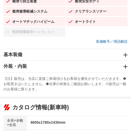
横滑り防止装置
衝突安全ボディ
：装備あり
：装備あり
衝突被害軽減システム
クリアランスソナー
：装備あり
：装備あり
オートマチックハイビーム
オートライト
：装備あり
：装備あり
頸部衝撃緩和ヘッドレスト
：装備なし
装備略号／用語解説
基本装備
エアバッグ：運転席/助手席/サイド
外装・内装
：装備あり
スライドドア
カーナビ
：装備なし
：装備なし
【注】販売は、当店に直接ご来場頂けるお客様を優先させていただきます。◆
お取置きはいたしません。◆在庫の有無をご確認お願いします。※販売は一般
サンルーフ
ABS
TV：フルセグ
：装備なし
：装備あり
：装備あり
のお客様に限ります。
エアコン
Wエアコン
オーディオ
：装備あり
：装備なし
：装備なし
リフトアップ
パワーステアリング
カタログ情報(新車時)
ビジュアル
：装備なし
：装備あり
：装備なし
ダウンヒルアシストコントロール
アルミホイール：19インチ
：装備なし
：装備あり
全長×全幅
4600x1780x1430mm
×全高
パワーウィンドウ
盗難防止システム
革シート
ハーフレザーシート
：装備あり
：装備あり
：装備なし
：装備なし