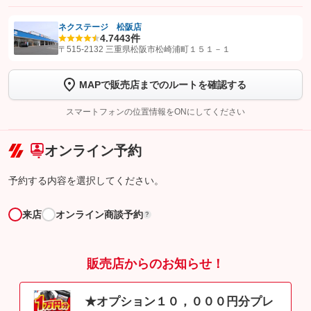
ネクステージ 松阪店
4.7
443件
【STEP1】
認証画面でグーネットを友だち追加してから「許可する」ボタンを押
〒515-2132 三重県松阪市松崎浦町１５１－１
します
MAPで販売店までのルートを確認する
【STEP2】
トーク画面で
ボタンをタップして問い合わせを
完了してください。
スマートフォンの位置情報をONにしてください
こちら
オンライン予約
予約する内容を選択してください。
来店
オンライン商談予約
?
販売店からのお知らせ！
★オプション１０，０００円分プレ