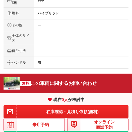
999
3桁
燃料
ハイブリッド
その他
―
全体のサイ
―
ズ
荷台寸法
―
ハンドル
右
この車両に関するお問い合わせ
無料
現在
0
人
が検討中
在庫確認・見積り依頼(無料)
オンライン
来店予約
商談予約