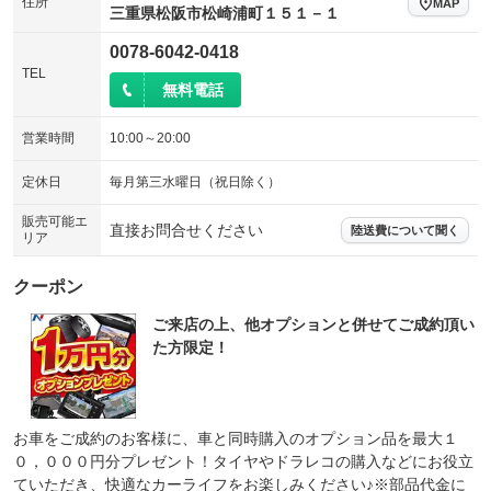
住所
MAP
三重県松阪市松崎浦町１５１－１
0078-6042-0418
TEL
無料電話
営業時間
10:00～20:00
定休日
毎月第三水曜日（祝日除く）
販売可能エ
直接お問合せください
陸送費について聞く
リア
クーポン
ご来店の上、他オプションと併せてご成約頂い
た方限定！
お車をご成約のお客様に、車と同時購入のオプション品を最大１
０，０００円分プレゼント！タイヤやドラレコの購入などにお役立
ていただき、快適なカーライフをお楽しみください♪※部品代金に