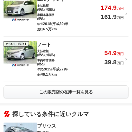
支払総額
174.9
万円
(税込)(リ済込)
車両本体価格
161.9
万円
(税込)
2018(平成30)年
年式
6.5万km
走行
ノート
グーネットセレクト
支払総額
54.9
万円
(税込)(リ済込)
車両本体価格
39.8
万円
(税込)
2015(平成27)年
年式
9.1万km
走行
この販売店の在庫一覧を見る
探している条件に近いクルマ
プリウス