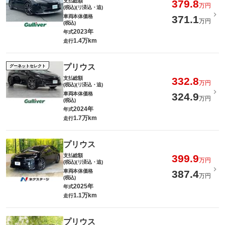
支払総額
379.8
万円
(税込)(リ済込・追)
車両本体価格
371.1
万円
(税込)
2023年
年式
1.4万km
走行
プリウス
グーネットセレクト
支払総額
332.8
万円
(税込)(リ済込・追)
車両本体価格
324.9
万円
(税込)
2024年
年式
1.7万km
走行
プリウス
支払総額
399.9
万円
(税込)(リ済込・追)
車両本体価格
387.4
万円
(税込)
2025年
年式
1.1万km
走行
プリウス