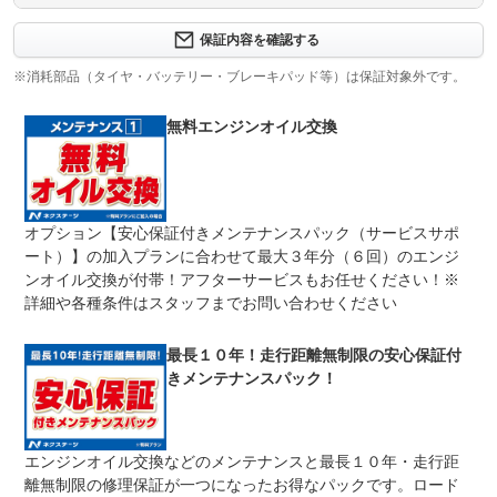
保証内容について問い合わせる
３ヶ月・３０００ｋｍ以内ならエンジン、トランスミッシ
保証内容を確認する
保証項目
ョン、ハイブリッド、ステアリング、ブレーキの各機構に
おける主要項目を無償修理（または交換）いたします。
※消耗部品（タイヤ・バッテリー・ブレーキパッド等）は保証対象外です。
修理回数
無制限
無料エンジンオイル交換
限度額無制限
期間中は何度でも修理可能！修理金額は車両本体価格の１
上限金額
００％までしっかり保証します。車両本体価格５０万円以
下の場合は５０万円まで保証します。
オプション【安心保証付きメンテナンスパック（サービスサポ
無し
ート）】の加入プランに合わせて最大３年分（６回）のエンジ
免責金
保証修理の対象となる場合は、お客様の費用負担は一切ご
ざいません。
ンオイル交換が付帯！アフターサービスもお任せください！※
詳細や各種条件はスタッフまでお問い合わせください
全国のネクステージで受付可能！ご遠方でネクステージに
保証修理
持ち込めないお客様も保証修理はお受け頂けます。詳細
受付先
は、スタッフまでお気軽にお尋ねください。
最長１０年！走行距離無制限の安心保証付
整備付 法定12ヶ月または法定24ヶ月点検整備付
きメンテナンスパック！
法定整備
※車検なし・車検整備付の場合は法定24ヶ月点検整備付
※商用車は6ヶ月または12ヶ月点検整備付
１．契約後～納車までに法定点検を実施致します。 ２．
法定整備
エンジンオイル交換などのメンテナンスと最長１０年・走行距
支払総額に整備代金を含んでおります。 ３．点検記録簿
について
が発行されます。
離無制限の修理保証が一つになったお得なパックです。ロード