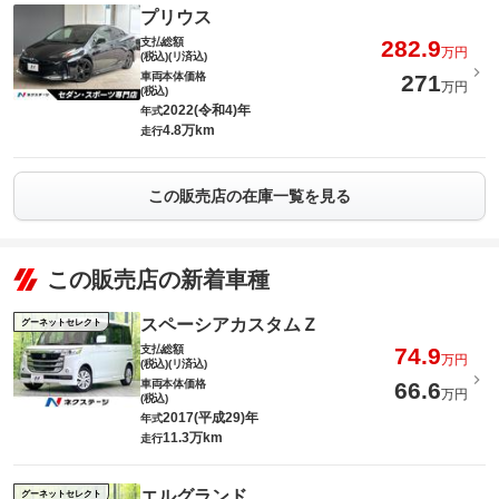
プリウス
支払総額
282.9
万円
(税込)(リ済込)
車両本体価格
271
万円
(税込)
2022(令和4)年
年式
4.8万km
走行
この販売店の在庫一覧を見る
この販売店の新着車種
スペーシアカスタムＺ
グーネットセレクト
支払総額
74.9
万円
(税込)(リ済込)
車両本体価格
66.6
万円
(税込)
2017(平成29)年
年式
11.3万km
走行
エルグランド
グーネットセレクト