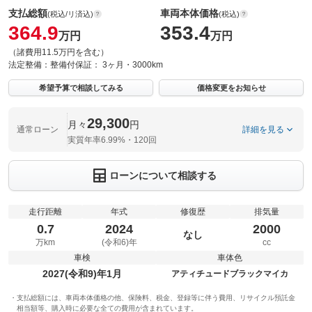
支払総額
車両本体価格
(税込/リ済込)
(税込)
364.9
353.4
万円
万円
（諸費用11.5万円を含む）
法定整備：
整備付
保証：
3ヶ月・3000km
希望予算で相談してみる
価格変更をお知らせ
29,300
月々
円
通常ローン
詳細を見る
実質年率6.99%・120回
ローンについて相談する
走行距離
年式
修復歴
排気量
0.7
2024
2000
なし
万km
(令和6)年
cc
車検
車体色
2027(令和9)年1月
アティチュードブラックマイカ
支払総額には、車両本体価格の他、保険料、税金、登録等に伴う費用、リサイクル預託金
相当額等、購入時に必要な全ての費用が含まれています。