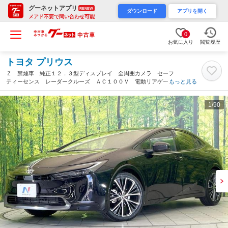
グーネットアプリ
RENEW
ダウンロード
アプリを開く
メアド不要で問い合わせ可能
0
お気に入り
閲覧履歴
トヨタ プリウス
Ｚ 禁煙車 純正１２．３型ディスプレイ 全周囲カメラ セーフ
ティーセンス レーダークルーズ ＡＣ１００Ｖ 電動リアゲー
もっと見る
ト 前席シートエアコン パワーシート コーナーセンサー ＬＥ
Ｄヘッド ＥＴＣ２．０（三重県）
1
/90