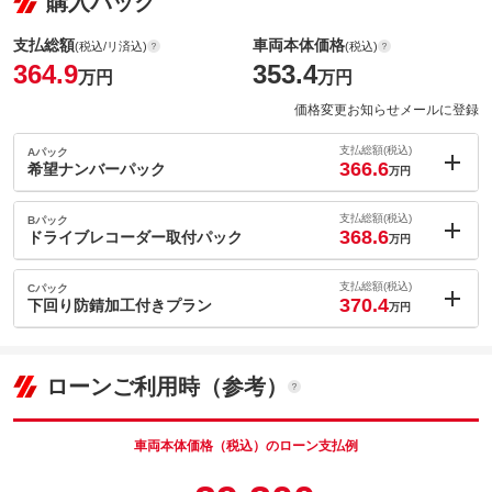
購入パック
支払総額
車両本体価格
(税込/リ済込)
(税込)
364.9
353.4
万円
万円
価格変更お知らせメールに登録
支払総額(税込)
Aパック
366.6
希望ナンバーパック
万円
内：オプシ
1.7
ョン価格
支払総額(税込)
Bパック
万円
368.6
(税込)
ドライブレコーダー取付パック
万円
車両本体価
353.4
万円
内：オプシ
格
3.7
ョン価格
支払総額(税込)
Cパック
万円
370.4
(税込)
下回り防錆加工付きプラン
万円
車両本体価
353.4
万円
内：オプシ
格
パック内容
5.5
ョン価格
万円
(税込)
ローンご利用時（参考）
車両本体価
353.4
万円
格
パック内容
備考
－
車両本体価格（税込）のローン支払例
パック内容
このパックの見積もり依頼（無料）