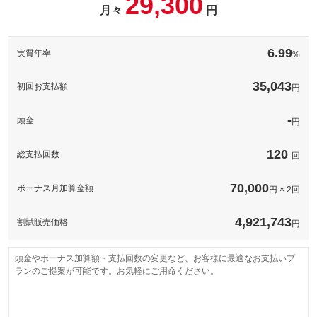
29,300
備考
－
月々
円
このパックの見積もり依頼（無料）
備考
－
6.99
実質年率
%
このパックの見積もり依頼（無料）
35,043
初回お支払額
円
-
頭金
円
120
総支払回数
回
70,000
ボーナス月加算金額
円 × 2回
4,921,743
割賦販売価格
円
頭金やボーナス加算額・支払回数の変更など、お客様に最適なお支払いプ
ランのご提案が可能です。お気軽にご用命ください。