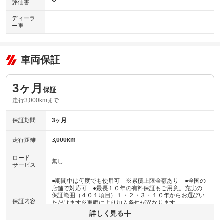
評価書
ディーラ
-
ー車
車両保証
3ヶ月
保証
走行3,000kmまで
保証期間
3ヶ月
走行距離
3,000km
ロード
無し
サービス
●期間中は何度でも使用可 ※累積上限金額あり ●全国の
店舗で対応可 ●最長１０年の有料保証もご用意。充実の
保証範囲（４０１項目）１・２・３・１０年からお選びい
保証内容
ただけます※車両により加入条件が異なります
詳しく見る