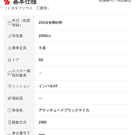
基本仕様
装備略号／用語解説
（トヨタプリウス 三重県）
年式（初度
2024(令和6)年
登録）
排気量
2000cc
乗車定員
５名
ドア
5D
エコカー減
－
税対象車
ミッション
インパネAT
過給器
―
車体色
アティチュードブラックマイカ
駆動方式
2WD
車台番号下