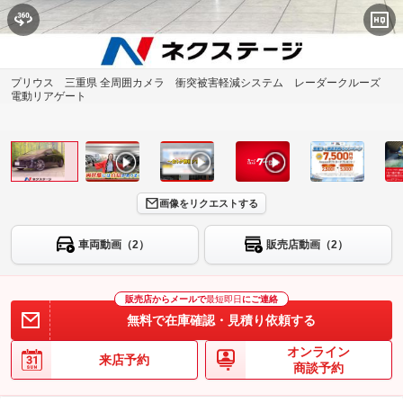
プリウス 三重県 全周囲カメラ 衝突被害軽減システム レーダークルーズ
電動リアゲート
画像をリクエストする
車両動画（2）
販売店動画（2）
販売店からメールで
最短即日
にご連絡
無料で在庫確認・見積り依頼する
オンライン
来店予約
商談予約