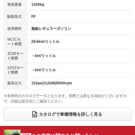
車両重量
1420kg
アイドリングストップ
ドライブレコーダー
キーレス
LEDヘッドランプ
：装備あり
：装備あり
：装備あり
：装備あり
USB入力端子
Bluetooth接続
駆動形式
FF
HID(キセノンライト)
ポータブルナビ
：装備あり
：装備あり
：装備なし
：装備なし
100V電源
クリーンディーゼル
バックカメラ
ETC2.0
使用燃料
無鉛レギュラーガソリン
：装備あり
：装備なし
：装備あり
：装備あり
センターデフロック
エアロ
スマートキー
：装備なし
WLTCモ
：装備なし
：装備あり
28.6km/リットル
ード燃費
レンタカーアップ
展示・試乗車
ローダウン
ランフラットタイヤ
：装備なし
：装備なし
：装備なし
：装備なし
JC08モー
－km/リットル
ド燃費
電動格納ミラー
パワーシート
3列シート
：装備あり
：装備あり
：装備なし
10/15モー
装備略号／用語解説
－km/リットル
ベンチシート
フルフラットシート
ド燃費
：装備なし
：装備なし
チップアップシート
オットマン
：装備なし
：装備なし
最高出力
152ps(112kW)/6000rpm
電動格納サードシート
シートヒーター
：装備なし
：装備あり
※新車時のカタログデータとなります。実際とは異なる場合がございますの
で、詳細は販売店にご確認ください。
ウォークスルー
後席モニター
：装備なし
：装備なし
電動リアゲート
フロントカメラ
カタログで車種情報を詳しく見る
：装備あり
：装備あり
シートエアコン
全周囲カメラ
：装備あり
：装備あり
サイドカメラ
ルーフレール