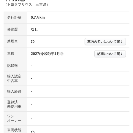
（トヨタプリウス 三重県）
主要機関に不具合はありません。
機関
走行距離
0.7万km
詳細は鑑定書をご確認ください。
修復歴
修復歴
なし
※グー鑑定は保証サービスではございません。購入時は必ず現車をご確認
下さい。
禁煙車
車内の匂いについて聞く
※実際にお渡しするコンディションチェックシートにつきましては、形式
および表示項目が異なる場合がございます。
※グー鑑定の評価はあくまでも記載している鑑定日の鑑定結果となりま
車検
2027(令和9)年1月
納期について聞く
?
す。車両情報等の詳細は各販売店へお問い合わせ下さい。
記録簿
-
輸入認定
-
中古車
輸入経路
-
登録済
-
未使用車
ワン
-
オーナー
車両状態