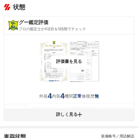
状態
グー鑑定評価
プロの鑑定士が4項目を5段階でチェック
評価書を見る
4
4
外装
内装
機関
修復歴
正常
無
気になるキズやヘコミは補修済みですが、小さなキズやヘ
外装
コミが残っています。
詳しく見る
(車両外装)
キズ・へこみについて問い合わせる
内装
気になる汚れ等が、部分的にあります。
(内装状態)
車両状態
装備略号／用語解説