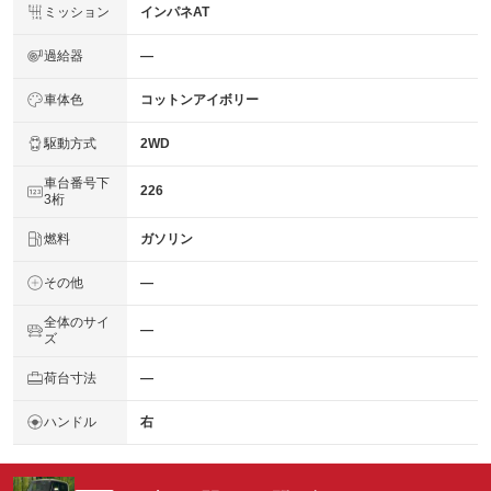
ミッション
インパネAT
過給器
―
車体色
コットンアイボリー
駆動方式
2WD
車台番号下
226
3桁
燃料
ガソリン
その他
―
全体のサイ
―
ズ
荷台寸法
―
ハンドル
右