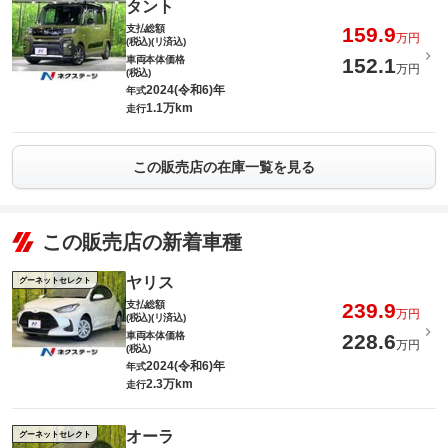
タント
支払総額
159.9
万円
(税込)(リ済込)
車両本体価格
152.1
万円
(税込)
2024(令和6)年
年式
1.1万km
走行
この販売店の在庫一覧を見る
この販売店の新着車種
ヤリス
グーネットセレクト
支払総額
239.9
万円
(税込)(リ済込)
車両本体価格
228.6
万円
(税込)
2024(令和6)年
年式
2.3万km
走行
オーラ
グーネットセレクト