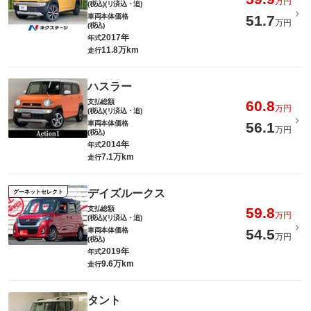
万円
(税込)(リ済込・追)
車両本体価格
51.7
万円
(税込)
2017年
年式
11.8万km
走行
ハスラー
支払総額
60.8
万円
(税込)(リ済込・追)
車両本体価格
56.1
万円
(税込)
2014年
年式
7.1万km
走行
デイズルークス
グーネットセレクト
支払総額
59.8
万円
(税込)(リ済込・追)
車両本体価格
54.5
万円
(税込)
2019年
年式
9.6万km
走行
タント