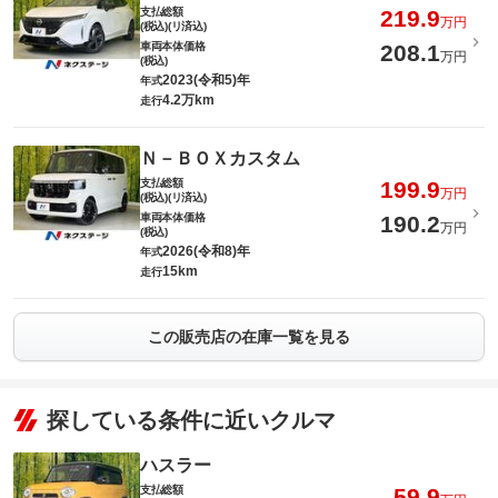
支払総額
219.9
万円
(税込)(リ済込)
車両本体価格
208.1
万円
(税込)
2023(令和5)年
年式
4.2万km
走行
Ｎ－ＢＯＸカスタム
支払総額
199.9
万円
(税込)(リ済込)
車両本体価格
190.2
万円
(税込)
2026(令和8)年
年式
15km
走行
この販売店の在庫一覧を見る
探している条件に近いクルマ
ハスラー
支払総額
59.9