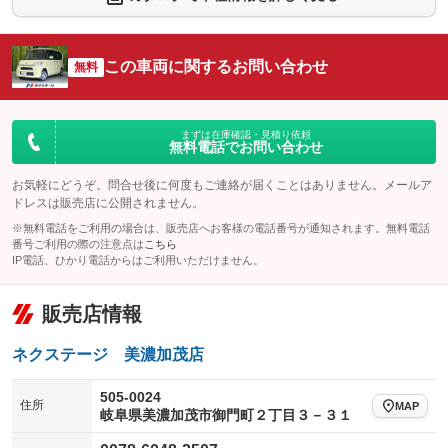
：装備なし
：装備なし
シートエアコン
全周囲カメラ
：装備なし
：装備なし
この車両に関するお問い合わせ
サイドカメラ
無料
ルーフレール
：装備なし
：装備なし
エアサスペンション
ヘッドライトウォッシャー
：装備なし
：装備なし
装備略号／用語解説
まずは在庫確認・見積り依頼
無料電話でお問い合わせ
お気軽にどうぞ。問合せ後に何度もご連絡が届くことはありません。メールア
ドレスは販売店に公開されません。
※無料電話をご利用の場合は、販売店へお客様の電話番号が通知されます。無料電話
番号ご利用の際の注意点は
こちら
IP電話、ひかり電話からはご利用いただけません。
販売店情報
ネクステージ 美濃加茂店
505-0024
住所
MAP
岐阜県美濃加茂市御門町２丁目３－３１