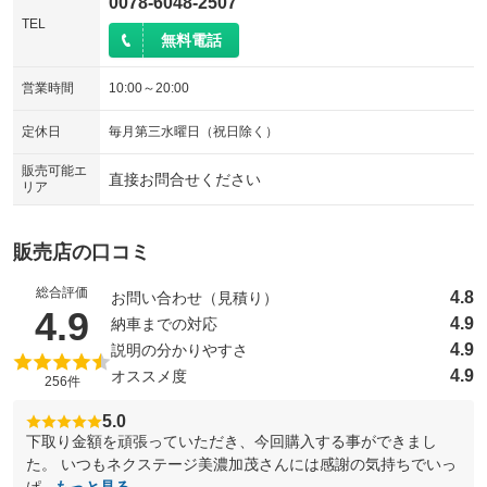
0078-6048-2507
TEL
無料電話
営業時間
10:00～20:00
定休日
毎月第三水曜日（祝日除く）
販売可能エ
直接お問合せください
リア
販売店の口コミ
総合評価
4.8
お問い合わせ（見積り）
（5点満点中）
4.9
4.9
納車までの対応
4.9
説明の分かりやすさ
4.9
オススメ度
256件
5.0
下取り金額を頑張っていただき、今回購入する事ができまし
た。 いつもネクステージ美濃加茂さんには感謝の気持ちでいっ