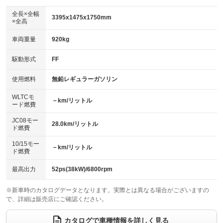
ダウンヒルアシストコントロール
：装備なし
アルミホイール
全長×全幅
：装備なし
3395x1475x1750mm
×全高
パワーウィンドウ
盗難防止システム
：装備あり
：装備あり
革シート
ハーフレザーシート
：装備なし
：装備なし
車両重量
920kg
アイドリングストップ
ドライブレコーダー
：装備あり
：装備なし
キーレス
LEDヘッドランプ
：装備あり
：装備なし
USB入力端子
Bluetooth接続
駆動形式
FF
：装備なし
：装備なし
HID(キセノンライト)
ポータブルナビ
：装備なし
：装備なし
100V電源
クリーンディーゼル
使用燃料
無鉛レギュラーガソリン
：装備なし
：装備なし
バックカメラ
ETC
：装備なし
：装備なし
センターデフロック
：装備なし
WLTCモ
エアロ
スマートキー
－km/リットル
：装備なし
：装備なし
ード燃費
レンタカーアップ
展示・試乗車
：装備なし
：装備なし
ローダウン
ランフラットタイヤ
：装備なし
：装備なし
JC08モー
28.0km/リットル
ド燃費
電動格納ミラー
：装備あり
パワーシート
3列シート
：装備なし
：装備なし
10/15モー
装備略号／用語解説
－km/リットル
ド燃費
ベンチシート
フルフラットシート
：装備あり
：装備なし
チップアップシート
オットマン
最高出力
52ps(38kW)/6800rpm
：装備なし
：装備なし
電動格納サードシート
シートヒーター
：装備なし
：装備なし
※新車時のカタログデータとなります。実際とは異なる場合がございますの
で、詳細は販売店にご確認ください。
ウォークスルー
後席モニター
：装備なし
：装備なし
カタログで車種情報を詳しく見る
電動リアゲート
フロントカメラ