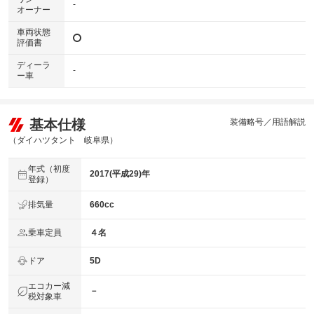
-
オーナー
車両状態
評価書
ディーラ
-
ー車
基本仕様
装備略号／用語解説
（ダイハツタント 岐阜県）
年式（初度
2017(平成29)年
登録）
排気量
660cc
乗車定員
４名
ドア
5D
エコカー減
－
税対象車