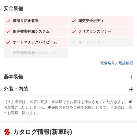
安全装備
横滑り防止装置
衝突安全ボディ
：装備あり
：装備あり
衝突被害軽減システム
クリアランスソナー
：装備あり
：装備あり
オートマチックハイビーム
オートライト
：装備あり
：装備なし
頸部衝撃緩和ヘッドレスト
：装備なし
装備略号／用語解説
基本装備
エアバッグ：運転席/助手席
外装・内装
：装備あり
スライドドア：両面
カーナビ
：装備あり
：装備なし
【注】販売は、当店に直接ご来場頂けるお客様を優先させていただきます。◆
お取置きはいたしません。◆在庫の有無をご確認お願いします。※販売は一般
サンルーフ
ABS
TV
：装備なし
：装備あり
：装備なし
のお客様に限ります。
エアコン
Wエアコン
オーディオ：CDまたはCDチェンジャー／ミュージックプレイヤー接続
：装備あり
：装備なし
：装備あり
可
リフトアップ
パワーステアリング
カタログ情報(新車時)
：装備なし
：装備あり
ビジュアル
：装備なし