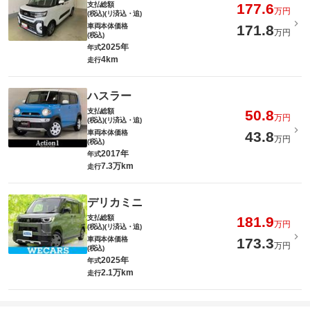
支払総額
177.6
万円
(税込)(リ済込・追)
車両本体価格
171.8
万円
(税込)
2025年
年式
4km
走行
ハスラー
支払総額
50.8
万円
(税込)(リ済込・追)
車両本体価格
43.8
万円
(税込)
2017年
年式
7.3万km
走行
デリカミニ
支払総額
181.9
万円
(税込)(リ済込・追)
車両本体価格
173.3
万円
(税込)
2025年
年式
2.1万km
走行