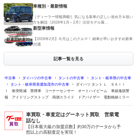
車種別・最新情報
［ディーラー情報満載!］気になる新車の正しい攻め方＆狙い
方を解説《2026年1月～2月》注目モデル最…
新型車情報
【2026年2月】今月はこのクルマ！ 納車が早いおすすめ新車
20選
記事一覧を見る
中古車
ダイハツの中古車
タントの中古車
タント・岐阜県の中古車
タント・岐阜県美濃加茂市の中古車
ダイハツ タント Ｌ ＳＡＩＩ
Ｉ 衝突軽減 禁煙車 コーナーセンサー オートハイビーム 車線逸脱警
報 アイドリングストップ 両側スライド ドアバイザー 電動格納ミラー
車買取・車査定はグーネット買取 営業電
話なし
【日本最大級の加盟店数】約30万のデータから予
想以上の高額査定を実現！