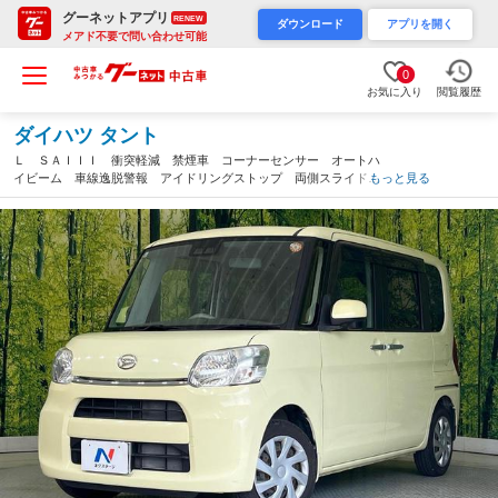
グーネットアプリ
RENEW
ダウンロード
アプリを開く
メアド不要で問い合わせ可能
0
お気に入り
閲覧履歴
ダイハツ タント
Ｌ ＳＡＩＩＩ 衝突軽減 禁煙車 コーナーセンサー オートハ
イビーム 車線逸脱警報 アイドリングストップ 両側スライド
もっと見る
ドアバイザー 電動格納ミラー（岐阜県）