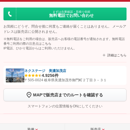
まずは在庫確認・見積り依頼
無料電話でお問い合わせ
お気軽にどうぞ。問合せ後に何度もご連絡が届くことはありません。 メールア
ドレスは販売店に公開されません。
※無料電話をご利用の場合は、販売店へお客様の電話番号が通知されます。無料電話
番号ご利用の際の注意点は
こちら
IP電話、ひかり電話からはご利用いただけません。
詳細はこちら
ネクステージ 美濃加茂店
4.9
256件
【STEP1】
認証画面でグーネットを友だち追加してから「許可する」ボタンを押
〒505-0024 岐阜県美濃加茂市御門町２丁目３－３１
します
MAPで販売店までのルートを確認する
【STEP2】
トーク画面で
ボタンをタップして問い合わせを
完了してください。
スマートフォンの位置情報をONにしてください
こちら
装備
販売店