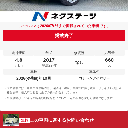
このクルマは2026/07/29まで掲載されていた車輛です。
掲載終了
走行距離
年式
修復歴
排気量
4.8
2017
660
なし
万km
(平成29)年
cc
車検
車体色
2026(令和8)年10月
コットンアイボリー
支払総額には、車両本体価格の他、保険料、税金、登録等に伴う費用、リサイクル預託金
相当額等、購入時に必要な全ての費用が含まれています。
当該価格は、登録等の時期や地域などについて一定の条件を付した価格になります。
この車両に関するお問い合わせ
無料