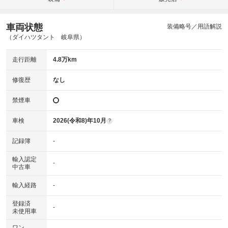
車両状態
装備略号／用語解説
（ダイハツタント 岐阜県）
走行距離
4.8万km
修復歴
なし
禁煙車
車検
2026(令和8)年10月
?
記録簿
-
輸入認定
-
中古車
輸入経路
-
登録済
-
未使用車
ワン