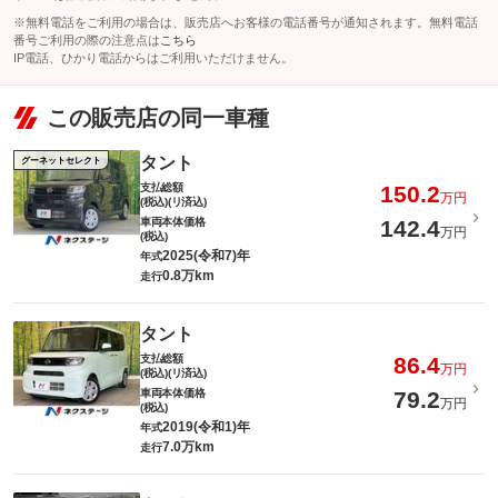
※無料電話をご利用の場合は、販売店へお客様の電話番号が通知されます。無料電話
番号ご利用の際の注意点は
こちら
IP電話、ひかり電話からはご利用いただけません。
この販売店の同一車種
タント
グーネットセレクト
支払総額
150.2
万円
(税込)(リ済込)
車両本体価格
142.4
万円
(税込)
2025(令和7)年
年式
0.8万km
走行
タント
支払総額
86.4
万円
(税込)(リ済込)
車両本体価格
79.2
万円
(税込)
2019(令和1)年
年式
7.0万km
走行