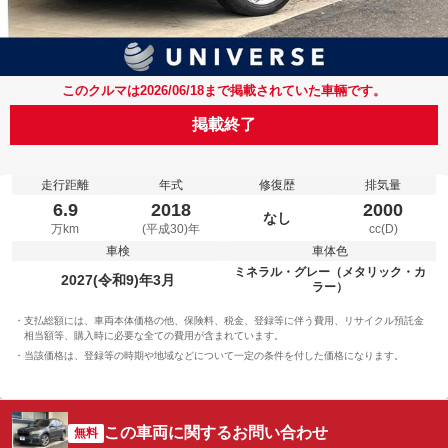
このクルマは2026/06/18まで掲載されていた車輛です。
掲載終了
走行距離
年式
修復歴
排気量
6.9
2018
2000
なし
万km
(平成30)年
cc(D)
車検
車体色
ミネラル・グレー（メタリック・カ
2027(令和9)年3月
ラー）
支払総額には、車両本体価格の他、保険料、税金、登録等に伴う費用、リサイクル預託金
相当額等、購入時に必要な全ての費用が含まれています。
当該価格は、登録等の時期や地域などについて一定の条件を付した価格になります。
この車両に関するお問い合わせ
無料