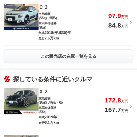
Ｃ３
支払総額
97.9
万円
(税込)(リ済込)
車両本体価格
84.8
万円
(税込)
2018(平成30)年
年式
7.6万km
走行
この販売店の在庫一覧を見る
探している条件に近いクルマ
Ｘ２
支払総額
172.8
万円
(税込)(リ済込・追)
車両本体価格
167.7
万円
(税込)
2019年
年式
6.1万km
走行