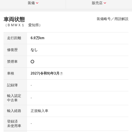
装備
販売店
車両状態
装備略号／用語解説
（ＢＭＷＸ１ 愛知県）
走行距離
6.9万km
修復歴
なし
禁煙車
車検
2027(令和9)年3月
?
記録簿
-
輸入認定
-
中古車
輸入経路
正規輸入車
登録済
-
未使用車