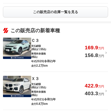
この販売店の在庫一覧を見る
この販売店の新着車種
Ｃ３
支払総額
169.9
万円
(税込)(リ済込)
車両本体価格
156.8
万円
(税込)
2020(令和2)年
年式
2.2万km
走行
Ｘ３
支払総額
422.9
万円
(税込)(リ済込)
車両本体価格
403.3
万円
(税込)
2021(令和3)年
年式
0.8万km
走行