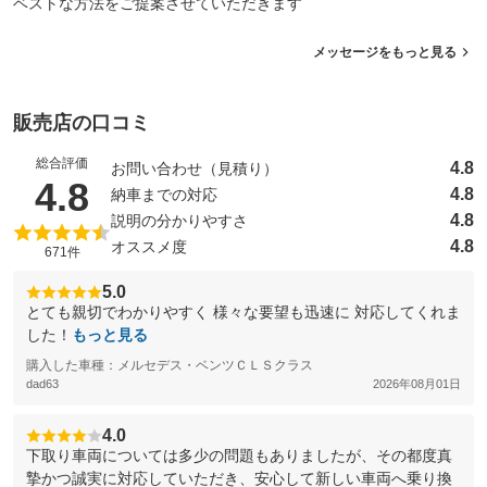
ベストな方法をご提案させていただきます
メッセージをもっと見る
販売店の口コミ
総合評価
4.8
お問い合わせ（見積り）
（5点満点中）
4.8
4.8
納車までの対応
4.8
説明の分かりやすさ
4.8
オススメ度
671件
5.0
とても親切でわかりやすく 様々な要望も迅速に 対応してくれま
した！
もっと見る
購入した車種：メルセデス・ベンツＣＬＳクラス
dad63
2026年08月01日
4.0
下取り車両については多少の問題もありましたが、その都度真
摯かつ誠実に対応していただき、安心して新しい車両へ乗り換