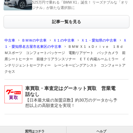
525万円で乗れる「BMW X1」誕生！ リーズナブルな「オリ
ジナル」が新たな選択肢に
記事一覧を見る
中古車
ＢＭＷの中古車
Ｘ１の中古車
Ｘ１・愛知県の中古車
Ｘ
１・愛知県名古屋市名東区の中古車
ＢＭＷ Ｘ１ ｘＤｒｉｖｅ １８ｄ
Ｍスポーツ コンフォートパッケージ 電動リアゲート バックカメラ 前
席シートヒーター 前後クリアランスソナー ＥＴＣ内蔵ルームミラー イ
ンテリジェントセーフティー レーンキーピングアシスト コンフォートア
クセス
車買取・車査定はグーネット買取 営業電
話なし
【日本最大級の加盟店数】約30万のデータから予
想以上の高額査定を実現！
質問はコチラ
ヘルプ