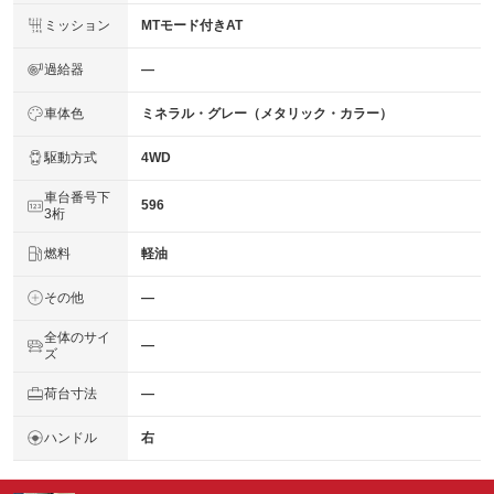
ミッション
MTモード付きAT
過給器
―
車体色
ミネラル・グレー（メタリック・カラー）
駆動方式
4WD
車台番号下
596
3桁
燃料
軽油
その他
―
全体のサイ
―
ズ
荷台寸法
―
ハンドル
右