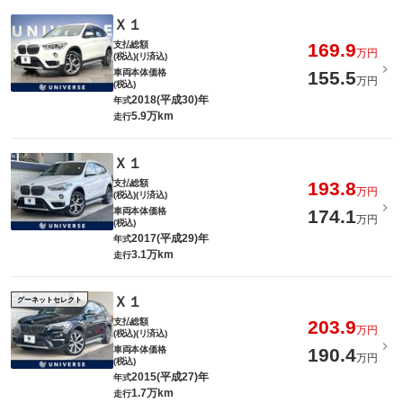
Ｘ１
支払総額
169.9
万円
(税込)(リ済込)
車両本体価格
155.5
万円
(税込)
2018(平成30)年
年式
5.9万km
走行
Ｘ１
支払総額
193.8
万円
(税込)(リ済込)
車両本体価格
174.1
万円
(税込)
2017(平成29)年
年式
3.1万km
走行
Ｘ１
グーネットセレクト
支払総額
203.9
万円
(税込)(リ済込)
車両本体価格
190.4
万円
(税込)
2015(平成27)年
年式
1.7万km
走行