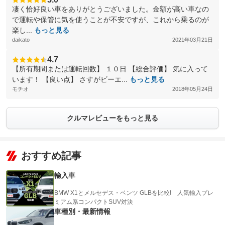
凄く恰好良い車をありがとうございました。金額が高い車なの
で運転や保管に気を使うことが不安ですが、これから乗るのが
楽し...
もっと見る
daikato
2021年03月21日
4.7
【所有期間または運転回数】 １０日 【総合評価】 気に入って
います！ 【良い点】 さすがビーエ...
もっと見る
モチオ
2018年05月24日
クルマレビューをもっと見る
おすすめ記事
輸入車
BMW X1とメルセデス・ベンツ GLBを比較! 人気輸入プレ
ミアム系コンパクトSUV対決
車種別・最新情報