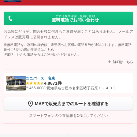
まずは在庫確認・見積り依頼
無料電話でお問い合わせ
お気軽にどうぞ。問合せ後に何度もご連絡が届くことはありません。 メールア
ドレスは販売店に公開されません。
※無料電話をご利用の場合は、販売店へお客様の電話番号が通知されます。無料電話
番号ご利用の際の注意点は
こちら
IP電話、ひかり電話からはご利用いただけません。
詳細はこちら
ユニバース 名東
4.8
671件
【STEP1】
認証画面でグーネットを友だち追加してから「許可する」ボタンを押
〒465-0008 愛知県名古屋市名東区猪子石原１－４０３
します
MAPで販売店までのルートを確認する
【STEP2】
トーク画面で
ボタンをタップして問い合わせを
完了してください。
スマートフォンの位置情報をONにしてください
こちら