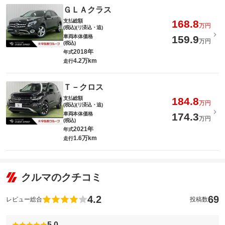
ＧＬＡクラス
支払総額
168.8
万円
(税込)(リ済込・追)
車両本体価格
159.9
万円
(税込)
2018年
年式
4.2万km
走行
Ｔ－クロス
支払総額
184.8
万円
(税込)(リ済込・追)
車両本体価格
174.3
万円
(税込)
2021年
年式
1.6万km
走行
クルマのクチコミ
4.2
69
レビュー総合
投稿数
5.0