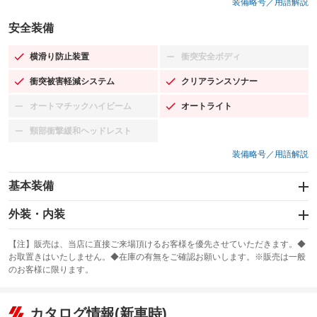
装備略号／用語解説
安全装備
横滑り防止装置
衝突安全ボディ
：装備あり
：装備なし
衝突被害軽減システム
クリアランスソナー
：装備あり
：装備あり
オートマチックハイビーム
オートライト
：装備なし
：装備あり
頸部衝撃緩和ヘッドレスト
：装備なし
装備略号／用語解説
基本装備
エアバッグ：運転席/助手席/サイド
外装・内装
：装備あり
スライドドア
カーナビ：HDDナビ
：装備なし
：装備あり
【注】販売は、当店に直接ご来場頂けるお客様を優先させていただきます。◆
お取置きはいたしません。◆在庫の有無をご確認お願いします。※販売は一般
サンルーフ
ABS
TV：フルセグ
：装備なし
：装備あり
：装備あり
のお客様に限ります。
エアコン
Wエアコン
オーディオ：CDまたはCDチェンジャー／ミュージックプレイヤー接続
：装備あり
：装備あり
：装備あり
可／ミュージックサーバー
リフトアップ
パワーステアリング
カタログ情報(新車時)
：装備なし
：装備あり