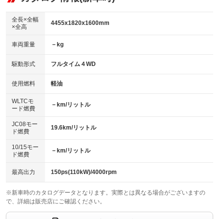
ビジュアル：-／DVD再生
：装備あり
ダウンヒルアシストコントロール
：装備なし
アルミホイール：17インチ
全長×全幅
：装備あり
4455x1820x1600mm
×全高
パワーウィンドウ
盗難防止システム
：装備あり
：装備あり
革シート
ハーフレザーシート
：装備なし
：装備なし
車両重量
－kg
アイドリングストップ
ドライブレコーダー
：装備あり
：装備なし
キーレス
LEDヘッドランプ
：装備あり
：装備あり
USB入力端子
Bluetooth接続
駆動形式
フルタイム４WD
：装備あり
：装備あり
HID(キセノンライト)
ポータブルナビ
：装備なし
：装備なし
100V電源
クリーンディーゼル
使用燃料
軽油
：装備なし
：装備なし
バックカメラ
ETC
：装備あり
：装備あり
センターデフロック
：装備なし
WLTCモ
エアロ
スマートキー
－km/リットル
：装備なし
：装備あり
ード燃費
レンタカーアップ
展示・試乗車
：装備なし
：装備なし
ローダウン
ランフラットタイヤ
：装備なし
：装備なし
JC08モー
19.6km/リットル
ド燃費
電動格納ミラー
：装備あり
パワーシート
3列シート
：装備なし
：装備なし
10/15モー
装備略号／用語解説
－km/リットル
ド燃費
ベンチシート
フルフラットシート
：装備なし
：装備なし
チップアップシート
オットマン
最高出力
150ps(110kW)/4000rpm
：装備なし
：装備なし
電動格納サードシート
シートヒーター
：装備なし
：装備あり
※新車時のカタログデータとなります。実際とは異なる場合がございますの
で、詳細は販売店にご確認ください。
ウォークスルー
後席モニター
：装備なし
：装備なし