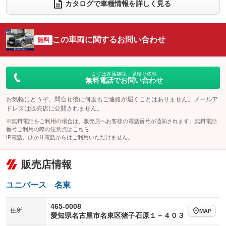
カタログで車種情報を詳しく見る
電動リアゲート
フロントカメラ
：装備あり
：装備なし
シートエアコン
全周囲カメラ
：装備なし
：装備なし
この車両に関するお問い合わせ
サイドカメラ
無料
ルーフレール
：装備なし
：装備なし
エアサスペンション
ヘッドライトウォッシャー
：装備なし
：装備なし
装備略号／用語解説
まずは在庫確認・見積り依頼
無料電話でお問い合わせ
お気軽にどうぞ。問合せ後に何度もご連絡が届くことはありません。メールア
ドレスは販売店に公開されません。
※無料電話をご利用の場合は、販売店へお客様の電話番号が通知されます。無料電話
番号ご利用の際の注意点は
こちら
IP電話、ひかり電話からはご利用いただけません。
販売店情報
ユニバース 名東
465-0008
住所
MAP
愛知県名古屋市名東区猪子石原１－４０３