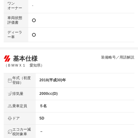
ワン
-
オーナー
車両状態
評価書
ディーラ
ー車
基本仕様
装備略号／用語解説
（ＢＭＷＸ１ 愛知県）
年式（初度
2018(平成30)年
登録）
排気量
2000cc(D)
乗車定員
５名
ドア
5D
エコカー減
－
税対象車