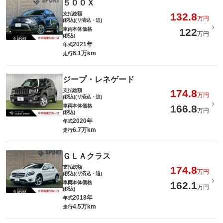
５００Ｘ
支払総額
132.8
万円
(税込)(リ済込・追)
車両本体価格
122
万円
(税込)
2021年
年式
6.1万km
走行
ジープ・レネゲード
支払総額
174.8
万円
(税込)(リ済込・追)
車両本体価格
166.8
万円
(税込)
2020年
年式
6.7万km
走行
ＧＬＡクラス
支払総額
174.8
万円
(税込)(リ済込・追)
車両本体価格
162.1
万円
(税込)
2018年
年式
4.5万km
走行