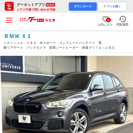
グーネットアプリ
RENEW
ダウンロード
アプリを開く
メアド不要で問い合わせ可能
0
お気に入り
閲覧履歴
ＢＭＷ Ｘ１
ｘＤｒｉｖｅ １８ｄ Ｍスポーツ コンフォートパッケージ 電
動リアゲート バックカメラ 前席シートヒーター 前後クリアラ
もっと見る
ンスソナー ＥＴＣ内蔵ルームミラー インテリジェントセーフテ
ィー レーンキーピングアシスト コンフォートアクセス（愛知
県）