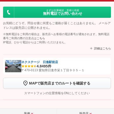
まずは在庫確認・見積り依頼
無料電話でお問い合わせ
お気軽にどうぞ。問合せ後に何度もご連絡が届くことはありません。 メールア
ドレスは販売店に公開されません。
※無料電話をご利用の場合は、販売店へお客様の電話番号が通知されます。無料電話
番号ご利用の際の注意点は
こちら
IP電話、ひかり電話からはご利用いただけません。
詳細はこちら
ネクステージ 日進駅前店
4.8
495件
【STEP1】
認証画面でグーネットを友だち追加してから「許可する」ボタンを押
〒470-0113 愛知県日進市栄１丁目９０５－１
します
MAPで販売店までのルートを確認する
【STEP2】
トーク画面で
ボタンをタップして問い合わせを
完了してください。
スマートフォンの位置情報をONにしてください
こちら
装備
販売店