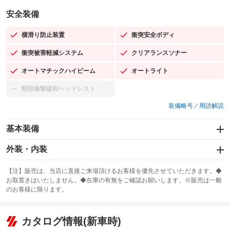
安全装備
横滑り防止装置
衝突安全ボディ
：装備あり
：装備あり
衝突被害軽減システム
クリアランスソナー
：装備あり
：装備あり
オートマチックハイビーム
オートライト
：装備あり
：装備あり
頸部衝撃緩和ヘッドレスト
：装備なし
装備略号／用語解説
基本装備
エアバッグ：運転席/助手席/サイド
外装・内装
：装備あり
スライドドア：両面電動
カーナビ：SDナビ
：装備あり
：装備あり
【注】販売は、当店に直接ご来場頂けるお客様を優先させていただきます。◆
お取置きはいたしません。◆在庫の有無をご確認お願いします。※販売は一般
サンルーフ
ABS
TV：フルセグ
：装備なし
：装備あり
：装備あり
のお客様に限ります。
エアコン
Wエアコン
オーディオ：CDまたはCDチェンジャー／ミュージックプレイヤー接続
：装備あり
：装備なし
：装備あり
可／ミュージックサーバー
リフトアップ
パワーステアリング
カタログ情報(新車時)
：装備なし
：装備あり
ビジュアル：-／DVD再生
：装備あり