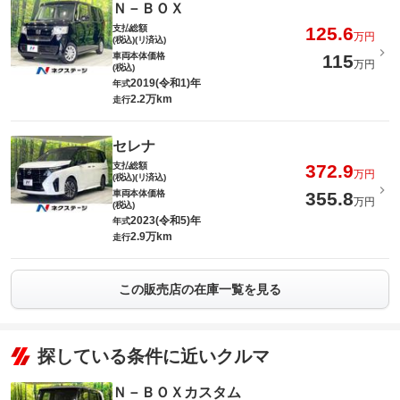
Ｎ－ＢＯＸ
支払総額
125.6
万円
(税込)(リ済込)
車両本体価格
115
万円
(税込)
2019(令和1)年
年式
2.2万km
走行
セレナ
支払総額
372.9
万円
(税込)(リ済込)
車両本体価格
355.8
万円
(税込)
2023(令和5)年
年式
2.9万km
走行
この販売店の在庫一覧を見る
探している条件に近いクルマ
Ｎ－ＢＯＸカスタム