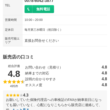
0078-6042-3877
TEL
無料電話
営業時間
10:00～20:00
定休日
毎月第三水曜日（祝日除く）
販売可能エ
直接お問合せください
リア
販売店の口コミ
総合評価
4.8
お問い合わせ（見積り）
（5点満点中）
4.8
4.8
納車までの対応
4.8
説明の分かりやすさ
4.8
オススメ度
495件
4.3
お願いしていた保険代理店への車検証のFAXが納車前日になっ
ても届いていなく、心配になりこちらから販売店に連絡して、