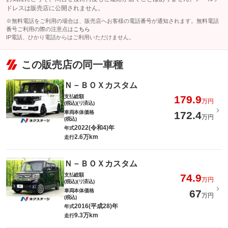
ドレスは販売店に公開されません。
※無料電話をご利用の場合は、販売店へお客様の電話番号が通知されます。無料電話
番号ご利用の際の注意点は
こちら
IP電話、ひかり電話からはご利用いただけません。
この販売店の同一車種
Ｎ－ＢＯＸカスタム
支払総額
179.9
万円
(税込)(リ済込)
車両本体価格
172.4
万円
(税込)
2022(令和4)年
年式
2.6万km
走行
Ｎ－ＢＯＸカスタム
支払総額
74.9
万円
(税込)(リ済込)
車両本体価格
67
万円
(税込)
2016(平成28)年
年式
9.3万km
走行