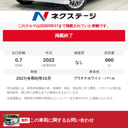
このクルマは2026/05/17まで掲載されていた車輛です。
掲載終了
走行距離
年式
修復歴
排気量
0.7
2022
660
なし
万km
(令和4)年
cc
車検
車体色
2027(令和9)年10月
プラチナホワイト・パール
支払総額には、車両本体価格の他、保険料、税金、登録等に伴う費用、リサイクル預託金
相当額等、購入時に必要な全ての費用が含まれています。
当該価格は、登録等の時期や地域などについて一定の条件を付した価格になります。
この車両に関するお問い合わせ
無料