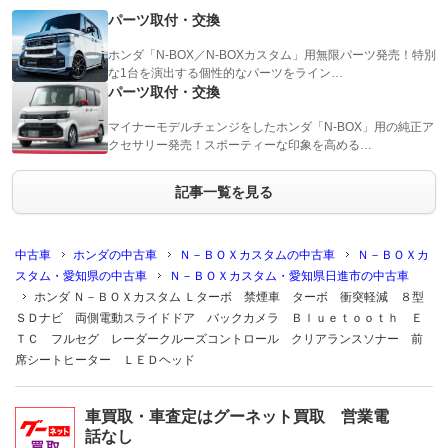
パーツ取付・交換
ホンダ「N-BOX／N-BOXカスタム」用無限パーツ発売！特別
な1台を演出する個性的なパーツをライン…
パーツ取付・交換
マイナーモデルチェンジをしたホンダ「N-BOX」用の純正ア
クセサリー発売！スポーティーな印象を高める…
記事一覧を見る
中古車
ホンダの中古車
Ｎ－ＢＯＸカスタムの中古車
Ｎ－ＢＯＸカ
スタム・愛知県の中古車
Ｎ－ＢＯＸカスタム・愛知県日進市の中古車
ホンダ Ｎ－ＢＯＸカスタム Ｌターボ 禁煙車 ターボ 衝突軽減 ８型
ＳＤナビ 両側電動スライドドア バックカメラ Ｂｌｕｅｔｏｏｔｈ Ｅ
ＴＣ フルセグ レーダークルーズコントロール クリアランスソナー 前
席シートヒーター ＬＥＤヘッド
車買取・車査定はグーネット買取 営業電
話なし