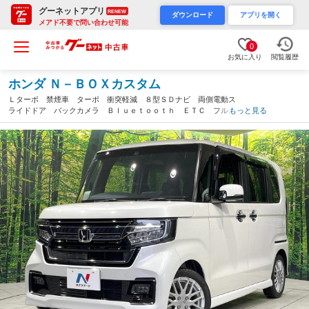
グーネットアプリ
RENEW
ダウンロード
アプリを開く
メアド不要で問い合わせ可能
0
お気に入り
閲覧履歴
ホンダ Ｎ－ＢＯＸカスタム
Ｌターボ 禁煙車 ターボ 衝突軽減 ８型ＳＤナビ 両側電動ス
ライドドア バックカメラ Ｂｌｕｅｔｏｏｔｈ ＥＴＣ フルセ
もっと見る
グ レーダークルーズコントロール クリアランスソナー 前席シ
ートヒーター ＬＥＤヘッド（愛知県）