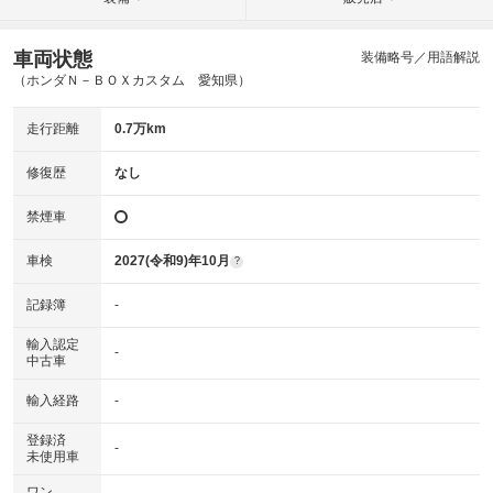
車両状態
装備略号／用語解説
（ホンダＮ－ＢＯＸカスタム 愛知県）
走行距離
0.7万km
修復歴
なし
禁煙車
車検
2027(令和9)年10月
?
記録簿
-
輸入認定
-
中古車
輸入経路
-
登録済
-
未使用車
ワン