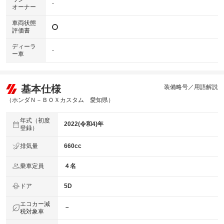
-
オーナー
車両状態
評価書
ディーラ
-
ー車
基本仕様
装備略号／用語解説
（ホンダＮ－ＢＯＸカスタム 愛知県）
年式（初度
2022(令和4)年
登録）
排気量
660cc
乗車定員
４名
ドア
5D
エコカー減
－
税対象車