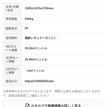
ダウンヒルアシストコントロール
：装備なし
アルミホイール：15インチ
全長×全幅
：装備あり
3395x1475x1790mm
×全高
パワーウィンドウ
盗難防止システム
：装備あり
：装備あり
革シート
ハーフレザーシート
：装備なし
：装備あり
車両重量
930kg
アイドリングストップ
ドライブレコーダー
：装備なし
：装備なし
キーレス
LEDヘッドランプ
：装備あり
：装備あり
USB入力端子
Bluetooth接続
駆動形式
FF
：装備あり
：装備あり
HID(キセノンライト)
ポータブルナビ
：装備なし
：装備なし
100V電源
クリーンディーゼル
使用燃料
無鉛レギュラーガソリン
：装備なし
：装備なし
バックカメラ
ETC
：装備あり
：装備あり
センターデフロック
：装備なし
WLTCモ
エアロ
スマートキー
20.2km/リットル
：装備なし
：装備あり
ード燃費
レンタカーアップ
展示・試乗車
：装備なし
：装備なし
ローダウン
ランフラットタイヤ
：装備なし
：装備なし
JC08モー
25.0km/リットル
ド燃費
電動格納ミラー
：装備あり
パワーシート
3列シート
：装備なし
：装備なし
10/15モー
装備略号／用語解説
－km/リットル
ド燃費
ベンチシート
フルフラットシート
：装備あり
：装備なし
チップアップシート
オットマン
最高出力
64ps(47kW)/6000rpm
：装備なし
：装備なし
電動格納サードシート
シートヒーター
：装備なし
：装備あり
※新車時のカタログデータとなります。実際とは異なる場合がございますの
で、詳細は販売店にご確認ください。
ウォークスルー
後席モニター
：装備なし
：装備なし
カタログで車種情報を詳しく見る
電動リアゲート
フロントカメラ