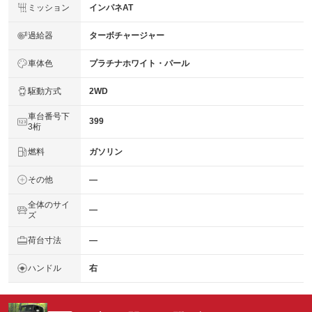
ミッション
インパネAT
過給器
ターボチャージャー
車体色
プラチナホワイト・パール
駆動方式
2WD
車台番号下
399
3桁
燃料
ガソリン
その他
―
全体のサイ
―
ズ
荷台寸法
―
ハンドル
右