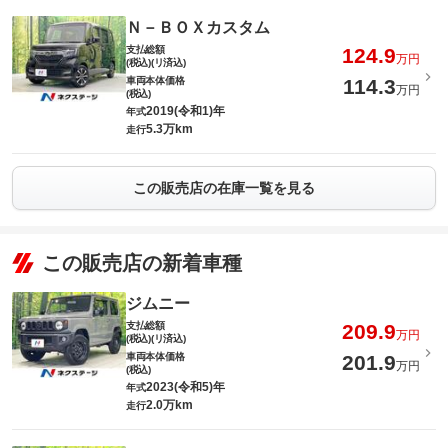
Ｎ－ＢＯＸカスタム
支払総額
124.9
万円
(税込)(リ済込)
車両本体価格
114.3
万円
(税込)
2019(令和1)年
年式
5.3万km
走行
この販売店の在庫一覧を見る
この販売店の新着車種
ジムニー
支払総額
209.9
万円
(税込)(リ済込)
車両本体価格
201.9
万円
(税込)
2023(令和5)年
年式
2.0万km
走行