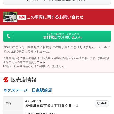
：装備なし
：装備なし
シートエアコン
全周囲カメラ
：装備なし
：装備なし
この車両に関するお問い合わせ
サイドカメラ
無料
ルーフレール
：装備なし
：装備なし
エアサスペンション
ヘッドライトウォッシャー
：装備なし
：装備なし
装備略号／用語解説
まずは在庫確認・見積り依頼
無料電話でお問い合わせ
お気軽にどうぞ。問合せ後に何度もご連絡が届くことはありません。メールア
ドレスは販売店に公開されません。
※無料電話をご利用の場合は、販売店へお客様の電話番号が通知されます。無料電話
番号ご利用の際の注意点は
こちら
IP電話、ひかり電話からはご利用いただけません。
販売店情報
ネクステージ 日進駅前店
470-0113
住所
MAP
愛知県日進市栄１丁目９０５－１