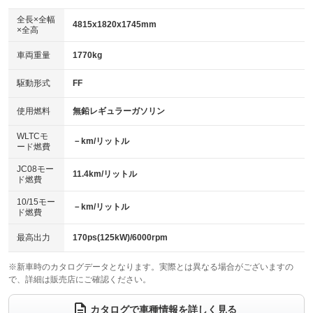
ダウンヒルアシストコントロール
アルミホイール：18インチ
：装備なし
：装備あり
全長×全幅
4815x1820x1745mm
×全高
パワーウィンドウ
盗難防止システム
革シート
ハーフレザーシート
：装備あり
：装備あり
：装備なし
：装備なし
車両重量
1770kg
アイドリングストップ
ドライブレコーダー
キーレス
LEDヘッドランプ
：装備なし
：装備あり
：装備あり
：装備なし
USB入力端子
Bluetooth接続
駆動形式
FF
HID(キセノンライト)
ポータブルナビ
：装備なし
：装備あり
：装備あり
：装備なし
100V電源
クリーンディーゼル
バックカメラ
ETC
使用燃料
無鉛レギュラーガソリン
：装備なし
：装備なし
：装備あり
：装備あり
センターデフロック
エアロ
スマートキー
：装備なし
WLTCモ
：装備なし
：装備あり
－km/リットル
ード燃費
レンタカーアップ
展示・試乗車
ローダウン
ランフラットタイヤ
：装備なし
：装備なし
：装備なし
：装備なし
JC08モー
11.4km/リットル
ド燃費
電動格納ミラー
パワーシート
3列シート
：装備あり
：装備あり
：装備あり
10/15モー
装備略号／用語解説
－km/リットル
ベンチシート
フルフラットシート
ド燃費
：装備なし
：装備なし
チップアップシート
オットマン
：装備なし
：装備あり
最高出力
170ps(125kW)/6000rpm
電動格納サードシート
シートヒーター
：装備なし
：装備なし
※新車時のカタログデータとなります。実際とは異なる場合がございますの
で、詳細は販売店にご確認ください。
ウォークスルー
後席モニター
：装備あり
：装備あり
電動リアゲート
フロントカメラ
カタログで車種情報を詳しく見る
：装備なし
：装備なし