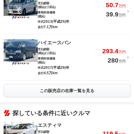
支払総額
50.7
万円
(税込)(リ済込)
車両本体価格
39.9
万円
(税込)
2013(平成25)年
年式
7.1万km
走行
ハイエースバン
支払総額
293.4
万円
(税込)(リ済込)
車両本体価格
280
万円
(税込)
2017(平成29)年
年式
4.5万km
走行
この販売店の在庫一覧を見る
探している条件に近いクルマ
エスティマ
支払総額
119.5