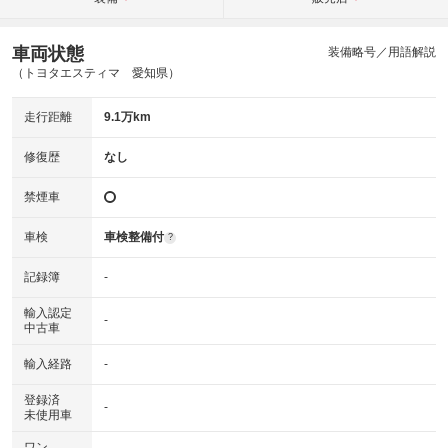
車両状態
装備略号／用語解説
（トヨタエスティマ 愛知県）
走行距離
9.1万km
修復歴
なし
禁煙車
車検
車検整備付
?
記録簿
-
輸入認定
-
中古車
輸入経路
-
登録済
-
未使用車
ワン