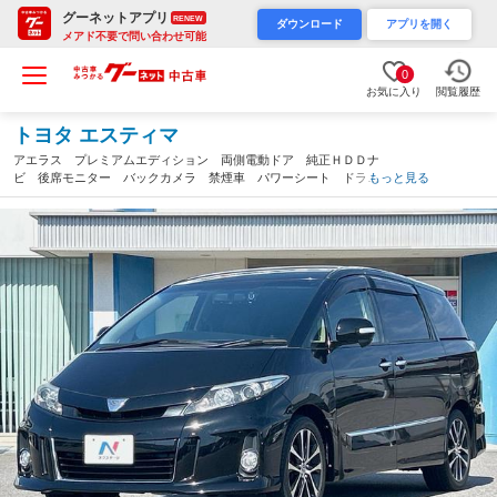
グーネットアプリ
RENEW
ダウンロード
アプリを開く
メアド不要で問い合わせ可能
0
お気に入り
閲覧履歴
トヨタ エスティマ
アエラス プレミアムエディション 両側電動ドア 純正ＨＤＤナ
ビ 後席モニター バックカメラ 禁煙車 パワーシート ドラレ
もっと見る
コ スマートキー ＨＩＤヘッド ＥＴＣ クルコン 純正１８イ
ンチアルミ オートライト デュアルエアコン（愛知県）