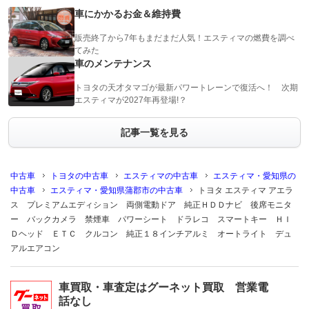
車にかかるお金＆維持費
販売終了から7年もまだまだ人気！エスティマの燃費を調べ
てみた
車のメンテナンス
トヨタの天才タマゴが最新パワートレーンで復活へ！ 次期
エスティマが2027年再登場!？
記事一覧を見る
中古車
トヨタの中古車
エスティマの中古車
エスティマ・愛知県の
中古車
エスティマ・愛知県蒲郡市の中古車
トヨタ エスティマ アエラ
ス プレミアムエディション 両側電動ドア 純正ＨＤＤナビ 後席モニタ
ー バックカメラ 禁煙車 パワーシート ドラレコ スマートキー ＨＩ
Ｄヘッド ＥＴＣ クルコン 純正１８インチアルミ オートライト デュ
アルエアコン
車買取・車査定はグーネット買取 営業電
話なし