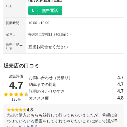
0078-6046-1464
TEL
無料電話
営業時間
10:00～19:00
定休日
毎月第二水曜日（祝日除く）
販売可能エ
直接お問合せください
リア
販売店の口コミ
総合評価
4.7
お問い合わせ（見積り）
（5点満点中）
4.7
4.7
納車までの対応
4.7
説明の分かりやすさ
4.8
オススメ度
195件
4.8
売却と購入どちらも並行して行ってもらいましたが、希望に合
わせていろいろ提案をしてくれてやりたいことに対して話が早