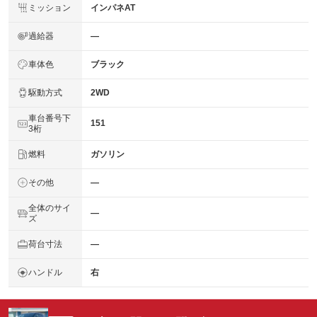
ミッション
インパネAT
過給器
―
車体色
ブラック
駆動方式
2WD
車台番号下
151
3桁
燃料
ガソリン
その他
―
全体のサイ
―
ズ
荷台寸法
―
ハンドル
右