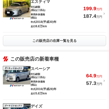
エスティマ
支払総額
199.9
万円
(税込)(リ済込)
車両本体価格
187.4
万円
(税込)
2018(平成30)年
年式
8.8万km
走行
この販売店の在庫一覧を見る
この販売店の新着車種
スペーシア
グーネットセレクト
支払総額
64.9
万円
(税込)(リ済込)
車両本体価格
57.3
万円
(税込)
2016(平成28)年
年式
5.8万km
走行
デイズ
グーネットセレクト