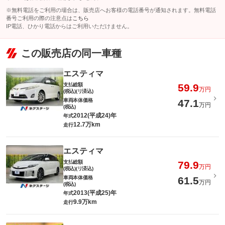
※無料電話をご利用の場合は、販売店へお客様の電話番号が通知されます。無料電話
番号ご利用の際の注意点は
こちら
IP電話、ひかり電話からはご利用いただけません。
この販売店の同一車種
エスティマ
支払総額
59.9
万円
(税込)(リ済込)
車両本体価格
47.1
万円
(税込)
2012(平成24)年
年式
12.7万km
走行
エスティマ
支払総額
79.9
万円
(税込)(リ済込)
車両本体価格
61.5
万円
(税込)
2013(平成25)年
年式
9.9万km
走行