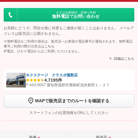
まずは在庫確認・見積り依頼
無料電話でお問い合わせ
お気軽にどうぞ。問合せ後に何度もご連絡が届くことはありません。 メールア
ドレスは販売店に公開されません。
※無料電話をご利用の場合は、販売店へお客様の電話番号が通知されます。無料電話
番号ご利用の際の注意点は
こちら
IP電話、ひかり電話からはご利用いただけません。
詳細はこちら
ネクステージ クラスポ蒲郡店
4.7
195件
【STEP1】
認証画面でグーネットを友だち追加してから「許可する」ボタンを押
〒443-0037 愛知県蒲郡市鹿島町浅井新田１－２７
します
MAPで販売店までのルートを確認する
【STEP2】
トーク画面で
ボタンをタップして問い合わせを
完了してください。
スマートフォンの位置情報をONにしてください
こちら
装備
販売店