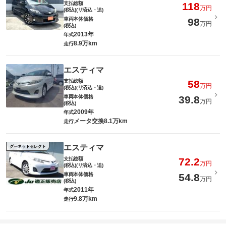
支払総額
118
万円
(税込)(リ済込・追)
車両本体価格
98
万円
(税込)
2013年
年式
8.9万km
走行
エスティマ
支払総額
58
万円
(税込)(リ済込・追)
車両本体価格
39.8
万円
(税込)
2009年
年式
メータ交換8.1万km
走行
エスティマ
グーネットセレクト
支払総額
72.2
万円
(税込)(リ済込・追)
車両本体価格
54.8
万円
(税込)
2011年
年式
9.8万km
走行