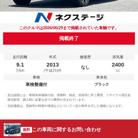
このクルマは2026/06/29まで掲載されていた車輛です。
掲載終了
走行距離
年式
修復歴
排気量
9.1
2013
2400
なし
万km
(平成25)年
cc
車検
車体色
車検整備付
ブラック
支払総額には、車両本体価格の他、保険料、税金、登録等に伴う費用、リサイクル預託金
相当額等、購入時に必要な全ての費用が含まれています。
当該価格は、登録等の時期や地域などについて一定の条件を付した価格になります。
この車両に関するお問い合わせ
無料