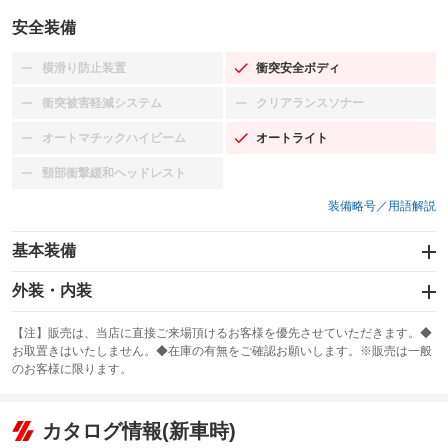
安全装備
横滑り防止装置
衝突安全ボディ
：装備なし
：装備あり
衝突被害軽減システム
クリアランスソナー
：装備なし
：装備なし
オートマチックハイビーム
オートライト
：装備なし
：装備あり
頸部衝撃緩和ヘッドレスト
：装備なし
装備略号／用語解説
基本装備
エアバッグ：運転席/助手席
外装・内装
：装備あり
スライドドア：両面電動
カーナビ：HDDナビ
：装備あり
：装備あり
【注】販売は、当店に直接ご来場頂けるお客様を優先させていただきます。◆
お取置きはいたしません。◆在庫の有無をご確認お願いします。※販売は一般
サンルーフ
ABS
TV：フルセグ
：装備なし
：装備あり
：装備あり
のお客様に限ります。
エアコン
Wエアコン
オーディオ：CDまたはCDチェンジャー
：装備あり
：装備あり
：装備あり
リフトアップ
パワーステアリング
カタログ情報(新車時)
ビジュアル：-／DVD再生
：装備なし
：装備あり
：装備あり