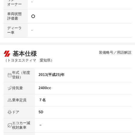
-
オーナー
車両状態
評価書
ディーラ
-
ー車
基本仕様
装備略号／用語解説
（トヨタエスティマ 愛知県）
年式（初度
2013(平成25)年
登録）
排気量
2400cc
乗車定員
７名
ドア
5D
エコカー減
－
税対象車