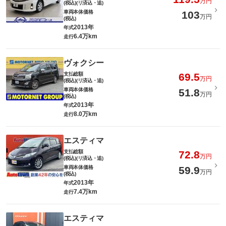
万円
(税込)(リ済込・追)
車両本体価格
103
万円
(税込)
2013年
年式
6.4万km
走行
ヴォクシー
支払総額
69.5
万円
(税込)(リ済込・追)
車両本体価格
51.8
万円
(税込)
2013年
年式
8.0万km
走行
エスティマ
支払総額
72.8
万円
(税込)(リ済込・追)
車両本体価格
59.9
万円
(税込)
2013年
年式
7.4万km
走行
エスティマ