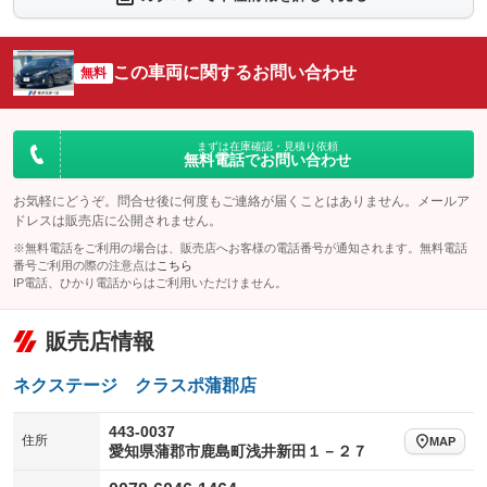
シートエアコン
全周囲カメラ
：装備なし
：装備なし
サイドカメラ
ルーフレール
この車両に関するお問い合わせ
：装備なし
無料
：装備なし
エアサスペンション
ヘッドライトウォッシャー
：装備なし
：装備なし
装備略号／用語解説
まずは在庫確認・見積り依頼
無料電話でお問い合わせ
お気軽にどうぞ。問合せ後に何度もご連絡が届くことはありません。メールア
ドレスは販売店に公開されません。
※無料電話をご利用の場合は、販売店へお客様の電話番号が通知されます。無料電話
番号ご利用の際の注意点は
こちら
IP電話、ひかり電話からはご利用いただけません。
販売店情報
ネクステージ クラスポ蒲郡店
443-0037
住所
MAP
愛知県蒲郡市鹿島町浅井新田１－２７