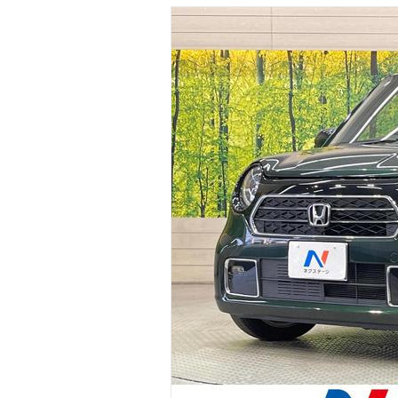
マガジン
車カタログ
自動車ローン
保険
レビュー
価格相場
教習所
用語集