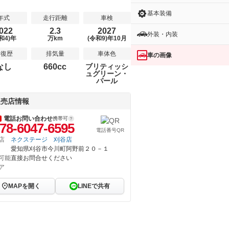
基本装備
年式
走行距離
車検
022
2.3
2027
外装・内装
和4)年
万km
(令和9)年10月
修復歴
排気量
車体色
車の画像
なし
660cc
ブリティッシ
ュグリーン・
パール
販売店情報
電話お問い合わせ
携帯可
78-6047-6595
電話番号QR
店
ネクステージ 刈谷店
愛知県刈谷市今川町阿野前２０－１
可能
直接お問合せください
ア
MAPを開く
LINEで共有