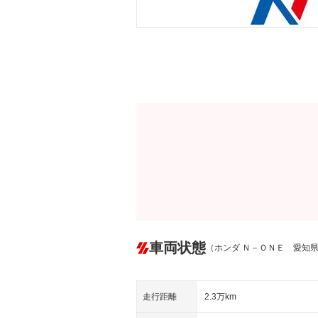
車両状態
（ホンダ Ｎ－ＯＮＥ 愛知
走行距離
2.3万km