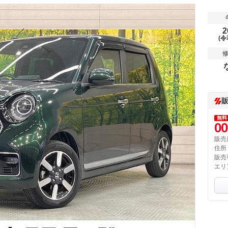
2
(令
無料
00
販売
住所
販売
エリ