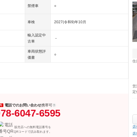
禁煙車
○
車検
2027(令和9)年10月
輸入認定中
－
古車
車両状態評
○
価書
住
営
定
電話でのお問い合わせ
携帯可
料
78-6047-6595
店
販売店への無料電話番号を
QRコードで読み取れます。
店