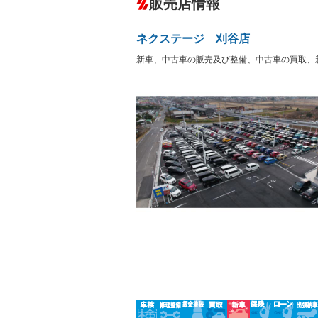
販売店情報
オーディオ
－
盗難防止システム
アイドリ
－
ヘッドライトウォッシャ
革シート
－
－
ネクステージ 刈谷店
ー
Bluetooth接続
100V電源
－
新車、中古車の販売及び整備、中古車の買取、
LEDヘッドランプ
HID(キ
－
レンタカーアップ
展示・試
－
－
ETC
エアロ
－
ランフラットタイヤ
パワーシ
－
－
フルフラットシート
チップア
－
－
シートヒーター
ウォーク
－
フロントカメラ
シートエ
－
－
ルーフレール
エアサス
－
－