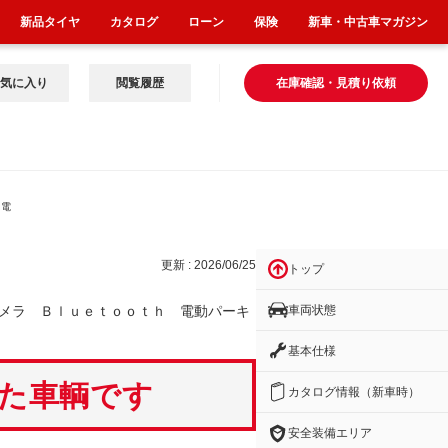
新品タイヤ
カタログ
ローン
保険
新車・中古車マガジン
気に入り
閲覧履歴
在庫確認・見積り依頼
 電
更新 : 2026/06/25
トップ
車両状態
メラ Ｂｌｕｅｔｏｏｔｈ 電動パーキ
基本仕様
いた車輌です
カタログ情報（新車時）
安全装備エリア