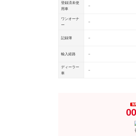
登録済未使
－
用車
ワンオーナ
－
ー
記録簿
－
輸入経路
－
ディーラー
－
車
無
00