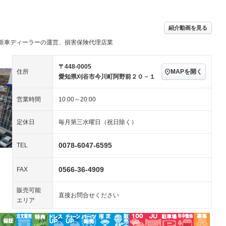
アルミホイール：15イ
－ビジュアル
－
ンチ
ングストップ
ドライブレコーダー
USB入力端子
－
ハーフレザーシート
キーレス
紹介動画を見る
クリーンディーゼル
センターデフロック
－
－
新車ディーラーの運営、損害保険代理店業
セノンライト)
ポータブルナビ
バックカメラ
－
乗車
電動格納ミラー
スマートキー
ローダウン
－
〒448-0005
MAPを開く
住所
装備略号／用語解説
愛知県刈谷市今川町阿野前２０－１
ート
3列シート
ベンチシート
－
－
営業時間
10:00～20:00
ップシート
オットマン
電動格納サードシート
－
－
スルー
後席モニター
電動リアゲート
－
－
定休日
毎月第三水曜日（祝日除く）
アコン
全周囲カメラ
サイドカメラ
－
－
0078-6047-6595
TEL
ペンション
0566-36-4909
FAX
装備略号／用語解説
販売可能
直接お問合せください
エリア