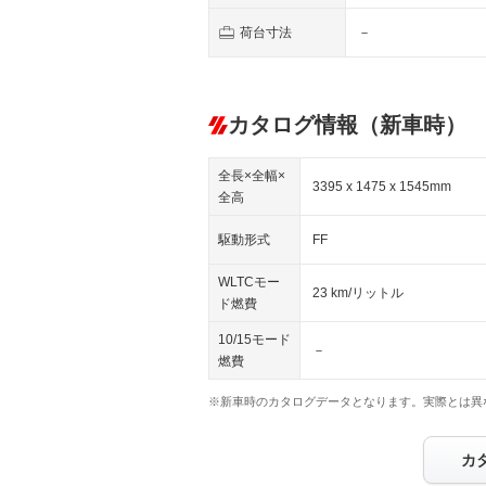
荷台寸法
－
カタログ情報（新車時）
全長×全幅×
3395 x 1475 x 1545mm
全高
駆動形式
FF
WLTCモー
23 km/リットル
ド燃費
10/15モード
－
燃費
※新車時のカタログデータとなります。実際とは異
カ