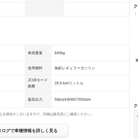
ク
（
車両重量
840kg
使用燃料
無鉛レギュラーガソリン
JC08モード
28.8 km/リットル
燃費
最高出力
58ps(43kW)/7300rpm
ク
なる場合がございますので、詳細は販売店にご確認ください。
タログで車種情報を詳しく見る