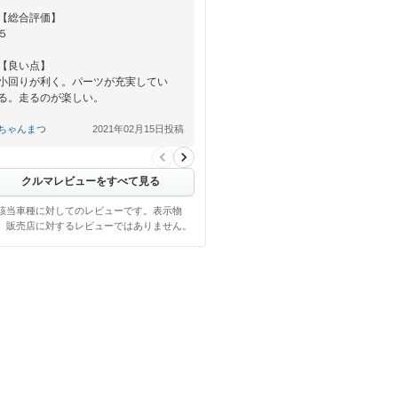
【総合評価】
５
【良い点】
小回りが利く。パーツが充実してい
る。走るのが楽しい。
【悪い点】
ちゃんまつ
2021年02月15日投稿
特に見当たらないがしいて言えばテー
ルランプのデザイン
クルマレビューをすべて見る
該当車種に対してのレビューです。表示物
、販売店に対するレビューではありません。