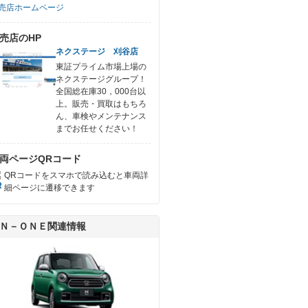
売店ホームページ
売店のHP
ネクステージ 刈谷店
東証プライム市場上場の
ネクステージグループ！
全国総在庫30，000台以
上。販売・買取はもちろ
ん、車検やメンテナンス
までお任せください！
両ページQRコード
QRコードをスマホで読み込むと車両詳
細ページに遷移できます
Ｎ－ＯＮＥ関連情報