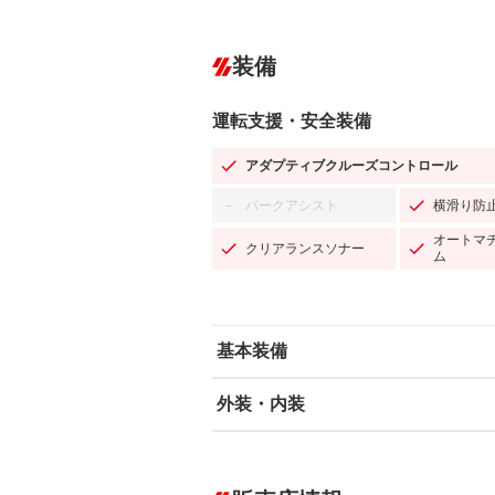
装備
運転支援・安全装備
アダプティブクルーズコントロール
パークアシスト
横滑り防
－
オートマ
クリアランスソナー
ム
基本装備
外装・内装
エアバッグ：運転席/助手席/サイド
ABS
エアコン
カーナビ：SDナビ
ダウンヒルアシストコントロール
－