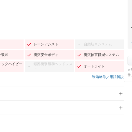
レーンアシスト
自動駐車システム
－
止装置
衝突安全ボディ
衝突被害軽減システム
チックハイビー
頸部衝撃緩和ヘッドレス
オートライト
－
ト
※
件
装備略号／用語解説
スライドドア
サンルーフ
－
－
Wエアコン
リフトアップ
－
－
TV
－
パワーステアリング
パワーウィンドウ
－