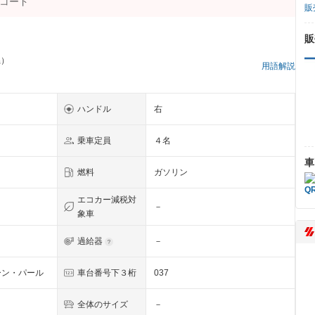
販
販
県）
用語解説
ハンドル
右
乗車定員
４名
車
燃料
ガソリン
エコカー減税対
－
象車
過給器
－
ーン・パール
車台番号下３桁
037
全体のサイズ
－