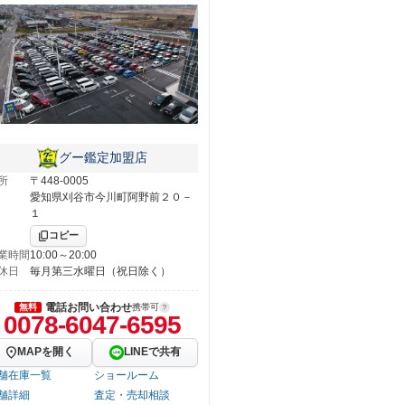
グー鑑定加盟店
所
〒448-0005
愛知県刈谷市今川町阿野前２０－
１
コピー
業時間
10:00～20:00
休日
毎月第三水曜日（祝日除く）
電話お問い合わせ
無料
携帯可
0078-6047-6595
MAPを開く
LINEで共有
舗在庫一覧
ショールーム
舗詳細
査定・売却相談