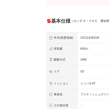
基本仕様
（ホンダ Ｎ－ＯＮＥ 愛知
年式(初度登録)
2022(令和4)年
排気量
660cc
駆動方式
2WD
ドア
5D
ミッション
インパネAT
車体色
ブリティッシュグリ
その他仕様
－