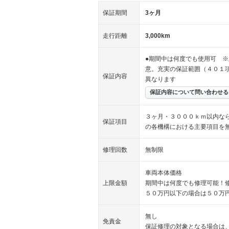
保証期間
3ヶ月
走行距離
3,000km
●期間中は何度でも使用可 ※
意。充実の保証範囲（４０１
保証内容
異なります
保証内容について問い合わせる
３ヶ月・３０００ｋｍ以内な
保証項目
の各機構における主要項目を
修理回数
無制限
車両本体価格
上限金額
期間中は何度でも修理可能！
５０万円以下の場合は５０万
無し
免責金
保証修理の対象となる場合は