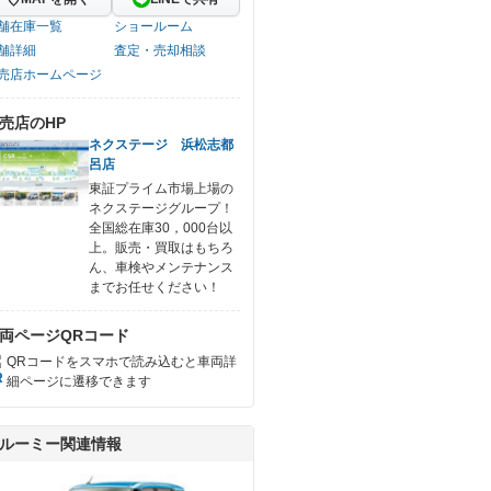
舗在庫一覧
ショールーム
舗詳細
査定・売却相談
売店ホームページ
売店のHP
ネクステージ 浜松志都
呂店
東証プライム市場上場の
ネクステージグループ！
全国総在庫30，000台以
上。販売・買取はもちろ
ん、車検やメンテナンス
までお任せください！
両ページQRコード
QRコードをスマホで読み込むと車両詳
細ページに遷移できます
ルーミー関連情報