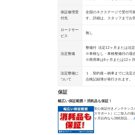
保証修理受
全国のネクステージで受付可
付先
す。詳細は、スタッフまでお
ロードサー
無し
ビス
整備付 法定12ヶ月または法定
法定整備
※車検なし・車検整備付の場合
※商用車は6ヶ月または12ヶ
法定整備に
１．契約後～納車までに法定
ついて
点検記録簿が発行されます。
保証
幅広い保証範囲！消耗品も保証！
安心保証付きメンテナンス
スサポート）にご加入の場
ヶ月以内なら消耗部品…
…