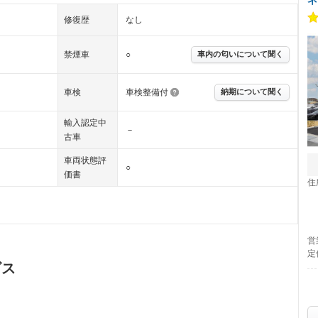
修復歴
なし
禁煙車
○
車内の匂いについて聞く
車検
車検整備付
納期について聞く
輸入認定中
－
古車
車両状態評
○
価書
住
営
定
ビス