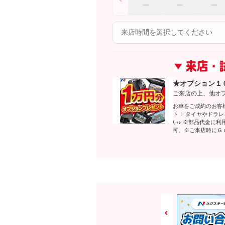
★オプション１
ご来店の上、他オ
お車をご成約のお客
ト！ タイヤやドラ
い♪ ※部品代金に
可。※ご来店時にＧ