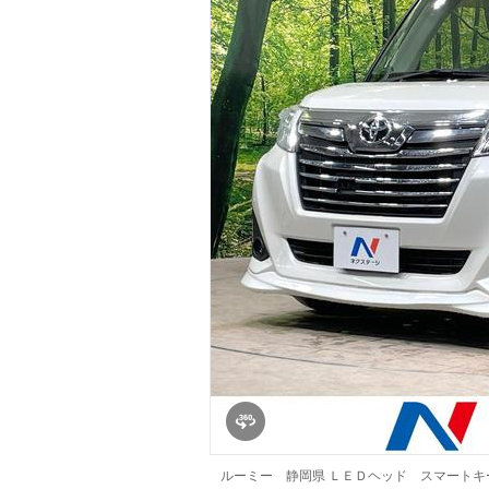
マガジン
車カタログ
自動車ローン
保険
レビュー
価格相場
教習所
用語集
ルーミー 静岡県 ＬＥＤヘッド スマート