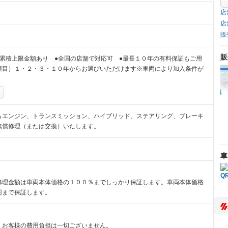
店
店
販
販
累積上限金額あり ●全国の店舗で対応可 ●最長１０年の有料保証もご用
項目）１・２・３・１０年からお選びいただけます※車両により加入条件が
らエンジン、トランスミッション、ハイブリッド、ステアリング、ブレーキ
無償修理（または交換）いたします。
車
修理金額は車両本体価格の１００％までしっかり保証します。車両本体価格
円まで保証します。
、お客様の費用負担は一切ございません。