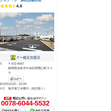
4.6
グー鑑定加盟店
所
〒432-8067
静岡県浜松市中央区西鴨江町６５
６
コピー
業時間
10:00～20:00
休日
毎月第三水曜日（祝日除く）
電話お問い合わせ
無料
携帯可
0078-6044-5532
MAPを開く
LINEで共有