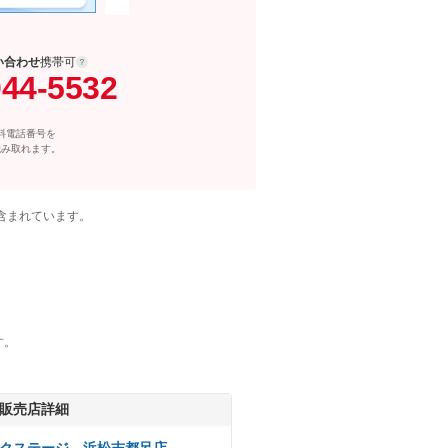
い合わせ
携帯可
044-5532
料電話番号を
読み取れます。
含まれています。
す。
販売店詳細
クステージ 浜松志都呂店