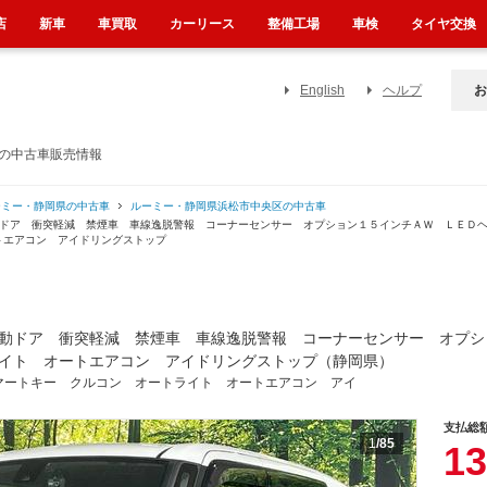
店
新車
車買取
カーリース
整備工場
車検
タイヤ交換
English
ヘルプ
お
）の中古車販売情報
ーミー・静岡県の中古車
ルーミー・静岡県浜松市中央区の中古車
動ドア 衝突軽減 禁煙車 車線逸脱警報 コーナーセンサー オプション１５インチＡＷ ＬＥＤ
トエアコン アイドリングストップ
動ドア 衝突軽減 禁煙車 車線逸脱警報 コーナーセンサー オプシ
イト オートエアコン アイドリングストップ（静岡県）
マートキー クルコン オートライト オートエアコン アイ
支払総
1
/85
13