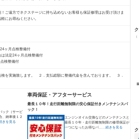
能！ご遠方でネクステージに持ち込めないお客様も保証修理はお受け頂けま
気軽にお尋ねください。
ク
（
24ヶ月点検整備付
は法定24ヶ月点検整備付
月点検整備付
点検を実施致します。 ２．支払総額に整備代金を含んでおります。 ３．
車両保証・アフターサービス
最長１０年！走行距離無制限の安心保証付きメンテナンスパ
ック！
パック（サービ
合、納車後１２
エンジンオイル交換などのメンテナンスと
続きを見る
最長１０年・走行距離無制限の修理保証が
一つになったお得なパ…
…続きを見る
ク