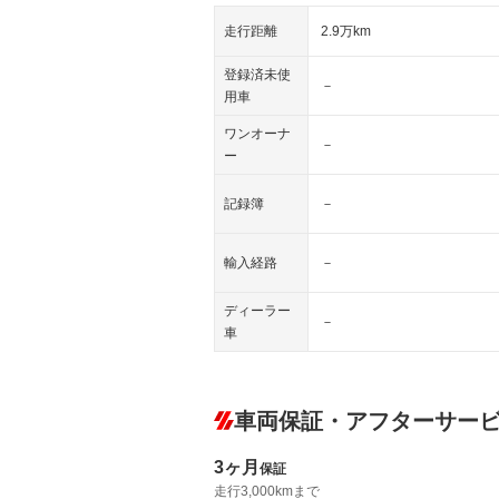
走行距離
2.9万km
登録済未使
－
用車
ワンオーナ
－
ー
記録簿
－
輸入経路
－
ディーラー
－
車
車両保証・アフターサー
3ヶ月
保証
走行3,000kmまで