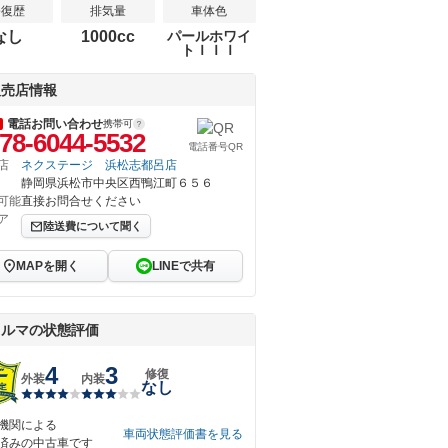
修復歴
排気量
車体色
なし
1000cc
パールホワイ
トＩＩＩ
販売店情報
電話お問い合わせ
携帯可
78-6044-5532
電話番号QR
店
ネクステージ 浜松志都呂店
静岡県浜松市中央区西鴨江町６５６
可能
直接お問合せください
ア
陸送費について聞く
MAPを開く
LINEで共有
クルマの状態評価
4
3
修復
外装
内装
なし
機関による
車両状態評価書を見る
済みの中古車です