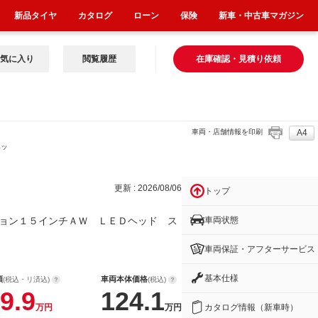
新品タイヤ
カタログ
ローン
保険
新車・中古車マガジン
気に入り
閲覧履歴
在庫確認・見積り依頼
車両・店舗情報を印刷
A4
ヘッ
更新 : 2026/08/06
トップ
車両状態
ョン１５インチＡＷ ＬＥＤヘッド ス
車両保証・アフターサービス
基本仕様
額
車両本体価格
(税込・リ済込)
(税込)
9.9
124.1
カタログ情報（新車時）
万円
万円