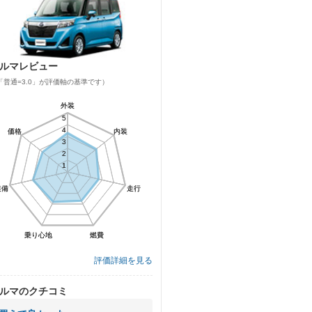
ルマレビュー
「普通=3.0」が評価軸の基準です）
外装
外装
5
5
4
4
価格
価格
内装
内装
3
3
2
2
1
1
装備
装備
走行
走行
乗り心地
乗り心地
燃費
燃費
評価詳細を見る
ルマのクチコミ