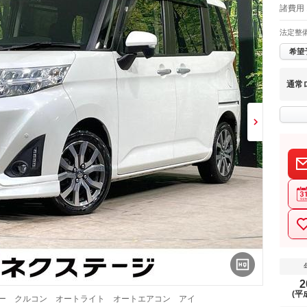
諸費用 
法定整
希望
通常
2
(平
キー クルコン オートライト オートエアコン アイ