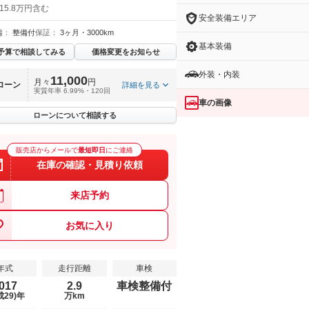
15.8万円含む
安全装備エリア
備：
整備付
保証：
3ヶ月・3000km
基本装備
予算で相談してみる
価格変更をお知らせ
外装・内装
11,000
月々
円
ローン
詳細を見る
実質年率 6.99%・120回
車の画像
ローンについて相談する
販売店からメールで
最短即日
にご連絡
在庫の確認・見積り依頼
来店予約
お気に入り
年式
走行距離
車検
017
2.9
車検整備付
成29)年
万km