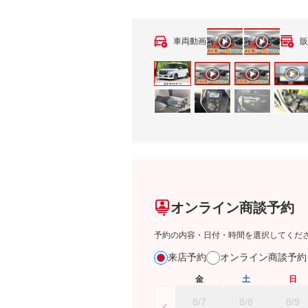
車両動画
販
オンライン商談予約
予約の内容・日付・時間を選択してくだ
来店予約
オンライン商談予
金
土
日
8/7
8/8
8/9