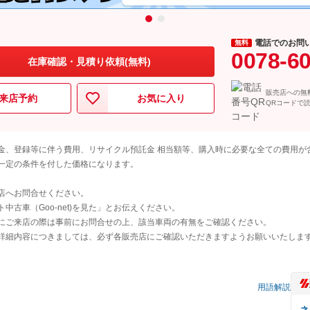
電話でのお問
無料
0078-6
在庫確認・見積り依頼(無料)
販売店への無
来店予約
お気に入り
QRコードで
金、登録等に伴う費用、リサイクル預託金 相当額等、購入時に必要な全ての費用が
一定の条件を付した価格になります。
店へお問合せください。
古車（Goo-net)を見た」とお伝えください。
にご来店の際は事前にお問合せの上、該当車両の有無をご確認ください。
詳細内容につきましては、必ず各販売店にご確認いただきますようお願いいたしま
）
用語解説
ネ