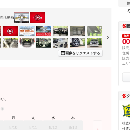
売店動画
無料
00
販売
画像をリクエストする
住所
販売
エリ
さい。
約
月
火
水
木
検査
8/10
8/11
8/12
8/13
検査