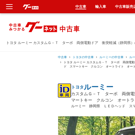
中古車
輸入車
中古車販売
新車
中古車
トヨタ ルーミー カスタムＧ－Ｔ ターボ 両側電動ドア 衝突軽減（静岡県
輸入車
中古車
トヨタの中古車
ルーミーの中古車
ル
トヨタ ルーミー カスタムＧ－Ｔ ターボ 両側電
ド スマートキー クルコン オートライト オー
クルマ買取
ルーミー
トヨタ
カーリース
カスタムＧ－Ｔ ターボ 両側電
マートキー クルコン オートラ
タイヤ交換
ルーミー 静岡県 ＬＥＤヘッド ス
整備工場
車検