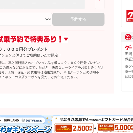
予約する
０，０００円分プレゼント
期間
プションと併せてご成約頂いた方限定！
保証費
様に、車と同時購入のオプション品を最大１０，０００円分プレゼン
※グ
レコの購入などにお役立ていただき、快適なカーライフをお楽しみくださ
※一
利用可。工賃・保証・諸費用等は適用対象外。※他クーポンとの併用不
は販
ｏｏネットの来店クーポンを見た、とお伝えください。