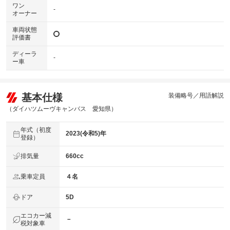
ワン
-
オーナー
車両状態
評価書
ディーラ
-
ー車
基本仕様
装備略号／用語解説
（ダイハツムーヴキャンバス 愛知県）
年式（初度
2023(令和5)年
登録）
排気量
660cc
乗車定員
４名
ドア
5D
エコカー減
－
税対象車