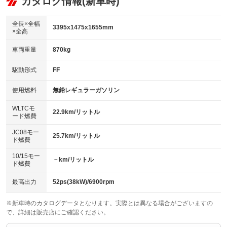
カタログ情報(新車時)
ビジュアル
：装備なし
：装備あり
：装備なし
ダウンヒルアシストコントロール
アルミホイール
：装備なし
：装備なし
全長×全幅
3395x1475x1655mm
×全高
パワーウィンドウ
盗難防止システム
革シート
ハーフレザーシート
：装備あり
：装備あり
：装備なし
：装備なし
車両重量
870kg
アイドリングストップ
ドライブレコーダー
キーレス
LEDヘッドランプ
：装備あり
：装備あり
：装備あり
：装備なし
USB入力端子
Bluetooth接続
駆動形式
FF
HID(キセノンライト)
ポータブルナビ
：装備あり
：装備あり
：装備なし
：装備なし
100V電源
クリーンディーゼル
バックカメラ
ETC
使用燃料
無鉛レギュラーガソリン
：装備なし
：装備なし
：装備あり
：装備あり
センターデフロック
エアロ
スマートキー
：装備なし
WLTCモ
：装備なし
：装備あり
22.9km/リットル
ード燃費
レンタカーアップ
展示・試乗車
ローダウン
ランフラットタイヤ
：装備なし
：装備なし
：装備なし
：装備なし
JC08モー
25.7km/リットル
ド燃費
電動格納ミラー
パワーシート
3列シート
：装備あり
：装備なし
：装備なし
10/15モー
装備略号／用語解説
－km/リットル
ベンチシート
フルフラットシート
ド燃費
：装備あり
：装備なし
チップアップシート
オットマン
：装備なし
：装備なし
最高出力
52ps(38kW)/6900rpm
電動格納サードシート
シートヒーター
：装備なし
：装備なし
※新車時のカタログデータとなります。実際とは異なる場合がございますの
で、詳細は販売店にご確認ください。
ウォークスルー
後席モニター
：装備なし
：装備なし