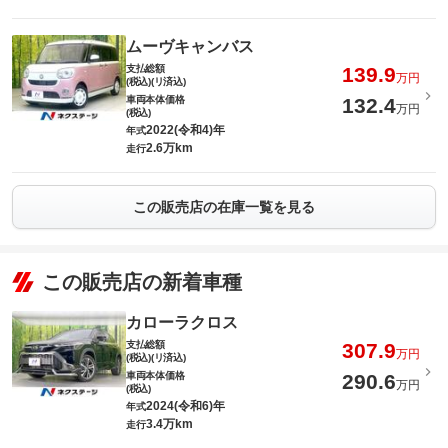
ムーヴキャンバス
支払総額
139.9
万円
(税込)(リ済込)
車両本体価格
132.4
万円
(税込)
2022(令和4)年
年式
2.6万km
走行
この販売店の在庫一覧を見る
この販売店の新着車種
カローラクロス
支払総額
307.9
万円
(税込)(リ済込)
車両本体価格
290.6
万円
(税込)
2024(令和6)年
年式
3.4万km
走行