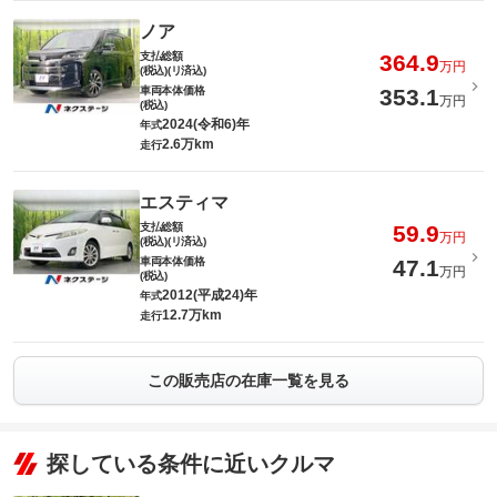
ノア
支払総額
364.9
万円
(税込)(リ済込)
車両本体価格
353.1
万円
(税込)
2024(令和6)年
年式
2.6万km
走行
エスティマ
支払総額
59.9
万円
(税込)(リ済込)
車両本体価格
47.1
万円
(税込)
2012(平成24)年
年式
12.7万km
走行
この販売店の在庫一覧を見る
探している条件に近いクルマ