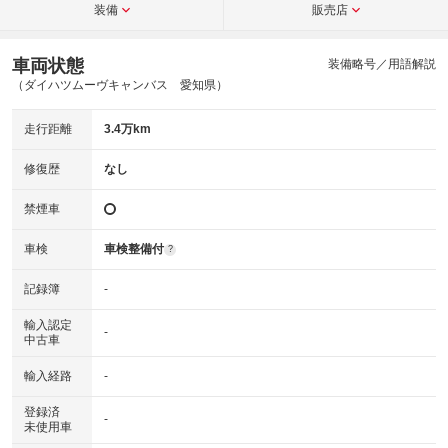
装備
販売店
車両状態
装備略号／用語解説
（ダイハツムーヴキャンバス 愛知県）
走行距離
3.4万km
修復歴
なし
禁煙車
車検
車検整備付
?
記録簿
-
輸入認定
-
中古車
輸入経路
-
登録済
-
未使用車