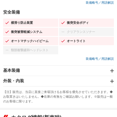
装備略号／用語解説
安全装備
横滑り防止装置
衝突安全ボディ
：装備あり
：装備あり
衝突被害軽減システム
クリアランスソナー
：装備あり
：装備なし
オートマチックハイビーム
オートライト
：装備あり
：装備あり
頸部衝撃緩和ヘッドレスト
：装備なし
装備略号／用語解説
基本装備
エアバッグ：運転席/助手席/サイド
外装・内装
：装備あり
スライドドア：両面電動
カーナビ：SDナビ
：装備あり
：装備あり
【注】販売は、当店に直接ご来場頂けるお客様を優先させていただきます。◆
お取置きはいたしません。◆在庫の有無をご確認お願いします。※販売は一般
サンルーフ
ABS
TV
：装備なし
：装備あり
：装備なし
のお客様に限ります。
エアコン
Wエアコン
オーディオ：ミュージックプレイヤー接続可
：装備あり
：装備なし
：装備あり
リフトアップ
パワーステアリング