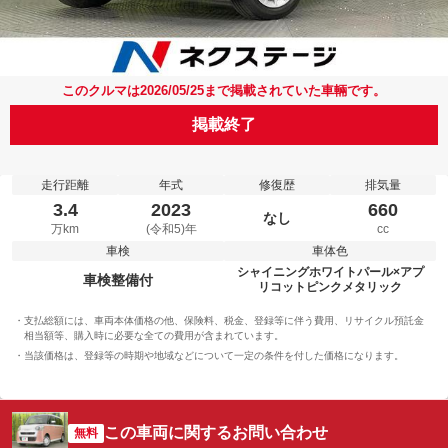
このクルマは2026/05/25まで掲載されていた車輛です。
掲載終了
走行距離
年式
修復歴
排気量
3.4
2023
660
なし
万km
(令和5)年
cc
車検
車体色
シャイニングホワイトパール×アプ
車検整備付
リコットピンクメタリック
支払総額には、車両本体価格の他、保険料、税金、登録等に伴う費用、リサイクル預託金
相当額等、購入時に必要な全ての費用が含まれています。
当該価格は、登録等の時期や地域などについて一定の条件を付した価格になります。
この車両に関するお問い合わせ
無料