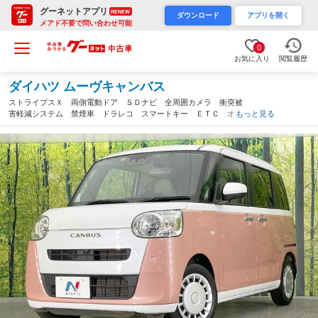
グーネットアプリ
RENEW
ダウンロード
アプリを開く
メアド不要で問い合わせ可能
0
お気に入り
閲覧履歴
ダイハツ ムーヴキャンバス
ストライプスＸ 両側電動ドア ＳＤナビ 全周囲カメラ 衝突被
害軽減システム 禁煙車 ドラレコ スマートキー ＥＴＣ オー
もっと見る
トハイビーム オートライト オートエアコン Ｂｌｕｅｔｏｏｔ
ｈ（愛知県）