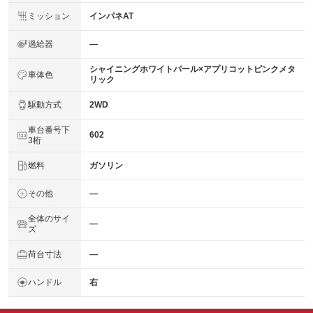
ミッション
インパネAT
過給器
―
シャイニングホワイトパール×アプリコットピンクメタ
車体色
リック
駆動方式
2WD
車台番号下
602
3桁
燃料
ガソリン
その他
―
全体のサイ
―
ズ
荷台寸法
―
ハンドル
右