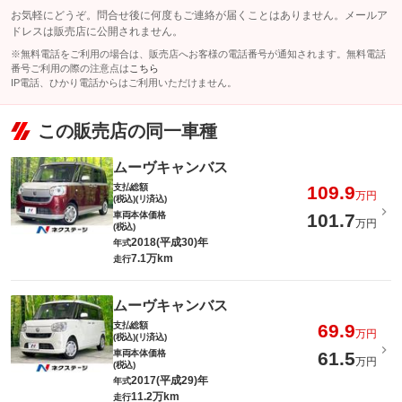
お気軽にどうぞ。問合せ後に何度もご連絡が届くことはありません。メールア
ドレスは販売店に公開されません。
※無料電話をご利用の場合は、販売店へお客様の電話番号が通知されます。無料電話
番号ご利用の際の注意点は
こちら
IP電話、ひかり電話からはご利用いただけません。
この販売店の同一車種
ムーヴキャンバス
支払総額
109.9
万円
(税込)(リ済込)
車両本体価格
101.7
万円
(税込)
2018(平成30)年
年式
7.1万km
走行
ムーヴキャンバス
支払総額
69.9
万円
(税込)(リ済込)
車両本体価格
61.5
万円
(税込)
2017(平成29)年
年式
11.2万km
走行