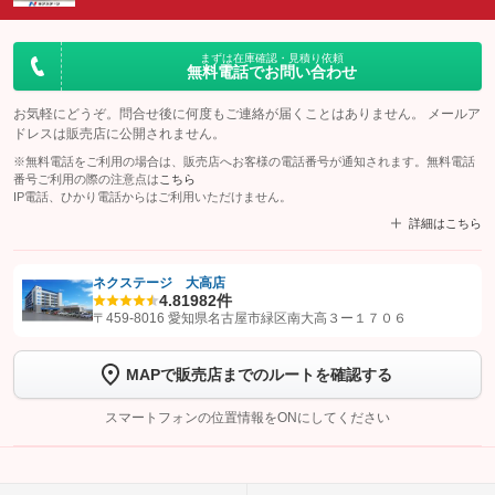
まずは在庫確認・見積り依頼
無料電話でお問い合わせ
お気軽にどうぞ。問合せ後に何度もご連絡が届くことはありません。 メールア
ドレスは販売店に公開されません。
※無料電話をご利用の場合は、販売店へお客様の電話番号が通知されます。無料電話
番号ご利用の際の注意点は
こちら
IP電話、ひかり電話からはご利用いただけません。
詳細はこちら
ネクステージ 大高店
4.8
1982件
【STEP1】
認証画面でグーネットを友だち追加してから「許可する」ボタンを押
〒459-8016 愛知県名古屋市緑区南大高３ー１７０６
します
MAPで販売店までのルートを確認する
【STEP2】
トーク画面で
ボタンをタップして問い合わせを
完了してください。
スマートフォンの位置情報をONにしてください
こちら