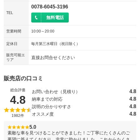
0078-6045-3196
TEL
無料電話
営業時間
10:00～20:00
定休日
毎月第三水曜日（祝日除く）
販売可能エ
直接お問合せください
リア
販売店の口コミ
総合評価
4.8
お問い合わせ（見積り）
（5点満点中）
4.8
4.8
納車までの対応
4.8
説明の分かりやすさ
4.8
オススメ度
1982件
5.0
素敵な車を見つけることができました！ご丁寧にたくさんのご
要望に答えてくださり、非常に助かりました。これからたくさ