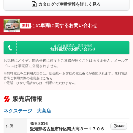
電動リアゲート
フロントカメラ
カタログで車種情報を詳しく見る
：装備なし
：装備あり
シートエアコン
全周囲カメラ
：装備なし
：装備あり
サイドカメラ
ルーフレール
この車両に関するお問い合わせ
：装備あり
無料
：装備なし
エアサスペンション
ヘッドライトウォッシャー
：装備なし
：装備なし
装備略号／用語解説
まずは在庫確認・見積り依頼
無料電話でお問い合わせ
お気軽にどうぞ。問合せ後に何度もご連絡が届くことはありません。メールア
ドレスは販売店に公開されません。
※無料電話をご利用の場合は、販売店へお客様の電話番号が通知されます。無料電話
番号ご利用の際の注意点は
こちら
IP電話、ひかり電話からはご利用いただけません。
販売店情報
ネクステージ 大高店
459-8016
住所
MAP
愛知県名古屋市緑区南大高３ー１７０６