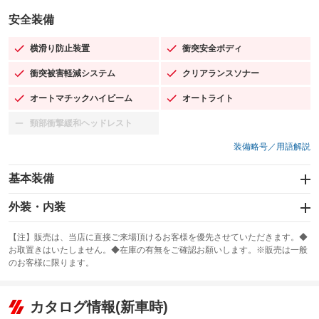
安全装備
横滑り防止装置
衝突安全ボディ
：装備あり
：装備あり
衝突被害軽減システム
クリアランスソナー
：装備あり
：装備あり
オートマチックハイビーム
オートライト
：装備あり
：装備あり
頸部衝撃緩和ヘッドレスト
：装備なし
装備略号／用語解説
基本装備
エアバッグ：運転席/助手席/サイド
外装・内装
：装備あり
スライドドア
カーナビ
：装備なし
：装備なし
【注】販売は、当店に直接ご来場頂けるお客様を優先させていただきます。◆
お取置きはいたしません。◆在庫の有無をご確認お願いします。※販売は一般
サンルーフ
ABS
TV
：装備なし
：装備あり
：装備なし
のお客様に限ります。
エアコン
Wエアコン
オーディオ：ミュージックプレイヤー接続可
：装備あり
：装備なし
：装備あり
リフトアップ
パワーステアリング
カタログ情報(新車時)
ビジュアル
：装備なし
：装備あり
：装備なし