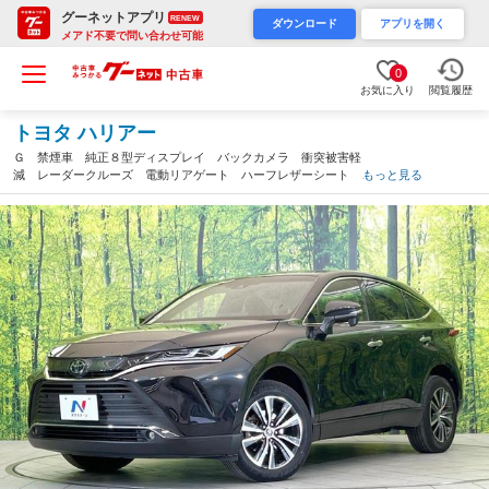
グーネットアプリ
RENEW
ダウンロード
アプリを開く
メアド不要で問い合わせ可能
0
お気に入り
閲覧履歴
トヨタ ハリアー
Ｇ 禁煙車 純正８型ディスプレイ バックカメラ 衝突被害軽
減 レーダークルーズ 電動リアゲート ハーフレザーシート パ
もっと見る
ワーシート ドラレコ コーナーセンサー スマートキー ＬＥＤ
ヘッド ビルトインＥＴＣ（三重県）