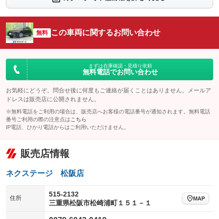
シートエアコン
全周囲カメラ
：装備なし
：装備なし
サイドカメラ
ルーフレール
この車両に関するお問い合わせ
：装備なし
無料
：装備なし
エアサスペンション
ヘッドライトウォッシャー
：装備なし
：装備なし
装備略号／用語解説
まずは在庫確認・見積り依頼
無料電話でお問い合わせ
お気軽にどうぞ。問合せ後に何度もご連絡が届くことはありません。メールア
ドレスは販売店に公開されません。
※無料電話をご利用の場合は、販売店へお客様の電話番号が通知されます。無料電話
番号ご利用の際の注意点は
こちら
IP電話、ひかり電話からはご利用いただけません。
販売店情報
ネクステージ 松阪店
515-2132
住所
MAP
三重県松阪市松崎浦町１５１－１