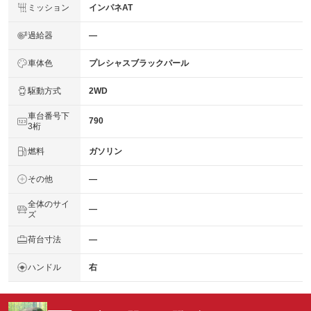
ミッション
インパネAT
過給器
―
車体色
プレシャスブラックパール
駆動方式
2WD
車台番号下
790
3桁
燃料
ガソリン
その他
―
全体のサイ
―
ズ
荷台寸法
―
ハンドル
右