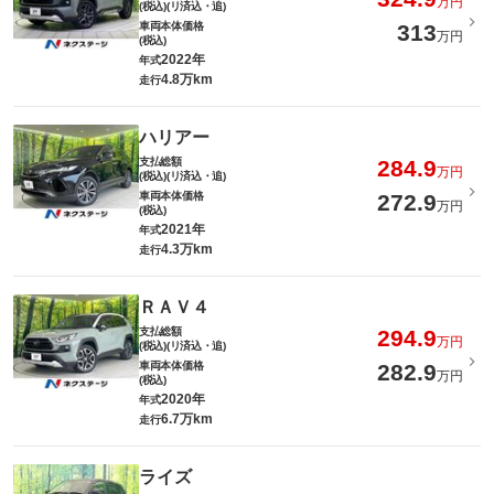
万円
(税込)(リ済込・追)
車両本体価格
313
万円
(税込)
2022年
年式
4.8万km
走行
ハリアー
支払総額
284.9
万円
(税込)(リ済込・追)
車両本体価格
272.9
万円
(税込)
2021年
年式
4.3万km
走行
ＲＡＶ４
支払総額
294.9
万円
(税込)(リ済込・追)
車両本体価格
282.9
万円
(税込)
2020年
年式
6.7万km
走行
ライズ