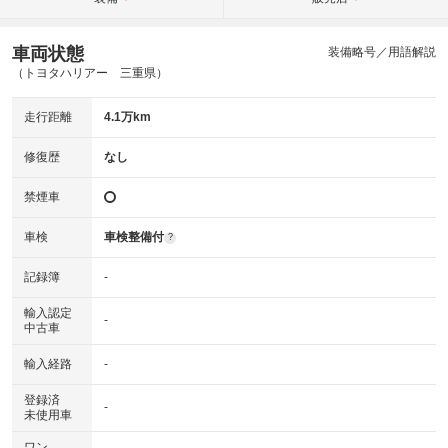
車両状態
装備略号／用語解説
（トヨタハリアー 三重県）
走行距離
4.1万km
修復歴
なし
禁煙車
車検
車検整備付
?
記録簿
-
輸入認定
-
中古車
輸入経路
-
登録済
-
未使用車
ワン