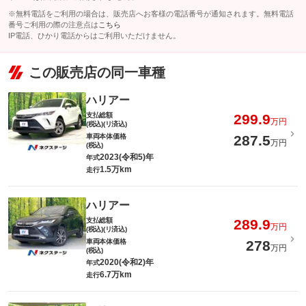
※無料電話をご利用の場合は、販売店へお客様の電話番号が通知されます。無料電話
番号ご利用の際の注意点は
こちら
IP電話、ひかり電話からはご利用いただけません。
この販売店の同一車種
ハリアー
支払総額
299.9
万円
(税込)(リ済込)
車両本体価格
287.5
万円
(税込)
2023(令和5)年
年式
1.5万km
走行
ハリアー
支払総額
289.9
万円
(税込)(リ済込)
車両本体価格
278
万円
(税込)
2020(令和2)年
年式
6.7万km
走行