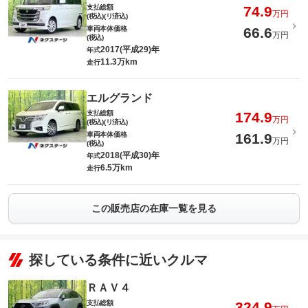
支払総額
74.9
万円
(税込)(リ済込)
車両本体価格
66.6
万円
(税込)
2017(平成29)年
年式
11.3万km
走行
エルグランド
支払総額
174.9
万円
(税込)(リ済込)
車両本体価格
161.9
万円
(税込)
2018(平成30)年
年式
6.5万km
走行
この販売店の在庫一覧を見る
探している条件に近いクルマ
ＲＡＶ４
支払総額
324.9