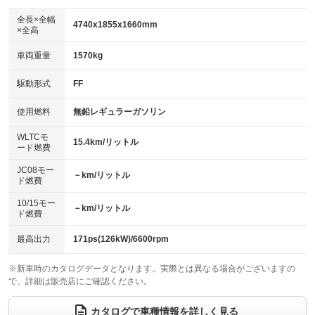
ダウンヒルアシストコントロール
アルミホイール：18インチ
：装備なし
：装備あり
全長×全幅
4740x1855x1660mm
×全高
パワーウィンドウ
盗難防止システム
革シート
ハーフレザーシート
：装備あり
：装備あり
：装備なし
：装備あり
車両重量
1570kg
アイドリングストップ
ドライブレコーダー
キーレス
LEDヘッドランプ
：装備なし
：装備あり
：装備あり
：装備あり
USB入力端子
Bluetooth接続
駆動形式
FF
HID(キセノンライト)
ポータブルナビ
：装備あり
：装備あり
：装備なし
：装備なし
100V電源
クリーンディーゼル
バックカメラ
ETC
使用燃料
無鉛レギュラーガソリン
：装備なし
：装備なし
：装備あり
：装備あり
センターデフロック
エアロ
スマートキー
：装備なし
WLTCモ
：装備なし
：装備あり
15.4km/リットル
ード燃費
レンタカーアップ
展示・試乗車
ローダウン
ランフラットタイヤ
：装備なし
：装備なし
：装備なし
：装備なし
JC08モー
－km/リットル
ド燃費
電動格納ミラー
パワーシート
3列シート
：装備あり
：装備あり
：装備なし
10/15モー
装備略号／用語解説
－km/リットル
ベンチシート
フルフラットシート
ド燃費
：装備なし
：装備なし
チップアップシート
オットマン
：装備なし
：装備なし
最高出力
171ps(126kW)/6600rpm
電動格納サードシート
シートヒーター
：装備なし
：装備なし
※新車時のカタログデータとなります。実際とは異なる場合がございますの
で、詳細は販売店にご確認ください。
ウォークスルー
後席モニター
：装備なし
：装備なし
電動リアゲート
フロントカメラ
カタログで車種情報を詳しく見る
：装備あり
：装備なし