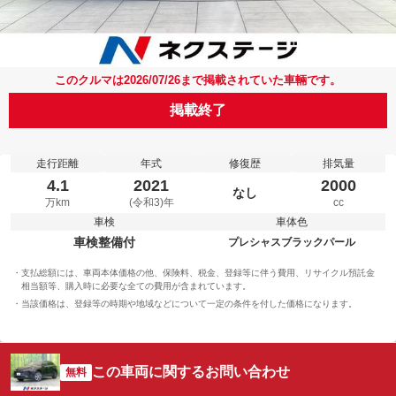
このクルマは2026/07/26まで掲載されていた車輛です。
掲載終了
走行距離
年式
修復歴
排気量
4.1
2021
2000
なし
万km
(令和3)年
cc
車検
車体色
車検整備付
プレシャスブラックパール
支払総額には、車両本体価格の他、保険料、税金、登録等に伴う費用、リサイクル預託金
相当額等、購入時に必要な全ての費用が含まれています。
当該価格は、登録等の時期や地域などについて一定の条件を付した価格になります。
この車両に関するお問い合わせ
無料