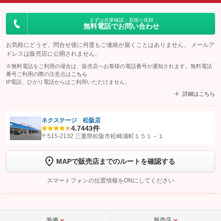
まずは在庫確認・見積り依頼
無料電話でお問い合わせ
お気軽にどうぞ。問合せ後に何度もご連絡が届くことはありません。 メールア
ドレスは販売店に公開されません。
※無料電話をご利用の場合は、販売店へお客様の電話番号が通知されます。無料電話
番号ご利用の際の注意点は
こちら
IP電話、ひかり電話からはご利用いただけません。
詳細はこちら
ネクステージ 松阪店
4.7
443件
【STEP1】
認証画面でグーネットを友だち追加してから「許可する」ボタンを押
〒515-2132 三重県松阪市松崎浦町１５１－１
します
MAPで販売店までのルートを確認する
【STEP2】
トーク画面で
ボタンをタップして問い合わせを
完了してください。
スマートフォンの位置情報をONにしてください
こちら
装備
販売店