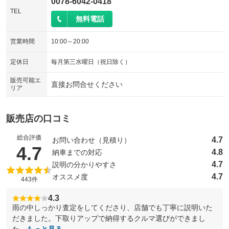
0078-6042-0418
TEL
無料電話
営業時間
10:00～20:00
定休日
毎月第三水曜日（祝日除く）
販売可能エ
直接お問合せください
リア
販売店の口コミ
総合評価
4.7
お問い合わせ（見積り）
（5点満点中）
4.7
4.8
納車までの対応
4.7
説明の分かりやすさ
4.7
オススメ度
443件
4.3
雨の中しっかり査定をしてくださり、店舗でも丁寧に説明いた
だきました。下取りアップで納得するクルマ選びができまし