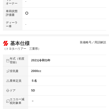
-
オーナー
車両状態
評価書
ディーラ
-
ー車
基本仕様
装備略号／用語解説
（トヨタハリアー 三重県）
年式（初度
2021(令和3)年
登録）
排気量
2000cc
乗車定員
５名
ドア
5D
エコカー減
－
税対象車