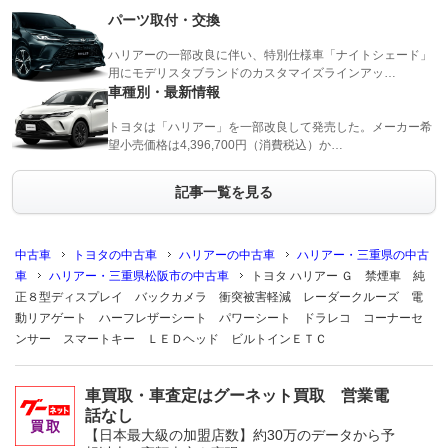
パーツ取付・交換
ハリアーの一部改良に伴い、特別仕様車「ナイトシェード」
用にモデリスタブランドのカスタマイズラインアッ…
車種別・最新情報
トヨタは「ハリアー」を一部改良して発売した。メーカー希
望小売価格は4,396,700円（消費税込）か…
記事一覧を見る
中古車
トヨタの中古車
ハリアーの中古車
ハリアー・三重県の中古
車
ハリアー・三重県松阪市の中古車
トヨタ ハリアー Ｇ 禁煙車 純
正８型ディスプレイ バックカメラ 衝突被害軽減 レーダークルーズ 電
動リアゲート ハーフレザーシート パワーシート ドラレコ コーナーセ
ンサー スマートキー ＬＥＤヘッド ビルトインＥＴＣ
車買取・車査定はグーネット買取 営業電
話なし
【日本最大級の加盟店数】約30万のデータから予