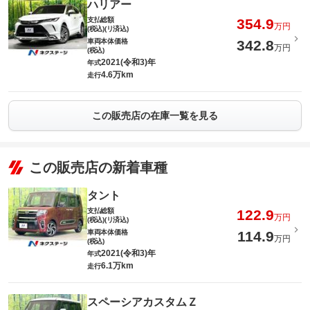
ハリアー
支払総額
354.9
万円
(税込)(リ済込)
車両本体価格
342.8
万円
(税込)
2021(令和3)年
年式
4.6万km
走行
この販売店の在庫一覧を見る
この販売店の新着車種
タント
支払総額
122.9
万円
(税込)(リ済込)
車両本体価格
114.9
万円
(税込)
2021(令和3)年
年式
6.1万km
走行
スペーシアカスタムＺ