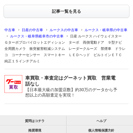
記事一覧を見る
中古車
日産の中古車
ルークスの中古車
ルークス・岐阜県の中古車
ルークス・岐阜県岐阜市の中古車
日産 ルークス ハイウェイスター
Ｇターボプロパイロットエディション ターボ 両側電動ドア ９型ナビ
全周囲カメラ 衝突被害軽減システム レーダークルーズ 禁煙車 ドラレ
コ コーナーセンサー スマートキー ＬＥＤヘッド ビルトインＥＴＣ
純正１５インチアルミ
車買取・車査定はグーネット買取 営業電
話なし
【日本最大級の加盟店数】約30万のデータから予
想以上の高額査定を実現！
質問はコチラ
ヘルプ
推奨環境
個人情報保護方針