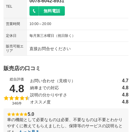
0078-6042-8931
TEL
無料電話
営業時間
10:00～20:00
定休日
毎月第三水曜日（祝日除く）
販売可能エ
直接お問合せください
リア
販売店の口コミ
総合評価
4.7
お問い合わせ（見積り）
（5点満点中）
4.8
4.8
納車までの対応
4.8
説明の分かりやすさ
4.8
オススメ度
346件
5.0
車の機能として必要なものは必要、不要なものは不要とわかり
やすくに教えてもらえましたし、保障等のサービスの説明もと