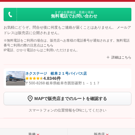
まずは在庫確認・見積り依頼
無料電話でお問い合わせ
お気軽にどうぞ。問合せ後に何度もご連絡が届くことはありません。 メールア
ドレスは販売店に公開されません。
※無料電話をご利用の場合は、販売店へお客様の電話番号が通知されます。無料電話
番号ご利用の際の注意点は
こちら
IP電話、ひかり電話からはご利用いただけません。
詳細はこちら
ネクステージ 岐阜２１号バイパス店
4.8
346件
【STEP1】
認証画面でグーネットを友だち追加してから「許可する」ボタンを押
〒500-8268 岐阜県岐阜市茜部菱野１－１１７
します
MAPで販売店までのルートを確認する
【STEP2】
トーク画面で
ボタンをタップして問い合わせを
完了してください。
スマートフォンの位置情報をONにしてください
こちら
装備
販売店