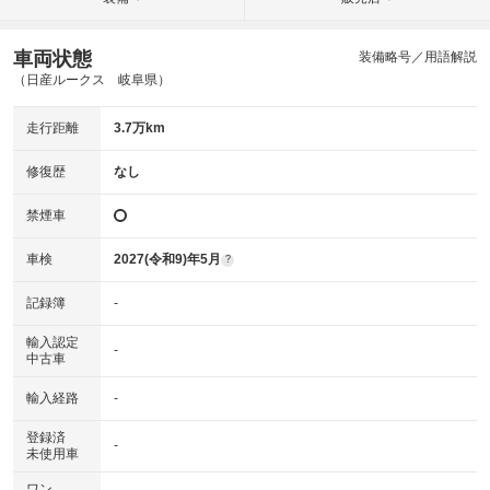
車両状態
装備略号／用語解説
（日産ルークス 岐阜県）
走行距離
3.7万km
修復歴
なし
禁煙車
車検
2027(令和9)年5月
?
記録簿
-
輸入認定
-
中古車
輸入経路
-
登録済
-
未使用車
ワン