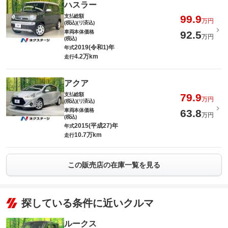
ハスラー
支払総額
99.9
万円
(税込)(リ済込)
車両本体価格
92.5
万円
(税込)
2019(令和1)年
年式
4.2万km
走行
アクア
支払総額
79.9
万円
(税込)(リ済込)
車両本体価格
63.8
万円
(税込)
2015(平成27)年
年式
10.7万km
走行
この販売店の在庫一覧を見る
探している条件に近いクルマ
ルークス