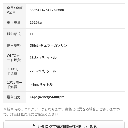
ダウンヒルアシストコントロール
アルミホイール：15インチ
：装備なし
：装備あり
全長×全幅
3395x1475x1780mm
×全高
パワーウィンドウ
盗難防止システム
革シート
ハーフレザーシート
：装備あり
：装備あり
：装備なし
：装備なし
車両重量
1010kg
アイドリングストップ
ドライブレコーダー
キーレス
LEDヘッドランプ
：装備あり
：装備あり
：装備あり
：装備あり
USB入力端子
Bluetooth接続
駆動形式
FF
HID(キセノンライト)
ポータブルナビ
：装備なし
：装備あり
：装備なし
：装備なし
100V電源
クリーンディーゼル
バックカメラ
ETC
使用燃料
無鉛レギュラーガソリン
：装備なし
：装備なし
：装備あり
：装備あり
センターデフロック
エアロ
スマートキー
：装備なし
WLTCモ
：装備なし
：装備あり
18.8km/リットル
ード燃費
レンタカーアップ
展示・試乗車
ローダウン
ランフラットタイヤ
：装備なし
：装備なし
：装備なし
：装備なし
JC08モー
22.6km/リットル
ド燃費
電動格納ミラー
パワーシート
3列シート
：装備あり
：装備なし
：装備なし
10/15モー
装備略号／用語解説
－km/リットル
ベンチシート
フルフラットシート
ド燃費
：装備あり
：装備あり
チップアップシート
オットマン
：装備なし
：装備なし
最高出力
64ps(47kW)/5600rpm
電動格納サードシート
シートヒーター
：装備なし
：装備なし
※新車時のカタログデータとなります。実際とは異なる場合がございますの
で、詳細は販売店にご確認ください。
ウォークスルー
後席モニター
：装備なし
：装備なし
電動リアゲート
フロントカメラ
カタログで車種情報を詳しく見る
：装備なし
：装備あり