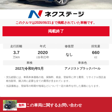
このクルマは2026/06/21まで掲載されていた車輛です。
掲載終了
走行距離
年式
修復歴
排気量
3.7
2020
660
なし
万km
(令和2)年
cc
車検
車体色
2027(令和9)年5月
アメジストブラックパール
支払総額には、車両本体価格の他、保険料、税金、登録等に伴う費用、リサイクル預託金
相当額等、購入時に必要な全ての費用が含まれています。
当該価格は、登録等の時期や地域などについて一定の条件を付した価格になります。
この車両に関するお問い合わせ
無料