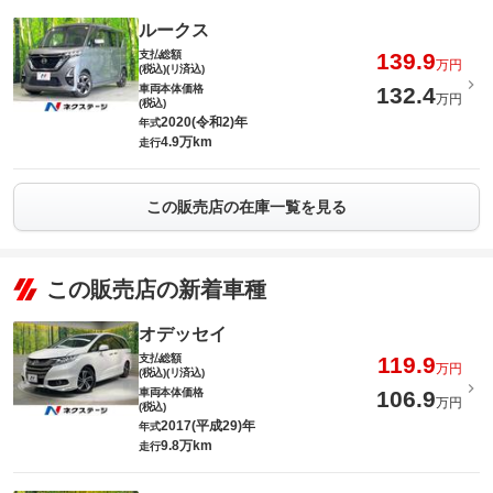
ルークス
支払総額
139.9
万円
(税込)(リ済込)
車両本体価格
132.4
万円
(税込)
2020(令和2)年
年式
4.9万km
走行
この販売店の在庫一覧を見る
この販売店の新着車種
オデッセイ
支払総額
119.9
万円
(税込)(リ済込)
車両本体価格
106.9
万円
(税込)
2017(平成29)年
年式
9.8万km
走行