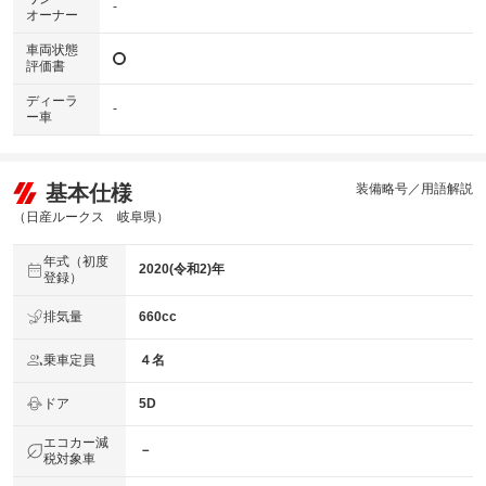
-
オーナー
車両状態
評価書
ディーラ
-
ー車
基本仕様
装備略号／用語解説
（日産ルークス 岐阜県）
年式（初度
2020(令和2)年
登録）
排気量
660cc
乗車定員
４名
ドア
5D
エコカー減
－
税対象車