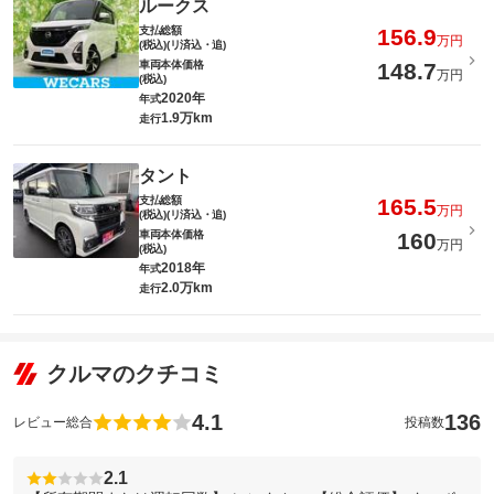
ルークス
支払総額
156.9
万円
(税込)(リ済込・追)
車両本体価格
148.7
万円
(税込)
2020年
年式
1.9万km
走行
タント
支払総額
165.5
万円
(税込)(リ済込・追)
車両本体価格
160
万円
(税込)
2018年
年式
2.0万km
走行
クルマのクチコミ
4.1
136
レビュー総合
投稿数
2.1