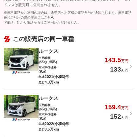
ドレスは販売店に公開されません。
※無料電話をご利用の場合は、販売店へお客様の電話番号が通知されます。無料電話
番号ご利用の際の注意点は
こちら
IP電話、ひかり電話からはご利用いただけません。
この販売店の同一車種
ルークス
支払総額
143.5
万円
(税込)(リ済込)
車両本体価格
133
万円
(税込)
2021(令和3)年
年式
4.3万km
走行
ルークス
支払総額
159.4
万円
(税込)(リ済込)
車両本体価格
152
万円
(税込)
2022(令和4)年
年式
3.5万km
走行