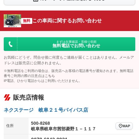
シートエアコン
全周囲カメラ
：装備なし
：装備あり
サイドカメラ
ルーフレール
この車両に関するお問い合わせ
：装備あり
無料
：装備なし
エアサスペンション
ヘッドライトウォッシャー
：装備なし
：装備なし
装備略号／用語解説
まずは在庫確認・見積り依頼
無料電話でお問い合わせ
お気軽にどうぞ。問合せ後に何度もご連絡が届くことはありません。メールア
ドレスは販売店に公開されません。
※無料電話をご利用の場合は、販売店へお客様の電話番号が通知されます。無料電話
番号ご利用の際の注意点は
こちら
IP電話、ひかり電話からはご利用いただけません。
販売店情報
ネクステージ 岐阜２１号バイパス店
500-8268
住所
MAP
岐阜県岐阜市茜部菱野１－１１７