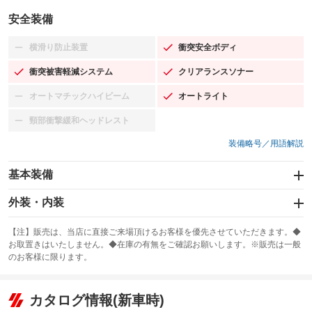
安全装備
横滑り防止装置
衝突安全ボディ
：装備なし
：装備あり
衝突被害軽減システム
クリアランスソナー
：装備あり
：装備あり
オートマチックハイビーム
オートライト
：装備なし
：装備あり
頸部衝撃緩和ヘッドレスト
：装備なし
装備略号／用語解説
基本装備
エアバッグ：運転席/助手席/サイド
外装・内装
：装備あり
スライドドア：両面電動
カーナビ：SDナビ
：装備あり
：装備あり
【注】販売は、当店に直接ご来場頂けるお客様を優先させていただきます。◆
お取置きはいたしません。◆在庫の有無をご確認お願いします。※販売は一般
サンルーフ
ABS
TV：フルセグ
：装備なし
：装備あり
：装備あり
のお客様に限ります。
エアコン
Wエアコン
オーディオ：CDまたはCDチェンジャー
：装備あり
：装備なし
：装備あり
リフトアップ
パワーステアリング
カタログ情報(新車時)
ビジュアル：-／DVD再生
：装備なし
：装備あり
：装備あり