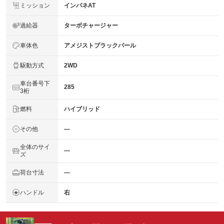
ミッション
インパネAT
過給器
ターボチャージャー
車体色
アメジストブラックパール
駆動方式
2WD
車台番号下
285
3桁
燃料
ハイブリッド
その他
―
全体のサイ
―
ズ
荷台寸法
―
ハンドル
右