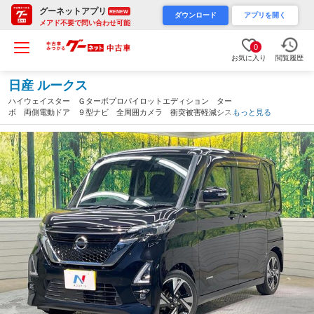
グーネットアプリ
RENEW
ダウンロード
アプリを開く
メアド不要で問い合わせ可能
0
お気に入り
閲覧履歴
日産 ルークス
ハイウェイスター Ｇターボプロパイロットエディション ター
ボ 両側電動ドア ９型ナビ 全周囲カメラ 衝突被害軽減システ
もっと見る
ム レーダークルーズ 禁煙車 ドラレコ コーナーセンサー ス
マートキー ＬＥＤヘッド ビルトインＥＴＣ 純正１５インチア
ルミ（岐阜県）