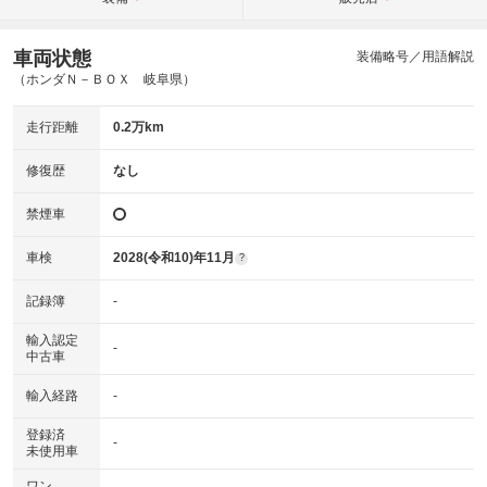
車両状態
装備略号／用語解説
（ホンダＮ－ＢＯＸ 岐阜県）
走行距離
0.2万km
修復歴
なし
禁煙車
車検
2028(令和10)年11月
?
記録簿
-
輸入認定
-
中古車
輸入経路
-
登録済
-
未使用車
ワン