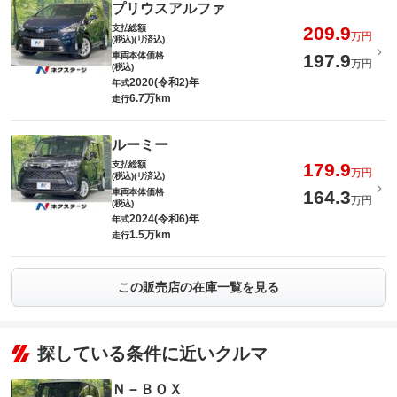
プリウスアルファ
支払総額
209.9
万円
(税込)(リ済込)
車両本体価格
197.9
万円
(税込)
2020(令和2)年
年式
6.7万km
走行
ルーミー
支払総額
179.9
万円
(税込)(リ済込)
車両本体価格
164.3
万円
(税込)
2024(令和6)年
年式
1.5万km
走行
この販売店の在庫一覧を見る
探している条件に近いクルマ
Ｎ－ＢＯＸ