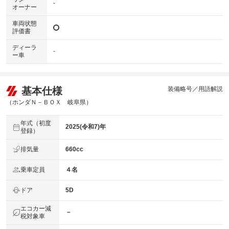
-
オーナー
車両状態
評価書
ディーラ
-
ー車
基本仕様
装備略号／用語解説
（ホンダＮ－ＢＯＸ 岐阜県）
年式（初度
2025(令和7)年
登録）
排気量
660cc
乗車定員
４名
ドア
5D
エコカー減
－
税対象車