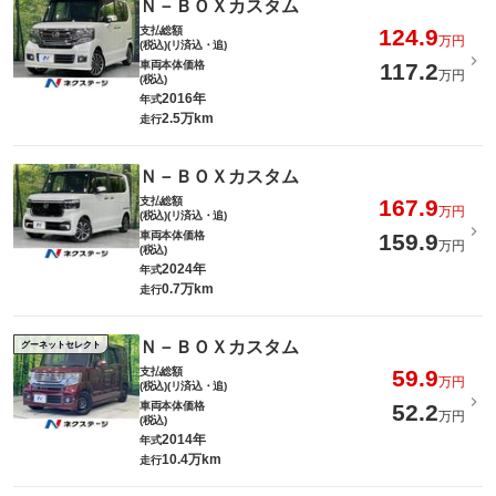
Ｎ－ＢＯＸカスタム
支払総額
124.9
万円
(税込)(リ済込・追)
車両本体価格
117.2
万円
(税込)
2016年
年式
2.5万km
走行
Ｎ－ＢＯＸカスタム
支払総額
167.9
万円
(税込)(リ済込・追)
車両本体価格
159.9
万円
(税込)
2024年
年式
0.7万km
走行
Ｎ－ＢＯＸカスタム
グーネットセレクト
支払総額
59.9
万円
(税込)(リ済込・追)
車両本体価格
52.2
万円
(税込)
2014年
年式
10.4万km
走行