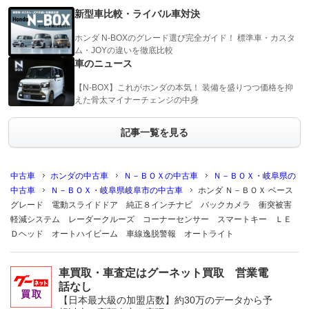
新型車比較・ライバル車対決
ホンダ N-BOXのグレード選び完全ガイド！ 標準車・カスタ
ム・JOYの違いを徹底比較
車のニュース
【N-BOX】これがホンダの本気！ 装備を盛りつつ価格を抑
えた骨太マイナーチェンジの中身
記事一覧を見る
中古車
ホンダの中古車
Ｎ－ＢＯＸの中古車
Ｎ－ＢＯＸ・岐阜県の
中古車
Ｎ－ＢＯＸ・岐阜県岐阜市の中古車
ホンダ Ｎ－ＢＯＸ ベース
グレード 電動スライドドア 純正８インチナビ バックカメラ 衝突被害
軽減システム レーダークルーズ コーナーセンサー スマートキー ＬＥ
Ｄヘッド オートハイビーム 車線逸脱警報 オートライト
車買取・車査定はグーネット買取 営業電
話なし
【日本最大級の加盟店数】約30万のデータから予