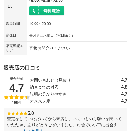
0078-6040-3072
TEL
無料電話
営業時間
10:00～20:00
定休日
毎月第三水曜日（祝日除く）
販売可能エ
直接お問合せください
リア
販売店の口コミ
総合評価
4.7
お問い合わせ（見積り）
（5点満点中）
4.7
4.8
納車までの対応
4.7
説明の分かりやすさ
4.7
オススメ度
199件
5.0
査定をしていただいてから来店し、いくつものお願いを聞いて
いただき、ありがとうございました。お陰でいい車に出会え