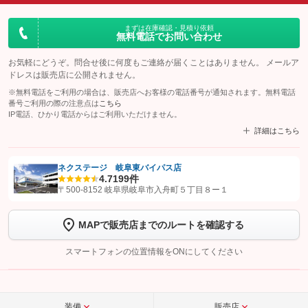
まずは在庫確認・見積り依頼
無料電話でお問い合わせ
お気軽にどうぞ。問合せ後に何度もご連絡が届くことはありません。 メールア
ドレスは販売店に公開されません。
※無料電話をご利用の場合は、販売店へお客様の電話番号が通知されます。無料電話
番号ご利用の際の注意点は
こちら
IP電話、ひかり電話からはご利用いただけません。
詳細はこちら
ネクステージ 岐阜東バイパス店
4.7
199件
【STEP1】
認証画面でグーネットを友だち追加してから「許可する」ボタンを押
〒500-8152 岐阜県岐阜市入舟町５丁目８ー１
します
MAPで販売店までのルートを確認する
【STEP2】
トーク画面で
ボタンをタップして問い合わせを
完了してください。
スマートフォンの位置情報をONにしてください
こちら
装備
販売店