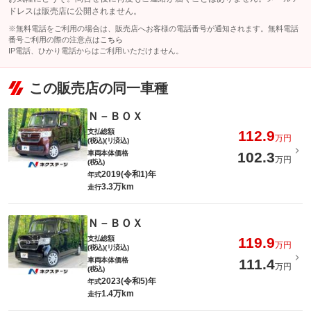
ドレスは販売店に公開されません。
※無料電話をご利用の場合は、販売店へお客様の電話番号が通知されます。無料電話
番号ご利用の際の注意点は
こちら
IP電話、ひかり電話からはご利用いただけません。
この販売店の同一車種
Ｎ－ＢＯＸ
支払総額
112.9
万円
(税込)(リ済込)
車両本体価格
102.3
万円
(税込)
2019(令和1)年
年式
3.3万km
走行
Ｎ－ＢＯＸ
支払総額
119.9
万円
(税込)(リ済込)
車両本体価格
111.4
万円
(税込)
2023(令和5)年
年式
1.4万km
走行