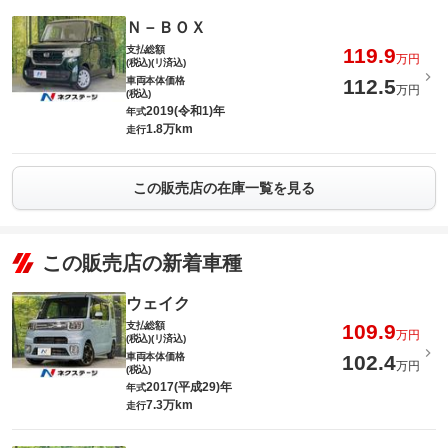
Ｎ－ＢＯＸ
支払総額
119.9
万円
(税込)(リ済込)
車両本体価格
112.5
万円
(税込)
2019(令和1)年
年式
1.8万km
走行
この販売店の在庫一覧を見る
この販売店の新着車種
ウェイク
支払総額
109.9
万円
(税込)(リ済込)
車両本体価格
102.4
万円
(税込)
2017(平成29)年
年式
7.3万km
走行