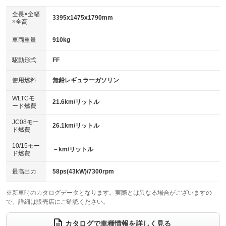
ダウンヒルアシストコントロール
アルミホイール
：装備なし
：装備なし
全長×全幅
3395x1475x1790mm
×全高
パワーウィンドウ
盗難防止システム
革シート
ハーフレザーシート
：装備あり
：装備あり
：装備なし
：装備なし
車両重量
910kg
アイドリングストップ
ドライブレコーダー
キーレス
LEDヘッドランプ
：装備なし
：装備なし
：装備あり
：装備あり
USB入力端子
Bluetooth接続
駆動形式
FF
HID(キセノンライト)
ポータブルナビ
：装備あり
：装備あり
：装備なし
：装備なし
100V電源
クリーンディーゼル
バックカメラ
ETC
使用燃料
無鉛レギュラーガソリン
：装備なし
：装備なし
：装備あり
：装備なし
センターデフロック
エアロ
スマートキー
：装備なし
WLTCモ
：装備なし
：装備あり
21.6km/リットル
ード燃費
レンタカーアップ
展示・試乗車
ローダウン
ランフラットタイヤ
：装備なし
：装備なし
：装備なし
：装備なし
JC08モー
26.1km/リットル
ド燃費
電動格納ミラー
パワーシート
3列シート
：装備あり
：装備なし
：装備なし
10/15モー
装備略号／用語解説
－km/リットル
ベンチシート
フルフラットシート
ド燃費
：装備あり
：装備なし
チップアップシート
オットマン
：装備なし
：装備なし
最高出力
58ps(43kW)/7300rpm
電動格納サードシート
シートヒーター
：装備なし
：装備あり
※新車時のカタログデータとなります。実際とは異なる場合がございますの
で、詳細は販売店にご確認ください。
ウォークスルー
後席モニター
：装備なし
：装備なし
電動リアゲート
フロントカメラ
カタログで車種情報を詳しく見る
：装備なし
：装備なし