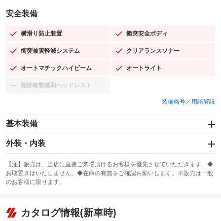
安全装備
横滑り防止装置
衝突安全ボディ
：装備あり
：装備あり
衝突被害軽減システム
クリアランスソナー
：装備あり
：装備あり
オートマチックハイビーム
オートライト
：装備あり
：装備あり
頸部衝撃緩和ヘッドレスト
：装備なし
装備略号／用語解説
基本装備
エアバッグ：運転席/助手席/サイド
外装・内装
：装備あり
スライドドア：電動
カーナビ：メモリーナビ他
：装備あり
：装備あり
【注】販売は、当店に直接ご来場頂けるお客様を優先させていただきます。◆
お取置きはいたしません。◆在庫の有無をご確認お願いします。※販売は一般
サンルーフ
ABS
TV：フルセグ
：装備なし
：装備あり
：装備あり
のお客様に限ります。
エアコン
Wエアコン
オーディオ
：装備あり
：装備なし
：装備なし
リフトアップ
パワーステアリング
カタログ情報(新車時)
ビジュアル
：装備なし
：装備あり
：装備なし