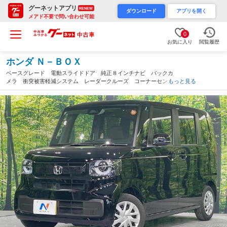
グーネットアプリ
RENEW
ダウンロード
アプリを開く
メアド不要で問い合わせ可能
0
お気に入り
閲覧履歴
ホンダ Ｎ－ＢＯＸ
ベースグレード 電動スライドドア 純正８インチナビ バックカ
メラ 衝突被害軽減システム レーダークルーズ コーナーセンサ
もっと見る
ー スマートキー ＬＥＤヘッド オートハイビーム 車線逸脱警
報 オートライト（岐阜県）