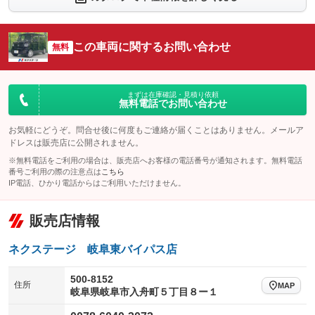
シートエアコン
全周囲カメラ
：装備なし
：装備なし
サイドカメラ
ルーフレール
この車両に関するお問い合わせ
：装備なし
無料
：装備なし
エアサスペンション
ヘッドライトウォッシャー
：装備なし
：装備なし
装備略号／用語解説
まずは在庫確認・見積り依頼
無料電話でお問い合わせ
お気軽にどうぞ。問合せ後に何度もご連絡が届くことはありません。メールア
ドレスは販売店に公開されません。
※無料電話をご利用の場合は、販売店へお客様の電話番号が通知されます。無料電話
番号ご利用の際の注意点は
こちら
IP電話、ひかり電話からはご利用いただけません。
販売店情報
ネクステージ 岐阜東バイパス店
500-8152
住所
MAP
岐阜県岐阜市入舟町５丁目８ー１