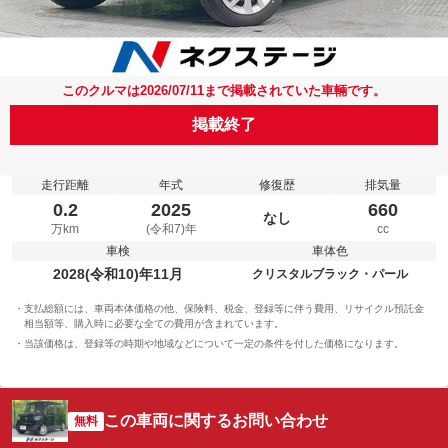
このクルマは2026/07/11まで掲載されていた車輛です。
掲載終了
走行距離
年式
修復歴
排気量
0.2
2025
660
なし
万km
(令和7)年
cc
車検
車体色
2028(令和10)年11月
クリスタルブラック・パール
支払総額には、車両本体価格の他、保険料、税金、登録等に伴う費用、リサイクル預託金
相当額等、購入時に必要な全ての費用が含まれています。
当該価格は、登録等の時期や地域などについて一定の条件を付した価格になります。
この車両に関するお問い合わせ
無料