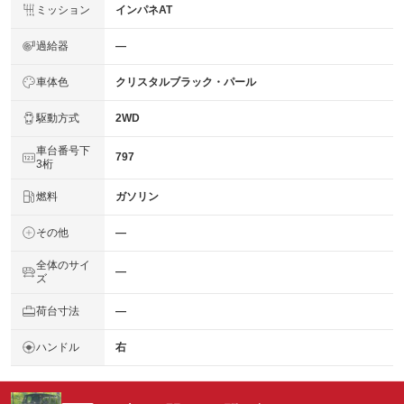
ミッション
インパネAT
過給器
―
車体色
クリスタルブラック・パール
駆動方式
2WD
車台番号下
797
3桁
燃料
ガソリン
その他
―
全体のサイ
―
ズ
荷台寸法
―
ハンドル
右