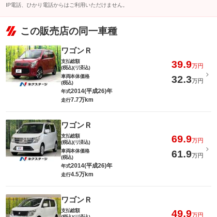
IP電話、ひかり電話からはご利用いただけません。
この販売店の同一車種
ワゴンＲ
支払総額
39.9
万円
(税込)(リ済込)
車両本体価格
32.3
万円
(税込)
2014(平成26)年
年式
7.7万km
走行
ワゴンＲ
支払総額
69.9
万円
(税込)(リ済込)
車両本体価格
61.9
万円
(税込)
2014(平成26)年
年式
4.5万km
走行
ワゴンＲ
支払総額
49.9
万円
(税込)(リ済込)