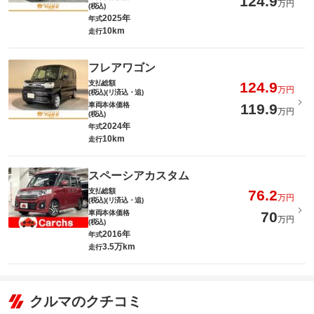
124.9
万円
(税込)
2025年
年式
10km
走行
フレアワゴン
支払総額
124.9
万円
(税込)(リ済込・追)
車両本体価格
119.9
万円
(税込)
2024年
年式
10km
走行
スペーシアカスタム
支払総額
76.2
万円
(税込)(リ済込・追)
車両本体価格
70
万円
(税込)
2016年
年式
3.5万km
走行
クルマのクチコミ