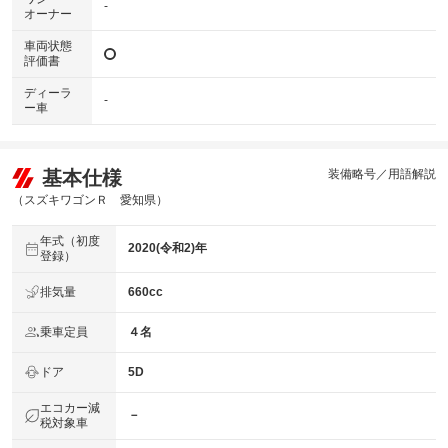
-
オーナー
車両状態
評価書
ディーラ
-
ー車
基本仕様
装備略号／用語解説
（スズキワゴンＲ 愛知県）
年式（初度
2020(令和2)年
登録）
排気量
660cc
乗車定員
４名
ドア
5D
エコカー減
－
税対象車