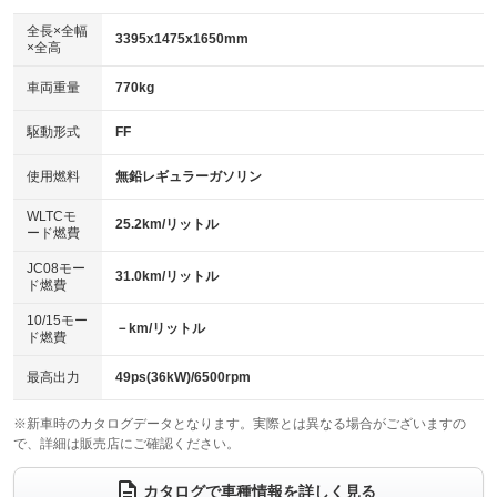
ダウンヒルアシストコントロール
アルミホイール：14インチ
：装備なし
：装備あり
全長×全幅
3395x1475x1650mm
×全高
パワーウィンドウ
盗難防止システム
革シート
ハーフレザーシート
：装備あり
：装備あり
：装備なし
：装備なし
車両重量
770kg
アイドリングストップ
ドライブレコーダー
キーレス
LEDヘッドランプ
：装備なし
：装備あり
：装備あり
：装備なし
USB入力端子
Bluetooth接続
駆動形式
FF
HID(キセノンライト)
ポータブルナビ
：装備なし
：装備あり
：装備なし
：装備なし
100V電源
クリーンディーゼル
バックカメラ
ETC
使用燃料
無鉛レギュラーガソリン
：装備なし
：装備なし
：装備あり
：装備あり
センターデフロック
エアロ
スマートキー
：装備なし
WLTCモ
：装備なし
：装備あり
25.2km/リットル
ード燃費
レンタカーアップ
展示・試乗車
ローダウン
ランフラットタイヤ
：装備なし
：装備なし
：装備なし
：装備なし
JC08モー
31.0km/リットル
ド燃費
電動格納ミラー
パワーシート
3列シート
：装備あり
：装備なし
：装備なし
10/15モー
装備略号／用語解説
－km/リットル
ベンチシート
フルフラットシート
ド燃費
：装備あり
：装備なし
チップアップシート
オットマン
：装備なし
：装備なし
最高出力
49ps(36kW)/6500rpm
電動格納サードシート
シートヒーター
：装備なし
：装備あり
※新車時のカタログデータとなります。実際とは異なる場合がございますの
で、詳細は販売店にご確認ください。
ウォークスルー
後席モニター
：装備なし
：装備なし
電動リアゲート
フロントカメラ
カタログで車種情報を詳しく見る
：装備なし
：装備なし