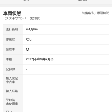
車両状態
装備略号／用語解説
（スズキワゴンＲ 愛知県）
走行距離
4.4万km
修復歴
なし
禁煙車
車検
2027(令和9)年7月
?
記録簿
-
輸入認定
-
中古車
輸入経路
-
登録済
-
未使用車
ワン