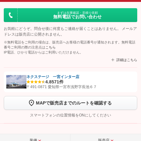
まずは在庫確認・見積り依頼
無料電話でお問い合わせ
お気軽にどうぞ。問合せ後に何度もご連絡が届くことはありません。 メールア
ドレスは販売店に公開されません。
※無料電話をご利用の場合は、販売店へお客様の電話番号が通知されます。無料電話
番号ご利用の際の注意点は
こちら
IP電話、ひかり電話からはご利用いただけません。
詳細はこちら
ネクステージ 一宮インター店
4.8
571件
【STEP1】
認証画面でグーネットを友だち追加してから「許可する」ボタンを押
〒491-0871 愛知県一宮市浅野字長池６７
します
MAPで販売店までのルートを確認する
【STEP2】
トーク画面で
ボタンをタップして問い合わせを
完了してください。
スマートフォンの位置情報をONにしてください
こちら
装備
販売店