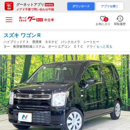
グーネットアプリ
RENEW
ダウンロード
アプリを開く
メアド不要で問い合わせ可能
0
お気に入り
閲覧履歴
スズキ ワゴンＲ
ハイブリッドＦＸ 禁煙車 ＳＤナビ バックカメラ シートヒー
ター 衝突被害軽減システム オートエアコン ＥＴＣ ドライブ
もっと見る
レコーダー オートライト オートマチックハイビーム 電動格納
ミラー スマートキー（愛知県）