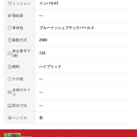
ミッション
インパネAT
過給器
―
車体色
ブルーイッシュブラックパール３
駆動方式
2WD
車台番号下
725
3桁
燃料
ハイブリッド
その他
―
全体のサイ
―
ズ
荷台寸法
―
ハンドル
右