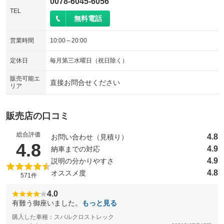
0078-6045-6056
TEL
無料電話
営業時間
10:00～20:00
定休日
毎月第三水曜日（祝日除く）
販売可能エ
直接お問合せください
リア
販売店の口コミ
総合評価
4.8
お問い合わせ（見積り）
（5点満点中）
4.8
4.9
納車までの対応
4.9
説明の分かりやすさ
4.8
オススメ度
571件
4.0
有難う御座いました。
もっと見る
購入した車種：スバルクロストレック