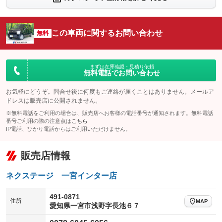
シートエアコン
全周囲カメラ
：装備なし
：装備なし
サイドカメラ
ルーフレール
この車両に関するお問い合わせ
：装備なし
無料
：装備なし
エアサスペンション
ヘッドライトウォッシャー
：装備なし
：装備なし
装備略号／用語解説
まずは在庫確認・見積り依頼
無料電話でお問い合わせ
お気軽にどうぞ。問合せ後に何度もご連絡が届くことはありません。メールア
ドレスは販売店に公開されません。
※無料電話をご利用の場合は、販売店へお客様の電話番号が通知されます。無料電話
番号ご利用の際の注意点は
こちら
IP電話、ひかり電話からはご利用いただけません。
販売店情報
ネクステージ 一宮インター店
491-0871
住所
MAP
愛知県一宮市浅野字長池６７