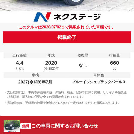
このクルマは2026/07/02まで掲載されていた車輛です。
掲載終了
走行距離
年式
修復歴
排気量
4.4
2020
660
なし
万km
(令和2)年
cc
車検
車体色
2027(令和9)年7月
ブルーイッシュブラックパール３
支払総額には、車両本体価格の他、保険料、税金、登録等に伴う費用、リサイクル預託金
相当額等、購入時に必要な全ての費用が含まれています。
当該価格は、登録等の時期や地域などについて一定の条件を付した価格になります。
この車両に関するお問い合わせ
無料