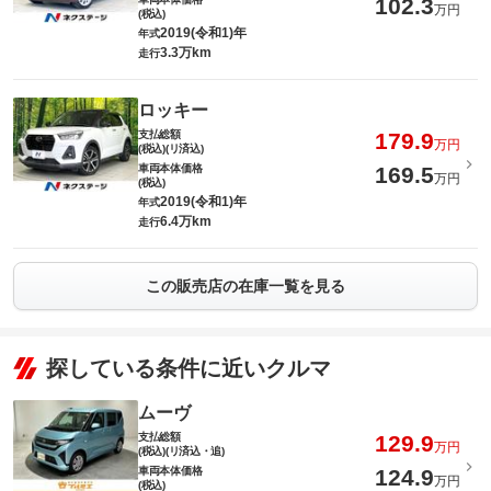
102.3
万円
(税込)
2019(令和1)年
年式
3.3万km
走行
ロッキー
支払総額
179.9
万円
(税込)(リ済込)
車両本体価格
169.5
万円
(税込)
2019(令和1)年
年式
6.4万km
走行
この販売店の在庫一覧を見る
探している条件に近いクルマ
ムーヴ
支払総額
129.9
万円
(税込)(リ済込・追)
車両本体価格
124.9
万円
(税込)