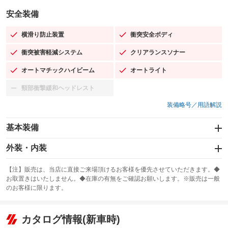
安全装備
横滑り防止装置
衝突安全ボディ
：装備あり
：装備あり
衝突被害軽減システム
クリアランスソナー
：装備あり
：装備あり
オートマチックハイビーム
オートライト
：装備あり
：装備あり
頸部衝撃緩和ヘッドレスト
：装備なし
装備略号／用語解説
基本装備
エアバッグ：運転席/助手席
外装・内装
：装備あり
スライドドア
カーナビ：SDナビ
：装備なし
：装備あり
【注】販売は、当店に直接ご来場頂けるお客様を優先させていただきます。◆
お取置きはいたしません。◆在庫の有無をご確認お願いします。※販売は一般
サンルーフ
ABS
TV：ワンセグ
：装備なし
：装備あり
：装備あり
のお客様に限ります。
エアコン
Wエアコン
オーディオ：CDまたはCDチェンジャー
：装備あり
：装備なし
：装備あり
リフトアップ
パワーステアリング
カタログ情報(新車時)
ビジュアル
：装備なし
：装備あり
：装備なし