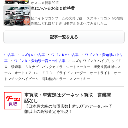
オススメ新車20選
車にかかるお金＆維持費
軽ハイトワゴンブームの火付け役！ スズキ・ワゴンRの燃費
性能はどれほど？ 新旧モデルを比べてみました…
記事一覧を見る
中古車
スズキの中古車
ワゴンＲの中古車
ワゴンＲ・愛知県の中古
車
ワゴンＲ・愛知県一宮市の中古車
スズキ ワゴンＲ ハイブリッドＦ
Ｘ 禁煙車 ＳＤナビ バックカメラ シートヒーター 衝突被害軽減シス
テム オートエアコン ＥＴＣ ドライブレコーダー オートライト オー
トマチックハイビーム 電動格納ミラー スマートキー
車買取・車査定はグーネット買取 営業電
話なし
【日本最大級の加盟店数】約30万のデータから予
想以上の高額査定を実現！