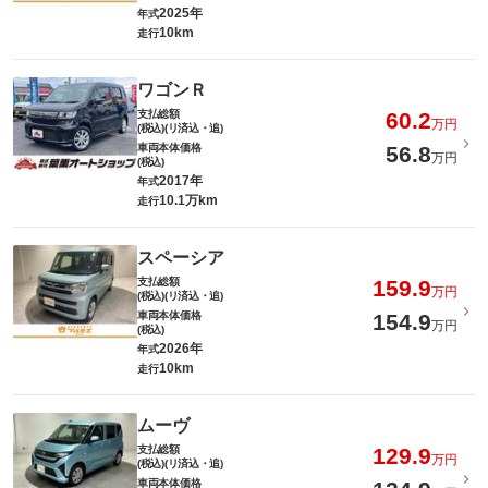
2025年
年式
10km
走行
ワゴンＲ
支払総額
60.2
万円
(税込)(リ済込・追)
車両本体価格
56.8
万円
(税込)
2017年
年式
10.1万km
走行
スペーシア
支払総額
159.9
万円
(税込)(リ済込・追)
車両本体価格
154.9
万円
(税込)
2026年
年式
10km
走行
ムーヴ
支払総額
129.9
万円
(税込)(リ済込・追)
車両本体価格