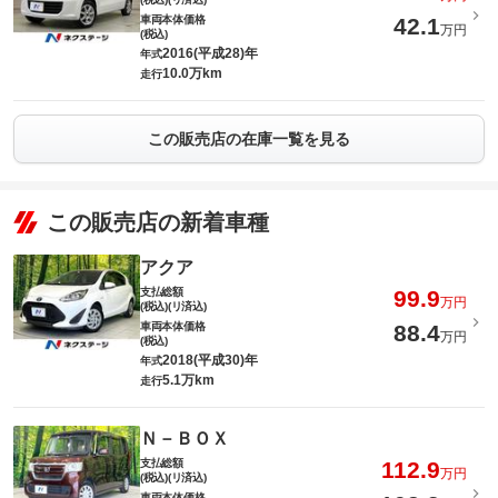
車両本体価格
42.1
万円
(税込)
2016(平成28)年
年式
10.0万km
走行
この販売店の在庫一覧を見る
この販売店の新着車種
アクア
支払総額
99.9
万円
(税込)(リ済込)
車両本体価格
88.4
万円
(税込)
2018(平成30)年
年式
5.1万km
走行
Ｎ－ＢＯＸ
支払総額
112.9
万円
(税込)(リ済込)
車両本体価格