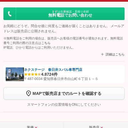
まずは在庫確認・見積り依頼
無料電話でお問い合わせ
お気軽にどうぞ。問合せ後に何度もご連絡が届くことはありません。 メールア
ドレスは販売店に公開されません。
※無料電話をご利用の場合は、販売店へお客様の電話番号が通知されます。無料電話
番号ご利用の際の注意点は
こちら
IP電話、ひかり電話からはご利用いただけません。
詳細はこちら
ネクステージ 春日井スバル車専門店
4.8
724件
【STEP1】
認証画面でグーネットを友だち追加してから「許可する」ボタンを押
〒487-0034 愛知県春日井市白山町６丁目１－５
します
MAPで販売店までのルートを確認する
【STEP2】
トーク画面で
ボタンをタップして問い合わせを
完了してください。
スマートフォンの位置情報をONにしてください
こちら
装備
販売店