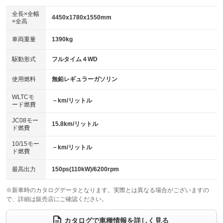
ダウンヒルアシストコントロール
：装備なし
アルミホイール：17インチ
全長×全幅
：装備あり
4450x1780x1550mm
×全高
パワーウィンドウ
盗難防止システム
：装備あり
：装備あり
革シート
ハーフレザーシート
：装備あり
：装備なし
車両重量
1390kg
アイドリングストップ
ドライブレコーダー
：装備あり
：装備なし
キーレス
LEDヘッドランプ
：装備あり
：装備なし
USB入力端子
Bluetooth接続
駆動形式
フルタイム４WD
：装備なし
：装備あり
HID(キセノンライト)
ポータブルナビ
：装備あり
：装備なし
100V電源
クリーンディーゼル
使用燃料
無鉛レギュラーガソリン
：装備なし
：装備なし
バックカメラ
ETC
：装備あり
：装備あり
センターデフロック
：装備なし
WLTCモ
エアロ
スマートキー
－km/リットル
：装備なし
：装備あり
ード燃費
レンタカーアップ
展示・試乗車
：装備なし
：装備なし
ローダウン
ランフラットタイヤ
：装備なし
：装備なし
JC08モー
15.8km/リットル
ド燃費
電動格納ミラー
：装備あり
パワーシート
3列シート
：装備あり
：装備なし
10/15モー
装備略号／用語解説
－km/リットル
ド燃費
ベンチシート
フルフラットシート
：装備なし
：装備なし
チップアップシート
オットマン
最高出力
150ps(110kW)/6200rpm
：装備なし
：装備なし
電動格納サードシート
シートヒーター
：装備なし
：装備あり
※新車時のカタログデータとなります。実際とは異なる場合がございますの
で、詳細は販売店にご確認ください。
ウォークスルー
後席モニター
：装備なし
：装備なし
カタログで車種情報を詳しく見る
電動リアゲート
フロントカメラ