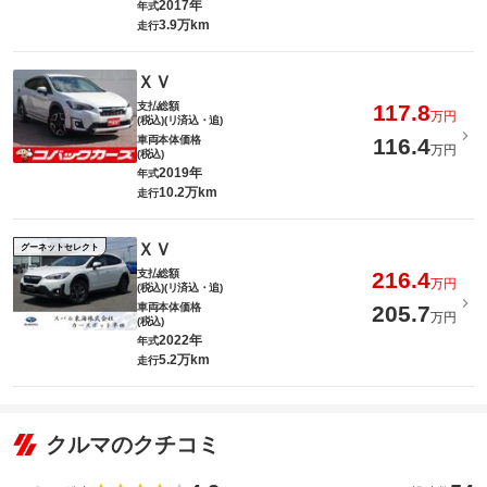
2017年
年式
3.9万km
走行
ＸＶ
支払総額
117.8
万円
(税込)(リ済込・追)
車両本体価格
116.4
万円
(税込)
2019年
年式
10.2万km
走行
ＸＶ
グーネットセレクト
支払総額
216.4
万円
(税込)(リ済込・追)
車両本体価格
205.7
万円
(税込)
2022年
年式
5.2万km
走行
クルマのクチコミ