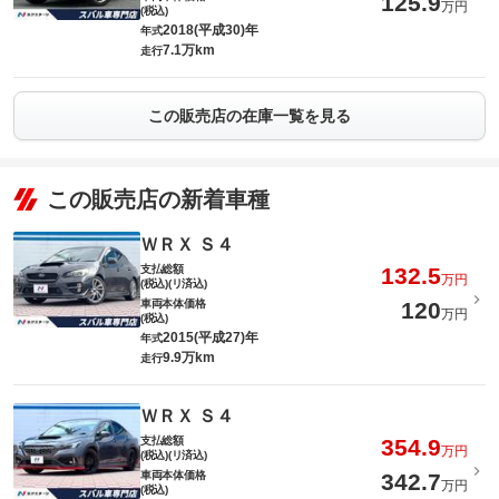
125.9
万円
(税込)
2018(平成30)年
年式
7.1万km
走行
この販売店の在庫一覧を見る
この販売店の新着車種
ＷＲＸ Ｓ４
支払総額
132.5
万円
(税込)(リ済込)
車両本体価格
120
万円
(税込)
2015(平成27)年
年式
9.9万km
走行
ＷＲＸ Ｓ４
支払総額
354.9
万円
(税込)(リ済込)
車両本体価格
342.7
万円
(税込)