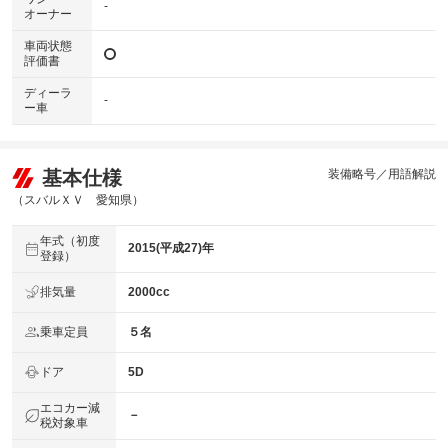
-
オーナー
車両状態
評価書
ディーラ
-
ー車
基本仕様
装備略号／用語解説
（スバルＸＶ 愛知県）
年式（初度
2015(平成27)年
登録）
排気量
2000cc
乗車定員
５名
ドア
5D
エコカー減
－
税対象車