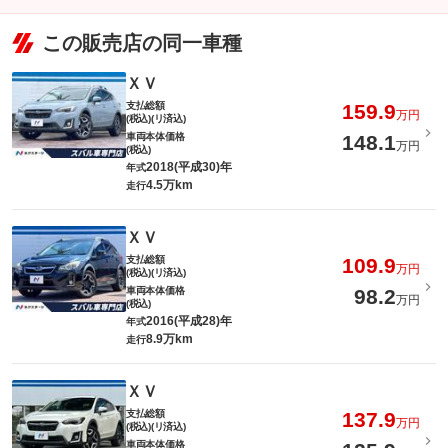
この販売店の同一車種
ＸＶ
支払総額
159.9
万円
(税込)(リ済込)
車両本体価格
148.1
万円
(税込)
2018(平成30)年
年式
4.5万km
走行
ＸＶ
支払総額
109.9
万円
(税込)(リ済込)
車両本体価格
98.2
万円
(税込)
2016(平成28)年
年式
8.9万km
走行
ＸＶ
支払総額
137.9
万円
(税込)(リ済込)
車両本体価格