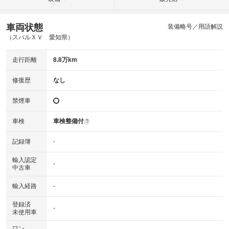
車両状態
装備略号／用語解説
（スバルＸＶ 愛知県）
走行距離
8.8万km
修復歴
なし
禁煙車
車検
車検整備付
?
記録簿
-
輸入認定
-
中古車
輸入経路
-
登録済
-
未使用車
ワン