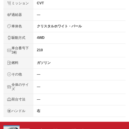
ミッション
CVT
過給器
―
車体色
クリスタルホワイト・パール
駆動方式
4WD
車台番号下
210
3桁
燃料
ガソリン
その他
―
全体のサイ
―
ズ
荷台寸法
―
ハンドル
右