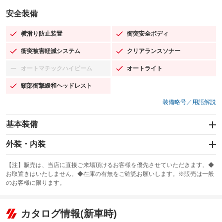
安全装備
横滑り防止装置
衝突安全ボディ
：装備あり
：装備あり
衝突被害軽減システム
クリアランスソナー
：装備あり
：装備あり
オートマチックハイビーム
オートライト
：装備なし
：装備あり
頸部衝撃緩和ヘッドレスト
：装備あり
装備略号／用語解説
基本装備
エアバッグ：運転席/助手席/サイド
外装・内装
：装備あり
スライドドア
カーナビ：SDナビ
：装備なし
：装備あり
【注】販売は、当店に直接ご来場頂けるお客様を優先させていただきます。◆
お取置きはいたしません。◆在庫の有無をご確認お願いします。※販売は一般
サンルーフ
ABS
TV：フルセグ
：装備なし
：装備あり
：装備あり
のお客様に限ります。
エアコン
Wエアコン
オーディオ：CDまたはCDチェンジャー／ミュージックプレイヤー接続
：装備あり
：装備なし
：装備あり
可／ミュージックサーバー
リフトアップ
パワーステアリング
カタログ情報(新車時)
：装備なし
：装備あり
ビジュアル：-／DVD再生
：装備あり