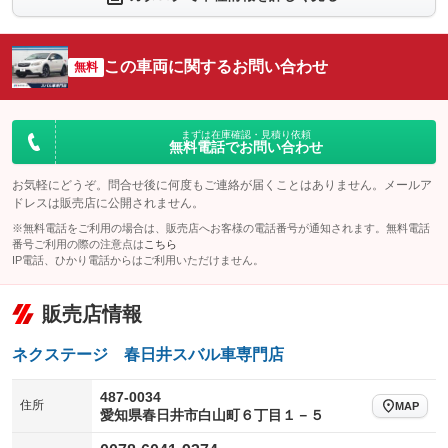
：装備なし
：装備なし
シートエアコン
全周囲カメラ
：装備なし
：装備なし
この車両に関するお問い合わせ
サイドカメラ
無料
ルーフレール
：装備なし
：装備なし
エアサスペンション
ヘッドライトウォッシャー
：装備なし
：装備あり
装備略号／用語解説
まずは在庫確認・見積り依頼
無料電話でお問い合わせ
お気軽にどうぞ。問合せ後に何度もご連絡が届くことはありません。メールア
ドレスは販売店に公開されません。
※無料電話をご利用の場合は、販売店へお客様の電話番号が通知されます。無料電話
番号ご利用の際の注意点は
こちら
IP電話、ひかり電話からはご利用いただけません。
販売店情報
ネクステージ 春日井スバル車専門店
487-0034
住所
MAP
愛知県春日井市白山町６丁目１－５