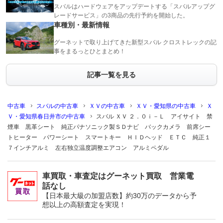
スバルはハードウェアをアップデートする「スバルアップグ
レードサービス」の3商品の先行予約を開始した。
車種別・最新情報
グーネットで取り上げてきた新型スバル クロストレックの記
事をまるっとひとまとめ！
記事一覧を見る
中古車
スバルの中古車
ＸＶの中古車
ＸＶ・愛知県の中古車
Ｘ
Ｖ・愛知県春日井市の中古車
スバル ＸＶ ２．０ｉ－Ｌ アイサイト 禁
煙車 黒革シート 純正パナソニック製ＳＤナビ バックカメラ 前席シー
トヒーター パワーシート スマートキー ＨＩＤヘッド ＥＴＣ 純正１
７インチアルミ 左右独立温度調整エアコン アルミペダル
車買取・車査定はグーネット買取 営業電
話なし
【日本最大級の加盟店数】約30万のデータから予
想以上の高額査定を実現！