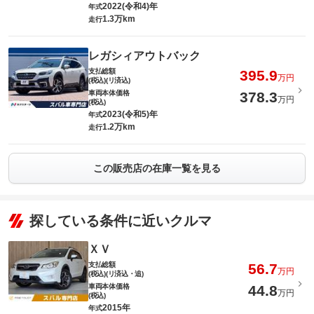
2022(令和4)年
年式
1.3万km
走行
レガシィアウトバック
支払総額
395.9
万円
(税込)(リ済込)
車両本体価格
378.3
万円
(税込)
2023(令和5)年
年式
1.2万km
走行
この販売店の在庫一覧を見る
探している条件に近いクルマ
ＸＶ
支払総額
56.7
万円
(税込)(リ済込・追)
車両本体価格
44.8
万円
(税込)
2015年
年式