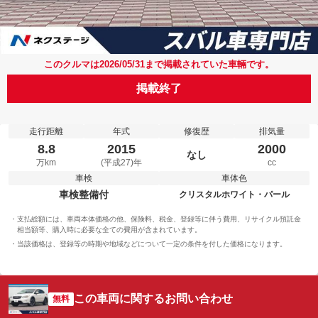
このクルマは2026/05/31まで掲載されていた車輛です。
掲載終了
走行距離
年式
修復歴
排気量
8.8
2015
2000
なし
万km
(平成27)年
cc
車検
車体色
車検整備付
クリスタルホワイト・パール
支払総額には、車両本体価格の他、保険料、税金、登録等に伴う費用、リサイクル預託金
相当額等、購入時に必要な全ての費用が含まれています。
当該価格は、登録等の時期や地域などについて一定の条件を付した価格になります。
この車両に関するお問い合わせ
無料