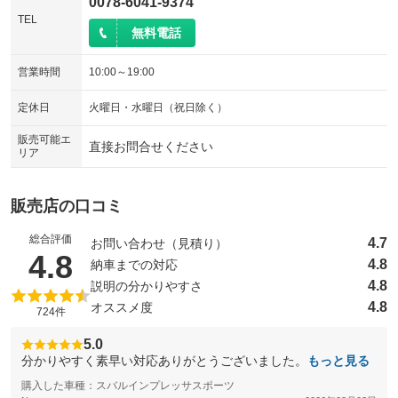
0078-6041-9374
TEL
無料電話
営業時間
10:00～19:00
定休日
火曜日・水曜日（祝日除く）
販売可能エ
直接お問合せください
リア
販売店の口コミ
総合評価
4.7
お問い合わせ（見積り）
（5点満点中）
4.8
4.8
納車までの対応
4.8
説明の分かりやすさ
4.8
オススメ度
724件
5.0
分かりやすく素早い対応ありがとうございました。
もっと見る
購入した車種：スバルインプレッサスポーツ