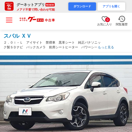
グーネットアプリ
RENEW
ダウンロード
アプリを開く
メアド不要で問い合わせ可能
0
お気に入り
閲覧履歴
スバル ＸＶ
２．０ｉ－Ｌ アイサイト 禁煙車 黒革シート 純正パナソニッ
ク製ＳＤナビ バックカメラ 前席シートヒーター パワーシー
もっと見る
ト スマートキー ＨＩＤヘッド ＥＴＣ 純正１７インチアル
ミ 左右独立温度調整エアコン アルミペダル（愛知県）