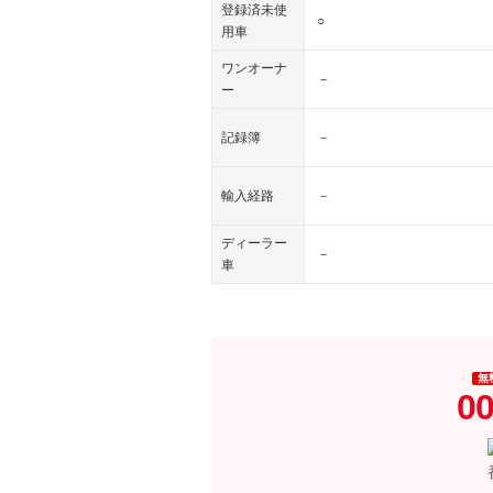
登録済未使
○
用車
ワンオーナ
－
ー
記録簿
－
輸入経路
－
ディーラー
－
車
無
00