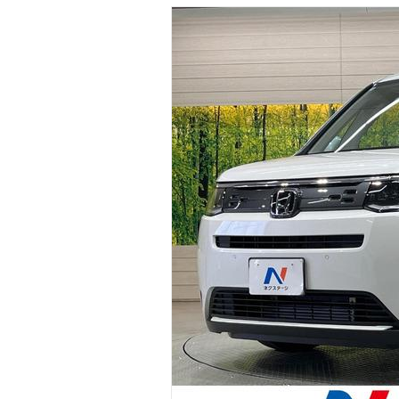
マガジン
車カタログ
自動車ローン
保険
レビュー
価格相場
教習所
用語集