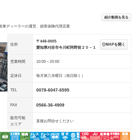
アルミホイール：16イ
－ビジュアル
－
ンチ
ングストップ
ドライブレコーダー
USB入力端子
－
ハーフレザーシート
キーレス
－
紹介動画を見る
クリーンディーゼル
センターデフロック
－
－
新車ディーラーの運営、損害保険代理店業
セノンライト)
ポータブルナビ
バックカメラ
－
乗車
電動格納ミラー
スマートキー
ローダウン
－
〒448-0005
MAPを開く
住所
装備略号／用語解説
愛知県刈谷市今川町阿野前２０－１
ート
3列シート
ベンチシート
－
営業時間
10:00～20:00
ップシート
オットマン
電動格納サードシート
－
－
スルー
後席モニター
電動リアゲート
－
－
定休日
毎月第三水曜日（祝日除く）
アコン
全周囲カメラ
サイドカメラ
－
－
0078-6047-6595
TEL
ペンション
0566-36-4909
FAX
装備略号／用語解説
販売可能
直接お問合せください
エリア