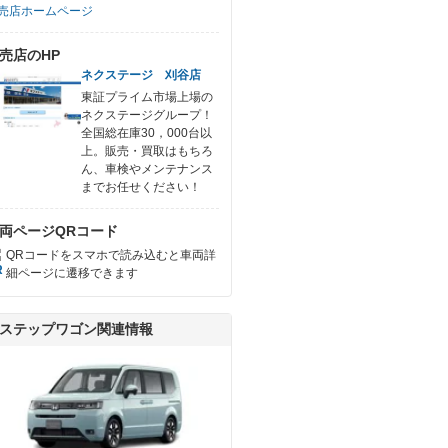
売店ホームページ
売店のHP
ネクステージ 刈谷店
東証プライム市場上場の
ネクステージグループ！
全国総在庫30，000台以
上。販売・買取はもちろ
ん、車検やメンテナンス
までお任せください！
両ページQRコード
QRコードをスマホで読み込むと車両詳
細ページに遷移できます
ステップワゴン関連情報