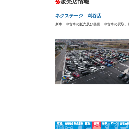
販売店情報
オーディオ
－
盗難防止システム
アイドリ
ヘッドライトウォッシャ
革シート
－
－
ネクステージ 刈谷店
ー
Bluetooth接続
100V電源
－
新車、中古車の販売及び整備、中古車の買取、
LEDヘッドランプ
HID(キ
－
レンタカーアップ
展示・試
－
－
ETC
エアロ
－
－
ランフラットタイヤ
パワーシ
－
－
フルフラットシート
チップア
－
－
シートヒーター
ウォーク
－
フロントカメラ
シートエ
－
－
ルーフレール
エアサス
－
－