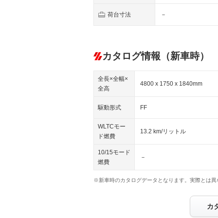
荷台寸法
－
カタログ情報（新車時）
全長×全幅×
4800 x 1750 x 1840mm
全高
駆動形式
FF
WLTCモー
13.2 km/リットル
ド燃費
10/15モード
－
燃費
※新車時のカタログデータとなります。実際とは異
カ