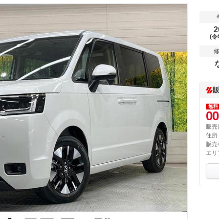
2
(令
無料
00
販売
住所
販売
エリ