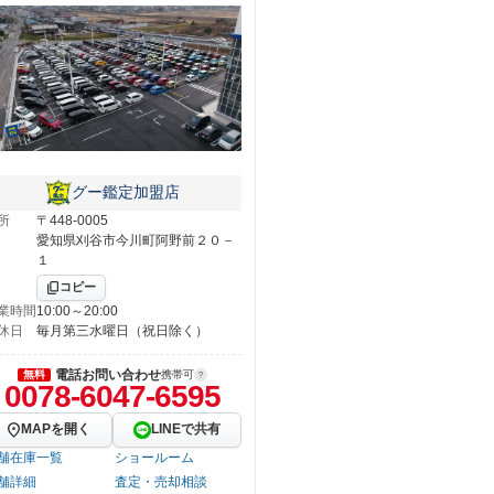
グー鑑定加盟店
所
〒448-0005
愛知県刈谷市今川町阿野前２０－
１
コピー
業時間
10:00～20:00
休日
毎月第三水曜日（祝日除く）
電話お問い合わせ
無料
携帯可
0078-6047-6595
MAPを開く
LINEで共有
舗在庫一覧
ショールーム
舗詳細
査定・売却相談