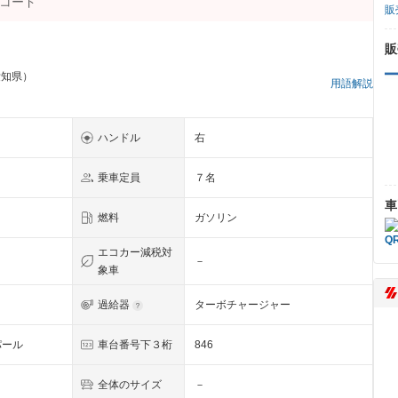
販
販
愛知県）
用語解説
ハンドル
右
乗車定員
７名
車
燃料
ガソリン
エコカー減税対
－
象車
過給器
ターボチャージャー
パール
車台番号下３桁
846
全体のサイズ
－