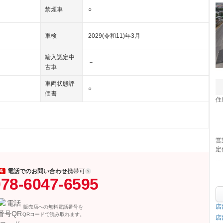
禁煙車
○
車検
2029(令和11)年3月
輸入認定中
－
古車
車両状態評
○
価書
住
営
定
電話でのお問い合わせ
携帯可
料
78-6047-6595
店
販売店への無料電話番号を
QRコードで読み取れます。
店