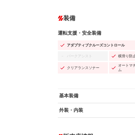
装備
運転支援・安全装備
アダプティブクルーズコントロール
パークアシスト
横滑り防
－
オートマ
クリアランスソナー
ム
基本装備
外装・内装
エアバッグ：運転席/助手席/サイド
ABS
エアコン
カーナビ：メモリーナビ他
ダウンヒルアシストコントロール
－