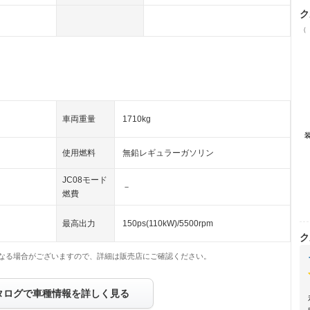
ク
（
車両重量
1710kg
使用燃料
無鉛レギュラーガソリン
JC08モード
－
燃費
最高出力
150ps(110kW)/5500rpm
ク
なる場合がございますので、詳細は販売店にご確認ください。
タログで車種情報を詳しく見る