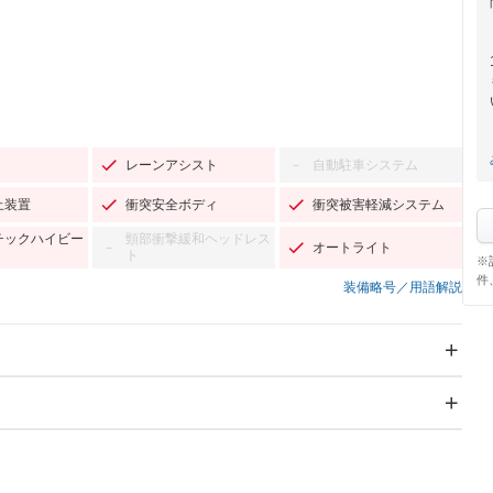
レーンアシスト
自動駐車システム
－
止装置
衝突安全ボディ
衝突被害軽減システム
チックハイビー
頸部衝撃緩和ヘッドレス
オートライト
－
ト
※
件
装備略号／用語解説
スライドドア：両面電動
サンルーフ
－
Wエアコン
リフトアップ
－
－
TV：フルセグ
パワーステアリング
パワーウィンドウ