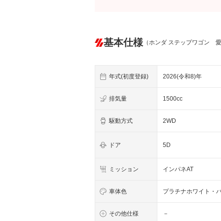
基本仕様
（ホンダ ステップワゴン 
年式(初度登録)
2026(令和8)年
排気量
1500cc
駆動方式
2WD
ドア
5D
ミッション
インパネAT
車体色
プラチナホワイト・
その他仕様
－