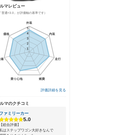
ルマレビュー
「普通=3.0」が評価軸の基準です）
外装
外装
5
5
4
4
価格
価格
内装
内装
3
3
2
2
1
1
装備
装備
走行
走行
乗り心地
乗り心地
燃費
燃費
評価詳細を見る
ルマのクチコミ
ファミリーカー
5.0
【総合評価】
私はステップワゴン大好きなんで