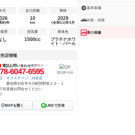
基本装備
年式
走行距離
車検
026
10
2029
外装・内装
和8)年
km
(令和11)年3月
修復歴
排気量
車体色
車の画像
なし
1500cc
プラチナホワ
イト・パール
販売店情報
電話お問い合わせ
携帯可
78-6047-6595
電話番号QR
店
ネクステージ 刈谷店
愛知県刈谷市今川町阿野前２０－１
可能
直接お問合せください
ア
MAPを開く
LINEで共有