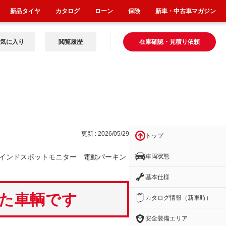
新品タイヤ
カタログ
ローン
保険
新車・中古車マガジン
気に入り
閲覧履歴
在庫確認・見積り依頼
ター
更新 : 2026/05/29
トップ
車両状態
インドスポットモニター 電動パーキン
基本仕様
いた車輌です
カタログ情報（新車時）
安全装備エリア