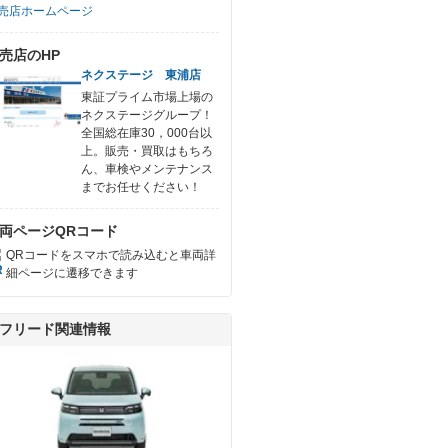
売店ホームページ
売店のHP
ネクステージ 東浦店
東証プライム市場上場の
ネクステージグループ！
全国総在庫30，000台以
上。販売・買取はもちろ
ん、車検やメンテナンス
までお任せください！
両ページQRコード
QRコードをスマホで読み込むと車両詳
細ページに遷移できます
フリード関連情報