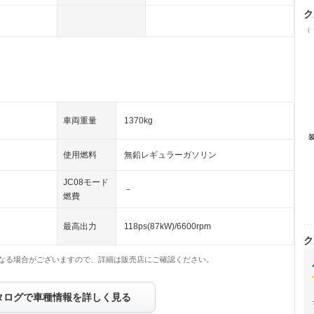
ク
（
車両重量
1370kg
使用燃料
無鉛レギュラーガソリン
JC08モード
－
燃費
最高出力
118ps(87kW)/6600rpm
ク
なる場合がございますので、詳細は販売店にご確認ください。
タログで車種情報を詳しく見る