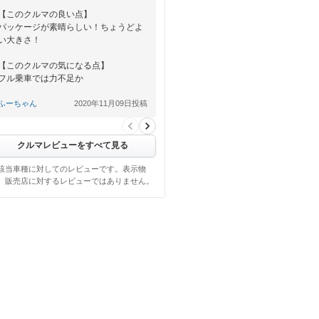
【このクルマの良い点】
パッケージが素晴らしい！ちょうどよ
い大きさ！
【このクルマの気になる点】
フル乗車では力不足か
【総合評価】
ふーちゃん
2020年11月09日投稿
パッケージが素晴らしい！ちょ…
クルマレビューをすべて見る
該当車種に対してのレビューです。表示物
、販売店に対するレビューではありません。