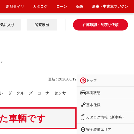
新品タイヤ
カタログ
ローン
保険
新車・中古車マガジン
気に入り
閲覧履歴
在庫確認・見積り依頼
セン
更新 : 2026/06/19
トップ
車両状態
 レーダークルーズ コーナーセンサー
基本仕様
いた車輌です
カタログ情報（新車時）
安全装備エリア