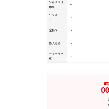
登録済未使
○
用車
ワンオーナ
－
ー
記録簿
－
輸入経路
－
ディーラー
－
車
無
00