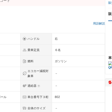
販
販
）
用語解説
ハンドル
右
乗車定員
６名
車
燃料
ガソリン
エコカー減税対
－
象車
過給器
－
パール
車台番号下３桁
802
全体のサイズ
－