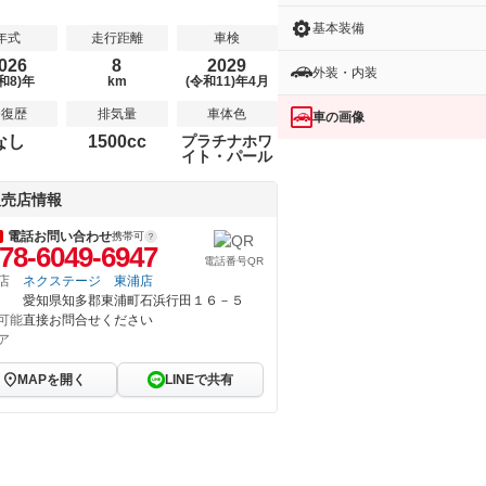
基本装備
年式
走行距離
車検
026
8
2029
外装・内装
和8)年
km
(令和11)年4月
修復歴
排気量
車体色
車の画像
なし
1500cc
プラチナホワ
イト・パール
販売店情報
電話お問い合わせ
携帯可
78-6049-6947
電話番号QR
店
ネクステージ 東浦店
愛知県知多郡東浦町石浜行田１６－５
可能
直接お問合せください
ア
MAPを開く
LINEで共有