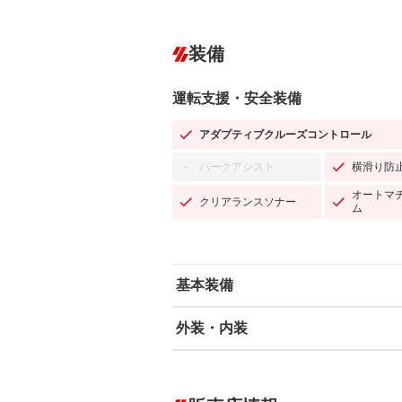
装備
運転支援・安全装備
アダプティブクルーズコントロール
パークアシスト
横滑り防
－
オートマ
クリアランスソナー
ム
基本装備
外装・内装
エアバッグ：運転席/助手席/サイド
ABS
エアコン
カーナビ
－
ダウンヒルアシストコントロール
－