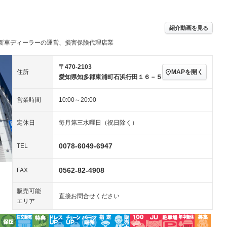
続可
－ビジュアル
アルミホイール
－
－
ングストップ
ドライブレコーダー
USB入力端子
－
ハーフレザーシート
キーレス
－
紹介動画を見る
クリーンディーゼル
センターデフロック
－
－
セノンライト)
ポータブルナビ
バックカメラ
新車ディーラーの運営、損害保険代理店業
－
乗車
電動格納ミラー
スマートキー
ローダウン
－
〒470-2103
MAPを開く
住所
装備略号／用語解説
愛知県知多郡東浦町石浜行田１６－５
ート
3列シート
ベンチシート
－
ップシート
オットマン
電動格納サードシート
－
－
営業時間
10:00～20:00
スルー
後席モニター
電動リアゲート
－
－
定休日
毎月第三水曜日（祝日除く）
アコン
全周囲カメラ
サイドカメラ
－
－
0078-6049-6947
TEL
ペンション
0562-82-4908
FAX
装備略号／用語解説
販売可能
直接お問合せください
エリア