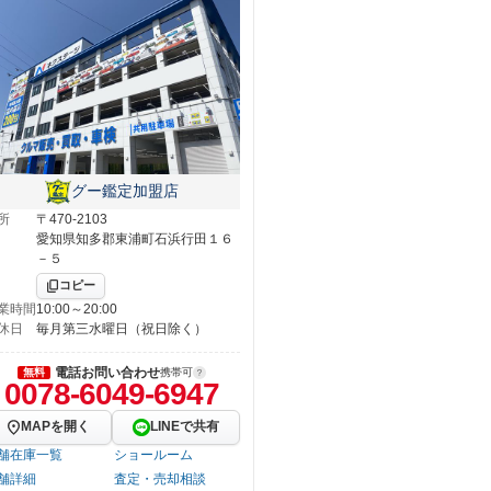
グー鑑定加盟店
所
〒470-2103
愛知県知多郡東浦町石浜行田１６
－５
コピー
業時間
10:00～20:00
休日
毎月第三水曜日（祝日除く）
電話お問い合わせ
無料
携帯可
0078-6049-6947
MAPを開く
LINEで共有
舗在庫一覧
ショールーム
舗詳細
査定・売却相談