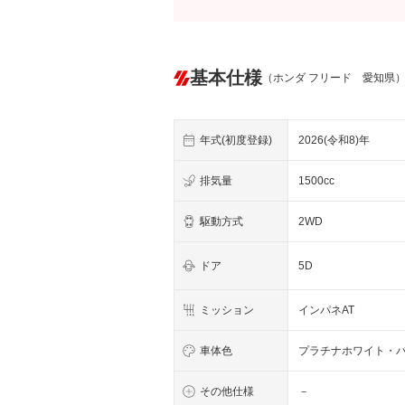
基本仕様
（ホンダ フリード 愛知県
年式(初度登録)
2026(令和8)年
排気量
1500cc
駆動方式
2WD
ドア
5D
ミッション
インパネAT
車体色
プラチナホワイト・
その他仕様
－