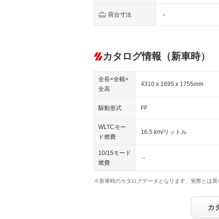
荷台寸法
－
カタログ情報（新車時）
全長×全幅×
4310 x 1695 x 1755mm
全高
駆動形式
FF
WLTCモー
16.5 km/リットル
ド燃費
10/15モード
－
燃費
※新車時のカタログデータとなります。実際とは異
カ