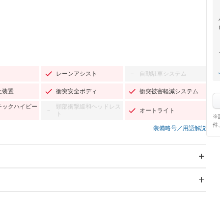
レーンアシスト
自動駐車システム
－
止装置
衝突安全ボディ
衝突被害軽減システム
チックハイビー
頸部衝撃緩和ヘッドレス
オートライト
－
ト
※
件
装備略号／用語解説
スライドドア：両面電動
サンルーフ
－
Wエアコン
リフトアップ
－
－
TV
－
パワーステアリング
パワーウィンドウ