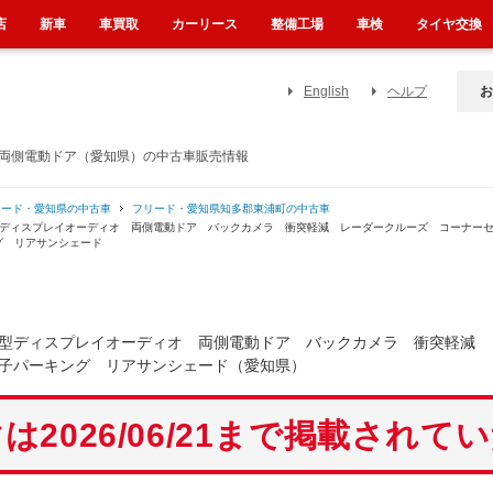
店
新車
車買取
カーリース
整備工場
車検
タイヤ交換
English
ヘルプ
お
 両側電動ドア（愛知県）の中古車販売情報
リード・愛知県の中古車
フリード・愛知県知多郡東浦町の中古車
型ディスプレイオーディオ 両側電動ドア バックカメラ 衝突軽減 レーダークルーズ コーナー
グ リアサンシェード
８型ディスプレイオーディオ 両側電動ドア バックカメラ 衝突軽減
子パーキング リアサンシェード（愛知県）
は2026/06/21まで掲載されて