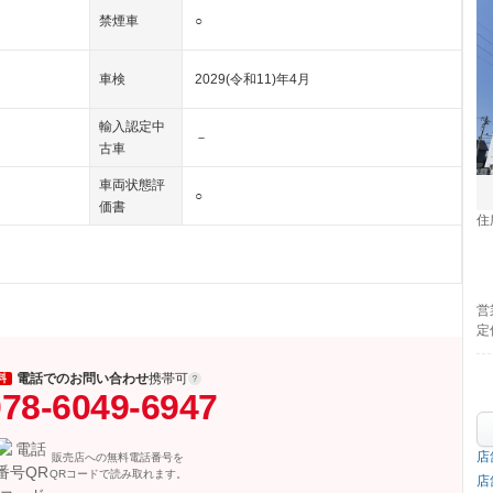
禁煙車
○
車検
2029(令和11)年4月
輸入認定中
－
古車
車両状態評
○
価書
住
営
定
電話でのお問い合わせ
携帯可
料
78-6049-6947
店
販売店への無料電話番号を
QRコードで読み取れます。
店