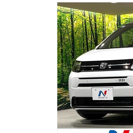
マガジン
車カタログ
自動車ローン
保険
レビュー
価格相場
教習所
用語集