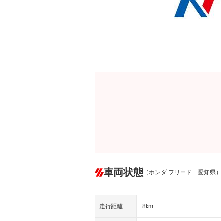
車両状態
（ホンダ フリード 愛知県
走行距離
8km