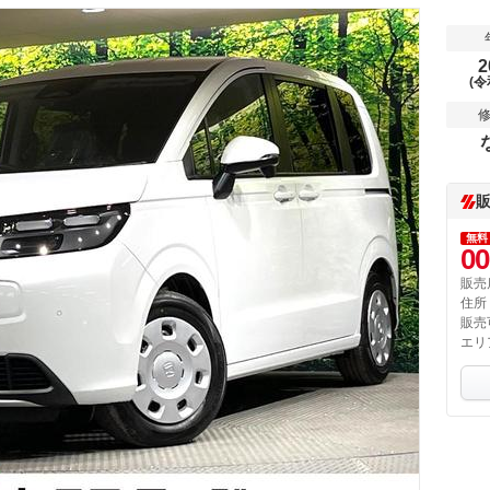
2
(令
無料
00
販売
住所
販売
エリ