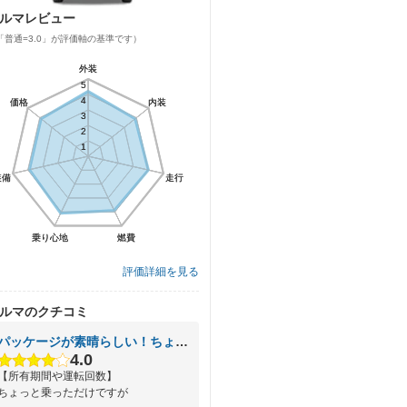
ルマレビュー
「普通=3.0」が評価軸の基準です）
外装
外装
5
5
4
4
価格
価格
内装
内装
3
3
2
2
1
1
装備
装備
走行
走行
乗り心地
乗り心地
燃費
燃費
評価詳細を見る
ルマのクチコミ
パッケージが素晴らしい！ちょうどよい大きさ！
4.0
【所有期間や運転回数】
ちょっと乗っただけですが