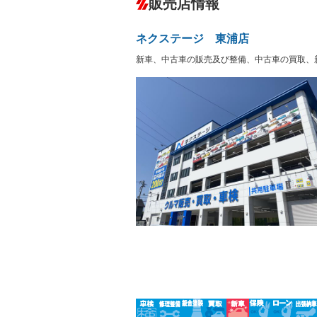
販売店情報
オーディオ：ミュージックプレイヤー接
盗難防止システム
アイドリ
－
ヘッドライトウォッシャ
革シート
－
－
ー
ネクステージ 東浦店
Bluetooth接続
100V電源
－
LEDヘッドランプ
HID(キ
新車、中古車の販売及び整備、中古車の買取、
－
レンタカーアップ
展示・試
－
－
ETC
エアロ
－
－
ランフラットタイヤ
パワーシ
－
－
フルフラットシート
チップア
－
－
シートヒーター
ウォーク
－
－
フロントカメラ
シートエ
－
－
ルーフレール
エアサス
－
－